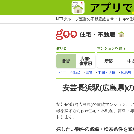
NTTグループ運営の不動産総合サイト goo
借りる
マンションを買う
店舗･
賃貸
新築
中
事業用
住宅・不動産
>
賃貸
>
中国・四国
>
広島県
安芸長浜駅(広島県)
安芸長浜駅(広島県)の賃貸マンション
報を探すならgoo住宅・不動産。賃料・
トします。
探したい物件の路線・検索条件を変