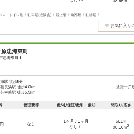
なし / -
38.46m
バス・トイレ別
駐車場(近隣含)
最上階
角部屋
駐輪場
お気に入り
竹原忠海東町
市忠海東町１
海駅 徒歩8分
芸長浜駅 徒歩4.0km
賃貸一戸
芸幸崎駅 徒歩5.5km
料
管理費等
敷/礼/保証/敷引・償却
間取り/広さ
1ヶ月 / 1ヶ月
5LDK
なし
円
2
なし / -
88.16m