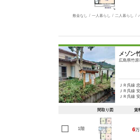
敷金なし
一人暮らし
二人暮らし
メゾン
広島県竹原
ＪＲ呉線 忠
ＪＲ呉線 安
ＪＲ呉線 安
間取り図
賃
1階
6
万