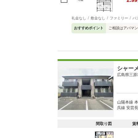
2.99
礼金なし
敷金なし
ファミリー
バ
おすすめポイント
ご相談はアパマンシ
シャー
広島県三原
山陽本線 本
呉線 安芸長
間取り図
賃