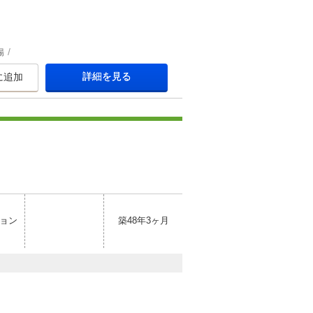
場
詳細を見る
に追加
ョン
築48年3ヶ月