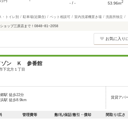
万円
-
2
- / -
53.96m
ス・トイレ別
駐車場(近隣含)
ペット相談可
室内洗濯機置き場
洗面所独立
ョップ三原店まで！0848−81−2058
お気に入り
メゾン Ｋ 参番館
市下北方１丁目
郷駅 徒歩22分
賃貸アパ
浜駅 徒歩8.9km
料
管理費等
敷/礼/保証/敷引・償却
間取り/広さ