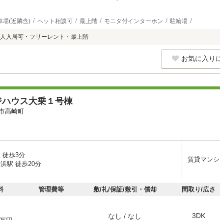
車場(近隣含)
ペット相談可
最上階
モニタ付インターホン
駐輪場
人入居可・フリーレント・最上階
お気に入り
ジハウス大乗１号棟
市高崎町
 徒歩3分
賃貸マンシ
浜駅 徒歩20分
料
管理費等
敷/礼/保証/敷引・償却
間取り/広さ
3DK
なし / なし