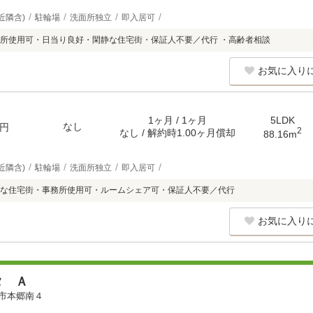
近隣含)
駐輪場
洗面所独立
即入居可
所使用可・日当り良好・閑静な住宅街・保証人不要／代行 ・高齢者相談
お気に入り
1ヶ月 / 1ヶ月
5LDK
なし
円
2
なし / 解約時1.00ヶ月償却
88.16m
近隣含)
駐輪場
洗面所独立
即入居可
な住宅街・事務所使用可・ルームシェア可・保証人不要／代行
お気に入り
タ Ａ
市本郷南４