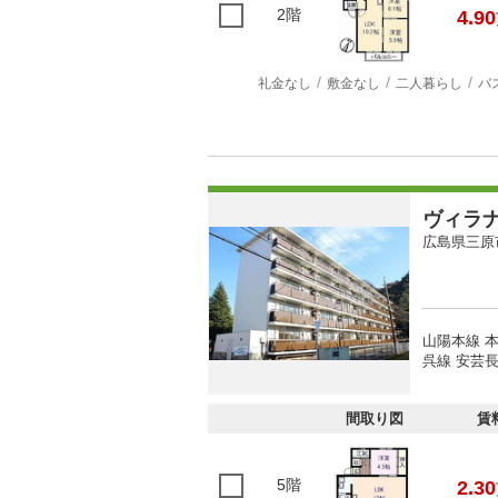
2階
4.90
礼金なし
敷金なし
二人暮らし
バ
ヴィラ
広島県三原
山陽本線 本
呉線 安芸長
間取り図
賃
5階
2.30