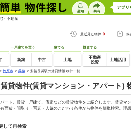
住宅・不動産
0
最近見た物件
保
一戸建てを買う
建てる
投資する
不動産
古
新築
中古
土地
土地活用
投資
>
竹原市
>
呉線
>
安芸長浜駅の賃貸情報 物件一覧
の賃貸物件(賃貸マンション・アパート) 
、アパート、賃貸一戸建て、借家などの賃貸物件をご紹介します。賃貸マ
専有面積・間取り・写真・人気のこだわり条件から物件を簡単検索。理想
更して再検索