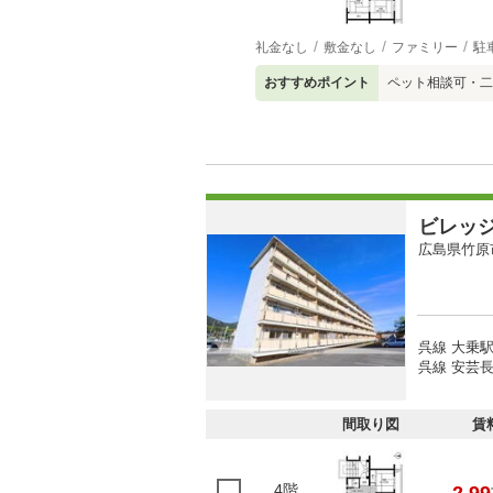
礼金なし
敷金なし
ファミリー
駐
おすすめポイント
ペット相談可・二
ビレッ
広島県竹原
呉線 大乗駅
呉線 安芸長
間取り図
賃
4階