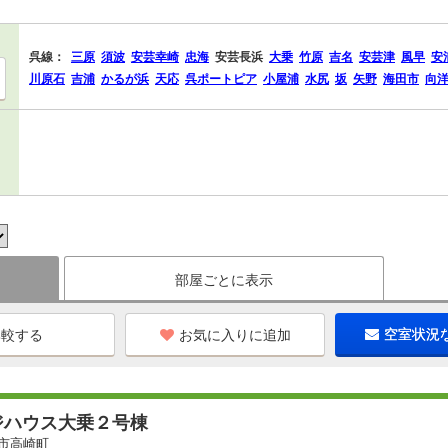
呉線：
三原
須波
安芸幸崎
忠海
安芸長浜
大乗
竹原
吉名
安芸津
風早
安
川原石
吉浦
かるが浜
天応
呉ポートピア
小屋浦
水尻
坂
矢野
海田市
向
部屋ごとに表示
お気に入りに追加
空室状況
ジハウス大乗２号棟
市高崎町