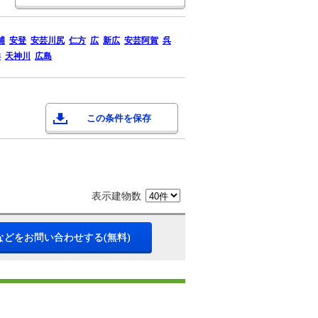
浦
安登
安芸川尻
仁方
広
新広
安芸阿賀
呉
洋
天神川
広島
この条件を保存
表示建物数
などをお問い合わせする(無料)