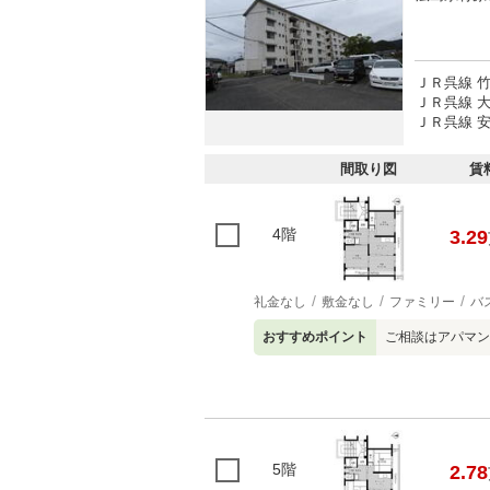
ＪＲ呉線 竹
ＪＲ呉線 大
ＪＲ呉線 安
間取り図
賃
4階
3.29
礼金なし
敷金なし
ファミリー
バ
おすすめポイント
ご相談はアパマンシ
5階
2.78