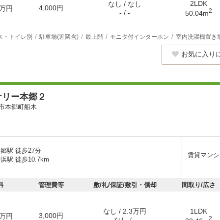
2LDK
なし / なし
4,000円
万円
2
- / -
50.04m
ス・トイレ別
駐車場(近隣含)
最上階
モニタ付インターホン
室内洗濯機置き
お気に入り
ナリー本郷２
市本郷町船木
郷駅 徒歩27分
賃貸マンシ
浜駅 徒歩10.7km
料
管理費等
敷/礼/保証/敷引・償却
間取り/広さ
なし / 2.3万円
1LDK
3,000円
万円
2