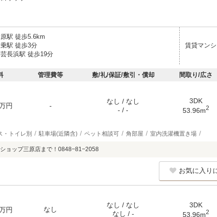
原駅 徒歩5.6km
乗駅 徒歩3分
賃貸マンシ
芸長浜駅 徒歩19分
料
管理費等
敷/礼/保証/敷引・償却
間取り/広さ
3DK
なし / なし
万円
-
2
- / -
53.96m
ス・トイレ別
駐車場(近隣含)
ペット相談可
角部屋
室内洗濯機置き場
ョップ三原店まで！0848−81−2058
お気に入り
なし / なし
3DK
なし
万円
2
なし / -
53.96m