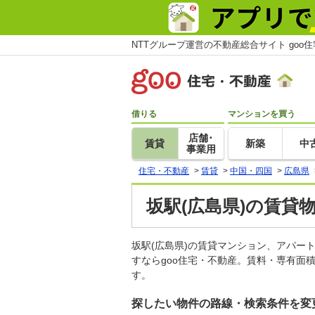
NTTグループ運営の不動産総合サイト goo
借りる
マンションを買う
店舗･
賃貸
新築
中
事業用
住宅・不動産
>
賃貸
>
中国・四国
>
広島県
坂駅(広島県)の賃貸
坂駅(広島県)の賃貸マンション、アパ
すならgoo住宅・不動産。賃料・専有面
す。
探したい物件の路線・検索条件を変