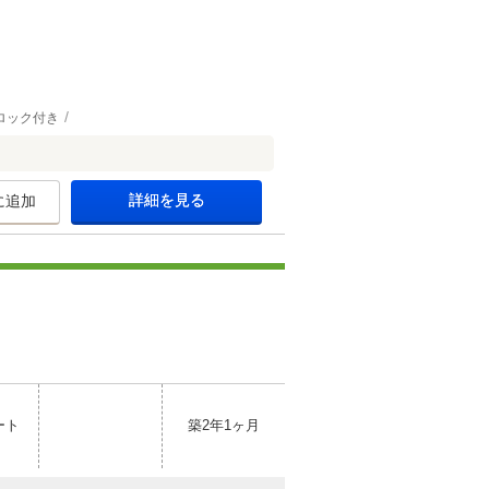
ロック付き
詳細を見る
に追加
ート
築2年1ヶ月