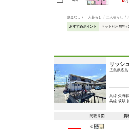
6
万
敷金なし
一人暮らし
二人暮らし
おすすめポイント
ネット利用無料♪
リッシ
広島県広島
呉線 矢野駅
呉線 坂駅 徒
間取り図
賃