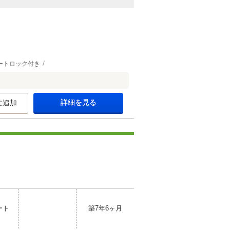
ートロック付き
詳細を見る
に追加
ート
築7年6ヶ月