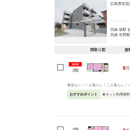
広島県安芸
呉線 坂駅 
呉線 矢野駅
間取り図
賃
NEW
6
万
3階
敷金なし
一人暮らし
二人暮らし
おすすめポイント
★ネット利用無料
3階