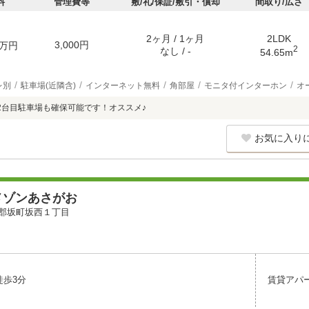
料
管理費等
敷/礼/保証/敷引・償却
間取り/広さ
2ヶ月 / 1ヶ月
2LDK
3,000円
万円
2
なし / -
54.65m
レ別
駐車場(近隣含)
インターネット無料
角部屋
モニタ付インターホン
オ
2台目駐車場も確保可能です！オススメ♪
お気に入り
メゾンあさがお
郡坂町坂西１丁目
徒歩3分
賃貸アパ