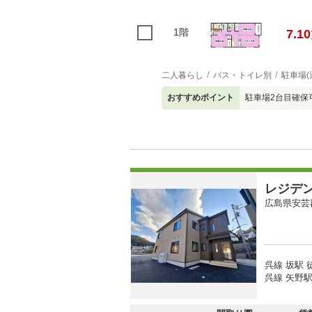
1階
7.10
二人暮らし
バス・トイレ別
駐車場(
おすすめポイント
駐車場2台目確保
レジデ
広島県安芸
呉線 坂駅 
呉線 矢野駅 