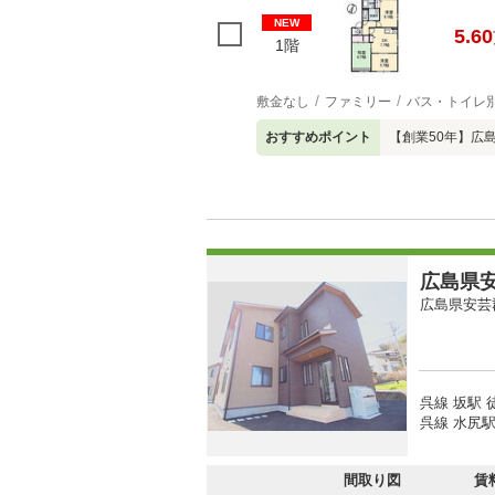
NEW
5.60
1階
敷金なし
ファミリー
バス・トイレ
おすすめポイント
【創業50年】広
広島県安
広島県安芸
呉線 坂駅 
呉線 水尻駅 
間取り図
賃