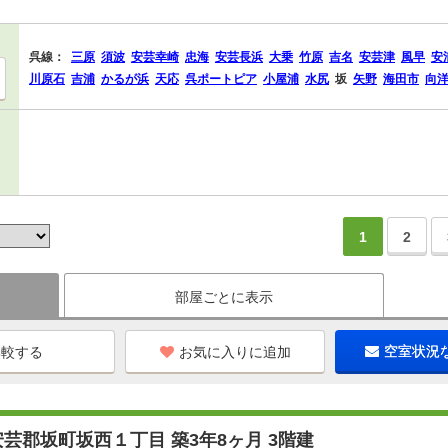
呉線：
三原
須波
安芸幸崎
忠海
安芸長浜
大乗
竹原
吉名
安芸津
風早
安
川原石
吉浦
かるが浜
天応
呉ポートピア
小屋浦
水尻
坂
矢野
海田市
向
1
2
部屋ごとに表示
お気に入りに追加
空室状況
芸郡坂町坂西１丁目 築3年8ヶ月 3階建