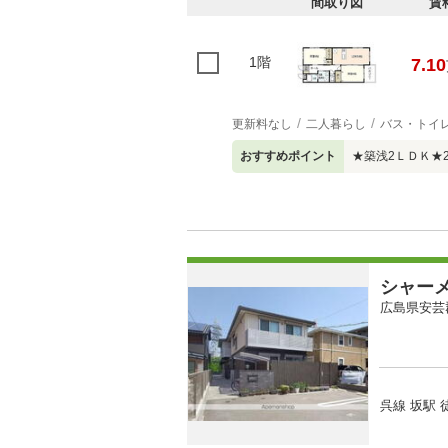
間取り図
賃
1階
7.10
更新料なし
二人暮らし
バス・トイ
おすすめポイント
★築浅2ＬＤＫ★
シャー
広島県安芸
呉線 坂駅 