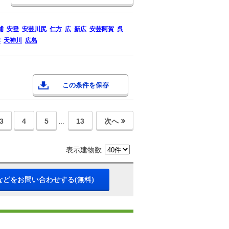
浦
安登
安芸川尻
仁方
広
新広
安芸阿賀
呉
洋
天神川
広島
この条件を保存
3
4
5
13
次へ
…
表示建物数
などをお問い合わせする(無料)