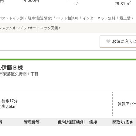
4,000円
円
2
- / -
29.31m
バス・トイレ別
駐車場(近隣含)
ペット相談可
インターネット無料
最上階
システムキッチン♪オートロック完備♪
お気に入り
ュ伊藤Ｂ棟
市安芸区矢野南１丁目
 徒歩17分
賃貸アパ
歩3.5km
料
管理費等
敷/礼/保証/敷引・償却
間取り/広さ