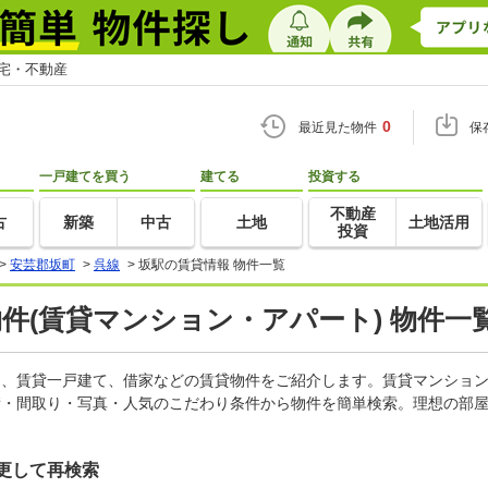
住宅・不動産
0
最近見た物件
保
一戸建てを買う
建てる
投資する
不動産
古
新築
中古
土地
土地活用
投資
>
安芸郡坂町
>
呉線
>
坂駅の賃貸情報 物件一覧
物件(賃貸マンション・アパート) 物件一
ート、賃貸一戸建て、借家などの賃貸物件をご紹介します。賃貸マンショ
積・間取り・写真・人気のこだわり条件から物件を簡単検索。理想の部屋
更して再検索