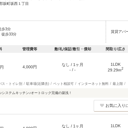
郡坂町坂西１丁目
徒歩3分
賃貸アパ
 徒歩33分
料
管理費等
敷/礼/保証/敷引・償却
間取り/広さ
1LDK
なし / 1ヶ月
4,000円
円
2
- / -
29.29m
バス・トイレ別
駐車場(近隣含)
ペット相談可
インターネット無料
最上階
♪システムキッチン♪オートロック完備の築浅！
お気に入り
1LDK
なし / 1ヶ月