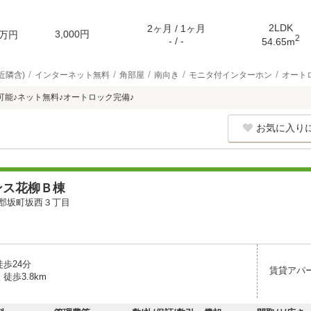
2LDK
2ヶ月 / 1ヶ月
3,000円
万円
2
- / -
54.65m
近隣含)
インターネット無料
角部屋
南向き
モニタ付インターホン
オート
可能♪ネット無料♪オートロック完備♪
お気に入り
ンス花柳Ｂ棟
郡坂町坂西３丁目
徒歩24分
賃貸アパ
徒歩3.8km