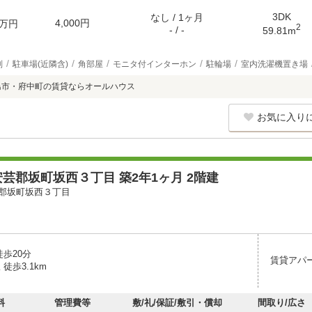
3DK
なし / 1ヶ月
4,000円
万円
2
- / -
59.81m
別
駐車場(近隣含)
角部屋
モニタ付インターホン
駐輪場
室内洗濯機置き場
島市・府中町の賃貸ならオールハウス
お気に入り
芸郡坂町坂西３丁目 築2年1ヶ月 2階建
郡坂町坂西３丁目
徒歩20分
賃貸アパ
徒歩3.1km
料
管理費等
敷/礼/保証/敷引・償却
間取り/広さ