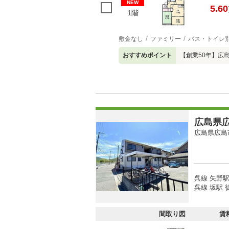
NEW
5.60
1階
敷金なし
ファミリー
バス・トイレ
おすすめポイント
【創業50年】広
広島県広
広島県広島
呉線 矢野駅
呉線 坂駅 徒
間取り図
賃