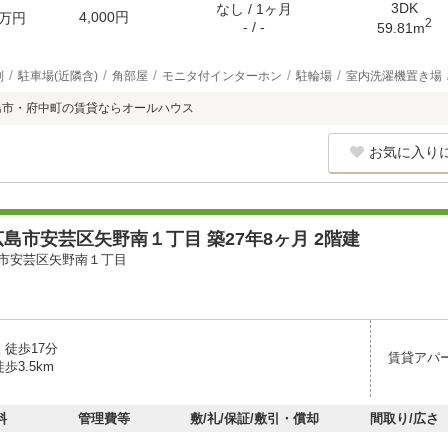
3DK
なし / 1ヶ月
4,000円
万円
2
- / -
59.81m
別
駐車場(近隣含)
角部屋
モニタ付インターホン
駐輪場
室内洗濯機置き場
島市・府中町の賃貸ならオールハウス
お気に入り
島市安芸区矢野南１丁目 築27年8ヶ月 2階建
市安芸区矢野南１丁目
 徒歩17分
賃貸アパ
歩3.5km
料
管理費等
敷/礼/保証/敷引・償却
間取り/広さ