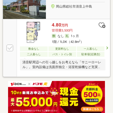
岡山県総社市清音上中島
4.80
万円
管理費3,500円
なし
1ヶ月
2
1階 / 1LDK（42.8m
）
敷金なし
更新料なし
一人暮らし
二人暮らし
バス・トイレ別
駐車場(近隣含)
清音駅周辺への引っ越しをお考えなら「サニーローレ
ル」。室内設備は洗面所独立・浴室乾燥機など充実し
た