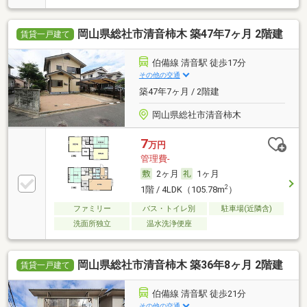
岡山県総社市清音柿木 築47年7ヶ月 2階建
賃貸一戸建て
伯備線 清音駅 徒歩17分
その他の交通
築47年7ヶ月 / 2階建
岡山県総社市清音柿木
7
万円
管理費-
2ヶ月
1ヶ月
2
1階 / 4LDK（105.78m
）
ファミリー
バス・トイレ別
駐車場(近隣含)
洗面所独立
温水洗浄便座
岡山県総社市清音柿木 築36年8ヶ月 2階建
賃貸一戸建て
伯備線 清音駅 徒歩21分
その他の交通