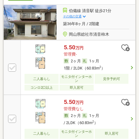
現代のライフスタイルに合わせた和室をご用意してい
ます。
伯備線 清音駅 徒歩21分
その他の交通
築36年8ヶ月 / 2階建
岡山県総社市清音柿木
5.50
万円
管理費-
2ヶ月
1ヶ月
2
1階 / 2LDK（60.83m
）
モニタ付インターホ
二人暮らし
見学予約可
ン
コンロ2口以上
即入居可
5.50
万円
管理費なし
2ヶ月
1ヶ月
2
/ 2LDK（60.83m
）
モニタ付インターホ
二人暮らし
即入居可
ン