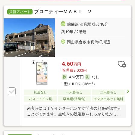
プロニティーＭＡＢＩ ２
賃貸アパート
伯備線 清音駅 徒歩18分
築19年 / 2階建
岡山県倉敷市真備町川辺
4.60
万円
管理費3,000円
4.62万円
なし
2
1階 / 1LDK（36m
）
礼金なし
一人暮らし
二人暮らし
バス・トイレ別
駐車場(近隣含)
インターネット無料
来客時にはＴＶインターホンで訪問者の顔を確認する
ことができます。生乾きの洗濯物をしっかり乾かした
い時