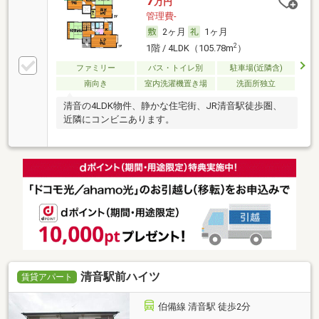
7
万円
管理費-
2ヶ月
1ヶ月
2
1階 / 4LDK（105.78m
）
ファミリー
バス・トイレ別
駐車場(近隣含)
南向き
室内洗濯機置き場
洗面所独立
清音の4LDK物件、静かな住宅街、JR清音駅徒歩圏、
近隣にコンビニあります。
清音駅前ハイツ
賃貸アパート
伯備線 清音駅 徒歩2分