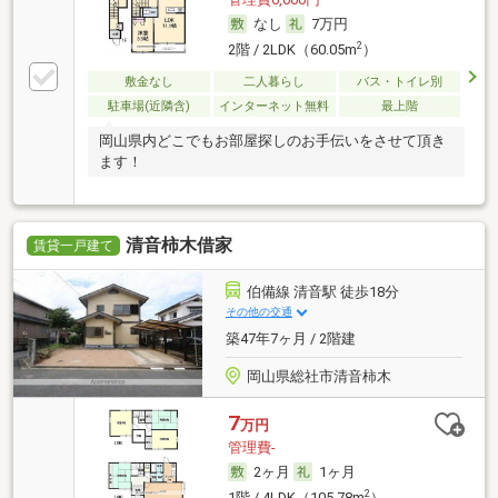
なし
7万円
2
2階 / 2LDK（60.05m
）
敷金なし
二人暮らし
バス・トイレ別
駐車場(近隣含)
インターネット無料
最上階
岡山県内どこでもお部屋探しのお手伝いをさせて頂き
ます！
清音柿木借家
賃貸一戸建て
伯備線 清音駅 徒歩18分
その他の交通
築47年7ヶ月 / 2階建
岡山県総社市清音柿木
7
万円
管理費-
2ヶ月
1ヶ月
2