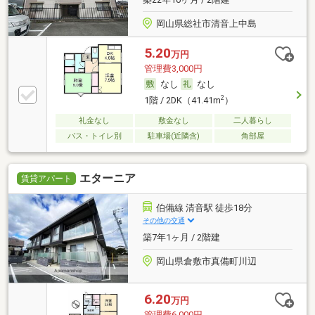
岡山県総社市清音上中島
5.20
万円
管理費3,000円
なし
なし
2
1階 / 2DK（41.41m
）
礼金なし
敷金なし
二人暮らし
バス・トイレ別
駐車場(近隣含)
角部屋
エターニア
賃貸アパート
伯備線 清音駅 徒歩18分
その他の交通
築7年1ヶ月 / 2階建
岡山県倉敷市真備町川辺
6.20
万円
管理費6,000円