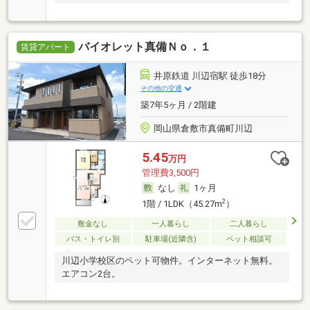
バイオレット真備Ｎｏ．１
賃貸アパート
井原鉄道 川辺宿駅 徒歩18分
その他の交通
築7年5ヶ月 / 2階建
岡山県倉敷市真備町川辺
5.45
万円
管理費3,500円
なし
1ヶ月
2
1階 / 1LDK（45.27m
）
敷金なし
一人暮らし
二人暮らし
バス・トイレ別
駐車場(近隣含)
ペット相談可
川辺小学校区のペット可物件。インターネット無料。
エアコン2台。