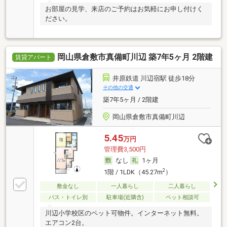
お部屋の見学、来店のご予約はお気軽にお申し付けく
ださい。
岡山県倉敷市真備町川辺 築7年5ヶ月 2階建
賃貸アパート
井原鉄道 川辺宿駅 徒歩18分
その他の交通
築7年5ヶ月 / 2階建
岡山県倉敷市真備町川辺
5.45
万円
管理費3,500円
なし
1ヶ月
2
1階 / 1LDK（45.27m
）
敷金なし
一人暮らし
二人暮らし
バス・トイレ別
駐車場(近隣含)
ペット相談可
川辺小学校区のペット可物件。インターネット無料。
エアコン2台。