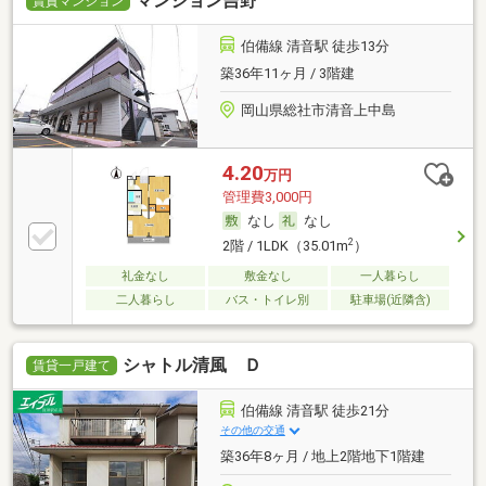
マンション吉野
賃貸マンション
伯備線 清音駅 徒歩13分
築36年11ヶ月 / 3階建
岡山県総社市清音上中島
4.20
万円
管理費3,000円
なし
なし
2
2階 / 1LDK（35.01m
）
礼金なし
敷金なし
一人暮らし
二人暮らし
バス・トイレ別
駐車場(近隣含)
シャトル清風 Ｄ
賃貸一戸建て
伯備線 清音駅 徒歩21分
その他の交通
築36年8ヶ月 / 地上2階地下1階建