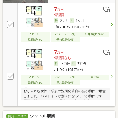
7
万円
管理費-
2ヶ月
1ヶ月
2
1階 / 4LDK（105.78m
）
ファミリー
バス・トイレ別
駐車場(近隣含)
洗面所独立
温水洗浄便座
7
万円
管理費なし
14万円
7万円
2
/ 4LDK（105.78m
）
ファミリー
バス・トイレ別
最上階
洗面所独立
温水洗浄便座
おしゃれな女性に必須の洗面化粧台のある物件ご用意
しました。バストイレが別々になっている物件です。
周辺に駅が2つあるので電車での移動が便利です。
広々としたリビングに充実設備のキッチンを備えた
4LDK。こちらの物件は駐車場に空きがあるので、駐車
シャトル清風
することができます。こちらは一戸建ての物件です。
賃貸一戸建て