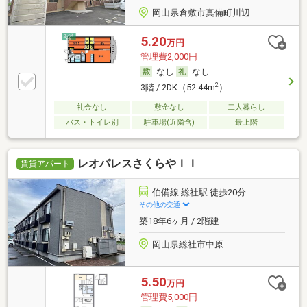
岡山県倉敷市真備町川辺
5.20
万円
管理費2,000円
なし
なし
2
3階 / 2DK（52.44m
）
礼金なし
敷金なし
二人暮らし
バス・トイレ別
駐車場(近隣含)
最上階
レオパレスさくらやＩＩ
賃貸アパート
伯備線 総社駅 徒歩20分
その他の交通
築18年6ヶ月 / 2階建
岡山県総社市中原
5.50
万円
管理費5,000円