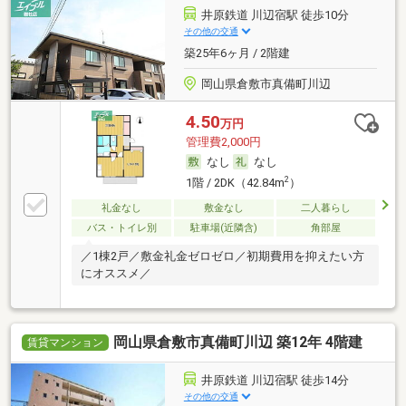
井原鉄道 川辺宿駅 徒歩10分
その他の交通
築25年6ヶ月 / 2階建
岡山県倉敷市真備町川辺
4.50
万円
管理費2,000円
なし
なし
2
1階 / 2DK（42.84m
）
礼金なし
敷金なし
二人暮らし
バス・トイレ別
駐車場(近隣含)
角部屋
／1棟2戸／敷金礼金ゼロゼロ／初期費用を抑えたい方
にオススメ／
岡山県倉敷市真備町川辺 築12年 4階建
賃貸マンション
井原鉄道 川辺宿駅 徒歩14分
その他の交通