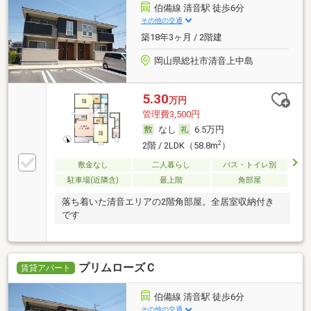
伯備線 清音駅 徒歩6分
その他の交通
築18年3ヶ月 / 2階建
岡山県総社市清音上中島
5.30
万円
管理費3,500円
なし
6.5万円
2
2階 / 2LDK（58.8m
）
敷金なし
二人暮らし
バス・トイレ別
駐車場(近隣含)
最上階
角部屋
落ち着いた清音エリアの2階角部屋。全居室収納付き
です
プリムローズＣ
賃貸アパート
伯備線 清音駅 徒歩6分
その他の交通