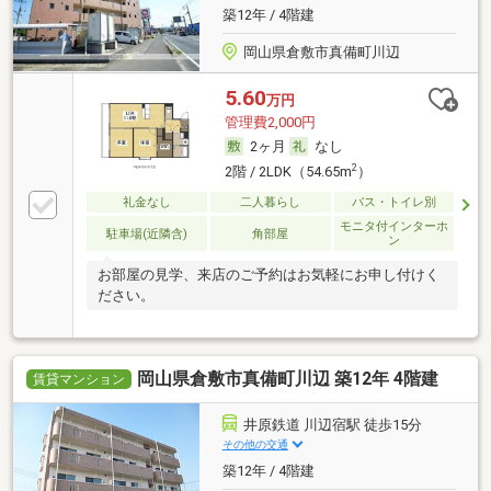
築12年 / 4階建
岡山県倉敷市真備町川辺
5.60
万円
管理費2,000円
2ヶ月
なし
2
2階 / 2LDK（54.65m
）
礼金なし
二人暮らし
バス・トイレ別
モニタ付インターホ
駐車場(近隣含)
角部屋
ン
お部屋の見学、来店のご予約はお気軽にお申し付けく
ださい。
岡山県倉敷市真備町川辺 築12年 4階建
賃貸マンション
井原鉄道 川辺宿駅 徒歩15分
その他の交通
築12年 / 4階建