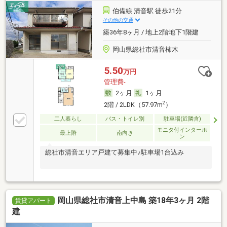
伯備線 清音駅 徒歩21分
その他の交通
築36年8ヶ月 / 地上2階地下1階建
岡山県総社市清音柿木
5.50
万円
管理費-
2ヶ月
1ヶ月
2
2階 / 2LDK（57.97m
）
二人暮らし
バス・トイレ別
駐車場(近隣含)
モニタ付インターホ
最上階
南向き
ン
総社市清音エリア戸建て募集中♪駐車場1台込み
岡山県総社市清音上中島 築18年3ヶ月 2階
賃貸アパート
建