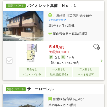
バイオレット真備 Ｎｏ．１
賃貸アパート
井原鉄道 川辺宿駅 徒歩18分
その他の交通
築7年5ヶ月 / 2階建
岡山県倉敷市真備町川辺
5.45
万円
管理費3,500円
なし
1ヶ月
2
1階 / 1LDK（45.27m
）
敷金なし
一人暮らし
二人暮らし
バス・トイレ別
駐車場(近隣含)
ペット相談可
サニーローレル
賃貸アパート
伯備線 清音駅 徒歩8分
築19年6ヶ月 / 2階建