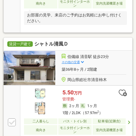
モニタ付インターホ
南向き
室内洗濯機置き場
ン
お部屋の見学、来店のご予約はお気軽にお申し付けく
ださい。
シャトル清風Ｄ
賃貸一戸建て
伯備線 清音駅 徒歩23分
その他の交通
築36年8ヶ月 / 2階建
岡山県総社市清音柿木
5.50
万円
管理費-
2ヶ月
1ヶ月
2
1階 / 2LDK（57.97m
）
二人暮らし
バス・トイレ別
駐車場(近隣含)
モニタ付インターホ
南向き
室内洗濯機置き場
ン