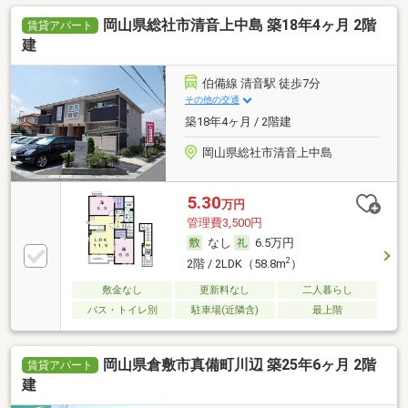
岡山県総社市清音上中島 築18年4ヶ月 2階
賃貸アパート
建
伯備線 清音駅 徒歩7分
その他の交通
築18年4ヶ月 / 2階建
岡山県総社市清音上中島
5.30
万円
管理費3,500円
なし
6.5万円
2
2階 / 2LDK（58.8m
）
敷金なし
更新料なし
二人暮らし
バス・トイレ別
駐車場(近隣含)
最上階
岡山県倉敷市真備町川辺 築25年6ヶ月 2階
賃貸アパート
建