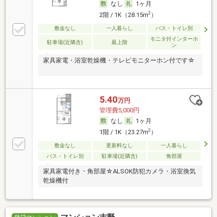
なし
1ヶ月
2
2階 / 1K（28.15m
）
敷金なし
一人暮らし
バス・トイレ別
モニタ付インターホ
駐車場(近隣含)
最上階
ン
家具家電・浴室乾燥機・テレビモニターホン付です☆
5.40
万円
管理費5,000円
なし
1ヶ月
2
1階 / 1K（23.27m
）
敷金なし
更新料なし
一人暮らし
バス・トイレ別
駐車場(近隣含)
角部屋
家具家電付き・角部屋☆ALSOK防犯カメラ・浴室換気
乾燥機付