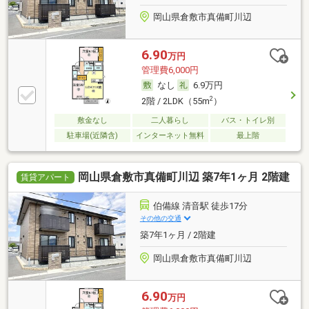
岡山県倉敷市真備町川辺
6.90
万円
管理費6,000円
なし
6.9万円
2
2階 / 2LDK（55m
）
敷金なし
二人暮らし
バス・トイレ別
駐車場(近隣含)
インターネット無料
最上階
岡山県倉敷市真備町川辺 築7年1ヶ月 2階建
賃貸アパート
伯備線 清音駅 徒歩17分
その他の交通
築7年1ヶ月 / 2階建
岡山県倉敷市真備町川辺
6.90
万円