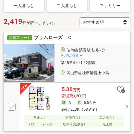
一人暮らし
二人暮らし
ファミリー
2,419
件
が該当しました。
プリムローズ Ｃ
賃貸アパート
伯備線 清音駅 徒歩7分
その他の交通
築18年4ヶ月 / 2階建
岡山県総社市清音上中島
5.30
万円
管理費3,500円
なし
6.5万円
2
2階 / 2LDK（58.8m
）
敷金なし
更新料なし
二人暮らし
バス・トイレ別
駐車場(近隣含)
最上階