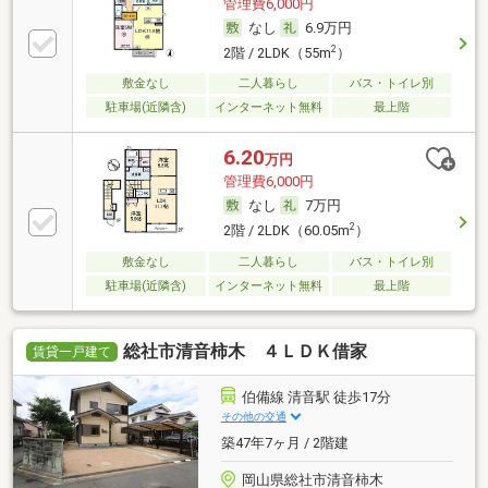
管理費6,000円
なし
6.9万円
2
2階 / 2LDK（55m
）
敷金なし
二人暮らし
バス・トイレ別
駐車場(近隣含)
インターネット無料
最上階
6.20
万円
管理費6,000円
なし
7万円
2
2階 / 2LDK（60.05m
）
敷金なし
二人暮らし
バス・トイレ別
駐車場(近隣含)
インターネット無料
最上階
総社市清音柿木 ４ＬＤＫ借家
賃貸一戸建て
伯備線 清音駅 徒歩17分
その他の交通
築47年7ヶ月 / 2階建
岡山県総社市清音柿木