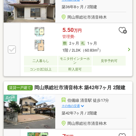
築36年8ヶ月 / 2階建
岡山県総社市清音柿木
5.50
万円
管理費-
2ヶ月
1ヶ月
2
1階 / 2LDK（60.83m
）
モニタ付インターホ
二人暮らし
見学予約可
ン
コンロ2口以上
即入居可
岡山県総社市清音柿木 築42年7ヶ月 2階建
賃貸一戸建て
伯備線 清音駅 徒歩17分
その他の交通
築42年7ヶ月 / 2階建
岡山県総社市清音柿木