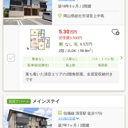
築18年3ヶ月 / 2階建
岡山県総社市清音上中島
5.30
万円
管理費3,500円
なし
6.5万円
2
2階 / 2LDK（58.8m
）
敷金なし
二人暮らし
バス・トイレ別
駐車場(近隣含)
最上階
角部屋
落ち着いた清音エリアの2階角部屋。全居室収納付き
です
メインステイ
賃貸アパート
伯備線 清音駅 徒歩17分
その他の交通
築7年1ヶ月 / 2階建