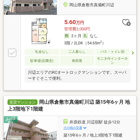
岡山県倉敷市真備町川辺
5.60
万円
管理費2,000円
2ヶ月
なし
2
3階 / 2LDK（54.65m
）
礼金なし
二人暮らし
バス・トイレ別
モニタ付インターホ
駐車場(近隣含)
角部屋
ン
川辺エリアのRCオートロックマンションです。スーパ
ーすぐそこで便利。
岡山県倉敷市真備町川辺 築15年6ヶ月 地
賃貸マンション
上3階地下1階建
井原鉄道 川辺宿駅 徒歩12分
その他の交通
築15年6ヶ月 / 地上3階地下1階建