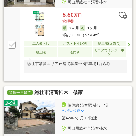
岡山県総社市清音柿木
5.50
万円
管理費-
2ヶ月
1ヶ月
2
2階 / 2LDK（57.97m
）
二人暮らし
バス・トイレ別
駐車場(近隣含)
モニタ付インターホ
最上階
南向き
ン
総社市清音エリア戸建て募集中♪駐車場1台込み
総社市清音柿木 借家
賃貸一戸建て
伯備線 清音駅 徒歩17分
その他の交通
築42年7ヶ月 / 2階建
岡山県総社市清音柿木