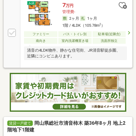
7
万円
管理費-
2ヶ月
1ヶ月
2
1階 / 4LDK（105.78m
）
ファミリー
バス・トイレ別
駐車場(近隣含)
南向き
室内洗濯機置き場
洗面所独立
清音の4LDK物件、静かな住宅街、JR清音駅徒歩圏、
近隣にコンビニあります。
岡山県総社市清音柿木 築36年8ヶ月 地上2
賃貸一戸建て
階地下1階建