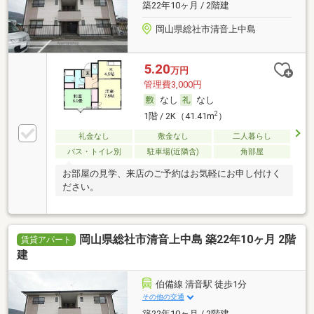
築22年10ヶ月 / 2階建
岡山県総社市清音上中島
5.20
万円
管理費3,000円
なし
なし
2
1階 / 2K（41.41m
）
礼金なし
敷金なし
二人暮らし
バス・トイレ別
駐車場(近隣含)
角部屋
お部屋の見学、来店のご予約はお気軽にお申し付けく
ださい。
岡山県総社市清音上中島 築22年10ヶ月 2階
賃貸アパート
建
伯備線 清音駅 徒歩1分
その他の交通
築22年10ヶ月 / 2階建