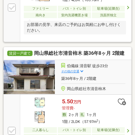
1階 / 4LDK（105.78m
）
ファミリー
バス・トイレ別
駐車場(近隣含)
南向き
室内洗濯機置き場
洗面所独立
お部屋の見学、来店のご予約はお気軽にお申し付けく
ださい。
岡山県総社市清音柿木 築36年8ヶ月 2階建
賃貸一戸建て
伯備線 清音駅 徒歩23分
その他の交通
築36年8ヶ月 / 2階建
岡山県総社市清音柿木
5.50
万円
管理費-
2ヶ月
1ヶ月
2
1階 / 2LDK（57.97m
）
二人暮らし
バス・トイレ別
駐車場(近隣含)