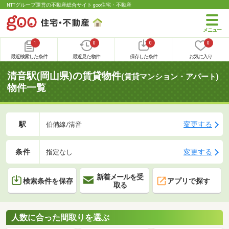
NTTグループ運営の不動産総合サイト goo住宅・不動産
1
0
0
0
最近検索した条件
最近見た物件
保存した条件
お気に入り
清音駅(岡山県)の賃貸物件
(賃貸マンション・アパート)
物件一覧
駅
変更する
伯備線/清音
条件
変更する
指定なし
新着メールを受
検索条件を保存
アプリで探す
取る
人数に合った間取りを選ぶ