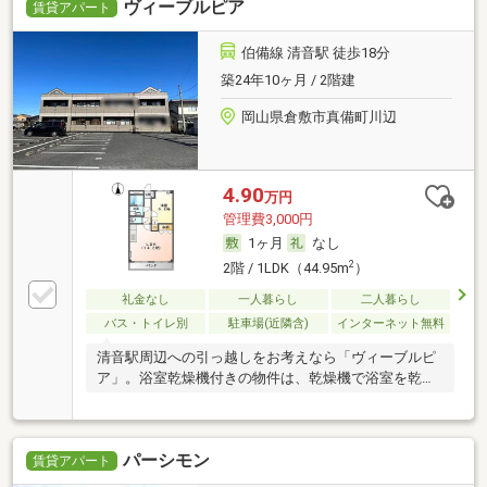
ヴィーブルピア
賃貸アパート
伯備線 清音駅 徒歩18分
築24年10ヶ月 / 2階建
岡山県倉敷市真備町川辺
4.90
万円
管理費3,000円
1ヶ月
なし
2
2階 / 1LDK（44.95m
）
礼金なし
一人暮らし
二人暮らし
バス・トイレ別
駐車場(近隣含)
インターネット無料
清音駅周辺への引っ越しをお考えなら「ヴィーブルピ
ア」。浴室乾燥機付きの物件は、乾燥機で浴室を乾燥
させ
パーシモン
賃貸アパート