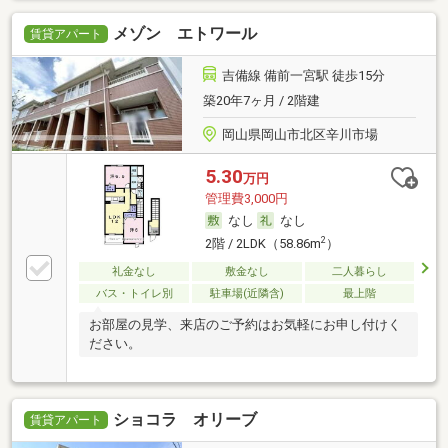
メゾン エトワール
賃貸アパート
吉備線 備前一宮駅 徒歩15分
築20年7ヶ月 / 2階建
岡山県岡山市北区辛川市場
5.30
万円
管理費3,000円
なし
なし
2
2階 / 2LDK（58.86m
）
礼金なし
敷金なし
二人暮らし
バス・トイレ別
駐車場(近隣含)
最上階
お部屋の見学、来店のご予約はお気軽にお申し付けく
ださい。
ショコラ オリーブ
賃貸アパート