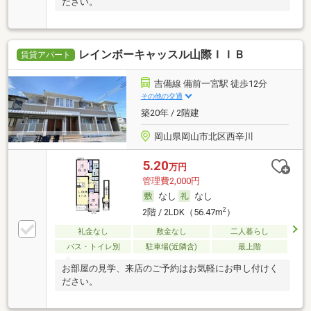
ださい。
レインボーキャッスル山際ＩＩＢ
賃貸アパート
吉備線 備前一宮駅 徒歩12分
その他の交通
築20年 / 2階建
岡山県岡山市北区西辛川
5.20
万円
管理費2,000円
なし
なし
2
2階 / 2LDK（56.47m
）
礼金なし
敷金なし
二人暮らし
バス・トイレ別
駐車場(近隣含)
最上階
お部屋の見学、来店のご予約はお気軽にお申し付けく
ださい。