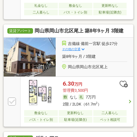
礼金なし
敷金なし
更新料なし
二人暮らし
バス・トイレ別
駐車場(近隣含)
岡山県岡山市北区尾上 築8年9ヶ月 3階建
賃貸アパート
吉備線 備前一宮駅 徒歩27分
その他の交通
築8年9ヶ月 / 3階建
岡山県岡山市北区尾上
6.30
万円
管理費3,500円
なし
7万円
2
2階 / 2LDK（61.7m
）
敷金なし
更新料なし
二人暮らし
バス・トイレ別
駐車場(近隣含)
ペット相談可