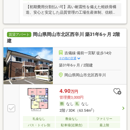
【初期費用分割払い可】高い耐震性を備えた軽鉄骨構
造、安心と安定した品質管理の工場生産体制、信頼の
積水
岡山県岡山市北区西辛川 築31年6ヶ月 2階
賃貸アパート
建
吉備線 備前一宮駅 徒歩14分
その他の交通
築31年6ヶ月 / 2階建
岡山県岡山市北区西辛川
4.90
万円
管理費3,000円
なし
なし
2
2階 / 3DK（63.54m
）
礼金なし
敷金なし
ファミリー
バス・トイレ別
駐車場(近隣含)
最上階