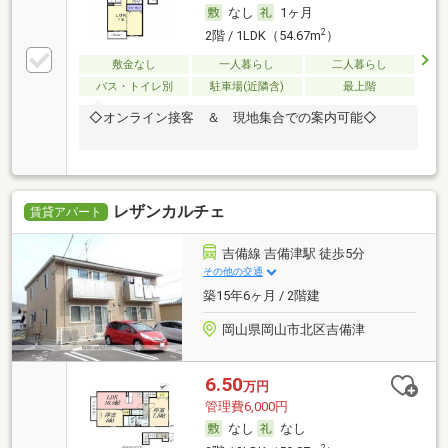
なし
1ヶ月
2
2階 / 1LDK（54.67m
）
敷金なし
一人暮らし
二人暮らし
バス・トイレ別
駐車場(近隣含)
最上階
◇オンライン接客 ＆ 現地集合での案内可能◇
レザンカルチェ
賃貸アパート
吉備線 吉備津駅 徒歩5分
その他の交通
築15年6ヶ月 / 2階建
岡山県岡山市北区吉備津
6.50
万円
管理費6,000円
なし
なし