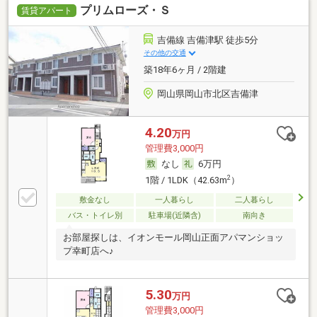
プリムローズ・Ｓ
賃貸アパート
吉備線 吉備津駅 徒歩5分
その他の交通
築18年6ヶ月 / 2階建
岡山県岡山市北区吉備津
4.20
万円
管理費3,000円
なし
6万円
2
1階 / 1LDK（42.63m
）
敷金なし
一人暮らし
二人暮らし
バス・トイレ別
駐車場(近隣含)
南向き
お部屋探しは、イオンモール岡山正面アパマンショッ
プ幸町店へ♪
5.30
万円
管理費3,000円