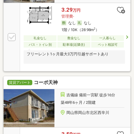
3.29
万円
管理費-
なし
なし
2
1階 / 1DK（28.98m
）
礼金なし
敷金なし
一人暮らし
バス・トイレ別
駐車場(近隣含)
ペット相談可
フリーレント1ヶ月最大3万円引越サポートあり
コーポ天神
賃貸アパート
吉備線 備前一宮駅 徒歩16分
築48年6ヶ月 / 2階建
岡山県岡山市北区西辛川