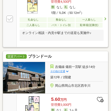
管理費4,500円
なし
なし
2
1階 / 1LDK（50.12m
）
礼金なし
敷金なし
一人暮らし
二人暮らし
バス・トイレ別
駐車場(近隣含)
オンライン相談・内見や駅までの送迎も実施中♪
プランドール
賃貸アパート
吉備線 備前一宮駅 徒歩14分
その他の交通
築12年 / 2階建
岡山県岡山市北区西辛川
5.60
万円
管理費3,000円
なし
1ヶ月