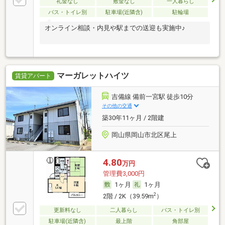
礼金なし
敷金なし
一人暮らし
バス・トイレ別
駐車場(近隣含)
駐輪場
オンライン相談・内見や駅までの送迎も実施中♪
マーガレットハイツ
賃貸アパート
吉備線 備前一宮駅 徒歩10分
その他の交通
築30年11ヶ月 / 2階建
岡山県岡山市北区尾上
4.80
万円
管理費3,000円
1ヶ月
1ヶ月
2
2階 / 2K（39.59m
）
更新料なし
二人暮らし
バス・トイレ別
駐車場(近隣含)
最上階
角部屋