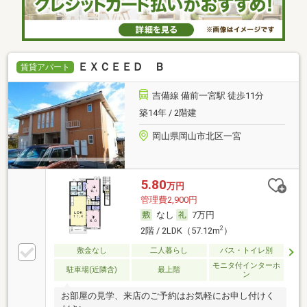
ＥＸＣＥＥＤ Ｂ
賃貸アパート
吉備線 備前一宮駅 徒歩11分
築14年 / 2階建
岡山県岡山市北区一宮
5.80
万円
管理費2,900円
なし
7万円
2
2階 / 2LDK（57.12m
）
敷金なし
二人暮らし
バス・トイレ別
モニタ付インターホ
駐車場(近隣含)
最上階
ン
お部屋の見学、来店のご予約はお気軽にお申し付けく