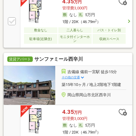
4.35
万円
管理費3,000円
なし
5万円
2
1階 / 2DK（46.79m
）
敷金なし
二人暮らし
バス・トイレ別
モニタ付インターホ
駐車場(近隣含)
収納スペース
ン
サンファミール西辛川
賃貸アパート
吉備線 備前一宮駅 徒歩15分
その他の交通
築15年10ヶ月 / 地上2階地下1階建
岡山県岡山市北区西辛川
4.35
万円
管理費3,000円
なし
5万円
2
1階 / 2DK（46.79m
）