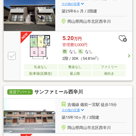
その他の交通
築25年6ヶ月 / 2階建
岡山県岡山市北区西辛川
5.20
万円
管理費5,000円
なし
なし
2
2階 / 3DK（54.81m
）
礼金なし
敷金なし
ファミリー
駐車場(近隣含)
最上階
南向き
サンファミール西辛川
賃貸アパート
吉備線 備前一宮駅 徒歩15分
その他の交通
築15年10ヶ月 / 2階建
岡山県岡山市北区西辛川