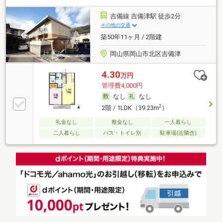
吉備線 吉備津駅 徒歩2分
その他の交通
築50年11ヶ月 / 2階建
岡山県岡山市北区吉備津
4.30
万円
管理費4,000円
なし
なし
2
2階 / 1LDK（39.23m
）
礼金なし
敷金なし
一人暮らし
二人暮らし
バス・トイレ別
駐車場(近隣含)