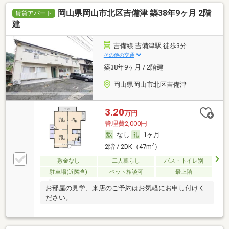
岡山県岡山市北区吉備津 築38年9ヶ月 2階
賃貸アパート
建
吉備線 吉備津駅 徒歩3分
その他の交通
築38年9ヶ月 / 2階建
岡山県岡山市北区吉備津
3.20
万円
管理費2,000円
なし
1ヶ月
2
2階 / 2DK（47m
）
敷金なし
二人暮らし
バス・トイレ別
駐車場(近隣含)
ペット相談可
最上階
お部屋の見学、来店のご予約はお気軽にお申し付けく
ださい。