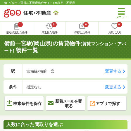
NTTグループ運営の不動産総合サイト goo住宅・不動産
1
0
0
0
最近検索した条件
最近見た物件
保存した条件
お気に入り
備前一宮駅(岡山県)の賃貸物件
(賃貸マンション・アパ
物件一覧
ート)
駅
変更する
吉備線/備前一宮
条件
変更する
指定なし
新着メールを受
検索条件を保存
アプリで探す
取る
人数に合った間取りを選ぶ