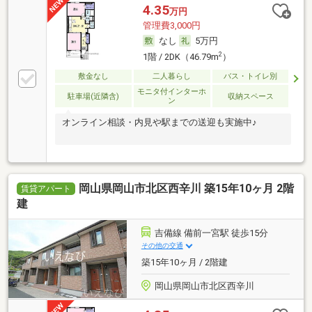
4.35
万円
管理費3,000円
なし
5万円
2
1階 / 2DK（46.79m
）
敷金なし
二人暮らし
バス・トイレ別
モニタ付インターホ
駐車場(近隣含)
収納スペース
ン
オンライン相談・内見や駅までの送迎も実施中♪
岡山県岡山市北区西辛川 築15年10ヶ月 2階
賃貸アパート
建
吉備線 備前一宮駅 徒歩15分
その他の交通
築15年10ヶ月 / 2階建
岡山県岡山市北区西辛川