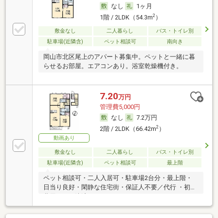
なし
1ヶ月
2
1階 / 2LDK（54.3m
）
敷金なし
二人暮らし
バス・トイレ別
駐車場(近隣含)
ペット相談可
南向き
岡山市北区尾上のアパート募集中。ペットと一緒に暮
らせるお部屋。エアコンあり。浴室乾燥機付き。
7.20
万円
管理費5,000円
なし
7.2万円
2
2階 / 2LDK（66.42m
）
動画あり
敷金なし
二人暮らし
バス・トイレ別
駐車場(近隣含)
ペット相談可
最上階
ペット相談可・二人入居可・駐車場2台分・最上階・
日当り良好・閑静な住宅街・保証人不要／代行 ・初期
費用カード決済可