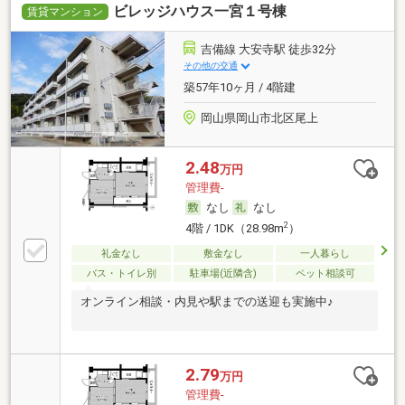
ビレッジハウス一宮１号棟
賃貸マンション
吉備線 大安寺駅 徒歩32分
その他の交通
築57年10ヶ月 / 4階建
岡山県岡山市北区尾上
2.48
万円
管理費-
なし
なし
2
4階 / 1DK（28.98m
）
礼金なし
敷金なし
一人暮らし
バス・トイレ別
駐車場(近隣含)
ペット相談可
オンライン相談・内見や駅までの送迎も実施中♪
2.79
万円
管理費-