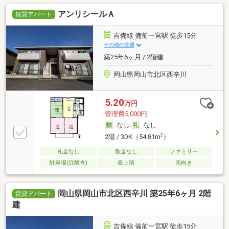
アンリシールＡ
賃貸アパート
吉備線 備前一宮駅 徒歩15分
その他の交通
築25年6ヶ月 / 2階建
岡山県岡山市北区西辛川
5.20
万円
管理費5,000円
なし
なし
2
2階 / 3DK（54.81m
）
礼金なし
敷金なし
ファミリー
駐車場(近隣含)
最上階
南向き
岡山県岡山市北区西辛川 築25年6ヶ月 2階
賃貸アパート
建
吉備線 備前一宮駅 徒歩15分