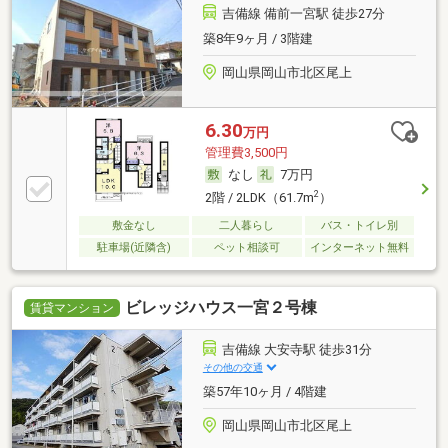
吉備線 備前一宮駅 徒歩27分
築8年9ヶ月 / 3階建
岡山県岡山市北区尾上
6.30
万円
管理費3,500円
なし
7万円
2
2階 / 2LDK（61.7m
）
敷金なし
二人暮らし
バス・トイレ別
駐車場(近隣含)
ペット相談可
インターネット無料
ビレッジハウス一宮２号棟
賃貸マンション
吉備線 大安寺駅 徒歩31分
その他の交通
築57年10ヶ月 / 4階建
岡山県岡山市北区尾上