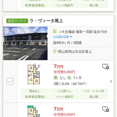
駐車場(近隣含)
ペット相談可
最上階
ラ・ヴィータ尾上
賃貸アパート
ＪＲ吉備線 備前一宮駅 徒歩15分
その他の交通
築8年8ヶ月 / 2階建
岡山県岡山市北区尾上
7
万円
管理費5,000円
なし
1ヶ月
2
2階 / 2LDK（66.72m
）
敷金なし
二人暮らし
バス・トイレ別
駐車場(近隣含)
ペット相談可
最上階
7
万円
管理費5,000円