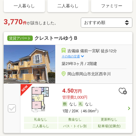
一人暮らし
二人暮らし
ファミリー
3,770
件
が該当しました。
クレストールゆうＢ
賃貸アパート
吉備線 備前一宮駅 徒歩12分
その他の交通
築29年3ヶ月 / 2階建
岡山県岡山市北区西辛川
4.50
万円
管理費2,000円
なし
なし
2
1階 / 2DK（46.06m
）
礼金なし
敷金なし
更新料なし
二人暮らし
バス・トイレ別
駐車場(近隣含)