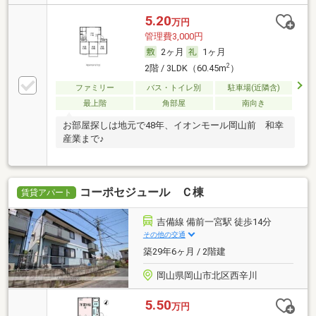
5.20
万円
管理費3,000円
2ヶ月
1ヶ月
2
2階 / 3LDK（60.45m
）
ファミリー
バス・トイレ別
駐車場(近隣含)
最上階
角部屋
南向き
お部屋探しは地元で48年、イオンモール岡山前 和幸
産業まで♪
コーポセジュール Ｃ棟
賃貸アパート
吉備線 備前一宮駅 徒歩14分
その他の交通
築29年6ヶ月 / 2階建
岡山県岡山市北区西辛川
5.50
万円