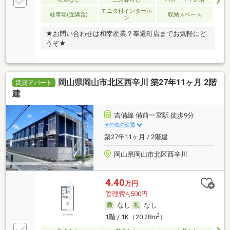
モニタ付インターホ
駐車場(近隣含)
収納スペース
ン
★お問い合わせは和幸産業？奉還町店までお気軽にど
うぞ★
岡山県岡山市北区西辛川 築27年11ヶ月 2階
賃貸アパート
建
吉備線 備前一宮駅 徒歩9分
その他の交通
築27年11ヶ月 / 2階建
岡山県岡山市北区西辛川
4.40
万円
管理費4,500円
なし
なし
2
1階 / 1K（20.28m
）