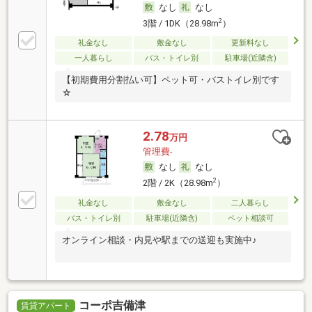
なし
なし
2
3階 / 1DK（28.98m
）
礼金なし
敷金なし
更新料なし
一人暮らし
バス・トイレ別
駐車場(近隣含)
【初期費用分割払い可】ペット可・バストイレ別です
☆
2.78
万円
管理費-
なし
なし
2
2階 / 2K（28.98m
）
礼金なし
敷金なし
二人暮らし
バス・トイレ別
駐車場(近隣含)
ペット相談可
オンライン相談・内見や駅までの送迎も実施中♪
コーポ吉備津
賃貸アパート