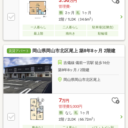
3.50
万円
管理費-
2ヶ月
1ヶ月
2
2階 / 1LDK（34.6m
）
一人暮らし
二人暮らし
駐車場(近隣含)
最上階
南向き
駐輪場
岡山県岡山市北区尾上 築8年8ヶ月 2階建
賃貸アパート
吉備線 備前一宮駅 徒歩16分
築8年8ヶ月 / 2階建
岡山県岡山市北区尾上
7
万円
管理費5,000円
なし
1ヶ月
2
2階 / 2LDK（66.72m
）
敷金なし
二人暮らし
バス・トイレ別