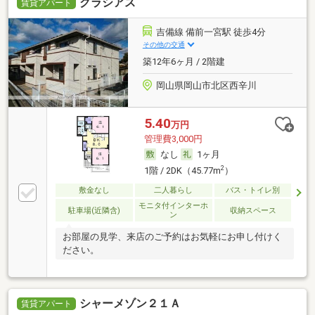
グラシアス
賃貸アパート
吉備線 備前一宮駅 徒歩4分
その他の交通
築12年6ヶ月 / 2階建
岡山県岡山市北区西辛川
5.40
万円
管理費3,000円
なし
1ヶ月
2
1階 / 2DK（45.77m
）
敷金なし
二人暮らし
バス・トイレ別
モニタ付インターホ
駐車場(近隣含)
収納スペース
ン
お部屋の見学、来店のご予約はお気軽にお申し付けく
ださい。
シャーメゾン２１Ａ
賃貸アパート