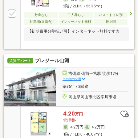
2
2階 / 2LDK（55.35m
）
敷金なし
二人暮らし
バス・トイレ別
駐車場(近隣含)
インターネット無料
最上階
【初期費用分割払い可】インターネット無料です☆
プレジール山河
賃貸アパート
吉備線 備前一宮駅 徒歩17分
その他の交通
築36年 / 2階建
岡山県岡山市北区辛川市場
4.20
万円
管理費-
4.2万円
4.2万円
2
1階 / 1LDK（40.07m
）