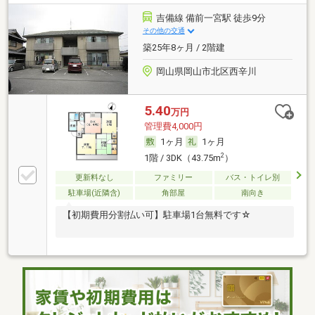
吉備線 備前一宮駅 徒歩9分
その他の交通
築25年8ヶ月 / 2階建
岡山県岡山市北区西辛川
5.40
万円
管理費4,000円
1ヶ月
1ヶ月
2
1階 / 3DK（43.75m
）
更新料なし
ファミリー
バス・トイレ別
駐車場(近隣含)
角部屋
南向き
【初期費用分割払い可】駐車場1台無料です☆