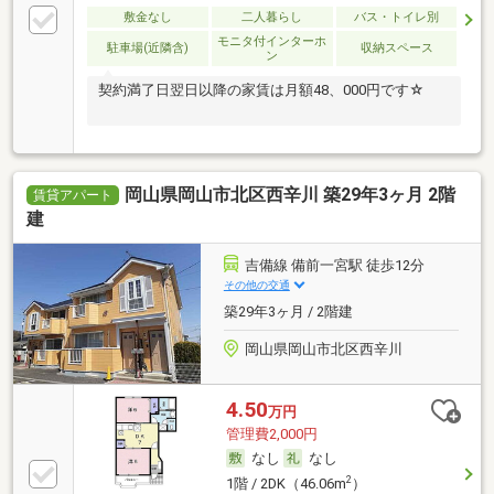
敷金なし
二人暮らし
バス・トイレ別
モニタ付インターホ
駐車場(近隣含)
収納スペース
ン
契約満了日翌日以降の家賃は月額48、000円です☆
岡山県岡山市北区西辛川 築29年3ヶ月 2階
賃貸アパート
建
吉備線 備前一宮駅 徒歩12分
その他の交通
築29年3ヶ月 / 2階建
岡山県岡山市北区西辛川
4.50
万円
管理費2,000円
なし
なし
2
1階 / 2DK（46.06m
）