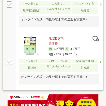
一人暮らし
二人暮らし
バス・トイレ別
モニタ付インターホ
駐車場(近隣含)
駐輪場
ン
オンライン相談・内見や駅までの送迎も実施中♪
4.20
万円
管理費-
4.2万円
4.2万円
2
2階 / 2DK（40.07m
）
二人暮らし
バス・トイレ別
駐車場(近隣含)
モニタ付インターホ
最上階
駐輪場
ン
オンライン相談・内見や駅までの送迎も実施中♪