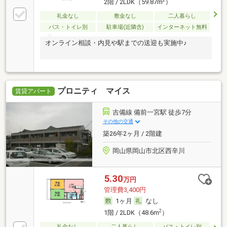
2
2階 / 2LDK（59.87m
）
礼金なし
敷金なし
二人暮らし
バス・トイレ別
駐車場(近隣含)
インターネット無料
オンライン相談・内見や駅までの送迎も実施中♪
プロニティ マイス
賃貸アパート
吉備線 備前一宮駅 徒歩7分
その他の交通
築26年2ヶ月 / 2階建
岡山県岡山市北区西辛川
5.30
万円
管理費3,400円
1ヶ月
なし
2
1階 / 2LDK（48.6m
）
礼金なし
二人暮らし
バス・トイレ別