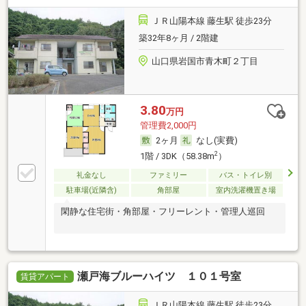
ＪＲ山陽本線 藤生駅 徒歩23分
築32年8ヶ月 / 2階建
山口県岩国市青木町２丁目
3.80
万円
管理費2,000円
2ヶ月
なし(実費)
2
1階 / 3DK（58.38m
）
礼金なし
ファミリー
バス・トイレ別
駐車場(近隣含)
角部屋
室内洗濯機置き場
閑静な住宅街・角部屋・フリーレント・管理人巡回
瀬戸海ブルーハイツ １０１号室
賃貸アパート
ＪＲ山陽本線 藤生駅 徒歩23分