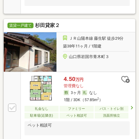
杉田貸家２
賃貸一戸建て
ＪＲ山陽本線 藤生駅 徒歩29分
築38年11ヶ月 / 1階建
山口県岩国市青木町３
4.50
万円
管理費なし
3ヶ月
なし
2
1階 / 3DK（57.85m
）
礼金なし
ファミリー
バス・トイレ別
駐車場(近隣含)
ペット相談可
洗面所独立
ペット相談可