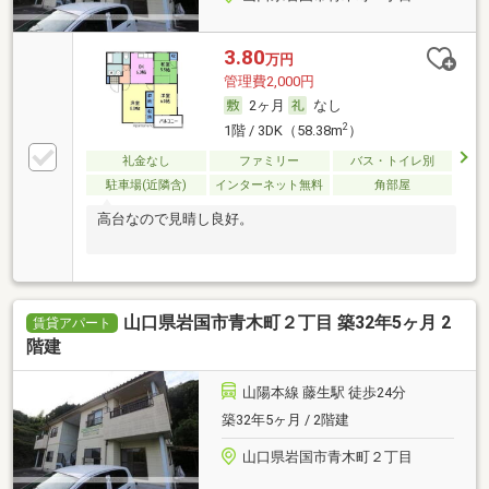
3.80
万円
管理費2,000円
2ヶ月
なし
2
1階 / 3DK（58.38m
）
礼金なし
ファミリー
バス・トイレ別
駐車場(近隣含)
インターネット無料
角部屋
高台なので見晴し良好。
山口県岩国市青木町２丁目 築32年5ヶ月 2
賃貸アパート
階建
山陽本線 藤生駅 徒歩24分
築32年5ヶ月 / 2階建
山口県岩国市青木町２丁目