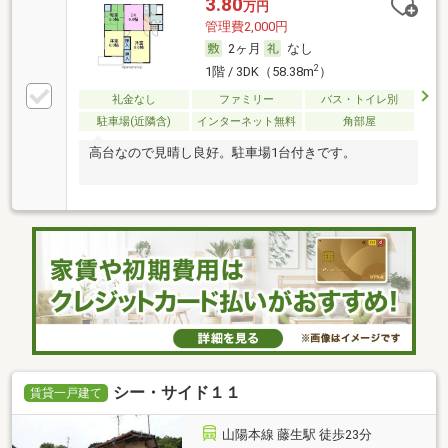
3.80
万円
管理費2,000円
2ヶ月
なし
2
1階 / 3DK（58.38m
）
礼金なし
ファミリー
バス・トイレ別
駐車場(近隣含)
インターネット無料
角部屋
高台なので見晴し良好。駐車場1台付きです。
シー・サイド１１
賃貸一戸建て
山陽本線 藤生駅 徒歩23分