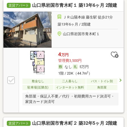
山口県岩国市青木町１ 築13年6ヶ月 2階建
賃貸アパート
ＪＲ山陽本線 藤生駅 徒歩21分
築13年6ヶ月 / 2階建
山口県岩国市青木町１
4
万円
管理費3,500円
なし
5万円
2
1階 / 2DK（44.7m
）
敷金なし
二人暮らし
バス・トイレ別
駐車場(近隣含)
インターネット無料
角部屋
角部屋・保証人不要／代行 ・初期費用カード決済可・
家賃カード決済可
山口県岩国市青木町２ 築32年5ヶ月 2階建
賃貸アパート