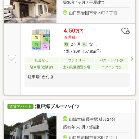
築36年4ヶ月 / 平屋建て
山口県岩国市青木町３丁目
4.50
万円
管理費-
2ヶ月
なし
2
1階 / 3DK（57.85m
）
礼金なし
ファミリー
バス・トイレ別
駐車場(近隣含)
室内洗濯機置き場
エアコン付き
駐車場1台付き
瀬戸海ブルーハイツ
賃貸アパート
山陽本線 藤生駅 徒歩24分
築32年5ヶ月 / 2階建
山口県岩国市青木町２丁目