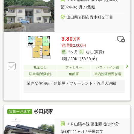
築32年8ヶ月 / 2階建
山口県岩国市青木町２丁目
3.80
万円
管理費2,000円
2ヶ月
なし(実費)
2
1階 / 3DK（58.38m
）
礼金なし
ファミリー
バス・トイレ別
駐車場(近隣含)
角部屋
室内洗濯機置き場
閑静な住宅街・角部屋・フリーレント・管理人巡回
杉田貸家
賃貸一戸建て
ＪＲ山陽本線 藤生駅 徒歩27分
築38年11ヶ月 / 平屋建て