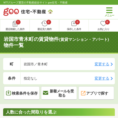
NTTグループ運営の不動産総合サイト goo住宅・不動産
1
0
0
0
最近検索した条件
最近見た物件
保存した条件
お気に入り
岩国市青木町の賃貸物件
(賃貸マンション・アパート)
物件一覧
町
変更する
岩国市／青木町
条件
変更する
指定なし
新着メールを受
検索条件を保存
アプリで探す
取る
人数に合った間取りを選ぶ