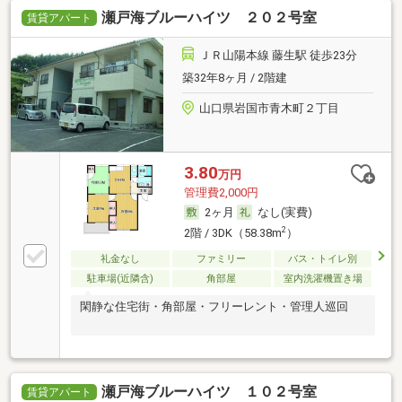
瀬戸海ブルーハイツ ２０２号室
賃貸アパート
ＪＲ山陽本線 藤生駅 徒歩23分
築32年8ヶ月 / 2階建
山口県岩国市青木町２丁目
3.80
万円
管理費2,000円
2ヶ月
なし(実費)
2
2階 / 3DK（58.38m
）
礼金なし
ファミリー
バス・トイレ別
駐車場(近隣含)
角部屋
室内洗濯機置き場
閑静な住宅街・角部屋・フリーレント・管理人巡回
瀬戸海ブルーハイツ １０２号室
賃貸アパート