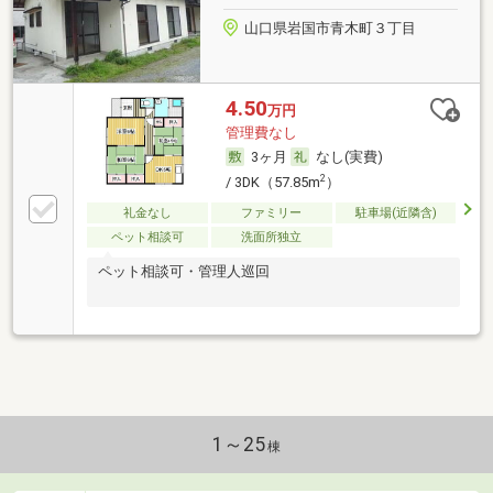
山口県岩国市青木町３丁目
4.50
万円
管理費なし
3ヶ月
なし(実費)
2
/ 3DK（57.85m
）
礼金なし
ファミリー
駐車場(近隣含)
ペット相談可
洗面所独立
ペット相談可・管理人巡回
1～25
棟