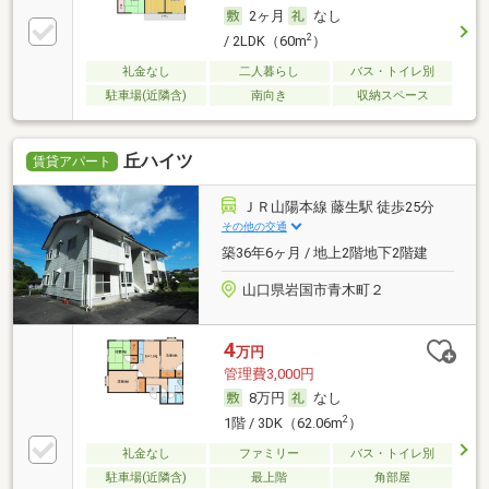
2ヶ月
なし
2
/ 2LDK（60m
）
礼金なし
二人暮らし
バス・トイレ別
駐車場(近隣含)
南向き
収納スペース
丘ハイツ
賃貸アパート
ＪＲ山陽本線 藤生駅 徒歩25分
その他の交通
築36年6ヶ月 / 地上2階地下2階建
山口県岩国市青木町２
4
万円
管理費3,000円
8万円
なし
2
1階 / 3DK（62.06m
）
礼金なし
ファミリー
バス・トイレ別
駐車場(近隣含)
最上階
角部屋