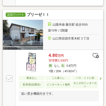
ブリーゼＩＩ
賃貸アパート
山陽本線 藤生駅 徒歩30分
築13年 / 2階建
山口県岩国市青木町３丁目
4.80
万円
管理費3,500円
なし
5.8万円
2
1階 / 2DK（45.82m
）
敷金なし
二人暮らし
バス・トイレ別
モニタ付インターホ
駐車場(近隣含)
インターネット無料
ン
追い焚き機能付きです。