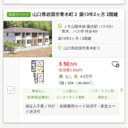
山口県岩国市青木町２ 築13年2ヶ月 2階建
賃貸アパート
ＪＲ山陽本線 藤生駅 バス3分/
「青木」バス停 停歩4分
築13年2ヶ月 / 2階建
山口県岩国市青木町２
3.50
万円
管理費3,500円
なし
4.5万円
2
1階 / 2DK（46.06m
）
敷金なし
二人暮らし
バス・トイレ別
駐車場(近隣含)
インターネット無料
南向き
保証人不要／代行 ・初期費用カード決済可・家賃カー
ド決済可