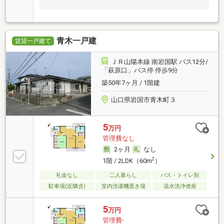
青木一戸建
賃貸一戸建て
ＪＲ山陽本線 南岩国駅 バス12分/
「萩原口」バス停 停歩9分
築50年7ヶ月 / 1階建
山口県岩国市青木町３
5
万円
管理費なし
2ヶ月
なし
2
1階 / 2LDK（60m
）
礼金なし
二人暮らし
バス・トイレ別
駐車場(近隣含)
室内洗濯機置き場
温水洗浄便座
5
万円
管理費-