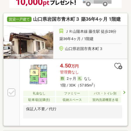
山口県岩国市青木町３ 築36年4ヶ月 1階建
賃貸一戸建て
ＪＲ山陽本線 藤生駅 徒歩28分
築36年4ヶ月 / 1階建
山口県岩国市青木町３
4.50
万円
管理費なし
2ヶ月
なし
2
1階 / 3DK（57.85m
）
礼金なし
ファミリー
バス・トイレ別
駐車場(近隣含)
収納スペース
室内洗濯機置き場
保証人不要／代行