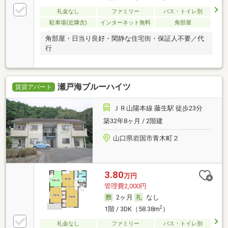
礼金なし
ファミリー
バス・トイレ別
駐車場(近隣含)
インターネット無料
角部屋
角部屋・日当り良好・閑静な住宅街・保証人不要／代
行
瀬戸海ブルーハイツ
賃貸アパート
ＪＲ山陽本線 藤生駅 徒歩23分
築32年8ヶ月 / 2階建
山口県岩国市青木町２
3.80
万円
管理費2,000円
2ヶ月
なし
2
1階 / 3DK（58.38m
）
礼金なし
ファミリー
バス・トイレ別