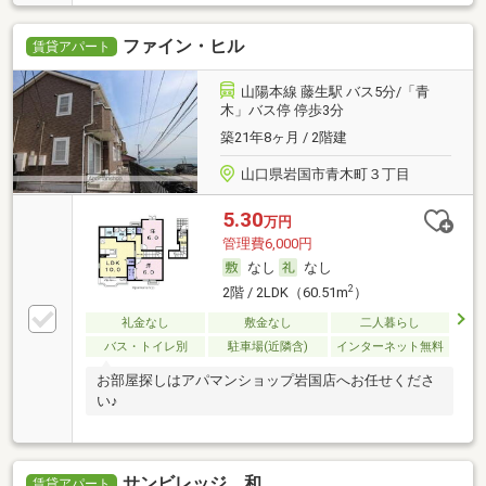
ファイン・ヒル
賃貸アパート
山陽本線 藤生駅 バス5分/「青
木」バス停 停歩3分
築21年8ヶ月 / 2階建
山口県岩国市青木町３丁目
5.30
万円
管理費6,000円
なし
なし
2
2階 / 2LDK（60.51m
）
礼金なし
敷金なし
二人暮らし
バス・トイレ別
駐車場(近隣含)
インターネット無料
お部屋探しはアパマンショップ岩国店へお任せくださ
い♪
サンビレッジ 和
賃貸アパート