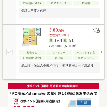
駐車場(近隣含)
収納スペース
駐輪場
保証人不要／代行
3.80
万円
管理費2,000円
2ヶ月
なし
2
2階 / 3DK（58.38m
）
礼金なし
ファミリー
バス・トイレ別
駐車場(近隣含)
最上階
収納スペース
最上階・保証人不要／代行 ・初期費用カード決済可