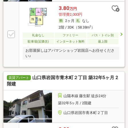
3.80
万円
管理費2,000円
2ヶ月
なし
2
2階 / 3DK（58.38m
）
礼金なし
ファミリー
バス・トイレ別
駐車場(近隣含)
インターネット無料
最上階
お部屋探しはアパマンショップ岩国店へお任せくださ
い♪
山口県岩国市青木町２丁目 築32年5ヶ月 2
賃貸アパート
階建
山陽本線 藤生駅 徒歩24分
築32年5ヶ月 / 2階建
山口県岩国市青木町２丁目