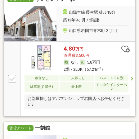
山陽本線 藤生駅 徒歩18分
築12年9ヶ月 / 2階建
山口県岩国市青木町３丁目
4.80
万円
管理費3,500円
なし
5.8万円
2
2階 / 2LDK（57.21m
）
敷金なし
二人暮らし
バス・トイレ別
モニタ付インターホ
駐車場(近隣含)
最上階
ン
お部屋探しはアパマンショップ岩国店へお任せくださ
い♪
一刻館
賃貸アパート