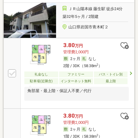
ＪＲ山陽本線 藤生駅 徒歩24分
築32年5ヶ月 / 2階建
山口県岩国市青木町２
3.80
万円
管理費2,000円
2ヶ月
なし
2
2階 / 3DK（58.38m
）
礼金なし
ファミリー
バス・トイレ別
駐車場(近隣含)
インターネット無料
最上階
角部屋・最上階・保証人不要／代行
3.80
万円
管理費2,000円
2ヶ月
なし
2
1階 / 3DK（58.38m
）