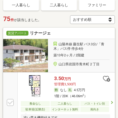
一人暮らし
二人暮らし
ファミリー
75
件
が該当しました。
リナージェ
賃貸アパート
山陽本線 藤生駅 バス3分/「青
木」バス停 停歩4分
築13年2ヶ月 / 2階建
山口県岩国市青木町２丁目
3.50
万円
管理費3,500円
なし
4.5万円
2
1階 / 2DK（46.06m
）
敷金なし
二人暮らし
バス・トイレ別
駐車場(近隣含)
インターネット無料
南向き
追い焚き機能付きです。