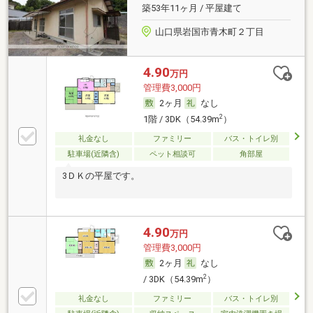
築53年11ヶ月 / 平屋建て
山口県岩国市青木町２丁目
4.90
万円
管理費3,000円
2ヶ月
なし
2
1階 / 3DK（54.39m
）
礼金なし
ファミリー
バス・トイレ別
駐車場(近隣含)
ペット相談可
角部屋
3ＤＫの平屋です。
4.90
万円
管理費3,000円
2ヶ月
なし
2
/ 3DK（54.39m
）
礼金なし
ファミリー
バス・トイレ別