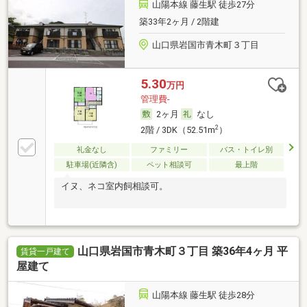
山陽本線 藤生駅 徒歩27分
築33年2ヶ月 / 2階建
山口県岩国市青木町３丁目
5.30
万円
管理費-
2ヶ月
なし
2
2階 / 3DK（52.51m
）
礼金なし
ファミリー
バス・トイレ別
駐車場(近隣含)
ペット相談可
最上階
イヌ、ネコ室内飼相談可。
山口県岩国市青木町３丁目 築36年4ヶ月 平
賃貸一戸建て
屋建て
山陽本線 藤生駅 徒歩28分