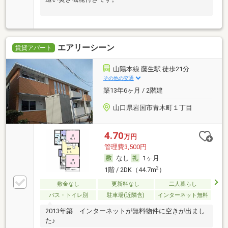
エアリーシーン
賃貸アパート
山陽本線 藤生駅 徒歩21分
その他の交通
築13年6ヶ月 / 2階建
山口県岩国市青木町１丁目
4.70
万円
管理費3,500円
なし
1ヶ月
2
1階 / 2DK（44.7m
）
敷金なし
更新料なし
二人暮らし
バス・トイレ別
駐車場(近隣含)
インターネット無料
2013年築 インターネットが無料物件に空きが出まし
た♪