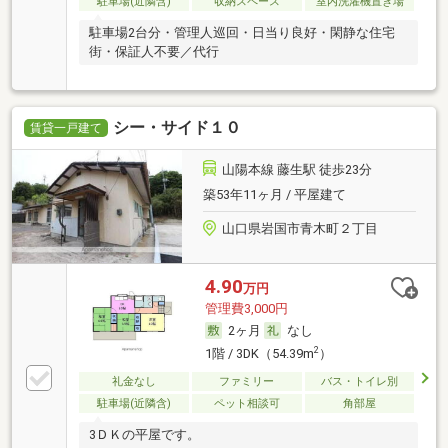
駐車場(近隣含)
収納スペース
室内洗濯機置き場
駐車場2台分・管理人巡回・日当り良好・閑静な住宅
街・保証人不要／代行
シー・サイド１０
賃貸一戸建て
山陽本線 藤生駅 徒歩23分
築53年11ヶ月 / 平屋建て
山口県岩国市青木町２丁目
4.90
万円
管理費3,000円
2ヶ月
なし
2
1階 / 3DK（54.39m
）
礼金なし
ファミリー
バス・トイレ別
駐車場(近隣含)
ペット相談可
角部屋
3ＤＫの平屋です。