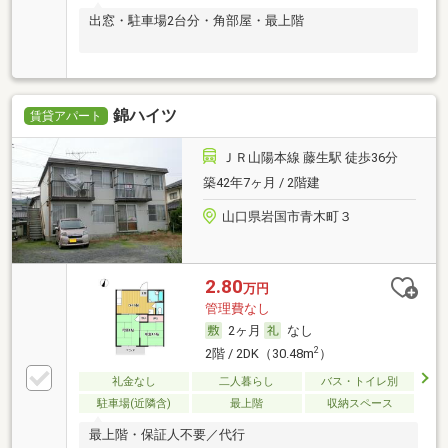
出窓・駐車場2台分・角部屋・最上階
錦ハイツ
賃貸アパート
ＪＲ山陽本線 藤生駅 徒歩36分
築42年7ヶ月 / 2階建
山口県岩国市青木町３
2.80
万円
管理費なし
2ヶ月
なし
2
2階 / 2DK（30.48m
）
礼金なし
二人暮らし
バス・トイレ別
駐車場(近隣含)
最上階
収納スペース
最上階・保証人不要／代行