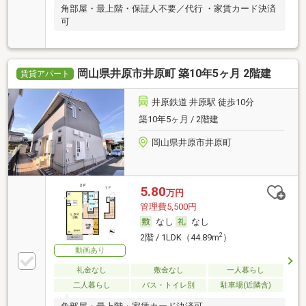
角部屋・最上階・保証人不要／代行 ・家賃カード決済
可
岡山県井原市井原町 築10年5ヶ月 2階建
賃貸アパート
井原鉄道 井原駅 徒歩10分
築10年5ヶ月 / 2階建
岡山県井原市井原町
5.80
万円
管理費5,500円
なし
なし
2
2階 / 1LDK（44.89m
）
動画あり
礼金なし
敷金なし
一人暮らし
二人暮らし
バス・トイレ別
駐車場(近隣含)