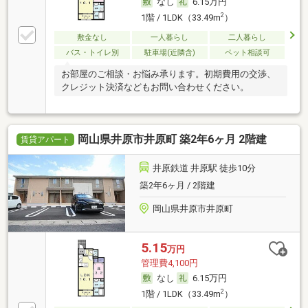
なし
6.15万円
2
1階 / 1LDK（33.49m
）
敷金なし
一人暮らし
二人暮らし
バス・トイレ別
駐車場(近隣含)
ペット相談可
お部屋のご相談・お悩み承ります。初期費用の交渉、
クレジット決済などもお問い合わせください。
岡山県井原市井原町 築2年6ヶ月 2階建
賃貸アパート
井原鉄道 井原駅 徒歩10分
築2年6ヶ月 / 2階建
岡山県井原市井原町
5.15
万円
管理費4,100円
なし
6.15万円
2
1階 / 1LDK（33.49m
）