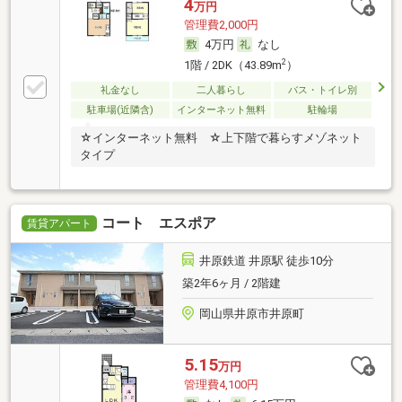
4
万円
管理費2,000円
4万円
なし
2
1階 / 2DK（43.89m
）
礼金なし
二人暮らし
バス・トイレ別
駐車場(近隣含)
インターネット無料
駐輪場
☆インターネット無料 ☆上下階で暮らすメゾネット
タイプ
コート エスポア
賃貸アパート
井原鉄道 井原駅 徒歩10分
築2年6ヶ月 / 2階建
岡山県井原市井原町
5.15
万円
管理費4,100円