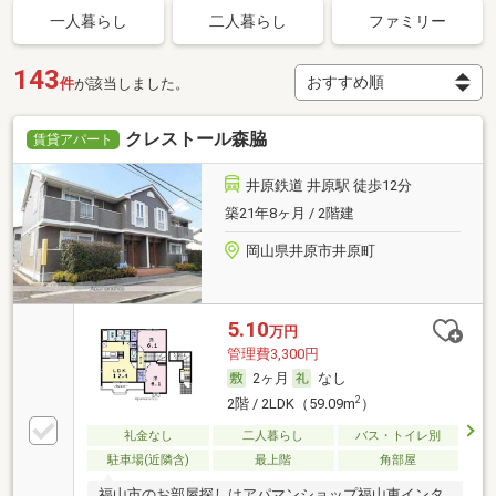
一人暮らし
二人暮らし
ファミリー
143
件
が該当しました。
クレストール森脇
賃貸アパート
井原鉄道 井原駅 徒歩12分
築21年8ヶ月 / 2階建
岡山県井原市井原町
5.10
万円
管理費3,300円
2ヶ月
なし
2
2階 / 2LDK（59.09m
）
礼金なし
二人暮らし
バス・トイレ別
駐車場(近隣含)
最上階
角部屋
福山市のお部屋探しはアパマンショップ福山東インタ