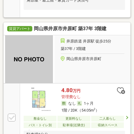
角部屋・最上階・家賃カード決済可
岡山県井原市井原町 築37年 3階建
賃貸アパート
井原鉄道 井原駅 徒歩25分
築37年 / 3階建
岡山県井原市井原町
4.80
万円
管理費なし
なし
1ヶ月
2
1階 / 2DK（54.05m
）
敷金なし
更新料なし
二人暮らし
バス・トイレ別
駐車場(近隣含)
収納スペース