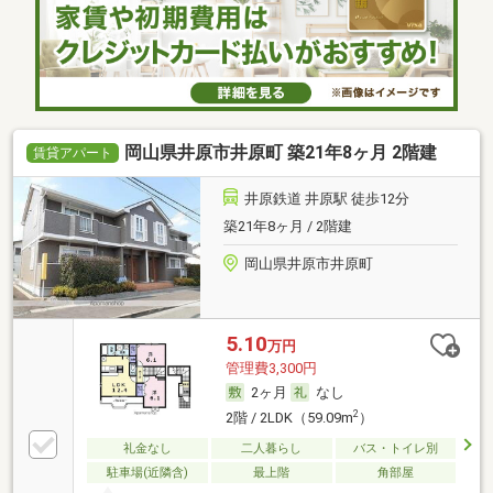
岡山県井原市井原町 築21年8ヶ月 2階建
賃貸アパート
井原鉄道 井原駅 徒歩12分
築21年8ヶ月 / 2階建
岡山県井原市井原町
5.10
万円
管理費3,300円
2ヶ月
なし
2
2階 / 2LDK（59.09m
）
礼金なし
二人暮らし
バス・トイレ別
駐車場(近隣含)
最上階
角部屋