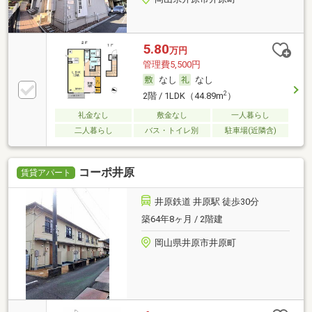
5.80
万円
管理費5,500円
なし
なし
2
2階 / 1LDK（44.89m
）
礼金なし
敷金なし
一人暮らし
二人暮らし
バス・トイレ別
駐車場(近隣含)
コーポ井原
賃貸アパート
井原鉄道 井原駅 徒歩30分
築64年8ヶ月 / 2階建
岡山県井原市井原町