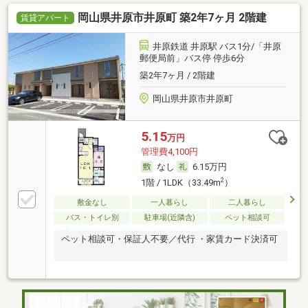
岡山県井原市井原町 築2年7ヶ月 2階建
賃貸アパート
井原鉄道 井原駅 バス1分/「井原
郵便局前」バス停 停歩6分
築2年7ヶ月 / 2階建
岡山県井原市井原町
5.15
万円
管理費4,100円
なし
6.15万円
2
1階 / 1LDK（33.49m
）
敷金なし
一人暮らし
二人暮らし
バス・トイレ別
駐車場(近隣含)
ペット相談可
ペット相談可・保証人不要／代行 ・家賃カード決済可