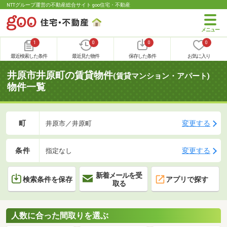
NTTグループ運営の不動産総合サイト goo住宅・不動産
1
0
0
0
最近検索した条件
最近見た物件
保存した条件
お気に入り
井原市井原町の賃貸物件
(賃貸マンション・アパート)
物件一覧
町
変更する
井原市／井原町
条件
変更する
指定なし
新着メールを受
検索条件を保存
アプリで探す
取る
人数に合った間取りを選ぶ