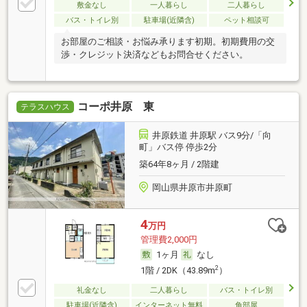
敷金なし
一人暮らし
二人暮らし
バス・トイレ別
駐車場(近隣含)
ペット相談可
お部屋のご相談・お悩み承ります初期。初期費用の交
渉・クレジット決済などもお問合せください。
コーポ井原 東
テラスハウス
井原鉄道 井原駅 バス9分/「向
町」バス停 停歩2分
築64年8ヶ月 / 2階建
岡山県井原市井原町
4
万円
管理費2,000円
1ヶ月
なし
2
1階 / 2DK（43.89m
）
礼金なし
二人暮らし
バス・トイレ別
駐車場(近隣含)
インターネット無料
角部屋