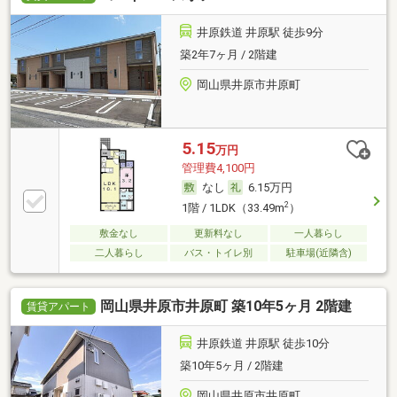
井原鉄道 井原駅 徒歩9分
築2年7ヶ月 / 2階建
岡山県井原市井原町
5.15
万円
管理費4,100円
なし
6.15万円
2
1階 / 1LDK（33.49m
）
敷金なし
更新料なし
一人暮らし
二人暮らし
バス・トイレ別
駐車場(近隣含)
岡山県井原市井原町 築10年5ヶ月 2階建
賃貸アパート
井原鉄道 井原駅 徒歩10分
築10年5ヶ月 / 2階建
岡山県井原市井原町