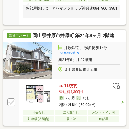
お部屋探しは！アパマンショップ神辺店084−966−3981
岡山県井原市井原町 築21年8ヶ月 2階建
賃貸アパート
井原鉄道 井原駅 徒歩14分
その他の交通
築21年8ヶ月 / 2階建
岡山県井原市井原町
5.10
万円
管理費3,300円
2ヶ月
なし
2
2階 / 2LDK（59.09m
）
礼金なし
二人暮らし
バス・トイレ別
駐車場(近隣含)
最上階
角部屋