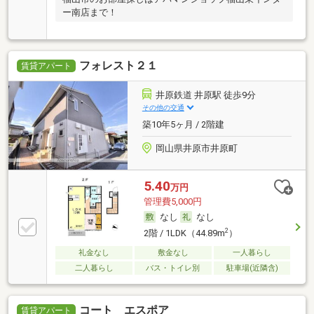
ー南店まで！
フォレスト２１
賃貸アパート
井原鉄道 井原駅 徒歩9分
その他の交通
築10年5ヶ月 / 2階建
岡山県井原市井原町
5.40
万円
管理費5,000円
なし
なし
2
2階 / 1LDK（44.89m
）
礼金なし
敷金なし
一人暮らし
二人暮らし
バス・トイレ別
駐車場(近隣含)
コート エスポア
賃貸アパート