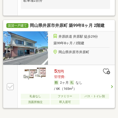
駐車場2台分
岡山県井原市井原町 築99年8ヶ月 2階建
賃貸一戸建て
井原鉄道 井原駅 徒歩29分
築99年8ヶ月 / 2階建
岡山県井原市井原町
5
万円
管理費-
2ヶ月
なし
2
/ 6K（165m
）
礼金なし
ファミリー
バス・トイレ別
洗面所独立
即入居可