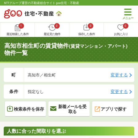
NTTグループ運営の不動産総合サイト goo住宅・不動産
1
0
0
0
最近検索した条件
最近見た物件
保存した条件
お気に入り
高知市相生町の賃貸物件
(賃貸マンション・アパート)
物件一覧
町
変更する
高知市／相生町
条件
変更する
指定なし
新着メールを受
検索条件を保存
アプリで探す
取る
人数に合った間取りを選ぶ