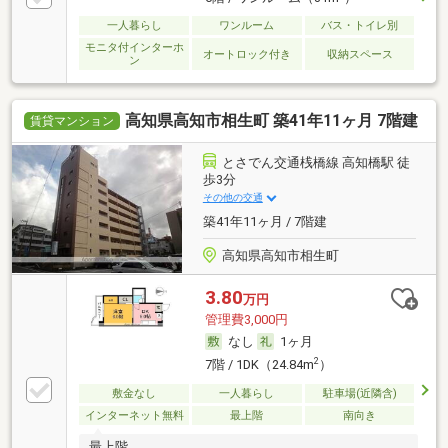
一人暮らし
ワンルーム
バス・トイレ別
モニタ付インターホ
オートロック付き
収納スペース
ン
高知県高知市相生町 築41年11ヶ月 7階建
賃貸マンション
とさでん交通桟橋線 高知橋駅 徒
歩3分
その他の交通
築41年11ヶ月 / 7階建
高知県高知市相生町
3.80
万円
管理費3,000円
なし
1ヶ月
2
7階 / 1DK（24.84m
）
敷金なし
一人暮らし
駐車場(近隣含)
インターネット無料
最上階
南向き
最上階