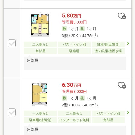
5.80
万円
管理費3,000円
1ヶ月
1ヶ月
2
3階 / 2DK（44.78m
）
二人暮らし
バス・トイレ別
駐車場(近隣含)
角部屋
駐輪場
室内洗濯機置き場
角部屋
6.30
万円
管理費3,000円
1ヶ月
1ヶ月
2
2階 / 1LDK（40.5m
）
一人暮らし
二人暮らし
バス・トイレ別
駐車場(近隣含)
インターネット無料
角部屋
角部屋