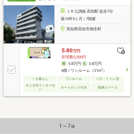
ＪＲ土讃線 高知駅 徒歩7分
築10年5ヶ月 / 7階建
高知県高知市相生町
5.80
万円
管理費5,000円
5.8万円
5.8万円
2
6階 / ワンルーム（31m
）
一人暮らし
ワンルーム
バス・トイレ別
モニタ付インターホ
オートロック付き
収納スペース
ン
1～7
棟