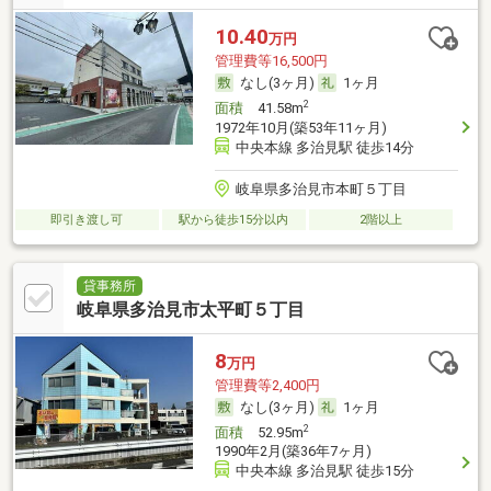
10.40
万円
管理費等16,500円
なし(3ヶ月)
1ヶ月
2
面積
41.58m
1972年10月(築53年11ヶ月)
中央本線 多治見駅 徒歩14分
岐阜県多治見市本町５丁目
即引き渡し可
駅から徒歩15分以内
2階以上
貸事務所
岐阜県多治見市太平町５丁目
8
万円
管理費等2,400円
なし(3ヶ月)
1ヶ月
2
面積
52.95m
1990年2月(築36年7ヶ月)
中央本線 多治見駅 徒歩15分