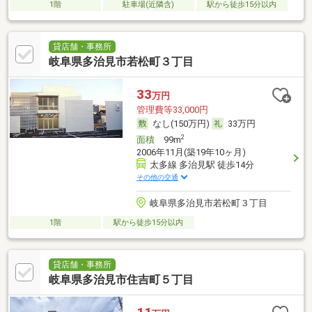
1階
駐車場(近隣含)
駅から徒歩15分以内
貸店舗・事務所
岐阜県多治見市若松町３丁目
33
万円
管理費等33,000円
なし(150万円)
33万円
2
面積
99m
2006年11月(築19年10ヶ月)
太多線 多治見駅 徒歩14分
その他の交通
岐阜県多治見市若松町３丁目
1階
駅から徒歩15分以内
貸店舗・事務所
岐阜県多治見市住吉町５丁目