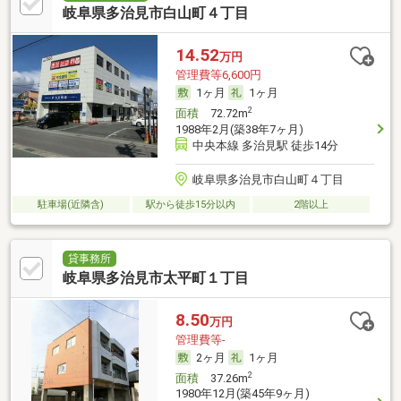
岐阜県多治見市白山町４丁目
14.52
万円
管理費等6,600円
1ヶ月
1ヶ月
2
面積
72.72m
1988年2月(築38年7ヶ月)
中央本線 多治見駅 徒歩14分
岐阜県多治見市白山町４丁目
駐車場(近隣含)
駅から徒歩15分以内
2階以上
貸事務所
岐阜県多治見市太平町１丁目
8.50
万円
管理費等-
2ヶ月
1ヶ月
2
面積
37.26m
1980年12月(築45年9ヶ月)