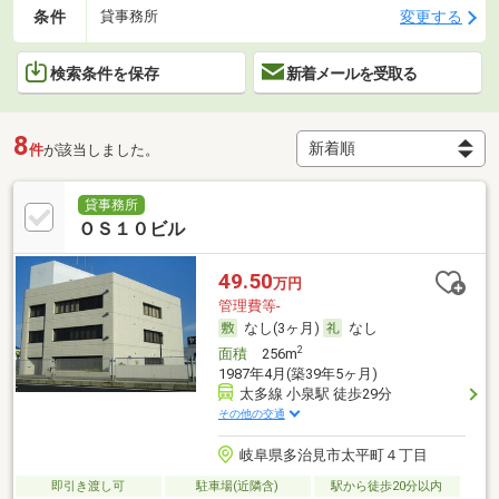
条件
変更する
貸事務所
検索条件を保存
新着メールを受取る
8
件
が該当しました。
貸事務所
ＯＳ１０ビル
49.50
万円
管理費等-
なし(3ヶ月)
なし
2
面積
256m
1987年4月(築39年5ヶ月)
太多線 小泉駅 徒歩29分
その他の交通
岐阜県多治見市太平町４丁目
即引き渡し可
駐車場(近隣含)
駅から徒歩20分以内