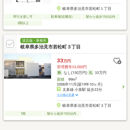
岐阜県多治見市若松町１丁目
即引き渡し可
駐車場(近隣含)
駅から徒歩15分以内
2階以上
貸店舗・事務所
岐阜県多治見市若松町３丁目
33
万円
管理費等33,000円
なし(150万円)
33万円
2
面積
99m
2006年11月(築19年10ヶ月)
太多線 小泉駅 徒歩22分
その他の交通
岐阜県多治見市若松町３丁目
1階
駅から徒歩15分以内