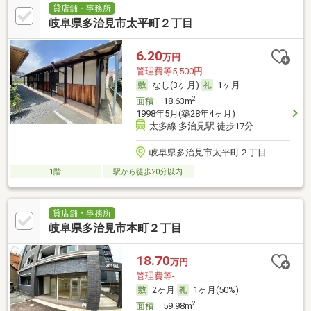
貸店舗・事務所
岐阜県多治見市太平町２丁目
6.20
万円
管理費等5,500円
なし(3ヶ月)
1ヶ月
2
面積
18.63m
1998年5月(築28年4ヶ月)
太多線 多治見駅 徒歩17分
岐阜県多治見市太平町２丁目
1階
駅から徒歩20分以内
貸店舗・事務所
岐阜県多治見市本町２丁目
18.70
万円
管理費等-
2ヶ月
1ヶ月(50%)
2
面積
59.98m