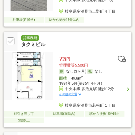
岐阜県多治見市上野町４丁目
駐車場(近隣含)
駅から徒歩15分以内
貸事務所
タクミビル
7
万円
管理費等5,500円
なし(3ヶ月)
なし
2
面積
49.8m
1991年5月(築35年4ヶ月)
中央本線 多治見駅 徒歩12分
その他の交通
岐阜県多治見市若松町１丁目
即引き渡し可
駐車場(近隣含)
駅から徒歩15分以内
2階以上