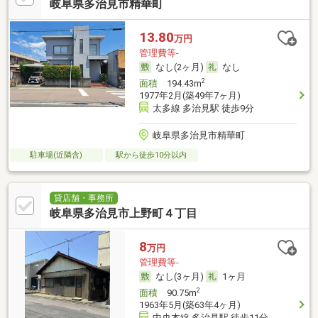
岐阜県多治見市精華町
13.80
万円
管理費等-
なし(2ヶ月)
なし
2
面積
194.43m
1977年2月(築49年7ヶ月)
太多線 多治見駅 徒歩9分
岐阜県多治見市精華町
駐車場(近隣含)
駅から徒歩10分以内
貸店舗・事務所
岐阜県多治見市上野町４丁目
8
万円
管理費等-
なし(3ヶ月)
1ヶ月
2
面積
90.75m
1963年5月(築63年4ヶ月)
中央本線 多治見駅 徒歩11分