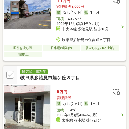
11
万円
管理費等3,000円
なし(1ヶ月)
1ヶ月
2
面積
40.25m
1991年12月(築34年9ヶ月)
中央本線 多治見駅 徒歩15分
岐阜県多治見市住吉町５丁目
即引き渡し可
駐車場(近隣含)
駅から徒歩15分以内
2階以上
貸店舗・事務所
岐阜県多治見市旭ケ丘８丁目
8
万円
管理費等-
なし(2ヶ月)
1ヶ月
2
面積
39m
1986年3月(築40年6ヶ月)
太多線 根本駅 徒歩21分