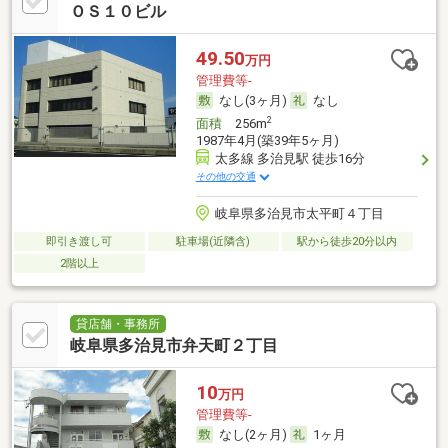
ＯＳ１０ビル
49.50
万円
管理費等-
なし(3ヶ月)
なし
2
面積
256m
1987年4月(築39年5ヶ月)
太多線 多治見駅 徒歩16分
その他の交通
岐阜県多治見市太平町４丁目
即引き渡し可
駐車場(近隣含)
駅から徒歩20分以内
2階以上
貸店舗・事務所
岐阜県多治見市弁天町２丁目
10
万円
管理費等-
なし(2ヶ月)
1ヶ月