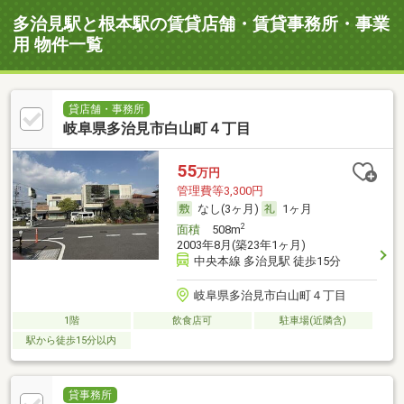
多治見駅と根本駅の賃貸店舗・賃貸事務所・事業
用 物件一覧
貸店舗・事務所
岐阜県多治見市白山町４丁目
55
万円
管理費等3,300円
なし(3ヶ月)
1ヶ月
2
面積
508m
2003年8月(築23年1ヶ月)
中央本線 多治見駅 徒歩15分
岐阜県多治見市白山町４丁目
1階
飲食店可
駐車場(近隣含)
駅から徒歩15分以内
貸事務所