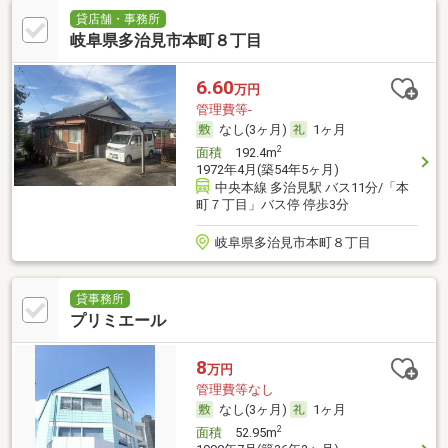
貸店舗・事務所
岐阜県多治見市本町８丁目
6.60
万円
管理費等-
なし(3ヶ月)
1ヶ月
2
面積
192.4m
1972年4月(築54年5ヶ月)
中央本線 多治見駅 バス11分/「本
町７丁目」バス停 停歩3分
岐阜県多治見市本町８丁目
貸事務所
プリミエール
8
万円
管理費等なし
なし(3ヶ月)
1ヶ月
2
面積
52.95m