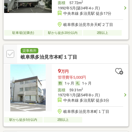
2
面積
57.72m
1992年5月(築34年4ヶ月)
中央本線 多治見駅 徒歩17分
岐阜県多治見市弁天町２丁目
駐車場(近隣含)
駅から徒歩20分以内
2階以上
貸事務所
岐阜県多治見市本町１丁目
9
万円
管理費等5,000円
1ヶ月
1ヶ月
2
面積
59.31m
1972年1月(築54年8ヶ月)
中央本線 多治見駅 徒歩3分
岐阜県多治見市本町１丁目
駅から徒歩5分以内
2階以上