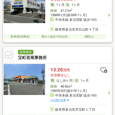
1ヶ月
1ヶ月
2
面積
47.27m
1988年2月(築38年7ヶ月)
中央本線 多治見駅 徒歩14分
岐阜県多治見市白山町４丁目
駐車場(近隣含)
駅から徒歩15分以内
2階以上
貸事務所
宝町若尾事務所
13.20
万円
管理費等なし
なし(6ヶ月)
1ヶ月
2
面積
48.82m
1985年8月(築41年1ヶ月)
中央本線 多治見駅 徒歩14分
その他の交通
岐阜県多治見市宝町１丁目