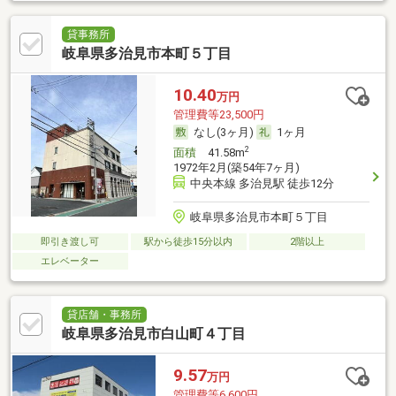
貸事務所
岐阜県多治見市本町５丁目
10.40
万円
管理費等23,500円
なし(3ヶ月)
1ヶ月
2
面積
41.58m
1972年2月(築54年7ヶ月)
中央本線 多治見駅 徒歩12分
岐阜県多治見市本町５丁目
即引き渡し可
駅から徒歩15分以内
2階以上
エレベーター
貸店舗・事務所
岐阜県多治見市白山町４丁目
9.57
万円
管理費等6,600円