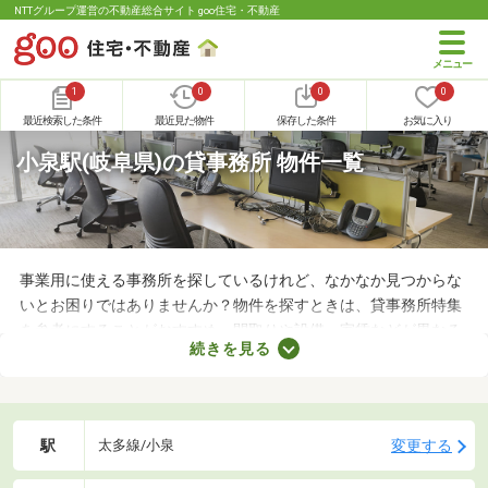
NTTグループ運営の不動産総合サイト goo住宅・不動産
1
0
0
0
最近検索した条件
最近見た物件
保存した条件
お気に入り
小泉駅(岐阜県)の貸事務所 物件一覧
事業用に使える事務所を探しているけれど、なかなか見つからな
いとお困りではありませんか？物件を探すときは、貸事務所特集
を参考にすることがおすすめ。間取りや設備、家賃などが異なる
続きを見る
さまざまな物件をまとめて見られるので、希望にあう事務所が見
つかりやすくなります。求める条件を満たす物件に出会うために
も、複数の事務所を比較してみましょう。
駅
変更する
太多線/小泉