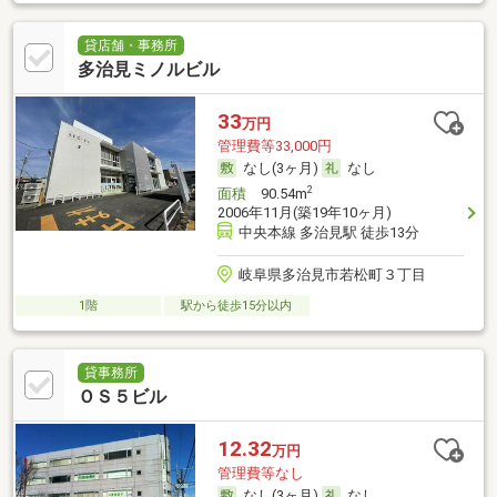
貸店舗・事務所
多治見ミノルビル
33
万円
管理費等33,000円
なし(3ヶ月)
なし
2
面積
90.54m
2006年11月(築19年10ヶ月)
中央本線 多治見駅 徒歩13分
岐阜県多治見市若松町３丁目
1階
駅から徒歩15分以内
貸事務所
ＯＳ５ビル
12.32
万円
管理費等なし
なし(3ヶ月)
なし