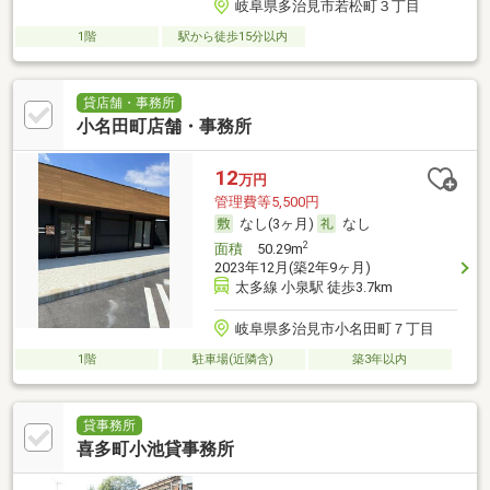
岐阜県多治見市若松町３丁目
1階
駅から徒歩15分以内
貸店舗・事務所
小名田町店舗・事務所
12
万円
管理費等5,500円
なし(3ヶ月)
なし
2
面積
50.29m
2023年12月(築2年9ヶ月)
太多線 小泉駅 徒歩3.7km
岐阜県多治見市小名田町７丁目
1階
駐車場(近隣含)
築3年以内
貸事務所
喜多町小池貸事務所