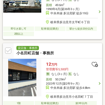
2
面積
49.6m
1990年6月(築36年3ヶ月)
中央本線 多治見駅 徒歩19分
岐阜県多治見市太平町６丁目
即引き渡し可
駐車場(近隣含)
駅から徒歩20分以内
2階以上
貸店舗・事務所
小名田町店舗・事務所
12
万円
管理費等5,500円
なし(3ヶ月)
なし
2
面積
50.29m
2023年12月(築2年9ヶ月)
中央本線 多治見駅 徒歩4.8km
岐阜県多治見市小名田町７丁目
1階
駐車場(近隣含)
築3年以内