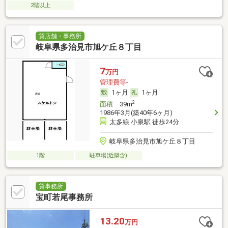
2階以上
貸店舗・事務所
岐阜県多治見市旭ケ丘８丁目
7
万円
管理費等-
1ヶ月
1ヶ月
2
面積
39m
1986年3月(築40年6ヶ月)
太多線 小泉駅 徒歩24分
岐阜県多治見市旭ケ丘８丁目
1階
駐車場(近隣含)
貸事務所
宝町若尾事務所
13.20
万円