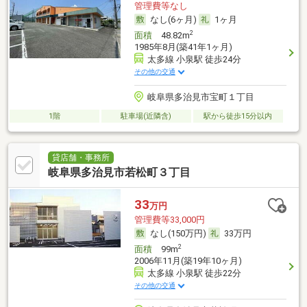
管理費等なし
なし(6ヶ月)
1ヶ月
2
面積
48.82m
1985年8月(築41年1ヶ月)
太多線 小泉駅 徒歩24分
その他の交通
岐阜県多治見市宝町１丁目
1階
駐車場(近隣含)
駅から徒歩15分以内
貸店舗・事務所
岐阜県多治見市若松町３丁目
33
万円
管理費等33,000円
なし(150万円)
33万円
2
面積
99m
2006年11月(築19年10ヶ月)
太多線 小泉駅 徒歩22分
その他の交通