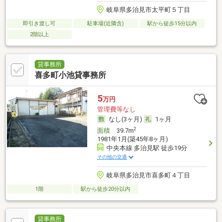
岐阜県多治見市太平町５丁目
即引き渡し可
駐車場(近隣含)
駅から徒歩15分以内
2階以上
貸事務所
喜多町小池貸事務所
5
万円
管理費等なし
なし(3ヶ月)
1ヶ月
2
面積
39.7m
1981年1月(築45年8ヶ月)
中央本線 多治見駅 徒歩19分
その他の交通
岐阜県多治見市喜多町４丁目
1階
駅から徒歩20分以内
貸事務所