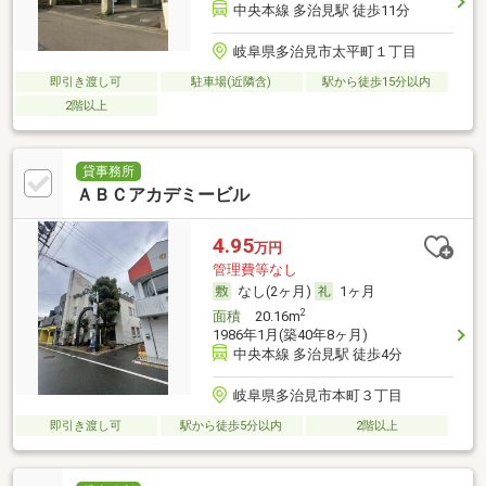
中央本線 多治見駅 徒歩11分
岐阜県多治見市太平町１丁目
即引き渡し可
駐車場(近隣含)
駅から徒歩15分以内
2階以上
貸事務所
ＡＢＣアカデミービル
4.95
万円
管理費等なし
なし(2ヶ月)
1ヶ月
2
面積
20.16m
1986年1月(築40年8ヶ月)
中央本線 多治見駅 徒歩4分
岐阜県多治見市本町３丁目
即引き渡し可
駅から徒歩5分以内
2階以上