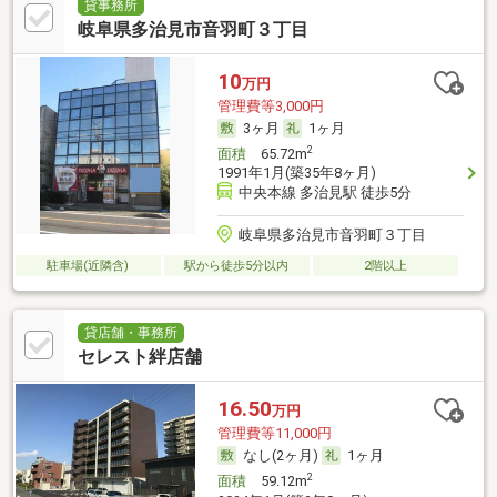
貸事務所
岐阜県多治見市音羽町３丁目
10
万円
管理費等3,000円
3ヶ月
1ヶ月
2
面積
65.72m
1991年1月(築35年8ヶ月)
中央本線 多治見駅 徒歩5分
岐阜県多治見市音羽町３丁目
駐車場(近隣含)
駅から徒歩5分以内
2階以上
貸店舗・事務所
セレスト絆店舗
16.50
万円
管理費等11,000円
なし(2ヶ月)
1ヶ月
2
面積
59.12m