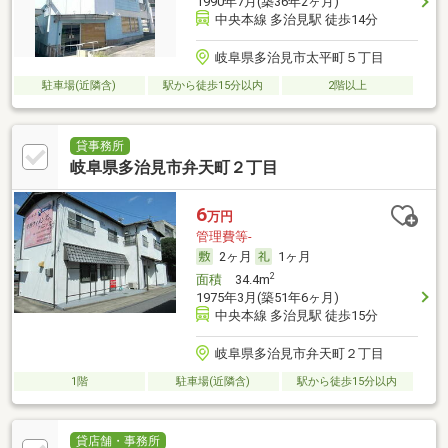
1990年7月(築36年2ヶ月)
中央本線 多治見駅 徒歩14分
岐阜県多治見市太平町５丁目
駐車場(近隣含)
駅から徒歩15分以内
2階以上
貸事務所
岐阜県多治見市弁天町２丁目
6
万円
管理費等-
2ヶ月
1ヶ月
2
面積
34.4m
1975年3月(築51年6ヶ月)
中央本線 多治見駅 徒歩15分
岐阜県多治見市弁天町２丁目
1階
駐車場(近隣含)
駅から徒歩15分以内
貸店舗・事務所