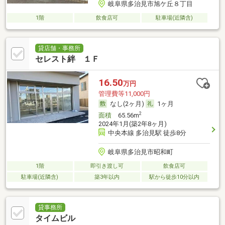
岐阜県多治見市旭ケ丘８丁目
1階
飲食店可
駐車場(近隣含)
貸店舗・事務所
セレスト絆 １Ｆ
16.50
万円
管理費等11,000円
なし(2ヶ月)
1ヶ月
2
面積
65.56m
2024年1月(築2年8ヶ月)
中央本線 多治見駅 徒歩8分
岐阜県多治見市昭和町
1階
即引き渡し可
飲食店可
駐車場(近隣含)
築3年以内
駅から徒歩10分以内
貸事務所
タイムビル