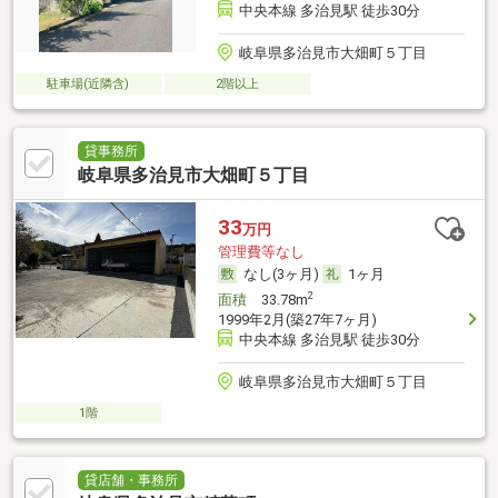
中央本線 多治見駅 徒歩30分
岐阜県多治見市大畑町５丁目
駐車場(近隣含)
2階以上
貸事務所
岐阜県多治見市大畑町５丁目
33
万円
管理費等なし
なし(3ヶ月)
1ヶ月
2
面積
33.78m
1999年2月(築27年7ヶ月)
中央本線 多治見駅 徒歩30分
岐阜県多治見市大畑町５丁目
1階
貸店舗・事務所