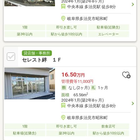
2024年1月(築2年8ヶ月)
中央本線 多治見駅 徒歩8分
岐阜県多治見市昭和町
1階
即引き渡し可
駐車場(近隣含)
築3年以内
駅から徒歩10分以内
エレベーター
貸店舗・事務所
セレスト絆 １Ｆ
16.50
万円
管理費等11,000円
なし(2ヶ月)
1ヶ月
2
面積
65.56m
2024年1月(築2年8ヶ月)
中央本線 多治見駅 徒歩8分
岐阜県多治見市昭和町
1階
即引き渡し可
飲食店可
駐車場(近隣含)
築3年以内
駅から徒歩10分以内