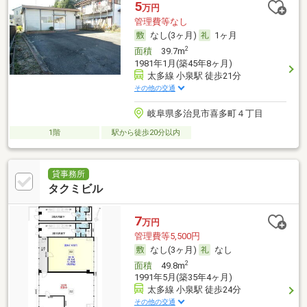
5
万円
管理費等なし
なし(3ヶ月)
1ヶ月
2
面積
39.7m
1981年1月(築45年8ヶ月)
太多線 小泉駅 徒歩21分
その他の交通
岐阜県多治見市喜多町４丁目
1階
駅から徒歩20分以内
貸事務所
タクミビル
7
万円
管理費等5,500円
なし(3ヶ月)
なし
2
面積
49.8m
1991年5月(築35年4ヶ月)
太多線 小泉駅 徒歩24分
その他の交通