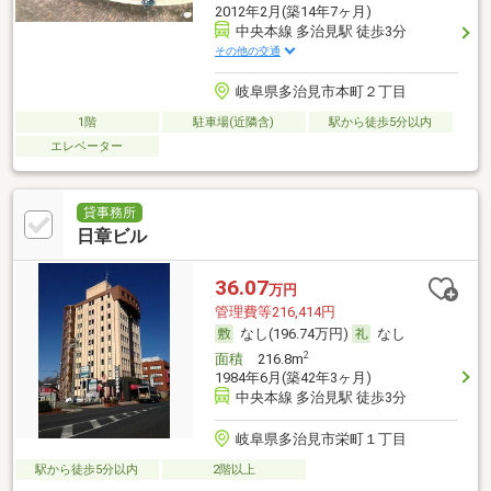
2012年2月(築14年7ヶ月)
中央本線 多治見駅 徒歩3分
その他の交通
岐阜県多治見市本町２丁目
1階
駐車場(近隣含)
駅から徒歩5分以内
エレベーター
貸事務所
日章ビル
36.07
万円
管理費等216,414円
なし(196.74万円)
なし
2
面積
216.8m
1984年6月(築42年3ヶ月)
中央本線 多治見駅 徒歩3分
岐阜県多治見市栄町１丁目
駅から徒歩5分以内
2階以上