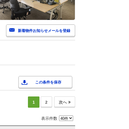
この条件を保存
1
2
次へ
表示件数