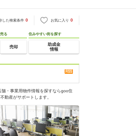
0
0
存した検索条件
お気に入り
売る
住みやすい街を探す
助成金
売却
情報
舗・事業用物件情報を探すならgoo住
・不動産がサポートします。