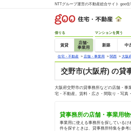
NTTグループ運営の不動産総合サイト goo
借りる
マンションを買う
店舗･
賃貸
新築
中
事業用
住宅・不動産
>
店舗・事業用
>
関西
>
大阪
交野市(大阪府) の貸
大阪府交野市の貸事務所などの店舗・事
宅・不動産。賃料・広さ・間取り・写真・
貸事務所の店舗・事業用物
事業用に使える事務所を探しているけ
件を探すときは、貸事務所特集を参考