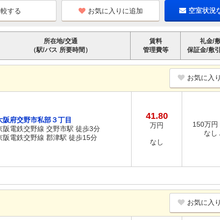
お気に入りに追加
空室状況
所在地/交通
賃料
礼金/
（駅/バス 所要時間）
管理費等
保証金/敷
お気に入
41.80
大阪府交野市私部３丁目
150万円 
万円
京阪電鉄交野線 交野市駅 徒歩3分
なし /
京阪電鉄交野線 郡津駅 徒歩15分
なし
お気に入