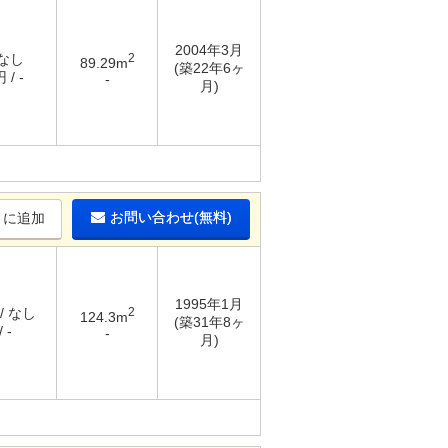
2004年3月
 なし
2
89.29m
(築22年6ヶ
 / -
-
月)
お問い合わせ(無料)
りに追加
1995年1月
/ なし
2
124.3m
(築31年8ヶ
 -
-
月)