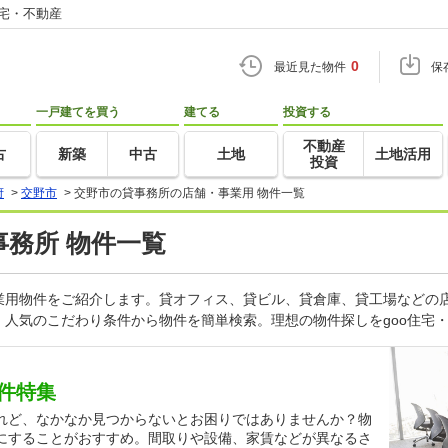
住宅・不動産
0
最近見た物件
保
一戸建てを買う
建てる
投資する
不動産
古
新築
中古
土地
土地活用
投資
府
>
交野市
>
交野市の貸事務所の店舗・事業用 物件一覧
事務所 物件一覧
業用物件をご紹介します。貸オフィス、貸ビル、貸倉庫、貸工場などの店
人気のこだわり条件から物件を簡単検索。理想の物件探しをgoo住宅
件特集
れど、なかなか見つからないとお困りではありませんか？物
にすることがおすすめ。間取りや設備、家賃などが異なるさ