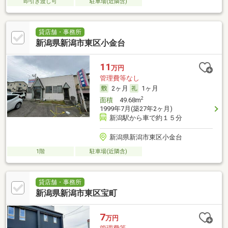
即引き渡し可
駐車場(近隣含)
貸店舗・事務所
新潟県新潟市東区小金台
11
万円
管理費等なし
2ヶ月
1ヶ月
2
面積
49.68m
1999年7月(築27年2ヶ月)
新潟駅から車で約１５分
新潟県新潟市東区小金台
1階
駐車場(近隣含)
貸店舗・事務所
新潟県新潟市東区宝町
7
万円