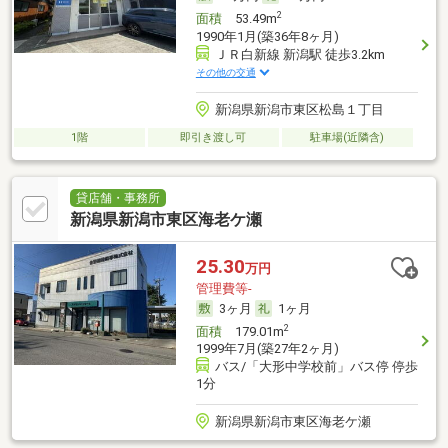
2
面積
53.49m
1990年1月(築36年8ヶ月)
ＪＲ白新線 新潟駅 徒歩3.2km
その他の交通
新潟県新潟市東区松島１丁目
1階
即引き渡し可
駐車場(近隣含)
貸店舗・事務所
新潟県新潟市東区海老ケ瀬
25.30
万円
管理費等-
3ヶ月
1ヶ月
2
面積
179.01m
1999年7月(築27年2ヶ月)
バス/「大形中学校前」バス停 停歩
1分
新潟県新潟市東区海老ケ瀬