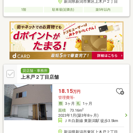
新潟県新潟市東区上木戸２丁目
1階
駐車場(近隣含)
築5年以内
貸店舗・事務所
上木戸２丁目店舗
18.15
万円
管理費等-
3ヶ月
1ヶ月
2
面積
73.16m
2023年1月(築3年8ヶ月)
ＪＲ白新線 東新潟駅 徒歩3.5km
新潟県新潟市東区上木戸２丁目