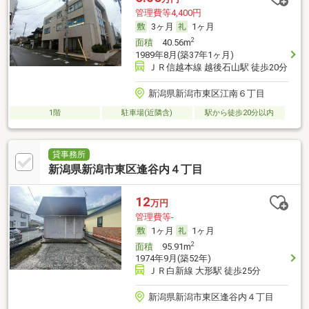
管理費等4,400円
3ヶ月
1ヶ月
2
面積
40.56m
1989年8月(築37年1ヶ月)
ＪＲ信越本線 越後石山駅 徒歩20分
新潟県新潟市東区江南６丁目
1階
駐車場(近隣含)
駅から徒歩20分以内
貸事務所
新潟県新潟市東区逢谷内４丁目
12
万円
管理費等-
1ヶ月
1ヶ月
2
面積
95.91m
1974年9月(築52年)
ＪＲ白新線 大形駅 徒歩25分
新潟県新潟市東区逢谷内４丁目