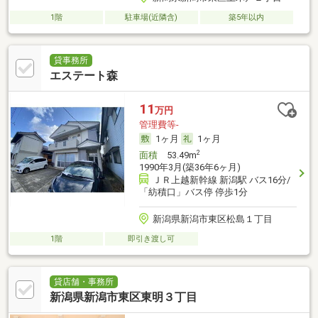
1階
駐車場(近隣含)
築5年以内
貸事務所
エステート森
11
万円
管理費等-
1ヶ月
1ヶ月
2
面積
53.49m
1990年3月(築36年6ヶ月)
ＪＲ上越新幹線 新潟駅 バス16分/
「紡積口」バス停 停歩1分
新潟県新潟市東区松島１丁目
1階
即引き渡し可
貸店舗・事務所
新潟県新潟市東区東明３丁目