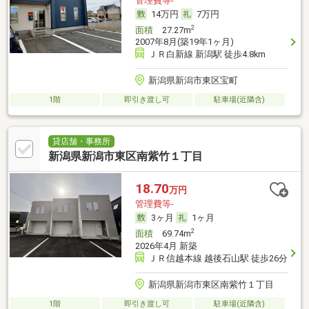
管理費等-
14万円
7万円
2
面積
27.27m
2007年8月(築19年1ヶ月)
ＪＲ白新線 新潟駅 徒歩4.8km
新潟県新潟市東区宝町
1階
即引き渡し可
駐車場(近隣含)
貸店舗・事務所
新潟県新潟市東区南紫竹１丁目
18.70
万円
管理費等-
3ヶ月
1ヶ月
2
面積
69.74m
2026年4月 新築
ＪＲ信越本線 越後石山駅 徒歩26分
新潟県新潟市東区南紫竹１丁目
1階
即引き渡し可
駐車場(近隣含)