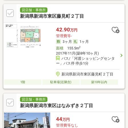
貸店舗・事務所
新潟県新潟市東区藤見町２丁目
42.90
万円
管理費等-
3ヶ月
1ヶ月
2
面積
155.5m
2017年11月(築8年10ヶ月)
バス/「河渡ショッピングセンタ
ー」バス停 停歩1分
新潟県新潟市東区藤見町２丁目
1階
駐車場(近隣含)
築10年以内
貸店舗・事務所
新潟県新潟市東区はなみずき２丁目
44
万円
管理費等なし