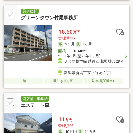
貸事務所
グリーンタウン竹尾事務所
16.50
万円
管理費等-
2ヶ月
1ヶ月
2
面積
110.34m
2001年8月(築25年1ヶ月)
ＪＲ信越本線 越後石山駅 徒歩29分
新潟県新潟市東区竹尾２丁目
1階
即引き渡し可
駐車場(近隣含)
貸店舗・事務所
エステート森
11
万円
管理費等-
10万円
11万円