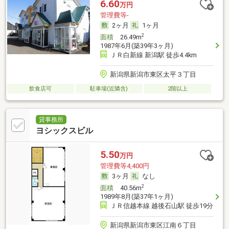
6.60
万円
管理費等-
2ヶ月
1ヶ月
2
面積
26.49m
1987年6月(築39年3ヶ月)
ＪＲ白新線 新潟駅 徒歩4.4km
新潟県新潟市東区太平３丁目
飲食店可
駐車場(近隣含)
2階以上
貸事務所
ヨシックスビル
5.50
万円
管理費等4,400円
3ヶ月
なし
2
面積
40.56m
1989年8月(築37年1ヶ月)
ＪＲ信越本線 越後石山駅 徒歩19分
新潟県新潟市東区江南６丁目