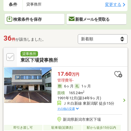
条件
変更する
貸事務所
検索条件を保存
新着メールを受取る
36
件
が該当しました。
貸事務所
東区下場貸事務所
17.60
万円
管理費等-
6ヶ月
1ヶ月
2
面積
165.24m
1991年12月(築34年9ヶ月)
ＪＲ白新線 東新潟駅 徒歩15分
その他の交通
新潟県新潟市東区下場
即引き渡し可
駐車場(近隣含)
駅から徒歩15分以内