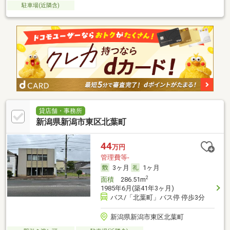
駐車場(近隣含)
貸店舗・事務所
新潟県新潟市東区北葉町
44
万円
管理費等-
3ヶ月
1ヶ月
2
面積
286.51m
1985年6月(築41年3ヶ月)
バス/「北葉町」バス停 停歩3分
新潟県新潟市東区北葉町