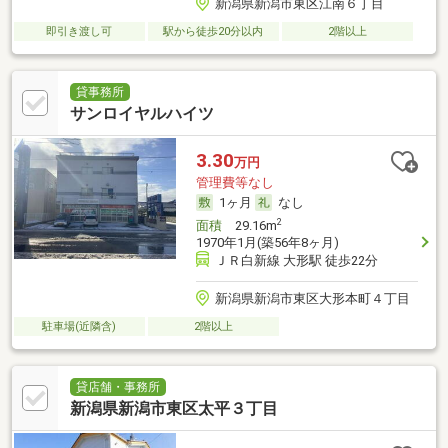
新潟県新潟市東区江南６丁目
即引き渡し可
駅から徒歩20分以内
2階以上
貸事務所
サンロイヤルハイツ
3.30
万円
管理費等なし
1ヶ月
なし
2
面積
29.16m
1970年1月(築56年8ヶ月)
ＪＲ白新線 大形駅 徒歩22分
新潟県新潟市東区大形本町４丁目
駐車場(近隣含)
2階以上
貸店舗・事務所
新潟県新潟市東区太平３丁目