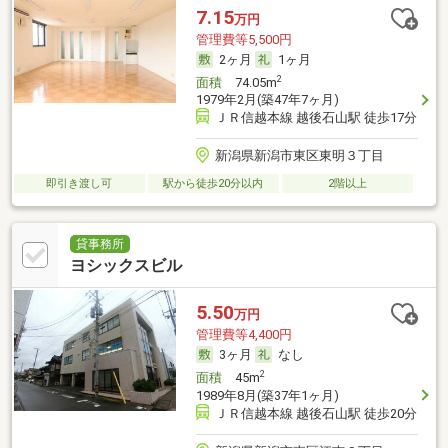
7.15
万円
管理費等5,500円
2ヶ月
1ヶ月
2
面積
74.05m
1979年2月(築47年7ヶ月)
ＪＲ信越本線 越後石山駅 徒歩17分
新潟県新潟市東区東明３丁目
即引き渡し可
駅から徒歩20分以内
2階以上
貸事務所
ヨシックスビル
5.50
万円
管理費等4,400円
3ヶ月
なし
2
面積
45m
1989年8月(築37年1ヶ月)
ＪＲ信越本線 越後石山駅 徒歩20分