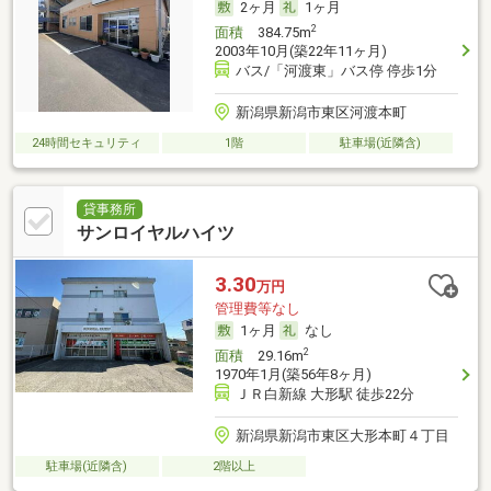
2ヶ月
1ヶ月
2
面積
384.75m
2003年10月(築22年11ヶ月)
バス/「河渡東」バス停 停歩1分
新潟県新潟市東区河渡本町
24時間セキュリティ
1階
駐車場(近隣含)
貸事務所
サンロイヤルハイツ
3.30
万円
管理費等なし
1ヶ月
なし
2
面積
29.16m
1970年1月(築56年8ヶ月)
ＪＲ白新線 大形駅 徒歩22分
新潟県新潟市東区大形本町４丁目
駐車場(近隣含)
2階以上