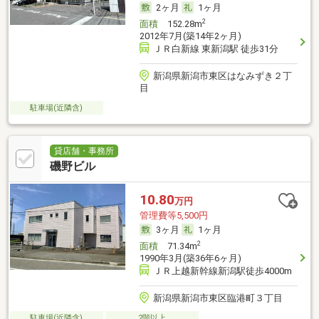
2ヶ月
1ヶ月
2
面積
152.28m
2012年7月(築14年2ヶ月)
ＪＲ白新線 東新潟駅 徒歩31分
新潟県新潟市東区はなみずき２丁
目
駐車場(近隣含)
貸店舗・事務所
磯野ビル
10.80
万円
管理費等5,500円
3ヶ月
1ヶ月
2
面積
71.34m
1990年3月(築36年6ヶ月)
ＪＲ上越新幹線新潟駅徒歩4000m
新潟県新潟市東区臨港町３丁目
駐車場(近隣含)
2階以上