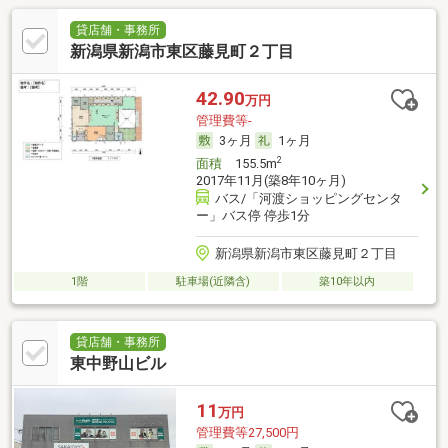
貸店舗・事務所
新潟県新潟市東区藤見町２丁目
42.90
万円
管理費等-
3ヶ月
1ヶ月
2
面積
155.5m
2017年11月(築8年10ヶ月)
バス/「河渡ショッピングセンタ
ー」バス停 停歩1分
新潟県新潟市東区藤見町２丁目
1階
駐車場(近隣含)
築10年以内
貸店舗・事務所
東中野山ビル
11
万円
管理費等27,500円