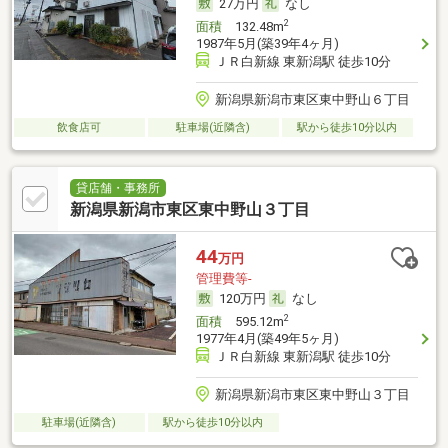
27万円
なし
2
面積
132.48m
1987年5月(築39年4ヶ月)
ＪＲ白新線 東新潟駅 徒歩10分
新潟県新潟市東区東中野山６丁目
飲食店可
駐車場(近隣含)
駅から徒歩10分以内
貸店舗・事務所
新潟県新潟市東区東中野山３丁目
44
万円
管理費等-
120万円
なし
2
面積
595.12m
1977年4月(築49年5ヶ月)
ＪＲ白新線 東新潟駅 徒歩10分
新潟県新潟市東区東中野山３丁目
駐車場(近隣含)
駅から徒歩10分以内