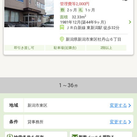
管理費等2,000円
2ヶ月
1ヶ月
2
面積
32.33m
1981年12月(築44年9ヶ月)
ＪＲ白新線 東新潟駅 徒歩32分
新潟県新潟市東区牡丹山６丁目
即引き渡し可
駐車場(近隣含)
2階以上
1～36
件
地域
変更する
新潟市東区
条件
変更する
貸事務所