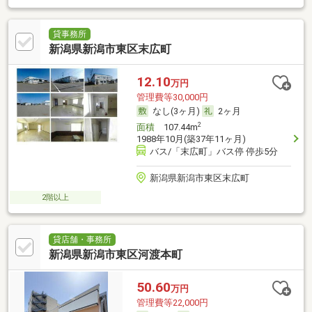
貸事務所
新潟県新潟市東区末広町
12.10
万円
管理費等30,000円
なし(3ヶ月)
2ヶ月
2
面積
107.44m
1988年10月(築37年11ヶ月)
バス/「末広町」バス停 停歩5分
新潟県新潟市東区末広町
2階以上
貸店舗・事務所
新潟県新潟市東区河渡本町
50.60
万円
管理費等22,000円