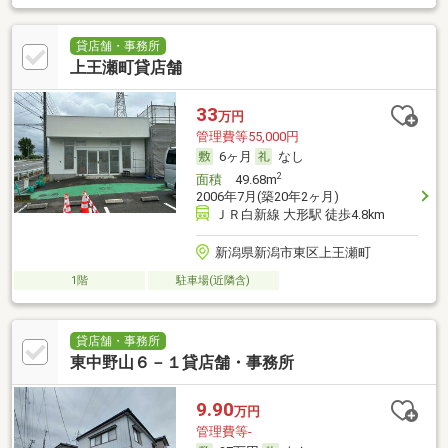
貸店舗・事務所
上王瀬町貸店舗
33
万円
管理費等55,000円
6ヶ月
なし
2
面積
49.68m
2006年7月(築20年2ヶ月)
ＪＲ白新線 大形駅 徒歩4.8km
新潟県新潟市東区上王瀬町
1階
駐車場(近隣含)
貸店舗・事務所
東中野山６－１貸店舗・事務所
9.90
万円
管理費等-