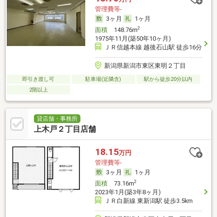
管理費等-
3ヶ月
1ヶ月
2
面積
148.76m
1975年11月(築50年10ヶ月)
ＪＲ信越本線 越後石山駅 徒歩16分
新潟県新潟市東区東明２丁目
即引き渡し可
駐車場(近隣含)
駅から徒歩20分以内
2階以上
貸店舗・事務所
上木戸２丁目店舗
18.15
万円
管理費等-
3ヶ月
1ヶ月
2
面積
73.16m
2023年1月(築3年8ヶ月)
ＪＲ白新線 東新潟駅 徒歩3.5km