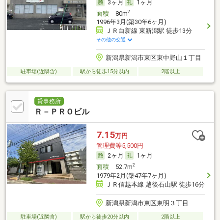
3ヶ月
1ヶ月
2
面積
80m
1996年3月(築30年6ヶ月)
ＪＲ白新線 東新潟駅 徒歩13分
その他の交通
新潟県新潟市東区東中野山１丁目
駐車場(近隣含)
駅から徒歩15分以内
2階以上
貸事務所
Ｒ－ＰＲＯビル
7.15
万円
管理費等5,500円
2ヶ月
1ヶ月
2
面積
52.7m
1979年2月(築47年7ヶ月)
ＪＲ信越本線 越後石山駅 徒歩16分
新潟県新潟市東区東明３丁目
駐車場(近隣含)
駅から徒歩20分以内
2階以上