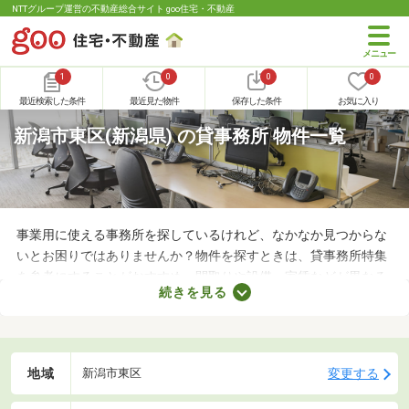
NTTグループ運営の不動産総合サイト goo住宅・不動産
1
0
0
0
最近検索した条件
最近見た物件
保存した条件
お気に入り
新潟市東区(新潟県) の貸事務所 物件一覧
事業用に使える事務所を探しているけれど、なかなか見つからな
いとお困りではありませんか？物件を探すときは、貸事務所特集
を参考にすることがおすすめ。間取りや設備、家賃などが異なる
続きを見る
さまざまな物件をまとめて見られるので、希望にあう事務所が見
つかりやすくなります。求める条件を満たす物件に出会うために
も、複数の事務所を比較してみましょう。
地域
変更する
新潟市東区