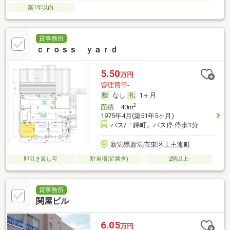
築1年以内
貸事務所
ｃｒｏｓｓ ｙａｒｄ
5.50
万円
管理費等-
なし
1ヶ月
2
面積
40m
1975年4月(築51年5ヶ月)
バス/「錦町」バス停 停歩1分
新潟県新潟市東区上王瀬町
即引き渡し可
駐車場(近隣含)
2階以上
貸事務所
関屋ビル
6.05
万円