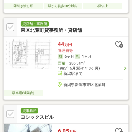
即引き渡し可
駅から徒歩20分以内
2階以上
貸店舗・事務所
東区北葉町貸事務所・貸店舗
44
万円
管理費等-
6ヶ月
1ヶ月
2
面積
286.51m
1985年6月(築41年3ヶ月)
新潟駅まで
新潟県新潟市東区北葉町
駐車場(近隣含)
貸事務所
ヨシックスビル
6.05
万円