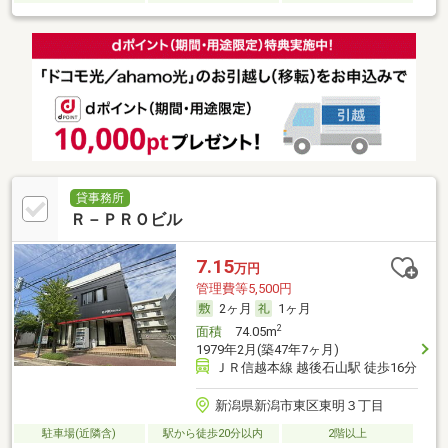
貸事務所
Ｒ－ＰＲＯビル
7.15
万円
管理費等5,500円
2ヶ月
1ヶ月
2
面積
74.05m
1979年2月(築47年7ヶ月)
ＪＲ信越本線 越後石山駅 徒歩16分
新潟県新潟市東区東明３丁目
駐車場(近隣含)
駅から徒歩20分以内
2階以上