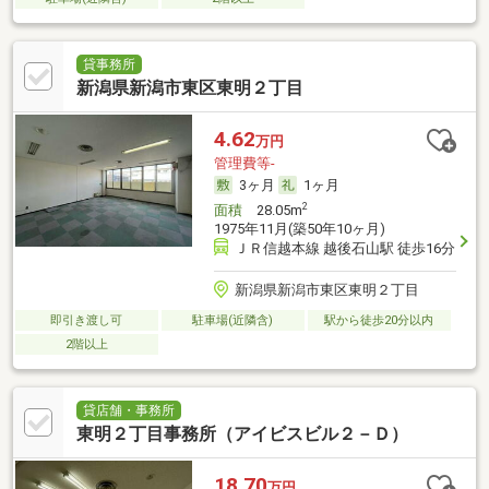
貸事務所
新潟県新潟市東区東明２丁目
4.62
万円
管理費等-
3ヶ月
1ヶ月
2
面積
28.05m
1975年11月(築50年10ヶ月)
ＪＲ信越本線 越後石山駅 徒歩16分
新潟県新潟市東区東明２丁目
即引き渡し可
駐車場(近隣含)
駅から徒歩20分以内
2階以上
貸店舗・事務所
東明２丁目事務所（アイビスビル２－Ｄ）
18.70
万円