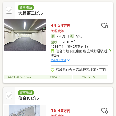
貸事務所
大野第二ビル
44.34
万円
管理費等-
270万円
なし
2
面積
170.81m
1984年4月(築42年5ヶ月)
仙台市地下鉄東西線 宮城野通駅 徒
歩2分
その他の交通
宮城県仙台市宮城野区榴岡４丁目
駅から徒歩5分以内
2階以上
エレベーター
貸事務所
仙台Ｋビル
15.40
万円