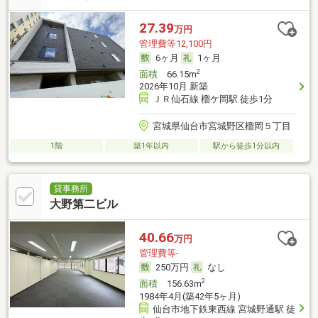
27.39
万円
管理費等12,100円
6ヶ月
1ヶ月
2
面積
66.15m
2026年10月 新築
ＪＲ仙石線 榴ケ岡駅 徒歩1分
宮城県仙台市宮城野区榴岡５丁目
1階
築1年以内
駅から徒歩1分以内
貸事務所
大野第二ビル
40.66
万円
管理費等-
250万円
なし
2
面積
156.63m
1984年4月(築42年5ヶ月)
仙台市地下鉄東西線 宮城野通駅 徒