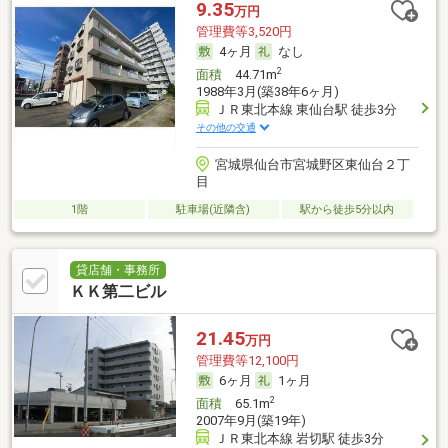
9.35
万円
管理費等3,520円
4ヶ月
なし
2
面積
44.71m
1988年3月(築38年6ヶ月)
ＪＲ東北本線 東仙台駅 徒歩3分
その他の交通
宮城県仙台市宮城野区東仙台２丁
目
1階
駐車場(近隣含)
駅から徒歩5分以内
貸店舗・事務所
ＫＫ第二ビル
21.45
万円
管理費等12,100円
6ヶ月
1ヶ月
2
面積
65.1m
2007年9月(築19年)
ＪＲ東北本線 岩切駅 徒歩3分