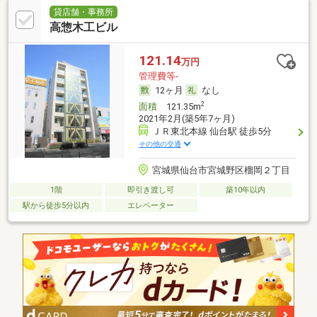
貸店舗・事務所
高惣木工ビル
121.14
万円
管理費等-
12ヶ月
なし
2
面積
121.35m
2021年2月(築5年7ヶ月)
ＪＲ東北本線 仙台駅 徒歩5分
その他の交通
宮城県仙台市宮城野区榴岡２丁目
1階
即引き渡し可
築10年以内
駅から徒歩5分以内
エレベーター