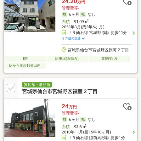
24.20
万円
管理費等-
6ヶ月
なし
2
面積
91.09m
2023年3月(築3年6ヶ月)
ＪＲ仙石線 宮城野原駅 徒歩11分
その他の交通
宮城県仙台市宮城野区原町２丁目
1階
駐車場(近隣含)
築5年以内
駅から徒歩15分以内
貸店舗・事務所
宮城県仙台市宮城野区福室２丁目
24
万円
管理費等-
6ヶ月
なし
2
面積
93.6m
2010年11月(築15年10ヶ月)
ＪＲ仙石線 陸前高砂駅 徒歩1分