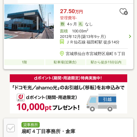
27.50
万円
管理費等-
4ヶ月
なし
2
面積
100.03m
2012年12月(築13年9ヶ月)
ＪＲ仙石線 福田町駅 徒歩14分
宮城県仙台市宮城野区扇町５丁目
1階
駐車場(近隣含)
駅から徒歩15分以内
貸事務所
扇町４丁目事務所・倉庫