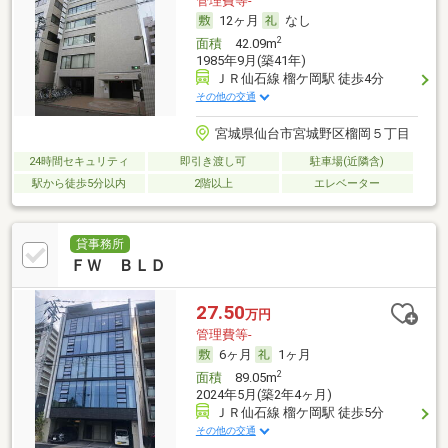
管理費等-
12ヶ月
なし
2
面積
42.09m
1985年9月(築41年)
ＪＲ仙石線 榴ケ岡駅 徒歩4分
その他の交通
宮城県仙台市宮城野区榴岡５丁目
24時間セキュリティ
即引き渡し可
駐車場(近隣含)
駅から徒歩5分以内
2階以上
エレベーター
貸事務所
ＦＷ ＢＬＤ
27.50
万円
管理費等-
6ヶ月
1ヶ月
2
面積
89.05m
2024年5月(築2年4ヶ月)
ＪＲ仙石線 榴ケ岡駅 徒歩5分
その他の交通