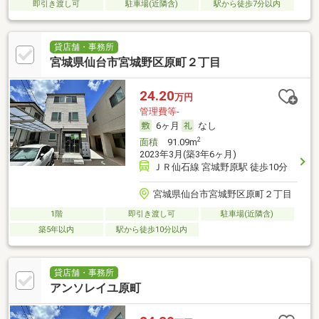
即引き渡し可
駐車場(近隣含)
駅から徒歩7分以内
貸店舗・事務所
宮城県仙台市宮城野区原町２丁目
24.20
万円
管理費等-
6ヶ月
なし
2
面積
91.09m
2023年3月(築3年6ヶ月)
ＪＲ仙石線 宮城野原駅 徒歩10分
宮城県仙台市宮城野区原町２丁目
1階
即引き渡し可
駐車場(近隣含)
築5年以内
駅から徒歩10分以内
貸店舗・事務所
アンソレイユ原町