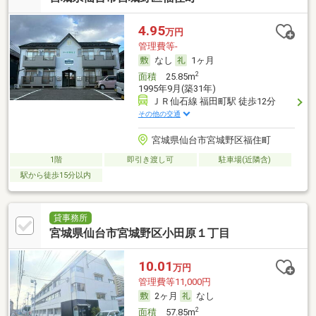
4.95
万円
管理費等-
なし
1ヶ月
2
面積
25.85m
1995年9月(築31年)
ＪＲ仙石線 福田町駅 徒歩12分
その他の交通
宮城県仙台市宮城野区福住町
1階
即引き渡し可
駐車場(近隣含)
駅から徒歩15分以内
貸事務所
宮城県仙台市宮城野区小田原１丁目
10.01
万円
管理費等11,000円
2ヶ月
なし
2
面積
57.85m