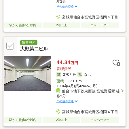
歩2分
その他の交通
宮城県仙台市宮城野区榴岡４丁目
駅から徒歩5分以内
2階以上
エレベーター
貸事務所
大野第二ビル
44.34
万円
管理費等-
270万円
なし
2
面積
170.81m
1984年4月(築42年5ヶ月)
仙台市地下鉄東西線 宮城野通駅 徒
歩2分
その他の交通
宮城県仙台市宮城野区榴岡４丁目
駅から徒歩5分以内
2階以上
エレベーター