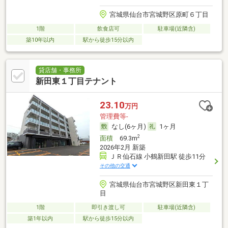
宮城県仙台市宮城野区原町６丁目
1階
飲食店可
駐車場(近隣含)
築10年以内
駅から徒歩15分以内
貸店舗・事務所
新田東１丁目テナント
23.10
万円
管理費等-
なし(6ヶ月)
1ヶ月
2
面積
69.3m
2026年2月 新築
ＪＲ仙石線 小鶴新田駅 徒歩11分
その他の交通
宮城県仙台市宮城野区新田東１丁
目
1階
即引き渡し可
駐車場(近隣含)
築1年以内
駅から徒歩15分以内