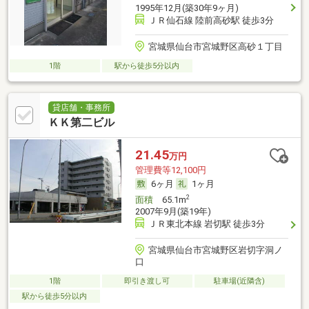
1995年12月(築30年9ヶ月)
ＪＲ仙石線 陸前高砂駅 徒歩3分
宮城県仙台市宮城野区高砂１丁目
1階
駅から徒歩5分以内
貸店舗・事務所
ＫＫ第二ビル
21.45
万円
管理費等12,100円
6ヶ月
1ヶ月
2
面積
65.1m
2007年9月(築19年)
ＪＲ東北本線 岩切駅 徒歩3分
宮城県仙台市宮城野区岩切字洞ノ
口
1階
即引き渡し可
駐車場(近隣含)
駅から徒歩5分以内