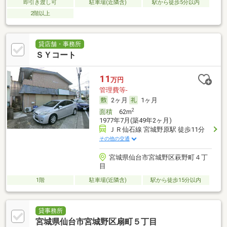
即引き渡し可
駐車場(近隣含)
駅から徒歩5分以内
2階以上
貸店舗・事務所
ＳＹコート
11
万円
管理費等-
2ヶ月
1ヶ月
2
面積
62m
1977年7月(築49年2ヶ月)
ＪＲ仙石線 宮城野原駅 徒歩11分
その他の交通
宮城県仙台市宮城野区萩野町４丁
目
1階
駐車場(近隣含)
駅から徒歩15分以内
貸事務所
宮城県仙台市宮城野区扇町５丁目