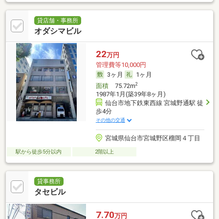
貸店舗・事務所
オダシマビル
22
万円
管理費等10,000円
3ヶ月
1ヶ月
2
面積
75.72m
1987年1月(築39年8ヶ月)
仙台市地下鉄東西線 宮城野通駅 徒
歩4分
その他の交通
宮城県仙台市宮城野区榴岡４丁目
駅から徒歩5分以内
2階以上
貸事務所
タセビル
7.70
万円