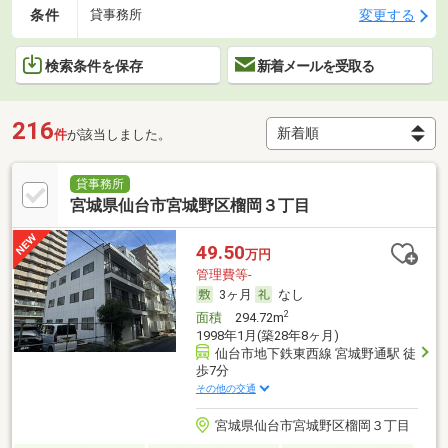
条件
変更する
貸事務所
検索条件を保存
新着メールを受取る
216
件
が該当しました。
貸事務所
宮城県仙台市宮城野区榴岡３丁目
49.50
万円
管理費等-
3ヶ月
なし
2
面積
294.72m
1998年1月(築28年8ヶ月)
仙台市地下鉄東西線 宮城野通駅 徒
歩7分
その他の交通
宮城県仙台市宮城野区榴岡３丁目