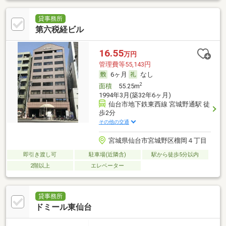
貸事務所
第六税経ビル
16.55
万円
管理費等55,143円
6ヶ月
なし
2
面積
55.25m
1994年3月(築32年6ヶ月)
仙台市地下鉄東西線 宮城野通駅 徒
歩2分
その他の交通
宮城県仙台市宮城野区榴岡４丁目
即引き渡し可
駐車場(近隣含)
駅から徒歩5分以内
2階以上
エレベーター
貸事務所
ドミール東仙台