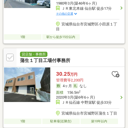
1980年3月(築46年6ヶ月)
ＪＲ東北本線 仙台駅 徒歩17分
その他の交通
宮城県仙台市宮城野区小田原１丁
目
1階
駅から徒歩15分以内
貸店舗・事務所
蒲生１丁目工場付事務所
30.25
万円
管理費等2,200円
4ヶ月
なし
2
面積
156.5m
2020年3月(築6年6ヶ月)
ＪＲ仙石線 中野栄駅 徒歩33分
宮城県仙台市宮城野区蒲生１丁目
1階
駐車場(近隣含)
築10年以内