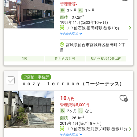
管理費等-
3ヶ月
1ヶ月
2
面積
37.2m
1992年11月(築33年10ヶ月)
ＪＲ仙石線 福田町駅 徒歩10分
その他の交通
宮城県仙台市宮城野区福田町２丁
目
1階
即引き渡し可
駅から徒歩10分以内
貸店舗・事務所
ｃｏｚｙ ｔｅｒｒａｃｅ（コージーテラス）
10
万円
管理費等5,000円
2ヶ月
なし
2
面積
26.1m
2019年1月(築7年8ヶ月)
ＪＲ仙石線 陸前原ノ町駅 徒歩11分
その他の交通