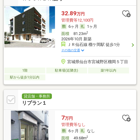
32.89
万円
管理費等12,100円
6ヶ月
1ヶ月
2
面積
81.23m
2026年10月 新築
ＪＲ仙石線 榴ケ岡駅 徒歩1分
その他の交通
宮城県仙台市宮城野区榴岡５丁目
1階
駐車場(近隣含)
築1年以内
駅から徒歩1分以内
貸店舗・事務所
リプラン１
7
万円
管理費等なし
6ヶ月
なし
2
面積
49.68m