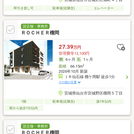
即引き渡し可
駐車場(近隣含)
エレベーター
貸店舗・事務所
ＲＯＣＨＥＲ榴岡
27.39
万円
管理費等12,100円
6ヶ月
1ヶ月
2
面積
66.15m
2026年10月 新築
ＪＲ仙石線 榴ケ岡駅 徒歩1分
その他の交通
宮城県仙台市宮城野区榴岡５丁目
1階
駐車場(近隣含)
築1年以内
駅から徒歩1分以内
貸店舗・事務所
ＲＯＣＨＥＲ榴岡