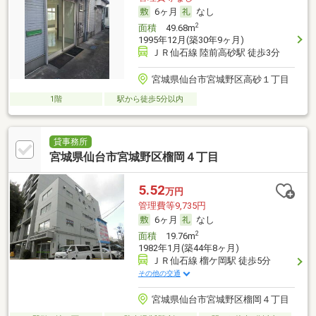
6ヶ月
なし
2
面積
49.68m
1995年12月(築30年9ヶ月)
ＪＲ仙石線 陸前高砂駅 徒歩3分
宮城県仙台市宮城野区高砂１丁目
1階
駅から徒歩5分以内
貸事務所
宮城県仙台市宮城野区榴岡４丁目
5.52
万円
管理費等9,735円
6ヶ月
なし
2
面積
19.76m
1982年1月(築44年8ヶ月)
ＪＲ仙石線 榴ケ岡駅 徒歩5分
その他の交通
宮城県仙台市宮城野区榴岡４丁目