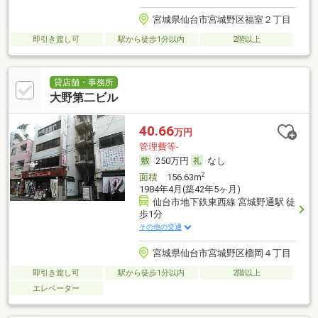
宮城県仙台市宮城野区福室２丁目
即引き渡し可
駅から徒歩1分以内
2階以上
貸店舗・事務所
大野第二ビル
40.66
万円
管理費等-
250万円
なし
2
面積
156.63m
1984年4月(築42年5ヶ月)
仙台市地下鉄東西線 宮城野通駅 徒
歩1分
その他の交通
宮城県仙台市宮城野区榴岡４丁目
即引き渡し可
駅から徒歩1分以内
2階以上
エレベーター