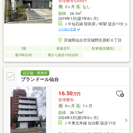
管理費等5,000円
2ヶ月
なし
2
面積
26.1m
2019年1月(築7年8ヶ月)
ＪＲ仙石線 陸前原ノ町駅 徒歩11分
その他の交通
宮城県仙台市宮城野区原町６丁目
1階
飲食店可
駐車場(近隣含)
築10年以内
駅から徒歩15分以内
貸店舗・事務所
プランドール仙台
16.50
万円
管理費等-
6ヶ月
1ヶ月
2
面積
36.17m
2024年3月(築2年6ヶ月)
ＪＲ東北本線 仙台駅 徒歩11分