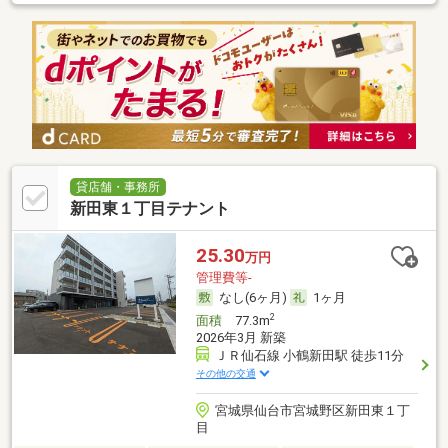
貸店舗・事務所
新田東１丁目テナント
25.30
万円
管理費等-
なし(6ヶ月)
1ヶ月
2
面積
77.3m
2026年3月 新築
ＪＲ仙石線 小鶴新田駅 徒歩11分
その他の交通
宮城県仙台市宮城野区新田東１丁
目