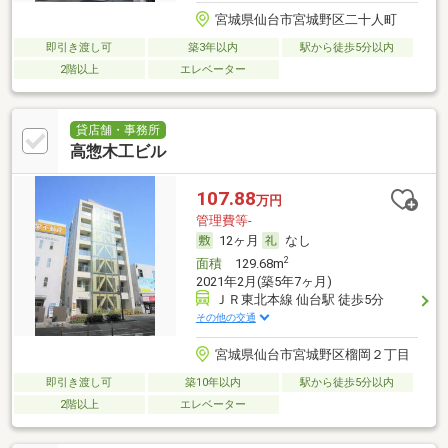
宮城県仙台市宮城野区二十人町
即引き渡し可
築3年以内
駅から徒歩5分以内
2階以上
エレベーター
貸店舗・事務所
高惣木工ビル
107.88
万円
管理費等-
12ヶ月
なし
2
面積
129.68m
2021年2月(築5年7ヶ月)
ＪＲ東北本線 仙台駅 徒歩5分
その他の交通
宮城県仙台市宮城野区榴岡２丁目
即引き渡し可
築10年以内
駅から徒歩5分以内
2階以上
エレベーター