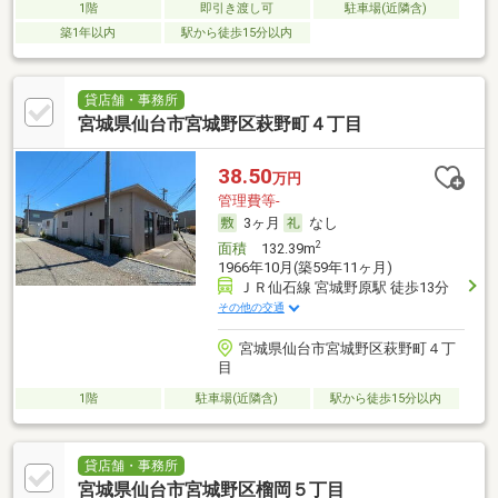
1階
即引き渡し可
駐車場(近隣含)
築1年以内
駅から徒歩15分以内
貸店舗・事務所
宮城県仙台市宮城野区萩野町４丁目
38.50
万円
管理費等-
3ヶ月
なし
2
面積
132.39m
1966年10月(築59年11ヶ月)
ＪＲ仙石線 宮城野原駅 徒歩13分
その他の交通
宮城県仙台市宮城野区萩野町４丁
目
1階
駐車場(近隣含)
駅から徒歩15分以内
貸店舗・事務所
宮城県仙台市宮城野区榴岡５丁目