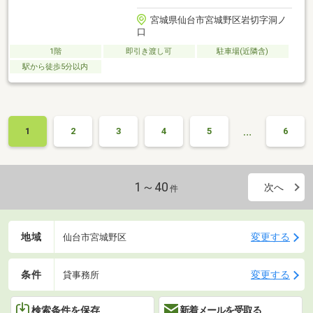
宮城県仙台市宮城野区岩切字洞ノ
口
1階
即引き渡し可
駐車場(近隣含)
駅から徒歩5分以内
…
1
2
3
4
5
6
1～40
次へ
件
地域
変更する
仙台市宮城野区
条件
変更する
貸事務所
検索条件を保存
新着メールを受取る