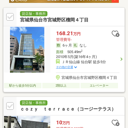
貸店舗・事務所
宮城県仙台市宮城野区榴岡４丁目
168.21
万円
管理費等-
6ヶ月
なし
2
面積
505.49m
2010年5月(築16年4ヶ月)
ＪＲ仙山線 仙台駅 徒歩5分
その他の交通
宮城県仙台市宮城野区榴岡４丁目
駅から徒歩5分以内
2階以上
エレベーター
貸店舗・事務所
ｃｏｚｙ ｔｅｒｒａｃｅ（コージーテラス）
10
万円