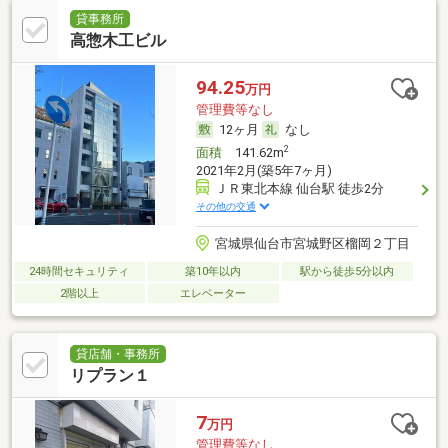
貸事務所
高惣木工ビル
94.25
万円
管理費等なし
12ヶ月
なし
2
面積
141.62m
2021年2月(築5年7ヶ月)
ＪＲ東北本線 仙台駅 徒歩2分
その他の交通
宮城県仙台市宮城野区榴岡２丁目
24時間セキュリティ
築10年以内
駅から徒歩5分以内
2階以上
エレベーター
貸店舗・事務所
リプラン１
7
万円
管理費等なし