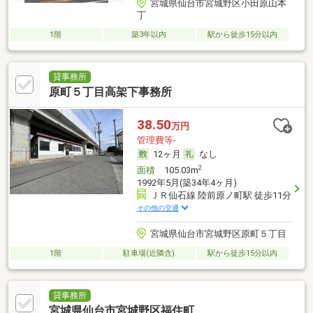
宮城県仙台市宮城野区小田原山本
丁
1階
築3年以内
駅から徒歩15分以内
貸事務所
原町５丁目高架下事務所
38.50
万円
管理費等-
12ヶ月
なし
2
面積
105.03m
1992年5月(築34年4ヶ月)
ＪＲ仙石線 陸前原ノ町駅 徒歩11分
その他の交通
宮城県仙台市宮城野区原町５丁目
1階
駐車場(近隣含)
駅から徒歩15分以内
貸事務所
宮城県仙台市宮城野区福住町