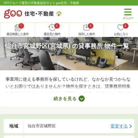
NTTグループ運営の不動産総合サイト goo住宅・不動産
1
0
0
0
最近検索した条件
最近見た物件
保存した条件
お気に入り
仙台市宮城野区(宮城県) の貸事務所 物件一覧
事業用に使える事務所を探しているけれど、なかなか見つからな
いとお困りではありませんか？物件を探すときは、貸事務所特集
を参考にすることがおすすめ。間取りや設備、家賃などが異なる
続きを見る
さまざまな物件をまとめて見られるので、希望にあう事務所が見
つかりやすくなります。求める条件を満たす物件に出会うために
も、複数の事務所を比較してみましょう。
地域
変更する
仙台市宮城野区