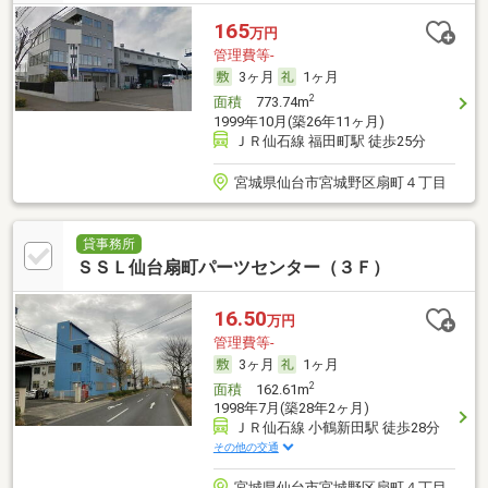
165
万円
管理費等-
3ヶ月
1ヶ月
2
面積
773.74m
1999年10月(築26年11ヶ月)
ＪＲ仙石線 福田町駅 徒歩25分
宮城県仙台市宮城野区扇町４丁目
貸事務所
ＳＳＬ仙台扇町パーツセンター（３Ｆ）
16.50
万円
管理費等-
3ヶ月
1ヶ月
2
面積
162.61m
1998年7月(築28年2ヶ月)
ＪＲ仙石線 小鶴新田駅 徒歩28分
その他の交通
宮城県仙台市宮城野区扇町４丁目