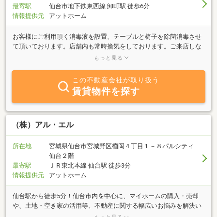
最寄駅
仙台市地下鉄東西線 卸町駅 徒歩6分
情報提供元
アットホーム
お客様にご利用頂く消毒液を設置、テーブルと椅子を除菌消毒させ
て頂いております。店舗内も常時換気をしております。ご来店しな
いで、オンライン接客、オンライン見学、契約、鍵引渡しも可能で
もっと見る
ございます。地下鉄東西線「卸町駅」から徒歩6分！駐車場もござ
います。お客様に満足のいくお部屋探しをして頂けるようスタッフ
この不動産会社が取り扱う
一同頑張ります！お気軽にご来店・お問い合わせ下さい。お待ち致
賃貸物件を探す
しております。
（株）アル・エル
所在地
宮城県仙台市宮城野区榴岡４丁目１－８パルシティ
仙台２階
最寄駅
ＪＲ東北本線 仙台駅 徒歩3分
情報提供元
アットホーム
仙台駅から徒歩5分！仙台市内を中心に、マイホームの購入・売却
や、土地・空き家の活用等、不動産に関する幅広いお悩みを解決い
たします！売却の際には買取り保証も可能です。相続不動産でお困