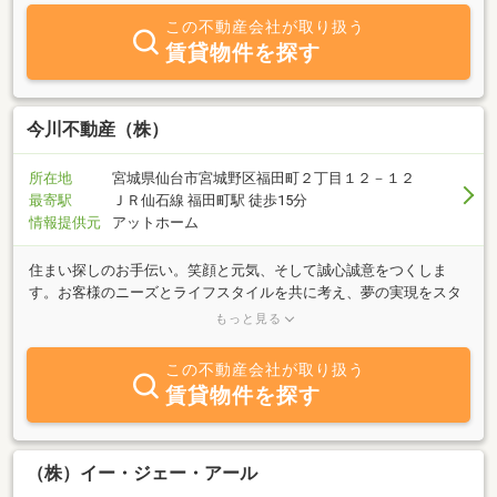
せ下さい！
この不動産会社が取り扱う
賃貸物件を探す
今川不動産（株）
所在地
宮城県仙台市宮城野区福田町２丁目１２－１２
最寄駅
ＪＲ仙石線 福田町駅 徒歩15分
情報提供元
アットホーム
住まい探しのお手伝い。笑顔と元気、そして誠心誠意をつくしま
す。お客様のニーズとライフスタイルを共に考え、夢の実現をスタ
ート！宮城野区内の不動産の売買、賃貸、管理の事なら当社へお任
もっと見る
せください。
この不動産会社が取り扱う
賃貸物件を探す
（株）イー・ジェー・アール