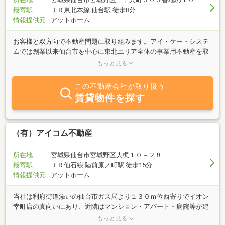
最寄駅
ＪＲ東北本線 仙台駅 徒歩8分
情報提供元
アットホーム
お客様と双方向で不動産問題に取り組みます。アイ・ケー・システ
ムでは創業以来仙台市を中心に東北エリア全体の事業用不動産を取
り扱ってきました。賃貸マンションの管理も行なっております。お
もっと見る
客様と当社の双方の（Interactive）知見・ノウハウを基に
（Knowledge-based）、不動産を通じたより良い社会の構築に貢献
この不動産会社が取り扱う
したいと思っております。
賃貸物件を探す
（有）アイコム不動産
所在地
宮城県仙台市宮城野区大梶１０－２８
最寄駅
ＪＲ仙石線 陸前原ノ町駅 徒歩15分
情報提供元
アットホーム
当社は利府街道添いの仙台市ガス局より１３０ｍ位西寄りでイオン
幸町店の真向いにあり、近隣はマンション・アパート・病院等が建
ち並ぶ平坦な土地柄です。アパート・マンション・貸家の賃貸や管
もっと見る