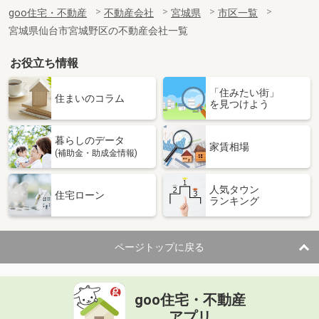
goo住宅・不動産
不動産会社
宮城県
市区一覧
宮城県仙台市宮城野区の不動産会社一覧
お役立ち情報
「住みたい街」
住まいのコラム
を見つけよう
暮らしのデータ
家賃相場
(補助金・助成金情報)
人気タウン
住宅ローン
ランキング
ページトップに戻る
goo住宅・不動産
アプリ