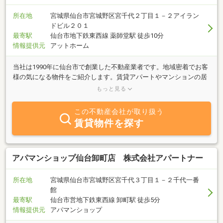
所在地
宮城県仙台市宮城野区宮千代２丁目１－２アイラン
ドビル２０１
最寄駅
仙台市地下鉄東西線 薬師堂駅 徒歩10分
情報提供元
アットホーム
当社は1990年に仙台市で創業した不動産業者です。地域密着でお客
様の気になる物件をご紹介します。賃貸アパートやマンションの居
住用物件のほか、貸事務所・店舗などのご紹介も可能です。安心、
もっと見る
安全の物件探しをサポートいたします。お気軽にお問い合わせくだ
さい。～お車でご来社される方へ～仙台駅方面から新寺通りを東へ
この不動産会社が取り扱う
宮千代1丁目交差点角のビッグボーイさん向いです。建物裏に駐車
賃貸物件を探す
場があります。
アパマンショップ仙台卸町店 株式会社アパートナー
所在地
宮城県仙台市宮城野区宮千代３丁目１－２千代一番
館
最寄駅
仙台市営地下鉄東西線 卸町駅 徒歩5分
情報提供元
アパマンショップ