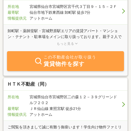
所在地
宮城県仙台市宮城野区宮千代３丁目９－１５－２Ｆ
最寄駅
仙台市地下鉄東西線 卸町駅 徒歩7分
情報提供元
アットホーム
卸町駅・薬師堂駅・宮城野原駅エリアの賃貸アパート・マンショ
ン・テナント・駐車場をメインに取り扱っております。親子２人で
長年営んでいる地元の小さな不動産屋ですので、何かと小回りが利
もっと見る
きます。どうぞお気軽にお問い合わせください。
この不動産会社が取り扱う
賃貸物件を探す
ＨＴＫ不動産（同）
所在地
宮城県仙台市宮城野区二の森１２－３９グリーンド
ルフ２０２
最寄駅
ＪＲ仙山線 東照宮駅 徒歩21分
情報提供元
アットホーム
ご閲覧を頂きまして誠に有難う御座います！学生向け物件ファミリ