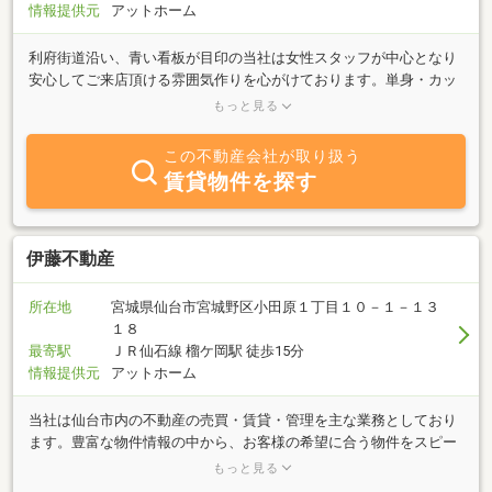
情報提供元
アットホーム
利府街道沿い、青い看板が目印の当社は女性スタッフが中心となり
安心してご来店頂ける雰囲気作りを心がけております。単身・カッ
プル・ファミリーさん…皆様の「満足」が私たちの活力となり、こ
もっと見る
れからもオーナー・入居者ともに「任せてよかった」と思えるオン
リーワンを目指します！宮城野区・岩切・利府方面の物件多彩。土
この不動産会社が取り扱う
日・祝日も営業中！ぜひお気軽にお立ち寄り下さい。
賃貸物件を探す
伊藤不動産
所在地
宮城県仙台市宮城野区小田原１丁目１０－１－１３
１８
最寄駅
ＪＲ仙石線 榴ケ岡駅 徒歩15分
情報提供元
アットホーム
当社は仙台市内の不動産の売買・賃貸・管理を主な業務としており
ます。豊富な物件情報の中から、お客様の希望に合う物件をスピー
ディな対応でご紹介しております。幅広いニーズにお応えできるよ
もっと見る
う心掛けておりますので住まいの事なら何でもお気軽にお問い合わ