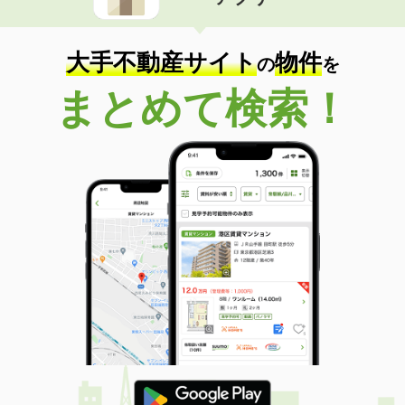
大手不動産サイト
物件
の
を
まとめて検索！