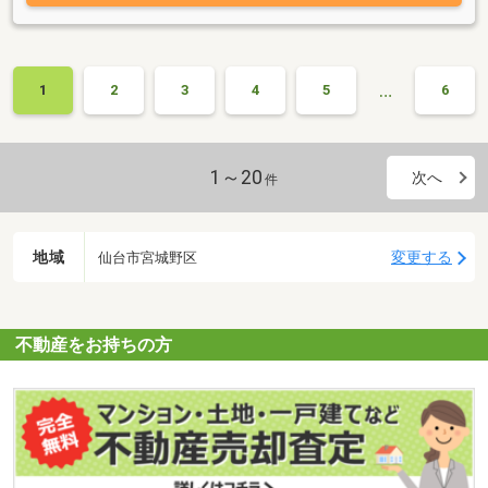
…
1
2
3
4
5
6
1～20
次へ
件
地域
変更する
仙台市宮城野区
不動産をお持ちの方