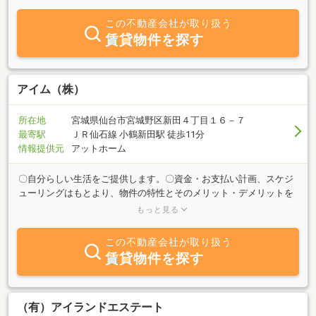
理と売買はマンション・戸建・土地の仲介と不動産に関することは
東北弁でも仙台弁でも結構です。銀行ローン融資の御手伝い、相
この不動産会社が取り扱う
談、何でも御気軽に御相談下さい。まごごろをモットーの(有)アイ
賃貸物件を探す
コム不動産が地元弁で親切に対応します。
アイム（株）
所在地
宮城県仙台市宮城野区新田４丁目１６－７
最寄駅
ＪＲ仙石線 小鶴新田駅 徒歩11分
情報提供元
アットホーム
〇自分らしい生活をご提供します。〇資金・お支払い計画、スケジ
ューリングはもとより、物件の特性とそのメリット・デメリットを
交え丁寧にご説明させて頂きます。○お取引後もトータルに的にア
もっと見る
フターフォロー致します。生産・施工・メンテナンスを行っている
グループ会社全体で皆様をバックアップ致します。〇物件の買取も
この不動産会社が取り扱う
行っておりますのでご住み替え検討の方も相談下さい。また、空き
賃貸物件を探す
地、空き家等今後の利用計画がお決まりでない物件がございました
らご相談下さい。〇住まいに関しお客様へ総合的なご提案、また、
ご相談いただける会社を目指し頑張ります。
（有）アイランドエステート