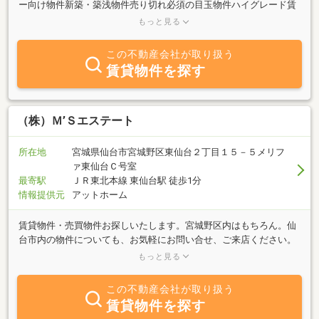
ー向け物件新築・築浅物件売り切れ必須の目玉物件ハイグレード賃
貸物件ｅｔｃ．．．豊富な知識と物件で皆様からのお問合せをお待
もっと見る
ちしております!
この不動産会社が取り扱う
賃貸物件を探す
（株）Ｍ’Ｓエステート
所在地
宮城県仙台市宮城野区東仙台２丁目１５－５メリフ
ァ東仙台Ｃ号室
最寄駅
ＪＲ東北本線 東仙台駅 徒歩1分
情報提供元
アットホーム
賃貸物件・売買物件お探しいたします。宮城野区内はもちろん。仙
台市内の物件についても、お気軽にお問い合せ、ご来店ください。
入居者募集中のオーナー様も是非当社にてお客様を紹介いたしま
もっと見る
す。
この不動産会社が取り扱う
賃貸物件を探す