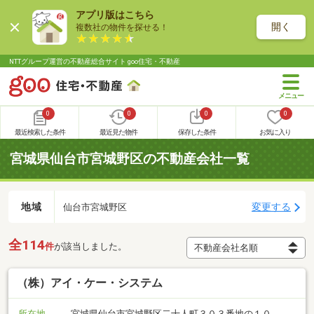
アプリ版はこちら
開く
複数社の物件を探せる！
NTTグループ運営の不動産総合サイト goo住宅・不動産
0
0
0
0
最近検索した条件
最近見た物件
保存した条件
お気に入り
宮城県仙台市宮城野区の不動産会社一覧
地域
変更する
仙台市宮城野区
全114
件
が該当しました。
（株）アイ・ケー・システム
所在地
宮城県仙台市宮城野区二十人町３０３番地の１０