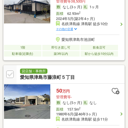
管理費等38,500円
なし(3ヶ月)
1ヶ月
2
面積
62.93m
2024年5月(築2年4ヶ月)
名鉄津島線 津島駅 徒歩10分
その他の交通
愛知県津島市池須町
1階
即引き渡し可
飲食店可
駐車場(近隣含)
築3年以内
駅から徒歩10分以内
貸店舗・事務所
愛知県津島市藤浪町５丁目
50
万円
管理費等-
なし(5ヶ月)
なし
2
面積
157.5m
1980年6月(築46年3ヶ月)
名鉄津島線 津島駅 徒歩11分