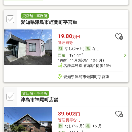
貸店舗・事務所
愛知県津島市蛭間町字宮重
19.80
万円
管理費等-
なし(5ヶ月)
なし
2
面積
194.4m
1989年11月(築36年10ヶ月)
名鉄津島線 青塚駅 徒歩25分
愛知県津島市蛭間町字宮重
貸店舗・事務所
津島市神尾町店舗
39.60
万円
管理費等なし
なし(5ヶ月)
1ヶ月
2