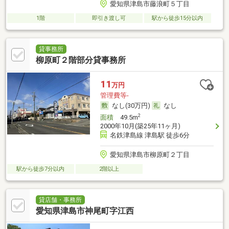
愛知県津島市藤浪町５丁目
1階
即引き渡し可
駅から徒歩15分以内
貸事務所
柳原町２階部分貸事務所
11
万円
管理費等-
なし(30万円)
なし
2
面積
49.5m
2000年10月(築25年11ヶ月)
名鉄津島線 津島駅 徒歩6分
愛知県津島市柳原町２丁目
駅から徒歩7分以内
2階以上
貸店舗・事務所
愛知県津島市神尾町字江西