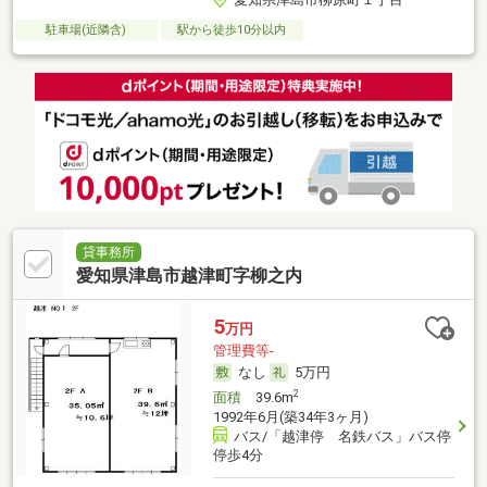
駐車場(近隣含)
駅から徒歩10分以内
貸事務所
愛知県津島市越津町字柳之内
5
万円
管理費等-
なし
5万円
2
面積
39.6m
1992年6月(築34年3ヶ月)
バス/「越津停 名鉄バス」バス停
停歩4分