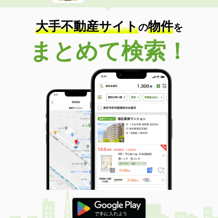
大手不動産サイト
物件
の
を
まとめて検索！