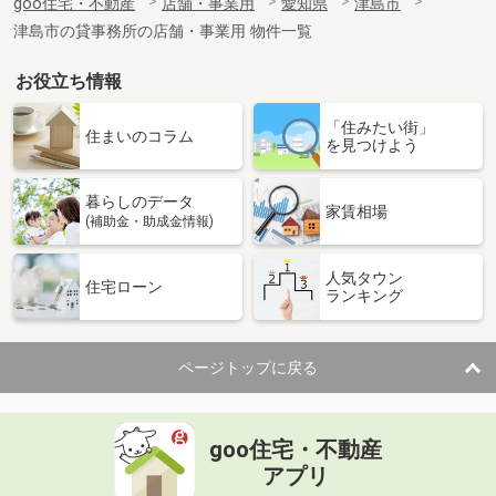
goo住宅・不動産
店舗・事業用
愛知県
津島市
津島市の貸事務所の店舗・事業用 物件一覧
お役立ち情報
「住みたい街」
住まいのコラム
を見つけよう
暮らしのデータ
家賃相場
(補助金・助成金情報)
人気タウン
住宅ローン
ランキング
ページトップに戻る
goo住宅・不動産
アプリ