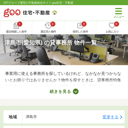
NTTグループ運営の不動産総合サイト goo住宅・不動産
1
0
0
0
最近検索した条件
最近見た物件
保存した条件
お気に入り
津島市(愛知県) の貸事務所 物件一覧
事業用に使える事務所を探しているけれど、なかなか見つからな
いとお困りではありませんか？物件を探すときは、貸事務所特集
を参考にすることがおすすめ。間取りや設備、家賃などが異なる
続きを見る
さまざまな物件をまとめて見られるので、希望にあう事務所が見
つかりやすくなります。求める条件を満たす物件に出会うために
も、複数の事務所を比較してみましょう。
地域
変更する
津島市