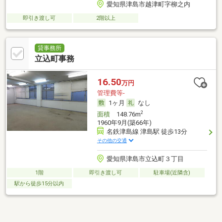
愛知県津島市越津町字柳之内
即引き渡し可
2階以上
貸事務所
立込町事務
16.50
万円
管理費等-
1ヶ月
なし
2
面積
148.76m
1960年9月(築66年)
名鉄津島線 津島駅 徒歩13分
その他の交通
愛知県津島市立込町３丁目
1階
即引き渡し可
駐車場(近隣含)
駅から徒歩15分以内