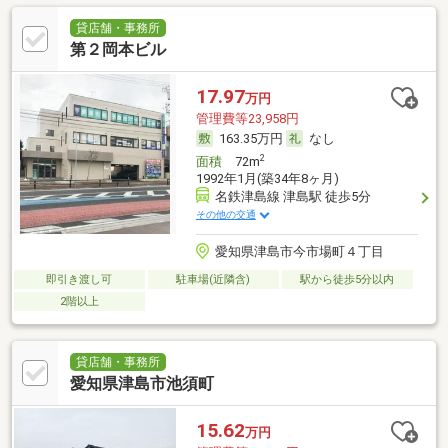
貸店舗・事務所
第２岡本ビル
17.97
万円
管理費等23,958円
163.35万円
なし
2
面積
72m
1992年1月(築34年8ヶ月)
名鉄津島線 津島駅 徒歩5分
その他の交通
愛知県津島市今市場町４丁目
即引き渡し可
駐車場(近隣含)
駅から徒歩5分以内
2階以上
貸店舗・事務所
愛知県津島市池須町
15.62
万円