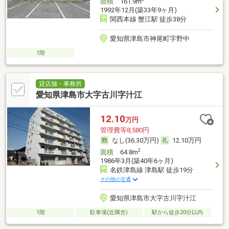
面積
161.9m
1992年12月(築33年9ヶ月)
関西本線 蟹江駅 徒歩38分
愛知県津島市神尾町字野中
1階
貸店舗・事務所
愛知県津島市大字古川字汁江
12.10
万円
管理費等8,580円
なし(36.30万円)
12.10万円
2
面積
64.8m
1986年3月(築40年6ヶ月)
名鉄津島線 津島駅 徒歩19分
その他の交通
愛知県津島市大字古川字汁江
1階
駐車場(近隣含)
駅から徒歩20分以内