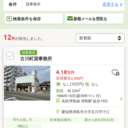
条件
変更する
貸事務所
検索条件を保存
新着メールを受取る
12
件
が該当しました。
貸事務所
古川町貸事務所
4.18
万円
管理費等2,000円
なし(10万円)
なし
2
面積
42.22m
1966年10月(築59年11ヶ月)
名鉄津島線 津島駅 徒歩19分
愛知県津島市大字古川字汁江
即引き渡し可
駐車場(近隣含)
駅から徒歩20分以内
2階以上