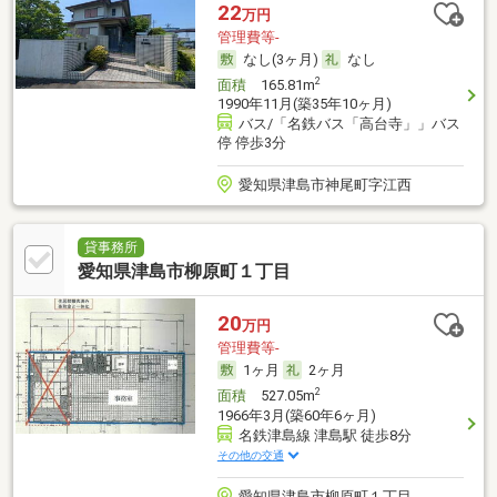
22
万円
管理費等-
なし(3ヶ月)
なし
2
面積
165.81m
1990年11月(築35年10ヶ月)
バス/「名鉄バス「高台寺」」バス
停 停歩3分
愛知県津島市神尾町字江西
貸事務所
愛知県津島市柳原町１丁目
20
万円
管理費等-
1ヶ月
2ヶ月
2
面積
527.05m
1966年3月(築60年6ヶ月)
名鉄津島線 津島駅 徒歩8分
その他の交通
愛知県津島市柳原町１丁目