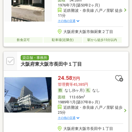
面積
54.53m
1976年7月(築50年2ヶ月)
近鉄難波・奈良線 八戸ノ里駅 徒歩
11分
その他の交通
大阪府東大阪市御厨東２丁目
飲食店可
駐車場(近隣含)
駅から徒歩15分以内
貸店舗・事務所
大阪府東大阪市長田中１丁目
24.58
万円
管理費等45,385円
なし(6ヶ月)
なし
2
面積
113.65m
1989年1月(築37年8ヶ月)
近鉄難波・奈良線 八戸ノ里駅 徒歩
25分
その他の交通
大阪府東大阪市長田中１丁目