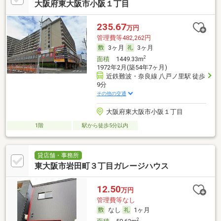
大阪府東大阪市小阪１丁目
235.67
万円
管理費等482,262円
3ヶ月
3ヶ月
2
面積
1449.33m
1972年2月(築54年7ヶ月)
近鉄難波・奈良線 八戸ノ里駅 徒歩
9分
その他の交通
大阪府東大阪市小阪１丁目
1階
駅から徒歩5分以内
貸店舗・事務所
東大阪市岩田町３丁目ガレージハウス
12.50
万円
管理費等なし
なし
1ヶ月
2