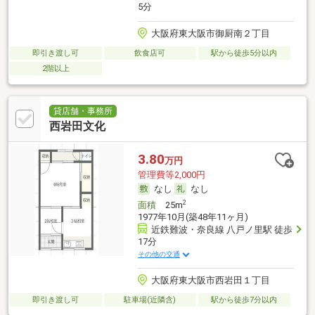
5分
大阪府東大阪市御厨南２丁目
即引き渡し可
飲食店可
駅から徒歩5分以内
2階以上
貸店舗・事務所
西岩田文化
3.80
万円
管理費等2,000円
なし
なし
2
面積
25m
1977年10月(築48年11ヶ月)
近鉄難波・奈良線 八戸ノ里駅 徒歩
17分
その他の交通
大阪府東大阪市西岩田１丁目
即引き渡し可
駐車場(近隣含)
駅から徒歩7分以内