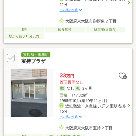
11分
その他の交通
大阪府東大阪市御厨東２丁目
1階
飲食店可
駐車場(近隣含)
駅から徒歩15分以内
貸店舗・事務所
宝持プラザ
33
万円
管理費等なし
なし
2ヶ月
2
面積
147.32m
1985年10月(築40年11ヶ月)
近鉄難波・奈良線 八戸ノ里駅 徒歩
16分
その他の交通
大阪府東大阪市宝持２丁目