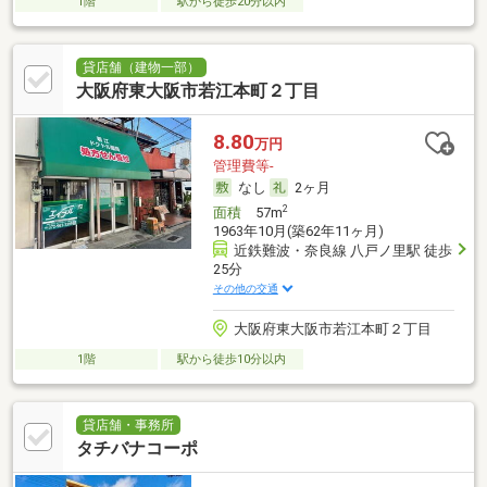
1階
駅から徒歩20分以内
貸店舗（建物一部）
大阪府東大阪市若江本町２丁目
8.80
万円
管理費等-
なし
2ヶ月
2
面積
57m
1963年10月(築62年11ヶ月)
近鉄難波・奈良線 八戸ノ里駅 徒歩
25分
その他の交通
大阪府東大阪市若江本町２丁目
1階
駅から徒歩10分以内
貸店舗・事務所
タチバナコーポ