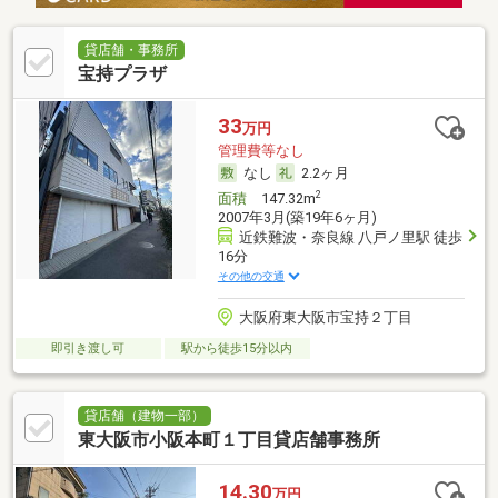
貸店舗・事務所
宝持プラザ
33
万円
管理費等なし
なし
2.2ヶ月
2
面積
147.32m
2007年3月(築19年6ヶ月)
近鉄難波・奈良線 八戸ノ里駅 徒歩
16分
その他の交通
大阪府東大阪市宝持２丁目
即引き渡し可
駅から徒歩15分以内
貸店舗（建物一部）
東大阪市小阪本町１丁目貸店舗事務所
14.30
万円