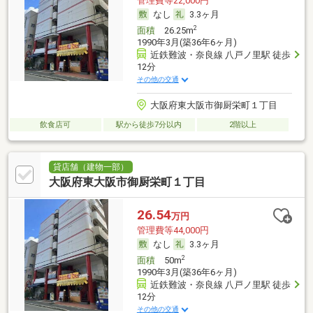
管理費等22,000円
なし
3.3ヶ月
2
面積
26.25m
1990年3月(築36年6ヶ月)
近鉄難波・奈良線 八戸ノ里駅 徒歩
12分
その他の交通
大阪府東大阪市御厨栄町１丁目
飲食店可
駅から徒歩7分以内
2階以上
貸店舗（建物一部）
大阪府東大阪市御厨栄町１丁目
26.54
万円
管理費等44,000円
なし
3.3ヶ月
2
面積
50m
1990年3月(築36年6ヶ月)
近鉄難波・奈良線 八戸ノ里駅 徒歩
12分
その他の交通