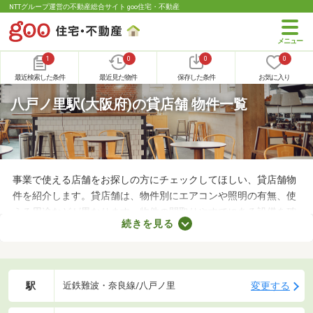
NTTグループ運営の不動産総合サイト goo住宅・不動産
1
0
0
0
最近検索した条件
最近見た物件
保存した条件
お気に入り
八戸ノ里駅(大阪府)の貸店舗 物件一覧
事業で使える店舗をお探しの方にチェックしてほしい、貸店舗物
件を紹介します。貸店舗は、物件別にエアコンや照明の有無、使
える用途などが異なります。物件の間取りやすでにある設備を確
続きを見る
認したうえで、内見を申し込むことがおすすめです。店舗の家賃
は間取りや立地によって異なるので、物件別の特徴を見ておきま
しょう。
駅
変更する
近鉄難波・奈良線/八戸ノ里