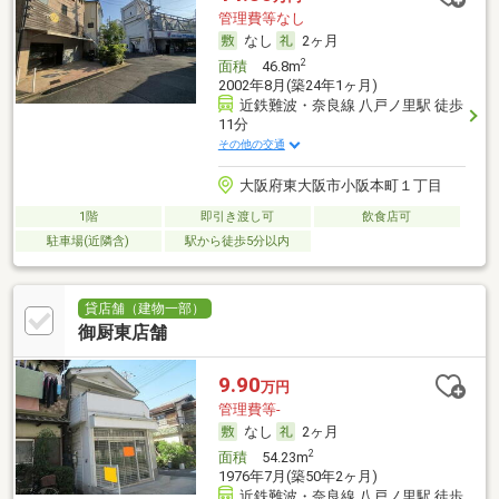
管理費等なし
なし
2ヶ月
2
面積
46.8m
2002年8月(築24年1ヶ月)
近鉄難波・奈良線 八戸ノ里駅 徒歩
11分
その他の交通
大阪府東大阪市小阪本町１丁目
1階
即引き渡し可
飲食店可
駐車場(近隣含)
駅から徒歩5分以内
貸店舗（建物一部）
御厨東店舗
9.90
万円
管理費等-
なし
2ヶ月
2
面積
54.23m
1976年7月(築50年2ヶ月)
近鉄難波・奈良線 八戸ノ里駅 徒歩