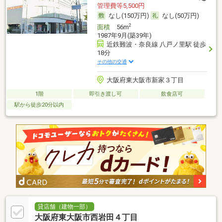
管理費等5,500円
なし(150万円)
なし(50万円)
2
面積
56m
1987年9月(築39年)
近鉄難波・奈良線 八戸ノ里駅 徒歩
18分
その他の交通
大阪府東大阪市新家３丁目
1階
即引き渡し可
飲食店可
駅から徒歩20分以内
貸店舗（建物一部）
大阪府東大阪市西岩田４丁目