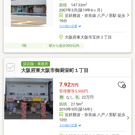
2
面積
147.32m
2007年3月(築19年6ヶ月)
近鉄難波・奈良線 八戸ノ里駅 徒歩
16分
その他の交通
大阪府東大阪市宝持２丁目
1階
駅から徒歩20分以内
貸店舗・事務所
大阪府東大阪市御厨栄町１丁目
7.92
万円
管理費等5,500円
なし
22万円
2
面積
27.5m
2010年9月(築16年)
近鉄難波・奈良線 八戸ノ里駅 徒歩
10分
その他の交通