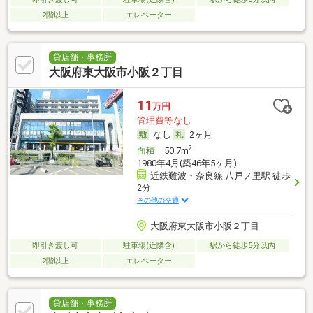
2階以上
エレベーター
貸店舗・事務所
大阪府東大阪市小阪２丁目
11
万円
管理費等なし
なし
2ヶ月
2
面積
50.7m
1980年4月(築46年5ヶ月)
近鉄難波・奈良線 八戸ノ里駅 徒歩
2分
その他の交通
大阪府東大阪市小阪２丁目
即引き渡し可
駐車場(近隣含)
駅から徒歩5分以内
2階以上
エレベーター
貸店舗・事務所