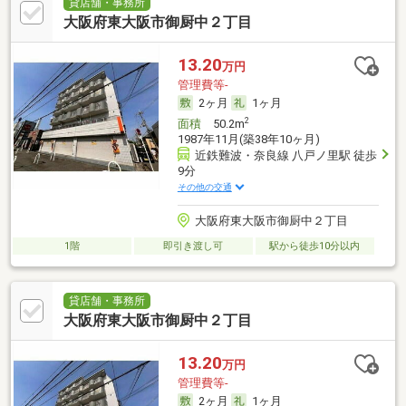
貸店舗・事務所
大阪府東大阪市御厨中２丁目
13.20
万円
管理費等-
2ヶ月
1ヶ月
2
面積
50.2m
1987年11月(築38年10ヶ月)
近鉄難波・奈良線 八戸ノ里駅 徒歩
9分
その他の交通
大阪府東大阪市御厨中２丁目
1階
即引き渡し可
駅から徒歩10分以内
貸店舗・事務所
大阪府東大阪市御厨中２丁目
13.20
万円
管理費等-
2ヶ月
1ヶ月