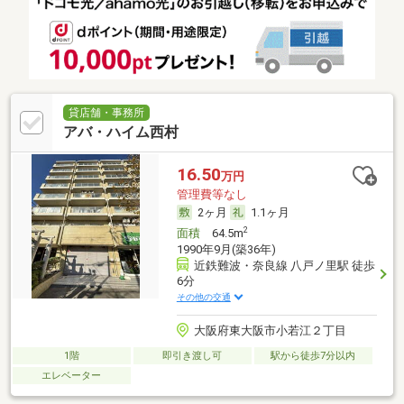
貸店舗・事務所
アバ・ハイム西村
16.50
万円
管理費等なし
2ヶ月
1.1ヶ月
2
面積
64.5m
1990年9月(築36年)
近鉄難波・奈良線 八戸ノ里駅 徒歩
6分
その他の交通
大阪府東大阪市小若江２丁目
1階
即引き渡し可
駅から徒歩7分以内
エレベーター