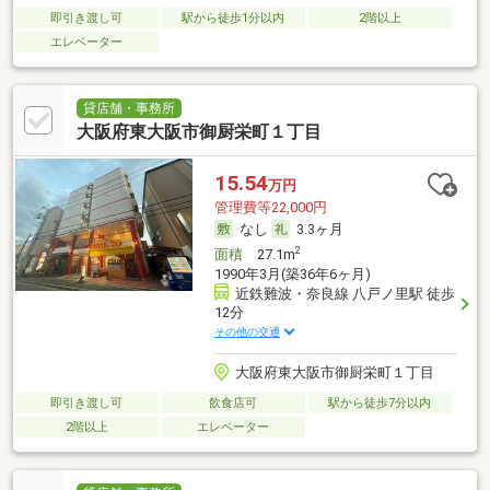
即引き渡し可
駅から徒歩1分以内
2階以上
エレベーター
貸店舗・事務所
大阪府東大阪市御厨栄町１丁目
15.54
万円
管理費等22,000円
なし
3.3ヶ月
2
面積
27.1m
1990年3月(築36年6ヶ月)
近鉄難波・奈良線 八戸ノ里駅 徒歩
12分
その他の交通
大阪府東大阪市御厨栄町１丁目
即引き渡し可
飲食店可
駅から徒歩7分以内
2階以上
エレベーター