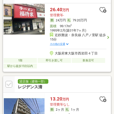
26.40
万円
管理費等-
24万円
79.20万円
2
面積
99.17m
1995年2月(築31年7ヶ月)
近鉄難波・奈良線 八戸ノ里駅 徒歩
15分
その他の交通
大阪府東大阪市西岩田４丁目
1階
即引き渡し可
飲食店可
駅から徒歩15分以内
貸店舗（建物一部）
レジデンス清
13.20
万円
管理費等なし
2ヶ月
1ヶ月