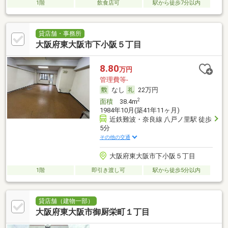
1階
飲食店可
駅から徒歩7分以内
貸店舗・事務所
大阪府東大阪市下小阪５丁目
8.80
万円
管理費等-
なし
22万円
2
面積
38.4m
1984年10月(築41年11ヶ月)
近鉄難波・奈良線 八戸ノ里駅 徒歩
5分
その他の交通
大阪府東大阪市下小阪５丁目
1階
即引き渡し可
駅から徒歩5分以内
貸店舗（建物一部）
大阪府東大阪市御厨栄町１丁目