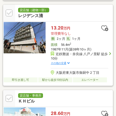
貸店舗（建物一部）
レジデンス清
13.20
万円
管理費等なし
2ヶ月
1ヶ月
2
面積
56.4m
1987年11月(築38年10ヶ月)
近鉄難波・奈良線 八戸ノ里駅 徒歩
10分
その他の交通
大阪府東大阪市御厨中２丁目
即引き渡し可
駅から徒歩10分以内
エレベーター
貸店舗・事務所
ＫＨビル
28.60
万円