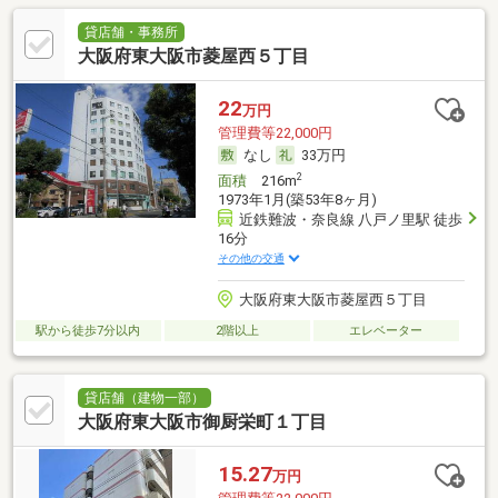
貸店舗・事務所
大阪府東大阪市菱屋西５丁目
22
万円
管理費等22,000円
なし
33万円
2
面積
216m
1973年1月(築53年8ヶ月)
近鉄難波・奈良線 八戸ノ里駅 徒歩
16分
その他の交通
大阪府東大阪市菱屋西５丁目
駅から徒歩7分以内
2階以上
エレベーター
貸店舗（建物一部）
大阪府東大阪市御厨栄町１丁目
15.27
万円