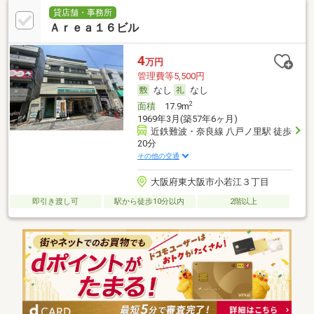
貸店舗・事務所
Ａｒｅａ１６ビル
4
万円
管理費等5,500円
なし
なし
2
面積
17.9m
1969年3月(築57年6ヶ月)
近鉄難波・奈良線 八戸ノ里駅 徒歩
20分
その他の交通
大阪府東大阪市小若江３丁目
即引き渡し可
駅から徒歩10分以内
2階以上