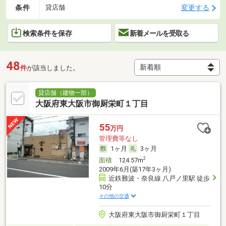
条件
変更する
貸店舗
検索条件を保存
新着メールを受取る
48
件
が該当しました。
貸店舗（建物一部）
大阪府東大阪市御厨栄町１丁目
55
万円
管理費等なし
1ヶ月
3ヶ月
2
面積
124.57m
2009年6月(築17年3ヶ月)
近鉄難波・奈良線 八戸ノ里駅 徒歩
10分
その他の交通
大阪府東大阪市御厨栄町１丁目