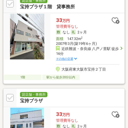
貸店舗・事務所
宝持プラザ１階 貸事務所
33
万円
管理費等なし
なし
2ヶ月
2
面積
147.32m
2007年3月(築19年6ヶ月)
近鉄難波・奈良線 八戸ノ里駅 徒歩
16分
その他の交通
大阪府東大阪市宝持２丁目
1階
駅から徒歩20分以内
貸店舗・事務所
宝持プラザ
33
万円
管理費等なし
なし
2ヶ月