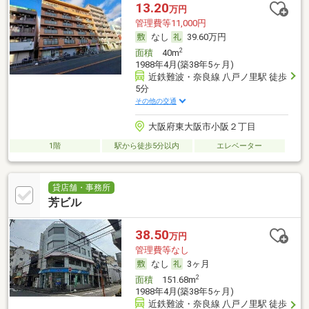
13.20
万円
管理費等11,000円
なし
39.60万円
2
面積
40m
1988年4月(築38年5ヶ月)
近鉄難波・奈良線 八戸ノ里駅 徒歩
5分
その他の交通
大阪府東大阪市小阪２丁目
1階
駅から徒歩5分以内
エレベーター
貸店舗・事務所
芳ビル
38.50
万円
管理費等なし
なし
3ヶ月
2
面積
151.68m
1988年4月(築38年5ヶ月)
近鉄難波・奈良線 八戸ノ里駅 徒歩