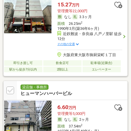
15.27
万円
管理費等22,000円
なし
3.3ヶ月
2
面積
26.25m
1990年3月(築36年6ヶ月)
近鉄難波・奈良線 八戸ノ里駅 徒歩
12分
その他の交通
大阪府東大阪市御厨栄町１丁目
即引き渡し可
飲食店可
駐車場(近隣含)
駅から徒歩7分以内
2階以上
エレベーター
貸店舗・事務所
ヒューマンハーバービル
6.60
万円
管理費等5,000円
なし
2ヶ月
2
面積
37.54m