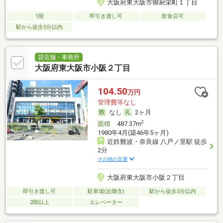
大阪府東大阪市御厨栄町１丁目
1階
即引き渡し可
飲食店可
駅から徒歩5分以内
貸店舗・事務所
大阪府東大阪市小阪２丁目
104.50
万円
管理費等なし
なし
2ヶ月
2
面積
487.37m
1980年4月(築46年5ヶ月)
近鉄難波・奈良線 八戸ノ里駅 徒歩
2分
その他の交通
大阪府東大阪市小阪２丁目
即引き渡し可
駐車場(近隣含)
駅から徒歩5分以内
2階以上
エレベーター