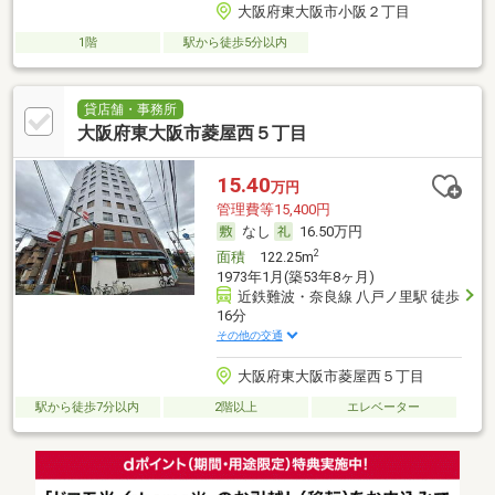
大阪府東大阪市小阪２丁目
1階
駅から徒歩5分以内
貸店舗・事務所
大阪府東大阪市菱屋西５丁目
15.40
万円
管理費等15,400円
なし
16.50万円
2
面積
122.25m
1973年1月(築53年8ヶ月)
近鉄難波・奈良線 八戸ノ里駅 徒歩
16分
その他の交通
大阪府東大阪市菱屋西５丁目
駅から徒歩7分以内
2階以上
エレベーター