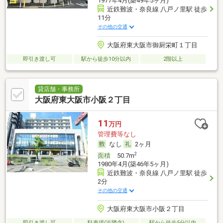
1977年4月(築49年5ヶ月)
近鉄難波・奈良線 八戸ノ里駅 徒歩
11分
その他の交通
大阪府東大阪市御厨栄町１丁目
即引き渡し可
駅から徒歩10分以内
2階以上
貸店舗・事務所
大阪府東大阪市小阪２丁目
11
万円
管理費等なし
なし
2ヶ月
2
面積
50.7m
1980年4月(築46年5ヶ月)
近鉄難波・奈良線 八戸ノ里駅 徒歩
2分
その他の交通
大阪府東大阪市小阪２丁目
即引き渡し可
駐車場(近隣含)
駅から徒歩5分以内