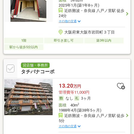
面積
59.62m
2025年1月(築1年8ヶ月)
近鉄難波・奈良線 八戸ノ里駅 徒歩
24分
その他の交通
大阪府東大阪市岩田町３丁目
1階
即引き渡し可
築3年以内
駅から徒歩5分以内
貸店舗・事務所
タチバナコーポ
13.20
万円
管理費等11,000円
なし
3ヶ月
2
面積
40m
1988年4月(築38年5ヶ月)
近鉄難波・奈良線 八戸ノ里駅 徒歩
5分
その他の交通