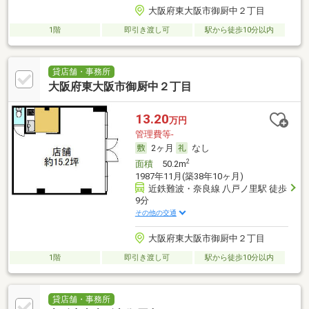
大阪府東大阪市御厨中２丁目
1階
即引き渡し可
駅から徒歩10分以内
貸店舗・事務所
大阪府東大阪市御厨中２丁目
13.20
万円
管理費等-
2ヶ月
なし
2
面積
50.2m
1987年11月(築38年10ヶ月)
近鉄難波・奈良線 八戸ノ里駅 徒歩
9分
その他の交通
大阪府東大阪市御厨中２丁目
1階
即引き渡し可
駅から徒歩10分以内
貸店舗・事務所