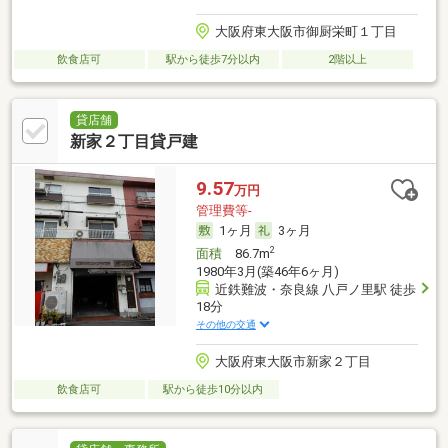
大阪府東大阪市御厨栄町１丁目
飲食店可
駅から徒歩7分以内
2階以上
貸店舗
新家２丁目貸戸建
9.57
万円
管理費等-
1ヶ月
3ヶ月
2
面積
86.7m
1980年3月(築46年6ヶ月)
近鉄難波・奈良線 八戸ノ里駅 徒歩
18分
その他の交通
大阪府東大阪市新家２丁目
飲食店可
駅から徒歩10分以内