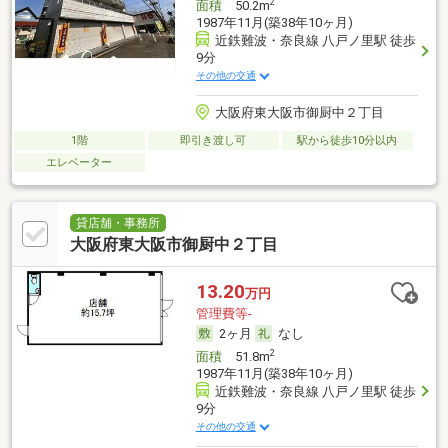
2
面積
50.2m
1987年11月(築38年10ヶ月)
近鉄難波・奈良線 八戸ノ里駅 徒歩
9分
その他の交通
大阪府東大阪市御厨中２丁目
1階
即引き渡し可
駅から徒歩10分以内
エレベーター
貸店舗・事務所
大阪府東大阪市御厨中２丁目
13.20
万円
管理費等-
2ヶ月
なし
2
面積
51.8m
1987年11月(築38年10ヶ月)
近鉄難波・奈良線 八戸ノ里駅 徒歩
9分
その他の交通