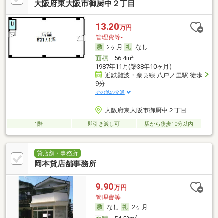
大阪府東大阪市御厨中２丁目
13.20
万円
管理費等-
2ヶ月
なし
2
面積
56.4m
1987年11月(築38年10ヶ月)
近鉄難波・奈良線 八戸ノ里駅 徒歩
9分
その他の交通
大阪府東大阪市御厨中２丁目
1階
即引き渡し可
駅から徒歩10分以内
貸店舗・事務所
岡本貸店舗事務所
9.90
万円
管理費等-
なし
2ヶ月
2