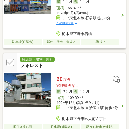
1ヶ月
1ヶ月
2
面積
66.82m
1978年9月(築48年)
ＪＲ東北本線 石橋駅 徒歩8分
その他の交通
栃木県下野市石橋
駐車場(近隣含)
駅から徒歩10分以内
2階以上
貸店舗（建物一部）
フォレスト
20
万円
管理費等なし
3ヶ月
1ヶ月
2
面積
109.89m
1994年12月(築31年9ヶ月)
ＪＲ東北本線 自治医大駅 徒歩2分
栃木県下野市医大前３丁目
即引き渡し可
駐車場(近隣含)
駅から徒歩5分以内