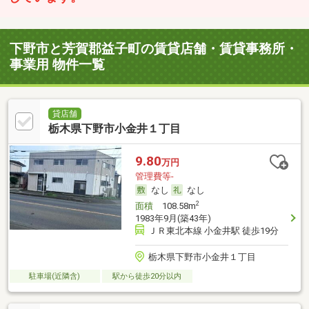
下野市と芳賀郡益子町の賃貸店舗・賃貸事務所・
事業用 物件一覧
貸店舗
栃木県下野市小金井１丁目
9.80
万円
管理費等-
なし
なし
2
面積
108.58m
1983年9月(築43年)
ＪＲ東北本線 小金井駅 徒歩19分
栃木県下野市小金井１丁目
駐車場(近隣含)
駅から徒歩20分以内