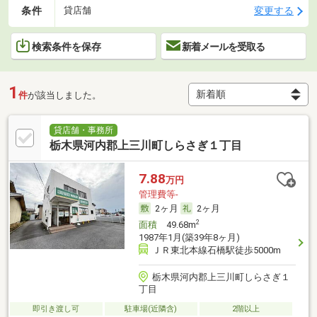
条件
変更する
貸店舗
検索条件を保存
新着メールを受取る
1
件
が該当しました。
貸店舗・事務所
栃木県河内郡上三川町しらさぎ１丁目
7.88
万円
管理費等-
2ヶ月
2ヶ月
2
面積
49.68m
1987年1月(築39年8ヶ月)
ＪＲ東北本線石橋駅徒歩5000m
栃木県河内郡上三川町しらさぎ１
丁目
即引き渡し可
駐車場(近隣含)
2階以上