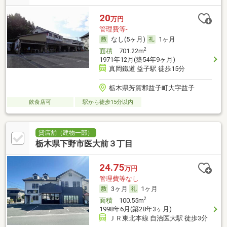
20
万円
管理費等-
なし(5ヶ月)
1ヶ月
2
面積
701.22m
1971年12月(築54年9ヶ月)
真岡鐵道 益子駅 徒歩15分
栃木県芳賀郡益子町大字益子
飲食店可
駅から徒歩15分以内
貸店舗（建物一部）
栃木県下野市医大前３丁目
24.75
万円
管理費等なし
3ヶ月
1ヶ月
2
面積
100.55m
1998年6月(築28年3ヶ月)
ＪＲ東北本線 自治医大駅 徒歩3分