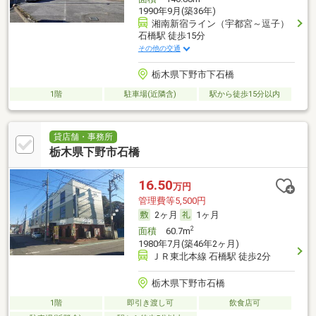
1990年9月(築36年)
湘南新宿ライン（宇都宮～逗子）
石橋駅 徒歩15分
その他の交通
栃木県下野市下石橋
1階
駐車場(近隣含)
駅から徒歩15分以内
貸店舗・事務所
栃木県下野市石橋
16.50
万円
管理費等5,500円
2ヶ月
1ヶ月
2
面積
60.7m
1980年7月(築46年2ヶ月)
ＪＲ東北本線 石橋駅 徒歩2分
栃木県下野市石橋
1階
即引き渡し可
飲食店可