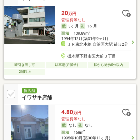
20
万円
管理費等なし
3ヶ月
1ヶ月
2
面積
109.89m
1994年12月(築31年9ヶ月)
ＪＲ東北本線 自治医大駅 徒歩2分
栃木県下野市医大前３丁目
即引き渡し可
駐車場(近隣含)
駅から徒歩5分以内
2階以上
貸店舗
イワサキ店舗
4.80
万円
管理費等なし
なし
なし
2
面積
168m
1995年10月(築30年11ヶ月)