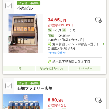
貸店舗・事務所
小泉ビル
34.65
万円
管理費等33,000円
5ヶ月
3ヶ月
2
面積
104.01m
1988年12月(築37年9ヶ月)
湘南新宿ライン（宇都宮～逗子）
自治医大駅 徒歩1分
その他の交通
栃木県下野市医大前３丁目
1階
駅から徒歩1分以内
エレベーター
貸店舗・事務所
石橋ファミリー店舗
8.80
万円
管理費等なし