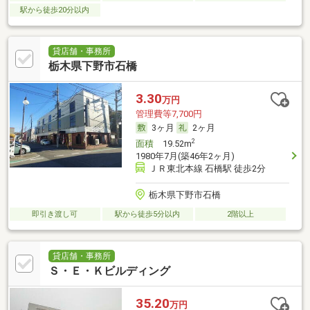
駅から徒歩20分以内
貸店舗・事務所
栃木県下野市石橋
3.30
万円
管理費等7,700円
3ヶ月
2ヶ月
2
面積
19.52m
1980年7月(築46年2ヶ月)
ＪＲ東北本線 石橋駅 徒歩2分
栃木県下野市石橋
即引き渡し可
駅から徒歩5分以内
2階以上
貸店舗・事務所
Ｓ・Ｅ・Ｋビルディング
35.20
万円