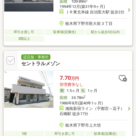
2
面積
109.89m
1994年12月(築31年9ヶ月)
ＪＲ東北本線 自治医大駅 徒歩2分
栃木県下野市医大前３丁目
即引き渡し可
駐車場(近隣含)
駅から徒歩5分以内
2階以上
貸店舗・事務所
セントラルメゾン
7.70
万円
管理費等なし
1.5ヶ月
1ヶ月
2
面積
34.78m
1986年8月(築40年1ヶ月)
湘南新宿ライン（宇都宮～逗子）
石橋駅 徒歩17分
栃木県下野市上大領
1階
即引き渡し可
駐車場(近隣含)