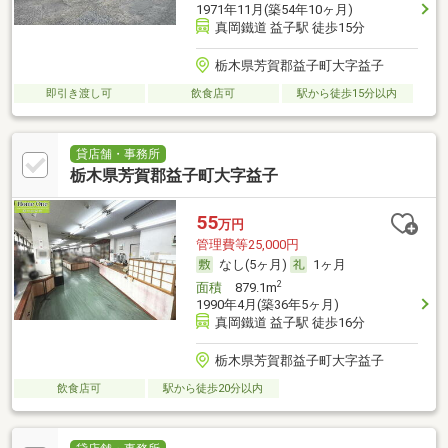
1971年11月(築54年10ヶ月)
真岡鐵道 益子駅 徒歩15分
栃木県芳賀郡益子町大字益子
即引き渡し可
飲食店可
駅から徒歩15分以内
貸店舗・事務所
栃木県芳賀郡益子町大字益子
55
万円
管理費等25,000円
なし(5ヶ月)
1ヶ月
2
面積
879.1m
1990年4月(築36年5ヶ月)
真岡鐵道 益子駅 徒歩16分
栃木県芳賀郡益子町大字益子
飲食店可
駅から徒歩20分以内