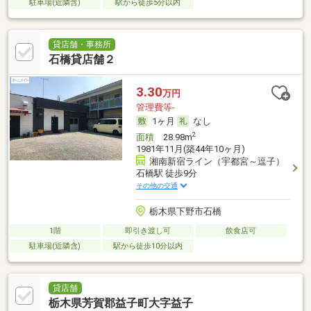
駐車場(近隣含)
駅から徒歩5分以内
貸店舗・事務所
石橋貸店舗２
3.30
万円
管理費等-
1ヶ月
なし
2
面積
28.98m
1981年11月(築44年10ヶ月)
湘南新宿ライン（宇都宮～逗子）
石橋駅 徒歩9分
その他の交通
栃木県下野市石橋
1階
即引き渡し可
飲食店可
駐車場(近隣含)
駅から徒歩10分以内
貸店舗
栃木県芳賀郡益子町大字益子