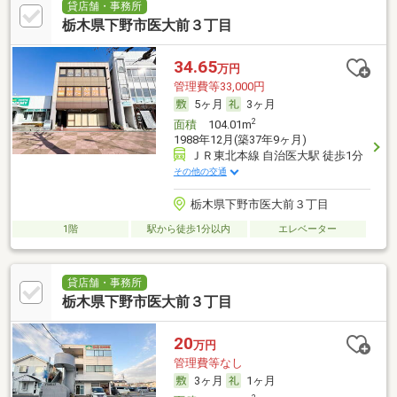
貸店舗・事務所
栃木県下野市医大前３丁目
34.65
万円
管理費等33,000円
5ヶ月
3ヶ月
2
面積
104.01m
1988年12月(築37年9ヶ月)
ＪＲ東北本線 自治医大駅 徒歩1分
その他の交通
栃木県下野市医大前３丁目
1階
駅から徒歩1分以内
エレベーター
貸店舗・事務所
栃木県下野市医大前３丁目
20
万円
管理費等なし
3ヶ月
1ヶ月