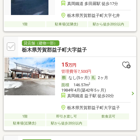
真岡鐵道 多田羅駅 徒歩17分
栃木県芳賀郡益子町大字七井
1階
駐車場(近隣含)
駅から徒歩20分以内
貸店舗（建物一部）
栃木県芳賀郡益子町大字益子
15
万円
管理費等7,500円
なし(5ヶ月)
2ヶ月
2
面積
146.57m
1984年4月(築42年5ヶ月)
真岡鐵道 益子駅 徒歩20分
栃木県芳賀郡益子町大字益子
1階
即引き渡し可
飲食店可
駐車場(近隣含)
駅から徒歩20分以内