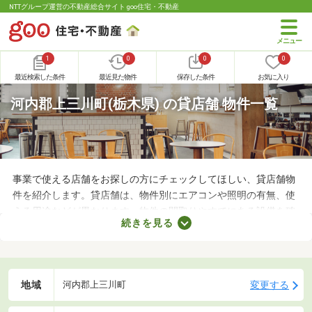
NTTグループ運営の不動産総合サイト goo住宅・不動産
1
0
0
0
最近検索した条件
最近見た物件
保存した条件
お気に入り
河内郡上三川町(栃木県) の貸店舗 物件一覧
事業で使える店舗をお探しの方にチェックしてほしい、貸店舗物
件を紹介します。貸店舗は、物件別にエアコンや照明の有無、使
える用途などが異なります。物件の間取りやすでにある設備を確
続きを見る
認したうえで、内見を申し込むことがおすすめです。店舗の家賃
は間取りや立地によって異なるので、物件別の特徴を見ておきま
しょう。
地域
変更する
河内郡上三川町