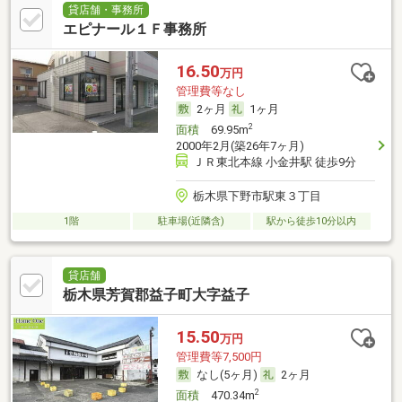
貸店舗・事務所
エピナール１Ｆ事務所
16.50
万円
管理費等なし
2ヶ月
1ヶ月
2
面積
69.95m
2000年2月(築26年7ヶ月)
ＪＲ東北本線 小金井駅 徒歩9分
栃木県下野市駅東３丁目
1階
駐車場(近隣含)
駅から徒歩10分以内
貸店舗
栃木県芳賀郡益子町大字益子
15.50
万円
管理費等7,500円
なし(5ヶ月)
2ヶ月
2
面積
470.34m