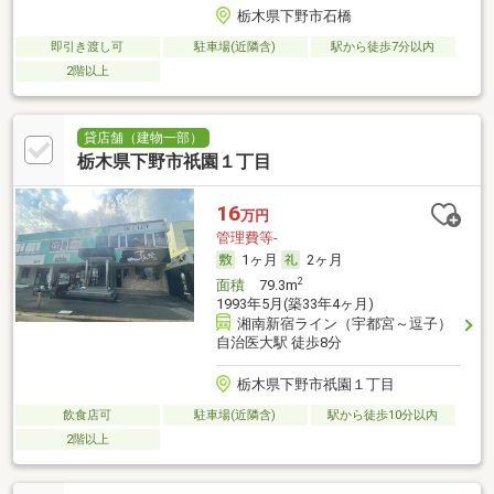
栃木県下野市石橋
即引き渡し可
駐車場(近隣含)
駅から徒歩7分以内
2階以上
貸店舗（建物一部）
栃木県下野市祇園１丁目
16
万円
管理費等-
1ヶ月
2ヶ月
2
面積
79.3m
1993年5月(築33年4ヶ月)
湘南新宿ライン（宇都宮～逗子）
自治医大駅 徒歩8分
栃木県下野市祇園１丁目
飲食店可
駐車場(近隣含)
駅から徒歩10分以内
2階以上