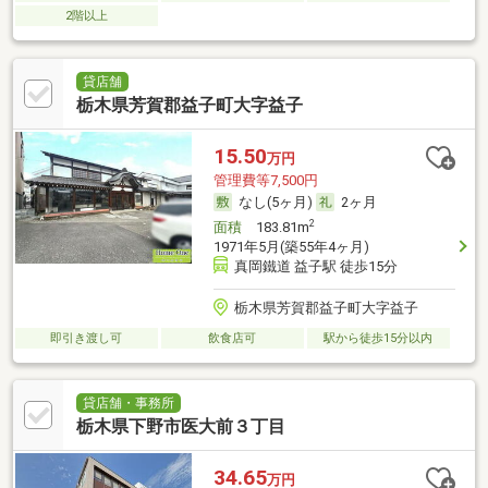
2階以上
貸店舗
栃木県芳賀郡益子町大字益子
15.50
万円
管理費等7,500円
なし(5ヶ月)
2ヶ月
2
面積
183.81m
1971年5月(築55年4ヶ月)
真岡鐵道 益子駅 徒歩15分
栃木県芳賀郡益子町大字益子
即引き渡し可
飲食店可
駅から徒歩15分以内
貸店舗・事務所
栃木県下野市医大前３丁目
34.65
万円