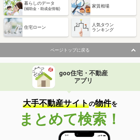
暮らしのデータ
家賃相場
(補助金・助成金情報)
人気タウン
住宅ローン
ランキング
ページトップに戻る
goo住宅・不動産
アプリ
大手不動産サイト
物件
の
を
まとめて検索！