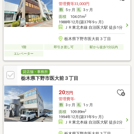
管理費等33,000円
5ヶ月
3ヶ月
2
面積
104.01m
1988年12月(築37年9ヶ月)
ＪＲ東北本線 自治医大駅 徒歩1分
栃木県下野市医大前３丁目
1階
即引き渡し可
駅から徒歩1分以内
エレベーター
貸店舗・事務所
栃木県下野市医大前３丁目
20
万円
管理費等-
3ヶ月
1ヶ月
2
面積
109.89m
1994年12月(築31年9ヶ月)
ＪＲ東北本線 自治医大駅 徒歩2分
栃木県下野市医大前３丁目