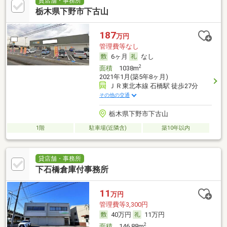
貸店舗・事務所
栃木県下野市下古山
187
万円
管理費等なし
6ヶ月
なし
2
面積
1038m
2021年1月(築5年8ヶ月)
ＪＲ東北本線 石橋駅 徒歩27分
その他の交通
栃木県下野市下古山
1階
駐車場(近隣含)
築10年以内
貸店舗・事務所
下石橋倉庫付事務所
11
万円
管理費等3,300円
40万円
11万円
2
面積
146.88m