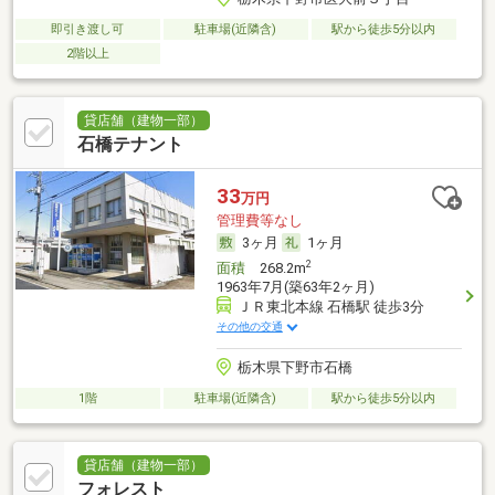
即引き渡し可
駐車場(近隣含)
駅から徒歩5分以内
2階以上
貸店舗（建物一部）
石橋テナント
33
万円
管理費等なし
3ヶ月
1ヶ月
2
面積
268.2m
1963年7月(築63年2ヶ月)
ＪＲ東北本線 石橋駅 徒歩3分
その他の交通
栃木県下野市石橋
1階
駐車場(近隣含)
駅から徒歩5分以内
貸店舗（建物一部）
フォレスト