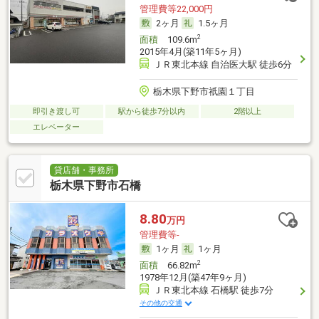
管理費等22,000円
2ヶ月
1.5ヶ月
2
面積
109.6m
2015年4月(築11年5ヶ月)
ＪＲ東北本線 自治医大駅 徒歩6分
栃木県下野市祇園１丁目
即引き渡し可
駅から徒歩7分以内
2階以上
エレベーター
貸店舗・事務所
栃木県下野市石橋
8.80
万円
管理費等-
1ヶ月
1ヶ月
2
面積
66.82m
1978年12月(築47年9ヶ月)
ＪＲ東北本線 石橋駅 徒歩7分
その他の交通