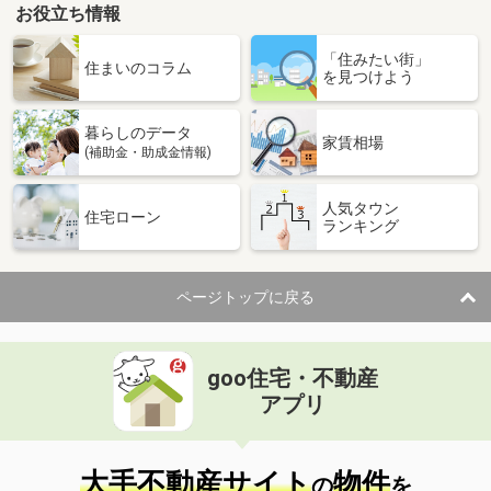
お役立ち情報
「住みたい街」
住まいのコラム
を見つけよう
暮らしのデータ
家賃相場
(補助金・助成金情報)
人気タウン
住宅ローン
ランキング
ページトップに戻る
goo住宅・不動産
アプリ
大手不動産サイト
物件
の
を