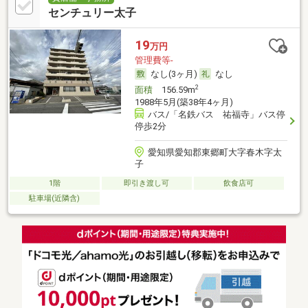
センチュリー太子
19
万円
管理費等-
なし(3ヶ月)
なし
2
面積
156.59m
1988年5月(築38年4ヶ月)
バス/「名鉄バス 祐福寺」バス停
停歩2分
愛知県愛知郡東郷町大字春木字太
子
1階
即引き渡し可
飲食店可
駐車場(近隣含)