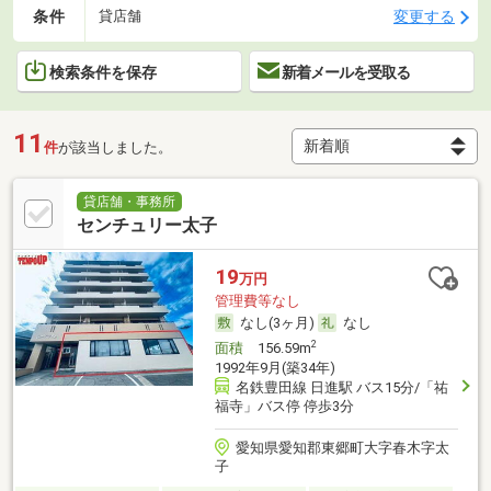
条件
変更する
貸店舗
検索条件を保存
新着メールを受取る
11
件
が該当しました。
貸店舗・事務所
センチュリー太子
19
万円
管理費等なし
なし(3ヶ月)
なし
2
面積
156.59m
1992年9月(築34年)
名鉄豊田線 日進駅 バス15分/「祐
福寺」バス停 停歩3分
愛知県愛知郡東郷町大字春木字太
子