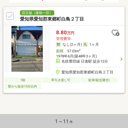
貸店舗（建物一部）
愛知県愛知郡東郷町白鳥２丁目
8.80
万円
管理費等-
なし(2ヶ月)
1ヶ月
2
面積
57.03m
1978年6月(築48年3ヶ月)
名鉄豊田線 日進駅 徒歩12分
愛知県愛知郡東郷町白鳥２丁目
1階
即引き渡し可
駐車場(近隣含)
駅から徒歩15分以内
1～11
件