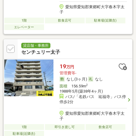
愛知県愛知郡東郷町大字春木字太
子
1階
飲食店可
駐車場(近隣含)
エレベーター
貸店舗・事務所
センチュリー太子
19
万円
管理費等-
なし(3ヶ月)
なし
2
面積
156.59m
1988年5月(築38年4ヶ月)
バス/「名鉄バス 祐福寺」バス停
停歩2分
愛知県愛知郡東郷町大字春木字太
子
1階
即引き渡し可
飲食店可
駐車場(近隣含)