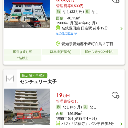
万円
管理費等5,500円
なし(33万円)
なし
2
面積
40.15m
1980年1月(築46年8ヶ月)
名鉄豊田線 日進駅 徒歩19分
その他の交通
愛知県愛知郡東郷町白鳥３丁目
即引き渡し可
駐車場(近隣含)
駅から徒歩20分以内
2階以上
貸店舗・事務所
センチュリー太子
19
万円
管理費等なし
なし(3ヶ月)
なし
2
面積
156.59m
1988年5月(築38年4ヶ月)
バス/「祐福寺」バス停 停歩2分