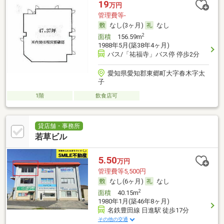
19
万円
管理費等-
なし(3ヶ月)
なし
2
面積
156.59m
1988年5月(築38年4ヶ月)
バス/「祐福寺」バス停 停歩2分
愛知県愛知郡東郷町大字春木字太
子
1階
飲食店可
貸店舗・事務所
若草ビル
5.50
万円
管理費等5,500円
なし(6ヶ月)
なし
2
面積
40.15m
1980年1月(築46年8ヶ月)
名鉄豊田線 日進駅 徒歩17分
その他の交通