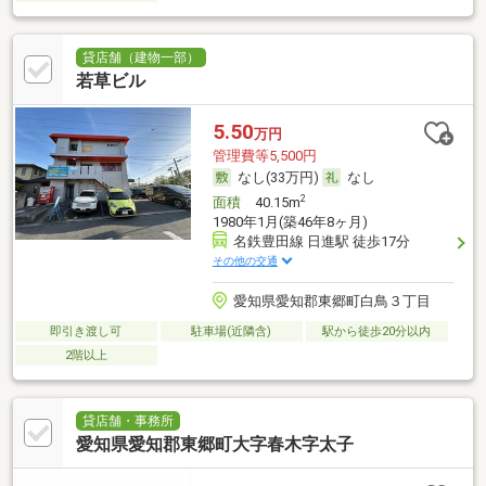
貸店舗（建物一部）
若草ビル
5.50
万円
管理費等5,500円
なし(33万円)
なし
2
面積
40.15m
1980年1月(築46年8ヶ月)
名鉄豊田線 日進駅 徒歩17分
その他の交通
愛知県愛知郡東郷町白鳥３丁目
即引き渡し可
駐車場(近隣含)
駅から徒歩20分以内
2階以上
貸店舗・事務所
愛知県愛知郡東郷町大字春木字太子