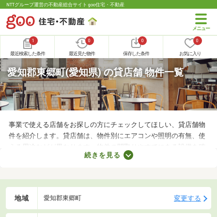
NTTグループ運営の不動産総合サイト goo住宅・不動産
1
0
0
0
最近検索した条件
最近見た物件
保存した条件
お気に入り
愛知郡東郷町(愛知県) の貸店舗 物件一覧
事業で使える店舗をお探しの方にチェックしてほしい、貸店舗物
件を紹介します。貸店舗は、物件別にエアコンや照明の有無、使
える用途などが異なります。物件の間取りやすでにある設備を確
続きを見る
認したうえで、内見を申し込むことがおすすめです。店舗の家賃
は間取りや立地によって異なるので、物件別の特徴を見ておきま
しょう。
地域
変更する
愛知郡東郷町