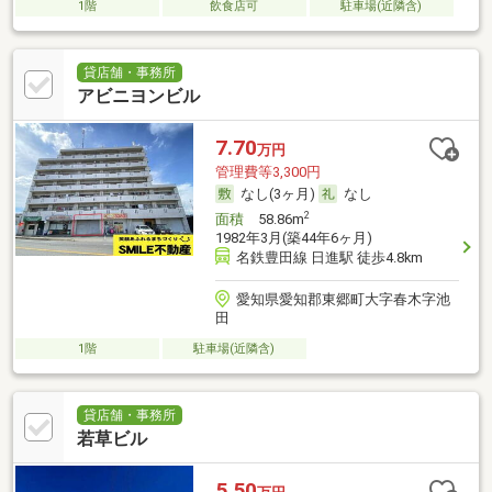
1階
飲食店可
駐車場(近隣含)
貸店舗・事務所
アビニヨンビル
7.70
万円
管理費等3,300円
なし(3ヶ月)
なし
2
面積
58.86m
1982年3月(築44年6ヶ月)
名鉄豊田線 日進駅 徒歩4.8km
愛知県愛知郡東郷町大字春木字池
田
1階
駐車場(近隣含)
貸店舗・事務所
若草ビル
5.50