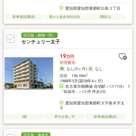
愛知県愛知郡東郷町白鳥３丁目
駐車場(近隣含)
駅から徒歩20分以内
2階以上
貸店舗（建物一部）
センチュリー太子
19
万円
管理費等-
なし(3ヶ月)
なし
2
面積
156.59m
1988年5月(築38年4ヶ月)
名古屋市鶴舞線 赤池駅 バス11分/
「祐福寺」バス停 停歩2分
愛知県愛知郡東郷町大字春木字太
子
1階
即引き渡し可
駐車場(近隣含)
貸店舗・事務所