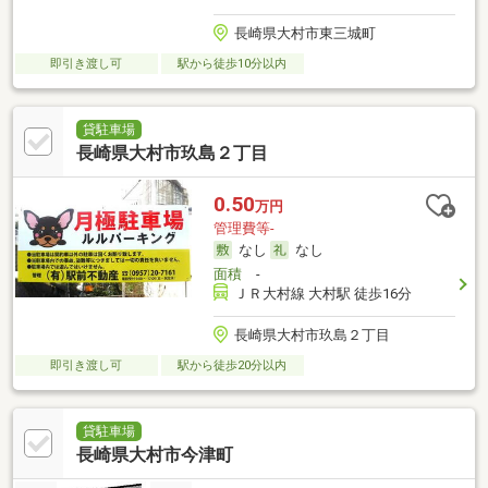
長崎県大村市東三城町
即引き渡し可
駅から徒歩10分以内
貸駐車場
長崎県大村市玖島２丁目
0.50
万円
管理費等-
なし
なし
面積
-
ＪＲ大村線 大村駅 徒歩16分
長崎県大村市玖島２丁目
即引き渡し可
駅から徒歩20分以内
貸駐車場
長崎県大村市今津町