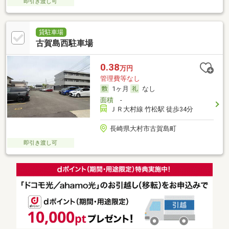
即引き渡し可
貸駐車場
古賀島西駐車場
0.38
万円
管理費等なし
1ヶ月
なし
面積
-
ＪＲ大村線 竹松駅 徒歩34分
長崎県大村市古賀島町
即引き渡し可