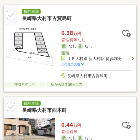
貸駐車場
長崎県大村市古賀島町
0.38
万円
管理費等なし
なし
なし
面積
-
ＪＲ大村線 新大村駅 徒歩20分
その他の交通
長崎県大村市古賀島町
即引き渡し可
駅から徒歩20分以内
貸駐車場
長崎県大村市西本町
0.44
万円
管理費等-
なし
なし