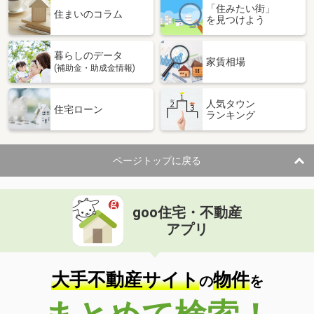
「住みたい街」
住まいのコラム
を見つけよう
暮らしのデータ
家賃相場
(補助金・助成金情報)
人気タウン
住宅ローン
ランキング
ページトップに戻る
goo住宅・不動産
アプリ
大手不動産サイト
物件
の
を