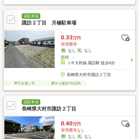
貸駐車場
諏訪２丁目 月極駐車場
0.33
万円
管理費等-
なし
なし
面積
-
ＪＲ大村線 諏訪駅 徒歩6分
長崎県大村市諏訪２丁目
即引き渡し可
駅から徒歩7分以内
貸駐車場
長崎県大村市諏訪２丁目
0.40
万円
管理費等なし
なし
なし