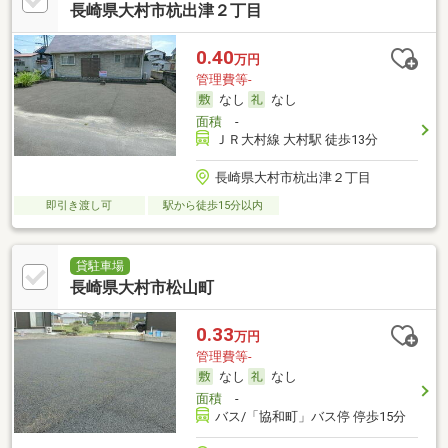
長崎県大村市杭出津２丁目
0.40
万円
管理費等-
なし
なし
面積
-
ＪＲ大村線 大村駅 徒歩13分
長崎県大村市杭出津２丁目
即引き渡し可
駅から徒歩15分以内
貸駐車場
長崎県大村市松山町
0.33
万円
管理費等-
なし
なし
面積
-
バス/「協和町」バス停 停歩15分