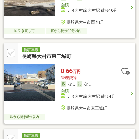
面積
-
ＪＲ大村線 大村駅 徒歩10分
長崎県大村市西本町
即引き渡し可
駅から徒歩10分以内
貸駐車場
長崎県大村市東三城町
0.66
万円
管理費等-
なし
なし
面積
-
ＪＲ大村線 大村駅 徒歩4分
長崎県大村市東三城町
駅から徒歩5分以内
貸駐車場