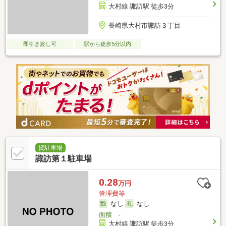
大村線 諏訪駅 徒歩3分
長崎県大村市諏訪３丁目
即引き渡し可
駅から徒歩5分以内
貸駐車場
諏訪第１駐車場
0.28
万円
管理費等-
なし
なし
面積
-
大村線 諏訪駅 徒歩3分