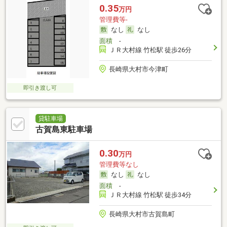
0.35
万円
管理費等-
なし
なし
面積
-
ＪＲ大村線 竹松駅 徒歩26分
長崎県大村市今津町
即引き渡し可
貸駐車場
古賀島東駐車場
0.30
万円
管理費等なし
なし
なし
面積
-
ＪＲ大村線 竹松駅 徒歩34分
長崎県大村市古賀島町