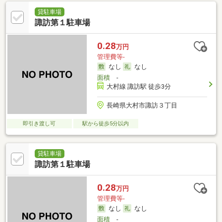
貸駐車場
諏訪第１駐車場
0.28
万円
管理費等-
なし
なし
面積
-
大村線 諏訪駅 徒歩3分
長崎県大村市諏訪３丁目
即引き渡し可
駅から徒歩5分以内
貸駐車場
諏訪第１駐車場
0.28
万円
管理費等-
なし
なし
面積
-