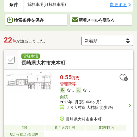
条件
変更する
貸駐車場(月極駐車場)
検索条件を保存
新着メールを受取る
22
件
が該当しました。
貸駐車場
長崎県大村市東本町
0.55
万円
管理費等-
なし
なし
面積
-
2025年3月(築1年6ヶ月)
ＪＲ大村線 大村駅 徒歩7分
長崎県大村市東本町
1階
即引き渡し可
築3年以内
駅から徒歩7分以内