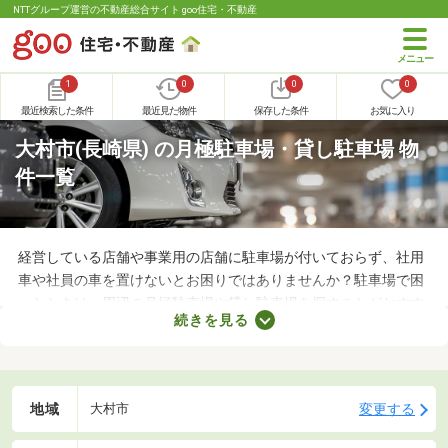
NTTグループ運営の不動産総合サイト goo住宅・不動産
1
0
0
0
最近検索した条件
最近見た物件
保存した条件
お気に入り
大村市(長崎県) の月極駐車場・貸し駐車場 物
件一覧
経営している店舗や事業用の店舗に駐車場が付いておらず、社用
車や社員の車を置けないとお困りではありませんか？駐車場で困
ったときは、周辺の月極駐車場や貸し駐車場を探すことがおすす
続きを見る
め。店舗や事務所から近い場所に駐車スペースを確保できれば、
車への移動も楽に行えます。ここで月極駐車場・貸し駐車場を紹
介するので、立地をチェックしてみましょう。
地域
変更する
大村市