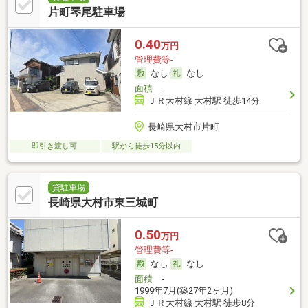
片町琴尾駐車場
0.40
万円
管理費等-
なし
なし
面積
-
ＪＲ大村線 大村駅 徒歩14分
長崎県大村市片町
即引き渡し可
駅から徒歩15分以内
貸駐車場
長崎県大村市東三城町
0.50
万円
管理費等-
なし
なし
面積
-
1999年7月(築27年2ヶ月)
ＪＲ大村線 大村駅 徒歩8分