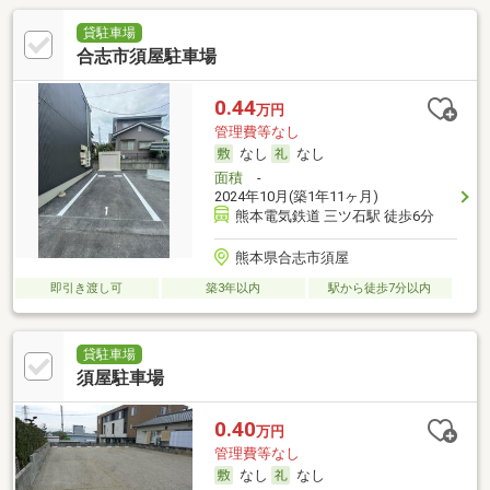
貸駐車場
合志市須屋駐車場
0.44
万円
管理費等なし
なし
なし
面積
-
2024年10月(築1年11ヶ月)
熊本電気鉄道 三ツ石駅 徒歩6分
熊本県合志市須屋
即引き渡し可
築3年以内
駅から徒歩7分以内
貸駐車場
須屋駐車場
0.40
万円
管理費等なし
なし
なし