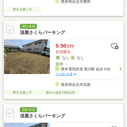
熊本県合志市豊岡
即引き渡し可
貸駐車場
須屋さくらパーキング
0.50
万円
管理費等-
なし
なし
面積
-
熊本電気鉄道 堀川駅 徒歩10分
その他の交通
熊本県合志市須屋
即引き渡し可
駅から徒歩10分以内
貸駐車場
須屋さくらパーキング