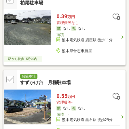
柏尾駐車場
0.39
万円
管理費等なし
なし
なし
面積
-
熊本電気鉄道 須屋駅 徒歩11分
熊本県合志市須屋
駅から徒歩15分以内
貸駐車場
すずかけ台 月極駐車場
0.55
万円
管理費等-
なし
なし
面積
-
熊本電気鉄道 黒石駅 徒歩29分