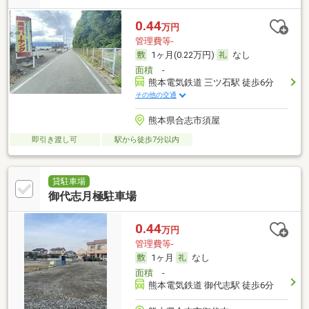
0.44
万円
管理費等-
1ヶ月(0.22万円)
なし
面積
-
熊本電気鉄道 三ツ石駅 徒歩6分
その他の交通
熊本県合志市須屋
即引き渡し可
駅から徒歩7分以内
貸駐車場
御代志月極駐車場
0.44
万円
管理費等-
1ヶ月
なし
面積
-
熊本電気鉄道 御代志駅 徒歩6分