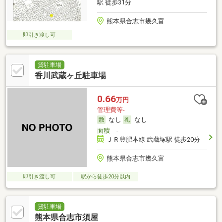
駅 徒歩31分
熊本県合志市幾久富
即引き渡し可
貸駐車場
香川武蔵ヶ丘駐車場
0.66
万円
管理費等-
なし
なし
面積
-
ＪＲ豊肥本線 武蔵塚駅 徒歩20分
熊本県合志市幾久富
即引き渡し可
駅から徒歩20分以内
貸駐車場
熊本県合志市須屋