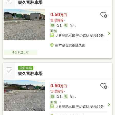
幾久富駐車場
0.50
万円
管理費等-
なし
なし
面積
-
ＪＲ豊肥本線 光の森駅 徒歩32分
熊本県合志市幾久富
即引き渡し可
貸駐車場
幾久富駐車場
0.50
万円
管理費等-
なし
なし
面積
-
ＪＲ豊肥本線 光の森駅 徒歩32分