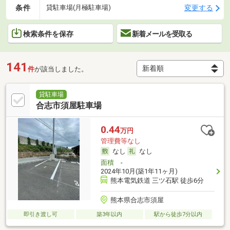
条件
変更する
貸駐車場(月極駐車場)
検索条件を保存
新着メールを受取る
141
件
が該当しました。
貸駐車場
合志市須屋駐車場
0.44
万円
管理費等なし
なし
なし
面積
-
2024年10月(築1年11ヶ月)
熊本電気鉄道 三ツ石駅 徒歩6分
熊本県合志市須屋
即引き渡し可
築3年以内
駅から徒歩7分以内