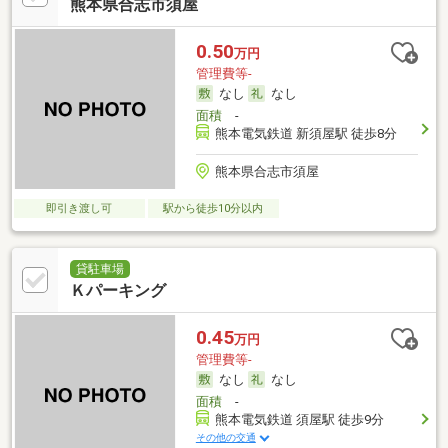
熊本県合志市須屋
0.50
万円
管理費等-
なし
なし
面積
-
熊本電気鉄道 新須屋駅 徒歩8分
熊本県合志市須屋
即引き渡し可
駅から徒歩10分以内
貸駐車場
Ｋパーキング
0.45
万円
管理費等-
なし
なし
面積
-
熊本電気鉄道 須屋駅 徒歩9分
その他の交通