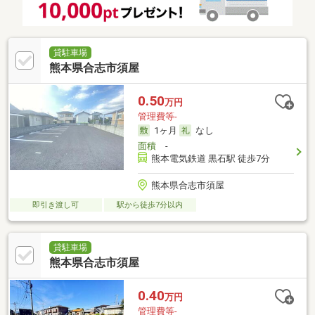
貸駐車場
熊本県合志市須屋
0.50
万円
管理費等-
1ヶ月
なし
面積
-
熊本電気鉄道 黒石駅 徒歩7分
熊本県合志市須屋
即引き渡し可
駅から徒歩7分以内
貸駐車場
熊本県合志市須屋
0.40
万円
管理費等-