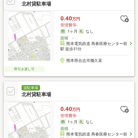
北村貸駐車場
0.40
万円
管理費等-
1ヶ月
なし
面積
-
熊本電気鉄道 再春医療センター前
駅 徒歩31分
熊本県合志市幾久富
即引き渡し可
貸駐車場
北村貸駐車場
0.40
万円
管理費等-
1ヶ月
なし
面積
-
熊本電気鉄道 再春医療センター前