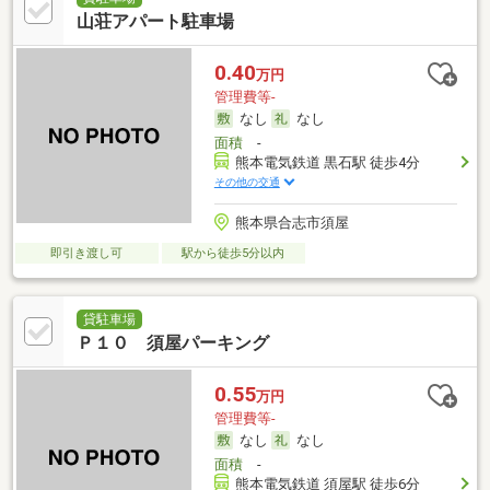
山荘アパート駐車場
0.40
万円
管理費等-
なし
なし
面積
-
熊本電気鉄道 黒石駅 徒歩4分
その他の交通
熊本県合志市須屋
即引き渡し可
駅から徒歩5分以内
貸駐車場
Ｐ１０ 須屋パーキング
0.55
万円
管理費等-
なし
なし
面積
-
熊本電気鉄道 須屋駅 徒歩6分