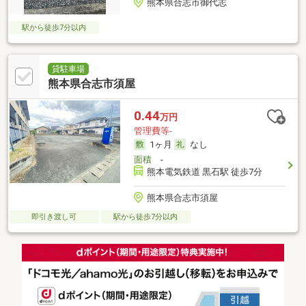
熊本県合志市御代志
駅から徒歩7分以内
貸駐車場
熊本県合志市須屋
0.44
万円
管理費等-
1ヶ月
なし
面積
-
熊本電気鉄道 黒石駅 徒歩7分
熊本県合志市須屋
即引き渡し可
駅から徒歩7分以内