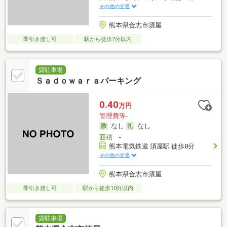
その他の交通
熊本県合志市須屋
即引き渡し可
駅から徒歩7分以内
貸駐車場
Ｓａｄｏｗａｒａパーキング
0.40
万円
管理費等-
なし
なし
面積
-
熊本電気鉄道 須屋駅 徒歩8分
その他の交通
熊本県合志市須屋
即引き渡し可
駅から徒歩10分以内
貸駐車場