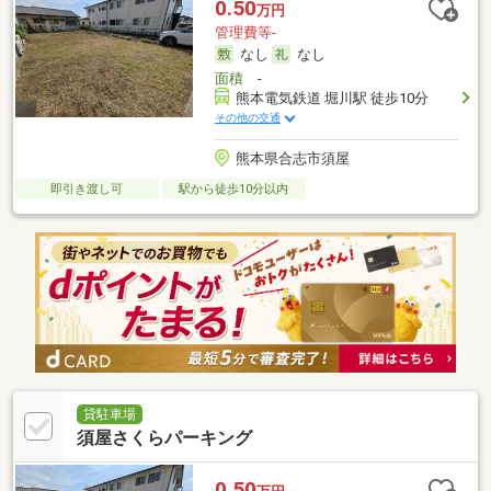
0.50
万円
管理費等-
なし
なし
面積
-
熊本電気鉄道 堀川駅 徒歩10分
その他の交通
熊本県合志市須屋
即引き渡し可
駅から徒歩10分以内
貸駐車場
須屋さくらパーキング
0.50