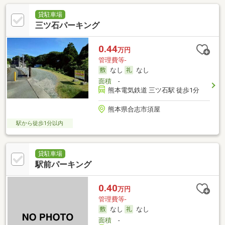
貸駐車場
三ツ石パーキング
0.44
万円
管理費等-
なし
なし
面積
-
熊本電気鉄道 三ツ石駅 徒歩1分
熊本県合志市須屋
駅から徒歩1分以内
貸駐車場
駅前パーキング
0.40
万円
管理費等-
なし
なし
面積
-