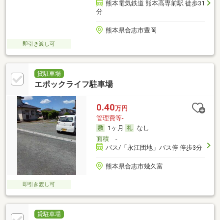
熊本電気鉄道 熊本高専前駅 徒歩31
分
熊本県合志市豊岡
即引き渡し可
貸駐車場
エポックライフ駐車場
0.40
万円
管理費等-
1ヶ月
なし
面積
-
バス/「永江団地」バス停 停歩3分
熊本県合志市幾久富
即引き渡し可
貸駐車場