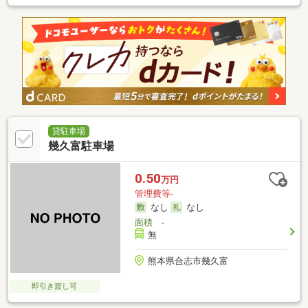
貸駐車場
幾久富駐車場
0.50
万円
管理費等-
なし
なし
面積
-
無
熊本県合志市幾久富
即引き渡し可