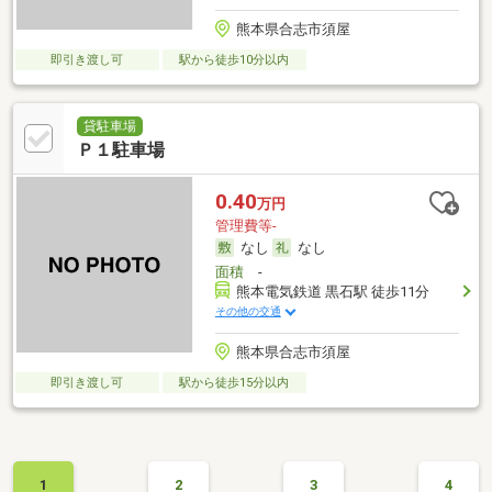
熊本県合志市須屋
即引き渡し可
駅から徒歩10分以内
貸駐車場
Ｐ１駐車場
0.40
万円
管理費等-
なし
なし
面積
-
熊本電気鉄道 黒石駅 徒歩11分
その他の交通
熊本県合志市須屋
即引き渡し可
駅から徒歩15分以内
1
2
3
4