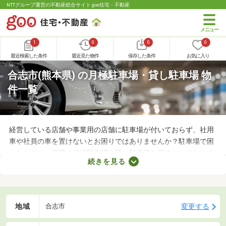
NTTグループ運営の不動産総合サイト goo住宅・不動産
1
0
0
0
最近検索した条件
最近見た物件
保存した条件
お気に入り
合志市(熊本県) の月極駐車場・貸し駐車場 物
件一覧
経営している店舗や事業用の店舗に駐車場が付いておらず、社用
車や社員の車を置けないとお困りではありませんか？駐車場で困
ったときは、周辺の月極駐車場や貸し駐車場を探すことがおすす
続きを見る
め。店舗や事務所から近い場所に駐車スペースを確保できれば、
車への移動も楽に行えます。ここで月極駐車場・貸し駐車場を紹
介するので、立地をチェックしてみましょう。
地域
変更する
合志市