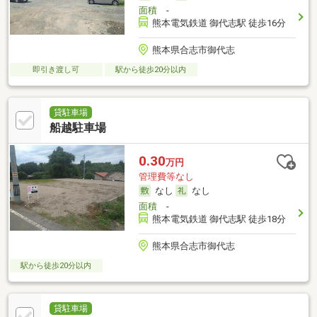
面積
-
熊本電気鉄道 御代志駅 徒歩16分
熊本県合志市御代志
即引き渡し可
駅から徒歩20分以内
貸駐車場
船越駐車場
0.30
万円
管理費等なし
なし
なし
面積
-
熊本電気鉄道 御代志駅 徒歩18分
熊本県合志市御代志
駅から徒歩20分以内
貸駐車場