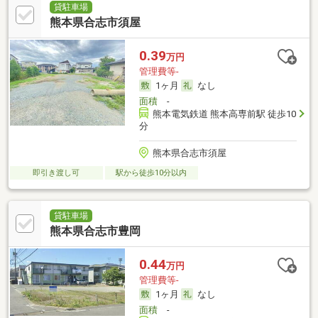
貸駐車場
熊本県合志市須屋
0.39
万円
管理費等-
1ヶ月
なし
面積
-
熊本電気鉄道 熊本高専前駅 徒歩10
分
熊本県合志市須屋
即引き渡し可
駅から徒歩10分以内
貸駐車場
熊本県合志市豊岡
0.44
万円
管理費等-
1ヶ月
なし
面積
-