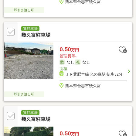
熊本県合志市幾久富
即引き渡し可
貸駐車場
幾久富駐車場
0.50
万円
管理費等-
なし
なし
面積
-
ＪＲ豊肥本線 光の森駅 徒歩32分
熊本県合志市幾久富
即引き渡し可
貸駐車場
幾久富駐車場
0.50
万円