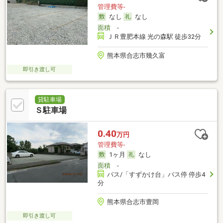
管理費等-
なし
なし
面積
-
ＪＲ豊肥本線 光の森駅 徒歩32分
熊本県合志市幾久富
即引き渡し可
貸駐車場
Ｓ駐車場
0.40
万円
管理費等-
1ヶ月
なし
面積
-
バス/「すずかけ台」バス停 停歩4
分
熊本県合志市豊岡
即引き渡し可