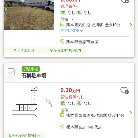
万円
管理費等-
なし
なし
面積
-
熊本電気鉄道 堀川駅 徒歩10分
その他の交通
熊本県合志市須屋
即引き渡し可
駅から徒歩10分以内
貸駐車場
石橋駐車場
0.30
万円
管理費等なし
なし
なし
面積
-
熊本電気鉄道 御代志駅 徒歩14分
熊本県合志市御代志
駅から徒歩15分以内