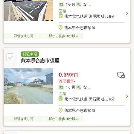
1ヶ月
なし
面積
-
熊本電気鉄道 須屋駅 徒歩8分
熊本県合志市須屋
即引き渡し可
駅から徒歩10分以内
貸駐車場
熊本県合志市須屋
0.39
万円
管理費等-
1ヶ月
なし
面積
-
熊本電気鉄道 黒石駅 徒歩9分
熊本県合志市須屋
即引き渡し可
駅から徒歩10分以内