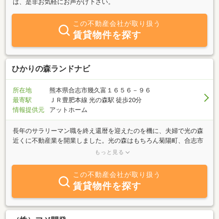
は、是非お気軽にお声がけ下さい。
この不動産会社が取り扱う
賃貸物件を探す
ひかりの森ランドナビ
所在地
熊本県合志市幾久富１６５６－９６
最寄駅
ＪＲ豊肥本線 光の森駅 徒歩20分
情報提供元
アットホーム
長年のサラリーマン職を終え還暦を迎えたのを機に、夫婦で光の森
近くに不動産業を開業しました。光の森はもちろん菊陽町、合志市
を中心に、熊本県内一円の不動産の売買、仲介や賃貸を中心に、
もっと見る
「皆さまの幸せづくり」を夫婦二人で親身になってお手伝いしま
す。お客様の不動産や、いま話題になっている空家についてのお悩
この不動産会社が取り扱う
みにも耳を傾け、さらに住み良い街づくりのお役に立ちたいと思っ
賃貸物件を探す
ています。こじんまりとした家庭的な事務所ですが、お気軽にお立
ち寄りください。暖かいコーヒーでおもてなしさせて頂きます。