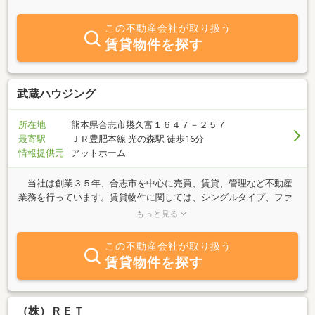
下さい。 お待ちしております。又、火災保険・自動車保険・賠償
責任保険・生命保険等も取扱っております。
この不動産会社が取り扱う
賃貸物件を探す
武蔵ハウジング
所在地
熊本県合志市幾久富１６４７－２５７
最寄駅
ＪＲ豊肥本線 光の森駅 徒歩16分
情報提供元
アットホーム
当社は創業３５年、合志市を中心に売買、賃貸、管理など不動産
業務を行っています。賃貸物件に関しては、シングルタイプ、ファ
ミリータイプを多数取り扱っており、親身になってあなたのお部屋
もっと見る
探しを全力サポート致します。売買も土地、建物問わず熊本県内取
り扱っておりますので、お気軽にご相談下さい。
この不動産会社が取り扱う
賃貸物件を探す
（株）ＲＥＴ