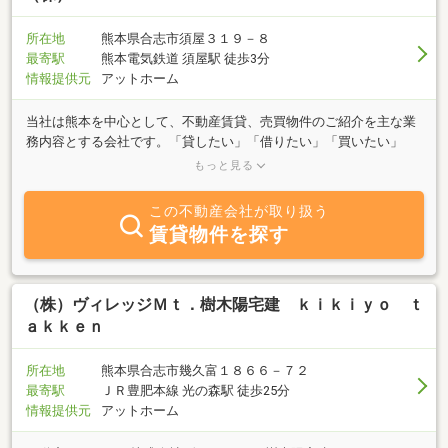
所在地
熊本県合志市須屋３１９－８
最寄駅
熊本電気鉄道 須屋駅 徒歩3分
情報提供元
アットホーム
当社は熊本を中心として、不動産賃貸、売買物件のご紹介を主な業
務内容とする会社です。「貸したい」「借りたい」「買いたい」
「売りたい」すべて株式会社ＲＥＴへお任せ下さい！お客様のご要
もっと見る
望に併せたスピーディな対応を心掛けています。熊本の住まいに関
するご質問は、どんなことでもご相談ください。スタッフが親身に
この不動産会社が取り扱う
なって、お客様のご要望にお答え致しますのでお気軽にご相談くだ
賃貸物件を探す
さい。賃貸管理もお任せ下さい！！空室で困っている・・・古くな
った物件をリノベーションしたいなど、ご相談も随時受け付けてお
ります！！是非当社磨お気軽にご相談下さい！
（株）ヴィレッジＭｔ．樹木陽宅建 ｋｉｋｉｙｏ ｔ
ａｋｋｅｎ
所在地
熊本県合志市幾久富１８６６－７２
最寄駅
ＪＲ豊肥本線 光の森駅 徒歩25分
情報提供元
アットホーム