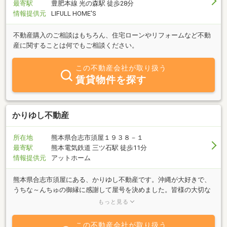
最寄駅
豊肥本線 光の森駅 徒歩28分
情報提供元
LIFULL HOME'S
不動産購入のご相談はもちろん、住宅ローンやリフォームなど不動
産に関することは何でもご相談ください。
この不動産会社が取り扱う
賃貸物件を探す
かりゆし不動産
所在地
熊本県合志市須屋１９３８－１
最寄駅
熊本電気鉄道 三ツ石駅 徒歩11分
情報提供元
アットホーム
熊本県合志市須屋にある、かりゆし不動産です。沖縄が大好きで、
うちな～んちゅの御縁に感謝して屋号を決めました。皆様の大切な
お住まいのお手伝いをさせて頂き、御祝い（かりゆし）をご一緒で
もっと見る
きると幸いです。お問い合わせ、お気軽にお待ちしております！
この不動産会社が取り扱う