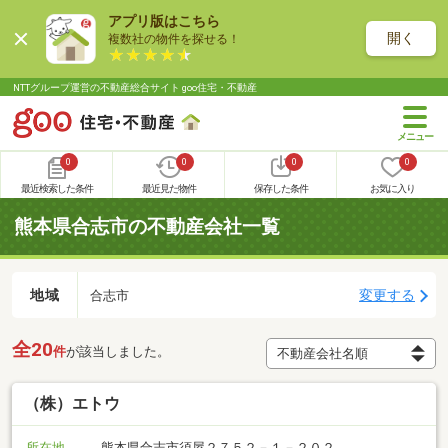
アプリ版はこちら
開く
複数社の物件を探せる！
NTTグループ運営の不動産総合サイト goo住宅・不動産
0
0
0
0
最近検索した条件
最近見た物件
保存した条件
お気に入り
熊本県合志市の不動産会社一覧
地域
変更する
合志市
全20
件
が該当しました。
（株）エトウ
所在地
熊本県合志市須屋２７５２－１－２０２