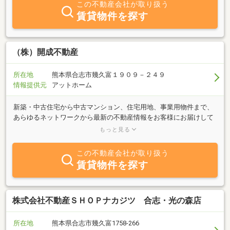
この不動産会社が取り扱う
賃貸物件を探す
（株）開成不動産
所在地
熊本県合志市幾久富１９０９－２４９
情報提供元
アットホーム
新築・中古住宅から中古マンション、住宅用地、事業用物件まで、
あらゆるネットワークから最新の不動産情報をお客様にお届けして
おります。「庭のある一戸建に住みたい」「生活利便性の良いマン
もっと見る
ションに住み替えたい」・・・まずは皆様の理想の暮らしをお聞か
せ下さい！私たち開成不動産が親身になって皆様の住まい探しをお
この不動産会社が取り扱う
手伝いさせていただきます。
賃貸物件を探す
株式会社不動産ＳＨＯＰナカジツ 合志・光の森店
所在地
熊本県合志市幾久富1758-266