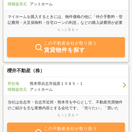
情報提供元
アットホーム
マイホームを購入するときには、物件価格の他に「仲介手数料・登
記費用・火災保険料・住宅ローンの利息」などの購入諸費用が必要
になり、事前に知っていなければ損をしてしまう費用があります。
もっと見る
【九州トータルハウジング】では、新築一戸建て（建売住宅）・中
古リフォーム物件の仲介手数料を無料にさせていただき、他の不動
この不動産会社が取り扱う
産業屋さんでは請求される「住宅ローン申込代行手数料」「契約書
賃貸物件を探す
類作成費用」「物件調査費用」などは一切いただかない仲介、つま
り、【九州トータルハウジング】は、仲介手数料「ゼロ」＋余分な
費用「ゼロ」で余計なお金の不安を抱えず購入していただくシステ
ムをカタチにしています。自社の経費削減によって、未来の家を安
櫻井不動産（株）
心して購入していただくことを目指した不動産会社です。
SUUMO（スーモ）・HOME'S（ホームズ）・at home（アットホー
所在地
熊本県合志市福原１０８５－１
ム）・すまいーだ（飯田グループ）・カチタス・リッセットハウス
情報提供元
アットホーム
などの不動産情報サイトで、あなたが見つけた気になる新築一戸建
て（建売住宅）・中古リフォーム戸建ても全てご紹介可能です。
当社は合志市・合志市近郊・熊本市を中心として、不動産売買物件
のご紹介を主な業務内容とする会社です。「売りたい」「買いた
い」熊本市に限らず、合志市等近郊から熊本県内の物件を幅広くご
もっと見る
案内いたします。熊本の住まいに関するご質問は、どんなことでも
ご相談ください。お客様のご要望に併せたスピーディーな対応を心
この不動産会社が取り扱う
掛けています。スタッフが親身になってご要望にお答え致しますの