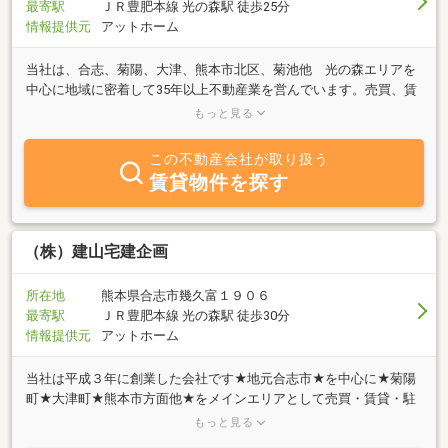
最寄駅
ＪＲ豊肥本線 光の森駅 徒歩25分
ます。「負動産を富動産へ」「争続を相続へ」相続対策ではなく、
情報提供元
アットホーム
幸せな相続計画を普及させます。
当社は、合志、菊陽、大津、熊本市北区、菊池他 光の森エリアを
中心に地域に密着して35年以上不動産業を営んでいます。売買、賃
貸、不動産のことなら何でも、お気軽にご相談下さい。お問い合せ
もっと見る
お待ちしております。
この不動産会社が取り扱う
賃貸物件を探す
（株）建山宅建企画
所在地
熊本県合志市幾久富１９０６
最寄駅
ＪＲ豊肥本線 光の森駅 徒歩30分
情報提供元
アットホーム
当社は平成３年に創業した会社です★地元合志市★を中心に★菊陽
町★大津町★熊本市方面他★をメインエリアとして売買・賃貸・駐
車場・有効活用等幅広い需要に対して業務を行なっております◇是
もっと見る
非一度当社を御活用下さい。