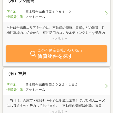
（株）フジ開発
所在地
熊本県合志市須屋１９８４－２
情報提供元
アットホーム
当社は合志市エリアを中心に、不動産の売買、貸家などの賃貸、月
極駐車場のご紹介から、有効活用のコンサルティングを主な業務内
容とする不動産会社です。この地域で培った取引経験を基に、お客
もっと見る
様への最適なアドバイスを実施致します。また高速バスの西合志バ
ス停前に１日駐車場をご提供しておりますので、福岡方面へのバス
この不動産会社が取り扱う
利用時にはご利用をご検討ください。
賃貸物件を探す
（有）福興
所在地
熊本県合志市豊岡２０２２－１０２
情報提供元
アットホーム
当社は、合志市・菊陽町を中心に地域に密着してお客様のニーズ
にお答えすべく努力しております。 不動産の売買は勿論、賃貸、
管理その他不動産に関してご相談に応じています。お気軽にご来店
もっと見る