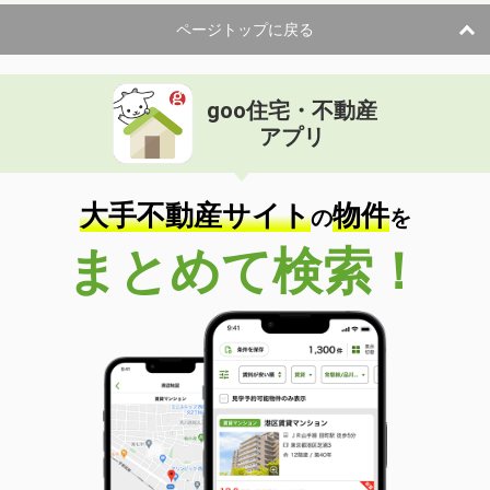
ページトップに戻る
goo住宅・不動産
アプリ
大手不動産サイト
物件
の
を
まとめて検索！