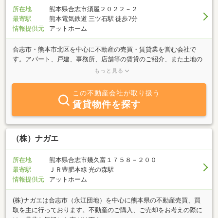
所在地
熊本県合志市須屋２０２２－２
最寄駅
熊本電気鉄道 三ツ石駅 徒歩7分
情報提供元
アットホーム
合志市・熊本市北区を中心に不動産の売買・賃貸業を営む会社で
す。アパート、戸建、事務所、店舗等の賃貸のご紹介、また土地の
造成・分譲販売や土地建物の売買など幅広くご対応させていただい
もっと見る
ております。お気軽にお問い合わせください。
この不動産会社が取り扱う
賃貸物件を探す
（株）ナガエ
所在地
熊本県合志市幾久富１７５８－２００
最寄駅
ＪＲ豊肥本線 光の森駅
情報提供元
アットホーム
(株)ナガエは合志市（永江団地）を中心に熊本県の不動産売買、買
取を主に行っております。不動産のご購入、ご売却をお考えの際に