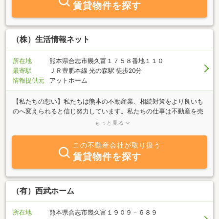
賃貸物件を探す
で、まずはお気軽にご相談ください。
（株）生活情報ネット
所在地
熊本県合志市幾久富１７５８番地１１０
最寄駅
ＪＲ豊肥本線 光の森駅 徒歩20分
情報提供元
アットホーム
【私たちの想い】私たちは熊本の不動産業、相続対策をより良いも
のへ変えられると信じ努力しています。私たちの仕事は不動産を売
る事ではありません。「不動産の売却・購入を通して、お客様の悩
もっと見る
みを解決し、未来を創造すること」です。私たちの仕事は不動産を
貸すことではありません。「不動産の賃貸・管理・資産運用を通じ
この不動産会社が取り扱う
て、地主様・投資家様の資産を最大化し、未来を創造すること」で
賃貸物件を探す
す。私たちの仕事は不動産建築ありきの相続対策ではありません。
「不動産の10年後、20年後の資産価値を考え、ご家族の幸せを計画
し、未来を創造すること」です。私たちにご相談頂ければ、不動
産・相続に精通したプロが、お客様の悩みを解決し、期待を超える
（有）西武ホーム
サービスで、より良い未来を創造します。【私たちのミッション】
不動産売買・不動産コンサルティング・相続計画で、「ご提案の
所在地
熊本県合志市幾久富１９０９－６８９
質」「お客様のありがとうの声」が熊本ナンバーワンの会社になり