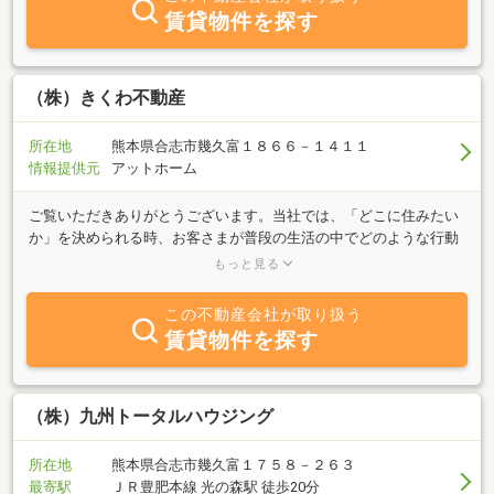
賃貸物件を探す
（株）きくわ不動産
所在地
熊本県合志市幾久富１８６６－１４１１
情報提供元
アットホーム
ご覧いただきありがとうございます。当社では、「どこに住みたい
か」を決められる時、お客さまが普段の生活の中でどのような行動
をとるかを考えた、ライフスタイルに合った物件探しをおすすめ致
もっと見る
しております。合志・永江団地（光の森北側）地域にて、アパート
などの住まいをおさがしの方は一度ご連絡ください。誠心誠意、お
この不動産会社が取り扱う
客さまにとって住みよい生活をご提供できるよう、お部屋探しのパ
賃貸物件を探す
ートナーとしてサポートさせていただきます。特に、車好きのお客
さまには、ぜひ一度足を運んでいただきたいと思っております。み
なさまのご相談、ご来店を心よりお待ち申し上げております。
（株）九州トータルハウジング
所在地
熊本県合志市幾久富１７５８－２６３
最寄駅
ＪＲ豊肥本線 光の森駅 徒歩20分