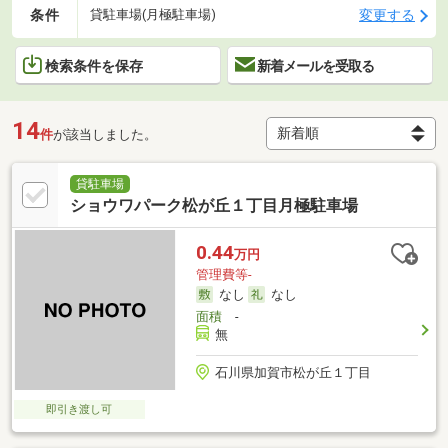
条件
変更する
貸駐車場(月極駐車場)
検索条件を保存
新着メールを受取る
14
件
が該当しました。
貸駐車場
ショウワパーク松が丘１丁目月極駐車場
0.44
万円
管理費等-
なし
なし
面積
-
無
石川県加賀市松が丘１丁目
即引き渡し可