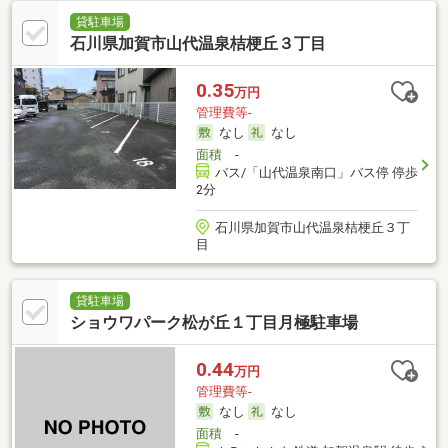
貸駐車場
石川県加賀市山代温泉桔梗丘３丁目
0.35
万円
管理費等-
なし
なし
面積
-
バス/「山代温泉南口」バス停 停歩
2分
石川県加賀市山代温泉桔梗丘３丁
目
貸駐車場
ショウワパーク松が丘１丁目月極駐車場
0.44
万円
管理費等-
なし
なし
面積
-