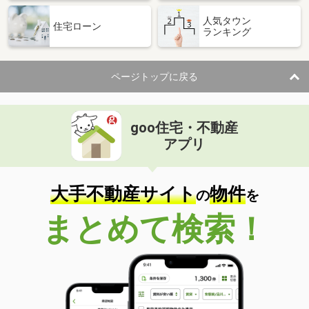
人気タウン
住宅ローン
ランキング
ページトップに戻る
goo住宅・不動産
アプリ
大手不動産サイト
物件
の
を
まとめて検索！