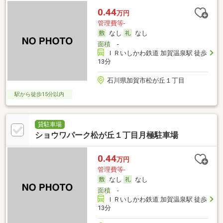
0.44
万円
管理費等-
なし
なし
面積
-
ＩＲいしかわ鉄道 加賀温泉駅 徒歩
13分
石川県加賀市松が丘１丁目
駅から徒歩15分以内
貸駐車場
ショウワパーク松が丘１丁目月極駐車場
0.44
万円
管理費等-
なし
なし
面積
-
ＩＲいしかわ鉄道 加賀温泉駅 徒歩
13分