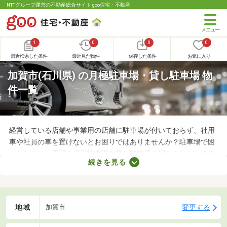
NTTグループ運営の不動産総合サイト goo住宅・不動産
1
0
0
0
最近検索した条件
最近見た物件
保存した条件
お気に入り
加賀市(石川県) の月極駐車場・貸し駐車場 物
件一覧
経営している店舗や事業用の店舗に駐車場が付いておらず、社用
車や社員の車を置けないとお困りではありませんか？駐車場で困
ったときは、周辺の月極駐車場や貸し駐車場を探すことがおすす
続きを見る
め。店舗や事務所から近い場所に駐車スペースを確保できれば、
車への移動も楽に行えます。ここで月極駐車場・貸し駐車場を紹
介するので、立地をチェックしてみましょう。
地域
変更する
加賀市