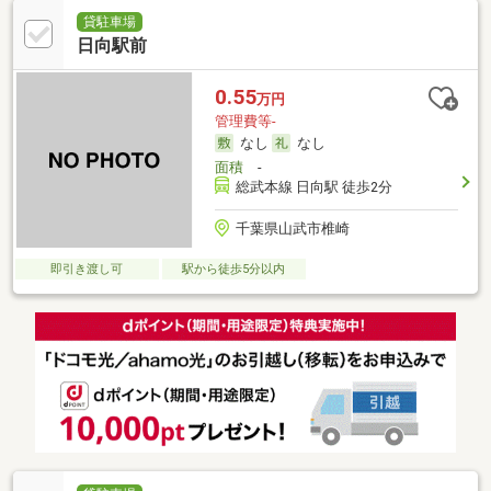
貸駐車場
日向駅前
0.55
万円
管理費等-
なし
なし
面積
-
総武本線 日向駅 徒歩2分
千葉県山武市椎崎
即引き渡し可
駅から徒歩5分以内