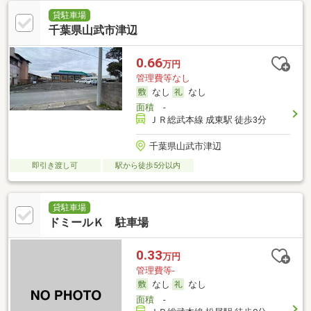
貸駐車場
千葉県山武市津辺
0.66
万円
管理費等なし
なし
なし
面積
-
ＪＲ総武本線 成東駅 徒歩3分
千葉県山武市津辺
即引き渡し可
駅から徒歩5分以内
貸駐車場
ドミールＫ 駐車場
0.33
万円
管理費等-
なし
なし
面積
-