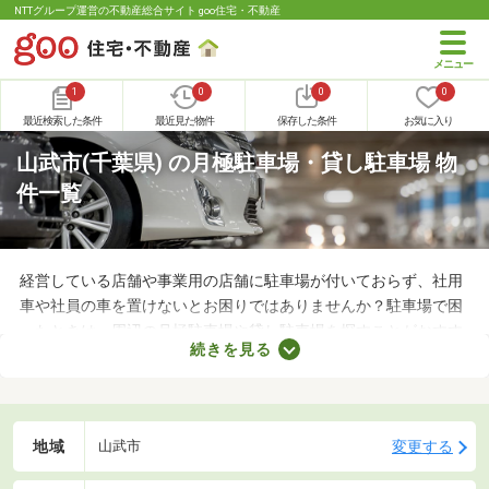
NTTグループ運営の不動産総合サイト goo住宅・不動産
1
0
0
0
最近検索した条件
最近見た物件
保存した条件
お気に入り
山武市(千葉県) の月極駐車場・貸し駐車場 物
件一覧
経営している店舗や事業用の店舗に駐車場が付いておらず、社用
車や社員の車を置けないとお困りではありませんか？駐車場で困
ったときは、周辺の月極駐車場や貸し駐車場を探すことがおすす
続きを見る
め。店舗や事務所から近い場所に駐車スペースを確保できれば、
車への移動も楽に行えます。ここで月極駐車場・貸し駐車場を紹
介するので、立地をチェックしてみましょう。
地域
変更する
山武市