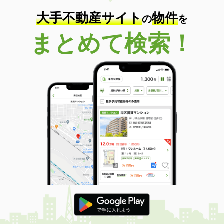
大手不動産サイト
物件
の
を
まとめて検索！