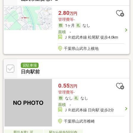
2.80
万円
管理費等-
1ヶ月
なし
面積
-
ＪＲ総武本線 松尾駅 徒歩4.0km
千葉県山武市上横地
貸駐車場
日向駅前
0.55
万円
管理費等-
なし
なし
面積
-
ＪＲ総武本線 日向駅 徒歩2分
千葉県山武市椎崎
即引き渡し可
駅から徒歩5分以内