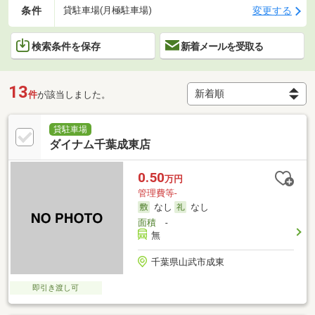
条件
変更する
貸駐車場(月極駐車場)
検索条件を保存
新着メールを受取る
13
件
が該当しました。
貸駐車場
ダイナム千葉成東店
0.50
万円
管理費等-
なし
なし
面積
-
無
千葉県山武市成東
即引き渡し可