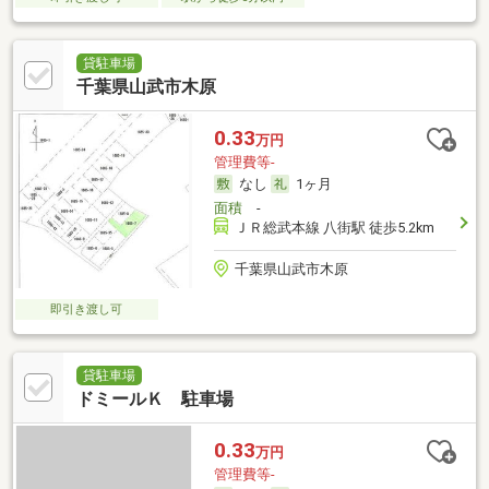
貸駐車場
千葉県山武市木原
0.33
万円
管理費等-
なし
1ヶ月
面積
-
ＪＲ総武本線 八街駅 徒歩5.2km
千葉県山武市木原
即引き渡し可
貸駐車場
ドミールＫ 駐車場
0.33
万円
管理費等-