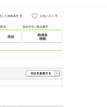
0
0
存した検索条件
お気に入り
売る
住みやすい街を探す
助成金
売却
情報