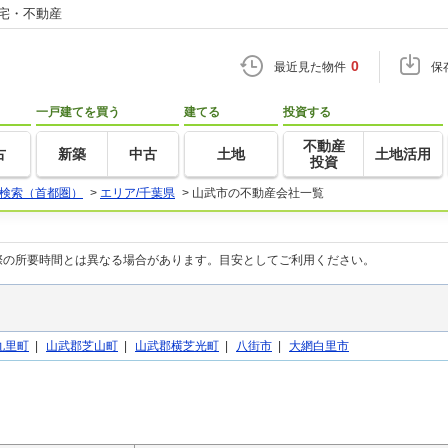
住宅・不動産
0
最近見た物件
保
一戸建てを買う
建てる
投資する
不動産
古
新築
中古
土地
土地活用
投資
検索（首都圏）
>
エリア/千葉県
>
山武市の不動産会社一覧
際の所要時間とは異なる場合があります。目安としてご利用ください。
九里町
|
山武郡芝山町
|
山武郡横芝光町
|
八街市
|
大網白里市