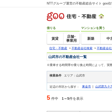
NTTグループ運営の不動産総合サイト goo
借りる
マンションを買う
店舗･
賃貸
新築
中
事業用
住宅・不動産
>
不動産会社検索
>
不動産会社
山武市の不動産会社一覧
※乗車する時間帯や乗り換え時間によって、実
検索条件
エリア：山武市
東金市
|
山武郡九十
近辺の市区から探す：
5
件中
1～5
件を表示