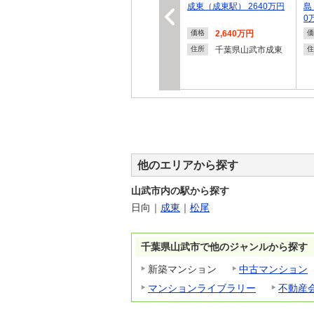
成東（成東駅） 2640万円
島
0
2,640万円
価格
価
千葉県山武市成東
住所
住
他のエリアから探す
山武市内の駅から探す
日向
｜
成東
｜
松尾
千葉県山武市で他のジャンルから探す
新築マンション
中古マンション
マンションライブラリー
不動産