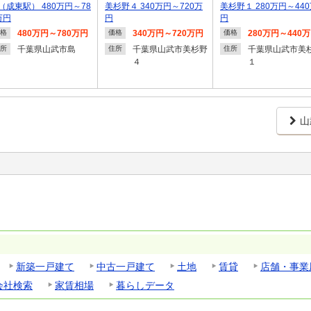
（成東駅） 480万円～78
美杉野４ 340万円～720万
美杉野１ 280万円～44
万円
円
円
480万円～780万円
340万円～720万円
280万円～440
格
価格
価格
千葉県山武市島
千葉県山武市美杉野
千葉県山武市美
所
住所
住所
４
１
山
新築一戸建て
中古一戸建て
土地
賃貸
店舗・事業
会社検索
家賃相場
暮らしデータ