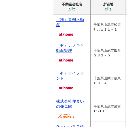
不動産会社名
所在地
（株）青柳不動
産
千葉県山武市松尾
町八田１１－１
（有）ナメキ不
動産管理
千葉県山武市殿台
２８２－５
（有）ライフラ
ンド
千葉県山武市成東
８９－４
株式会社住まい
の発見館
千葉県山武市成東
1571-1