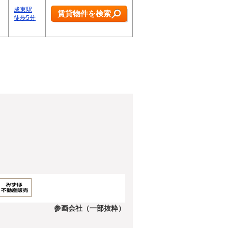
成東駅
賃貸物件を検索
徒歩5分
参画会社（一部抜粋）