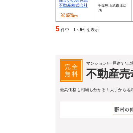
住まいの発見館
不動産株式会社
千葉県山武市津辺
76
5
件中
1～5
件を表示
マンション/一戸建て/土
完全
不動産売
無料
最高価格も相場も分かる！大手から地