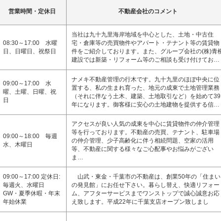
営業時間・定休日
不動産会社のコメント
当社は九十九里海岸地域を中心とした、土地・中古住
08:30～17:00 水曜
宅・倉庫等の売買物件やアパート・テナント等の賃貸物
日、日曜日、祝祭日
件をご紹介しております。また、グループ会社の(株)青
建設では新築・リフォーム等のご相談も受け付けてお…
ナメキ不動産管理の行木です。九十九里のほぼ中央に位
09:00～17:00 水
置する、私の生まれ育った、地元の成東で土地管理業務
曜、土曜、日曜、祝
（それに伴なう土木、建築、土地取引など）を始めて39
日
年になります。御客様に安心の土地建物を提供する信…
アクセスが良い人気の成東を中心に賃貸物件の仲介管理
等を行っております。不動産の売買、テナント、駐車場
09:00～18:00 毎週
の仲介管理、少子高齢化に伴う相続問題、空家の活用
水、木曜日
等、不動産に関する様々なご心配事やお悩みがござい
ま…
09:00～17:00 定休日:
山武・東金・千葉市の不動産は、創業50年の「住まい
毎週火、水曜日
の発見館」にお任せ下さい。暮らし替え、快適リフォー
GW・夏季休暇・年末
ム、アフターサービスまでワンストップで誠心誠意お応
年始休業
え致します。平成22年に千葉支店オープン致しまし