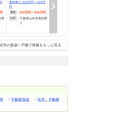
0万
美杉野２ 210万円～410万
円
万円
210万円～410万円
価格
杉野
千葉県山武市美杉野
住所
２
武市の新築一戸建て情報をもっと見る
用
不動産投資
住宅・不動産