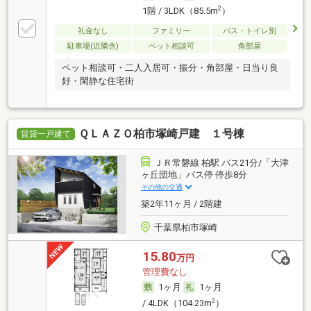
2
1階 / 3LDK（85.5m
）
礼金なし
ファミリー
バス・トイレ別
駐車場(近隣含)
ペット相談可
角部屋
ペット相談可・二人入居可・振分・角部屋・日当り良
好・閑静な住宅街
ＱＬＡＺＯ柏市塚崎戸建 １号棟
賃貸一戸建て
ＪＲ常磐線 柏駅 バス21分/「大津
ヶ丘団地」バス停 停歩8分
その他の交通
築2年11ヶ月 / 2階建
千葉県柏市塚崎
15.80
万円
管理費なし
1ヶ月
1ヶ月
2
/ 4LDK（104.23m
）