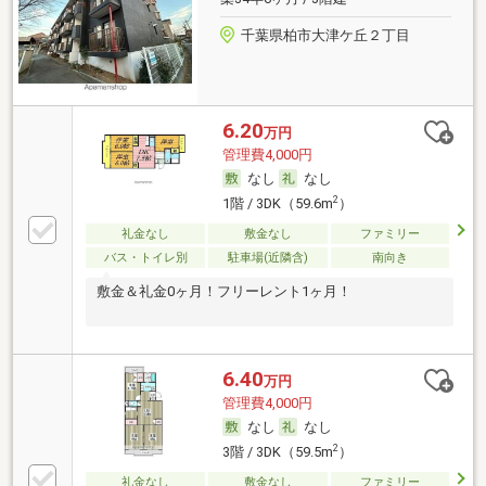
千葉県柏市大津ケ丘２丁目
6.20
万円
管理費4,000円
なし
なし
2
1階 / 3DK（59.6m
）
礼金なし
敷金なし
ファミリー
バス・トイレ別
駐車場(近隣含)
南向き
敷金＆礼金0ヶ月！フリーレント1ヶ月！
6.40
万円
管理費4,000円
なし
なし
2
3階 / 3DK（59.5m
）
礼金なし
敷金なし
ファミリー