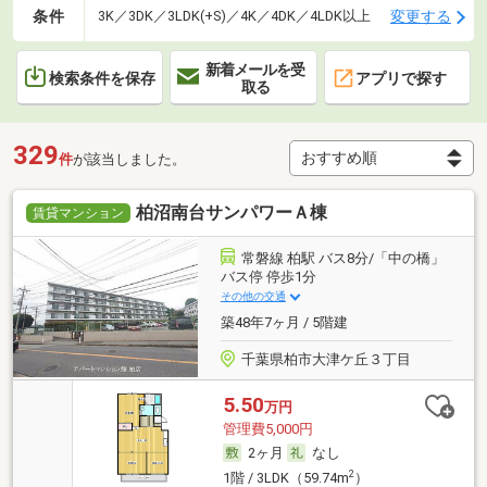
条件
変更する
3K／3DK／3LDK(+S)／4K／4DK／4LDK以上
新着メールを受
検索条件を保存
アプリで探す
取る
329
件
が該当しました。
柏沼南台サンパワーＡ棟
賃貸マンション
常磐線 柏駅 バス8分/「中の橋」
バス停 停歩1分
その他の交通
築48年7ヶ月 / 5階建
千葉県柏市大津ケ丘３丁目
5.50
万円
管理費5,000円
2ヶ月
なし
2
1階 / 3LDK（59.74m
）