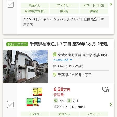
礼金なし
ファミリー
バス・トイレ別
駐車場(近隣含)
南向き
駐輪場
◇15000円！キャッシュバック◇サイト経由限定！8/
末まで
千葉県柏市逆井３丁目 築56年3ヶ月 2階建
賃貸一戸建て
東武鉄道野田線 逆井駅 徒歩13分
その他の交通
築56年3ヶ月 / 2階建
千葉県柏市逆井３丁目
6.30
万円
管理費-
なし
なし
2
1階 / 3DK（43.25m
）
礼金なし
敷金なし
ファミリー