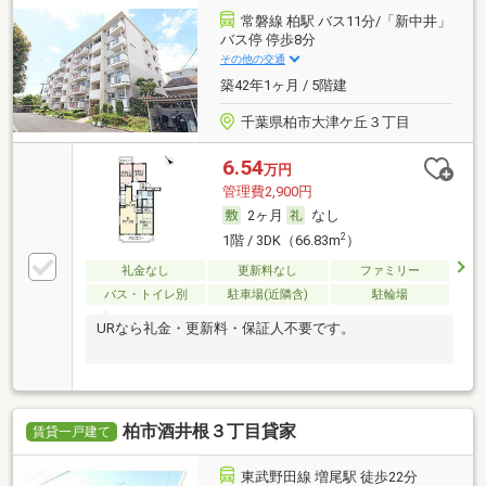
常磐線 柏駅 バス11分/「新中井」
バス停 停歩8分
その他の交通
築42年1ヶ月 / 5階建
千葉県柏市大津ケ丘３丁目
6.54
万円
管理費2,900円
2ヶ月
なし
2
1階 / 3DK（66.83m
）
礼金なし
更新料なし
ファミリー
バス・トイレ別
駐車場(近隣含)
駐輪場
URなら礼金・更新料・保証人不要です。
柏市酒井根３丁目貸家
賃貸一戸建て
東武野田線 増尾駅 徒歩22分