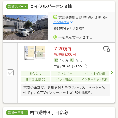
ロイヤルガーデンＢ棟
賃貸アパート
東武鉄道野田線 増尾駅 徒歩10分
その他の交通
築35年6ヶ月 / 2階建
千葉県柏市中原２丁目
7.70
万円
管理費3,000円
1ヶ月
なし
2
2階 / 3LDK（71.55m
）
礼金なし
ファミリー
バス・トイレ別
駐車場(近隣含)
ペット相談可
インターネット無料
東南の角部屋、専用庭付きテラスハウス ペット可物
件です。CATVインターネットWi-Fi利用無料。
柏市逆井３丁目邸宅
賃貸一戸建て