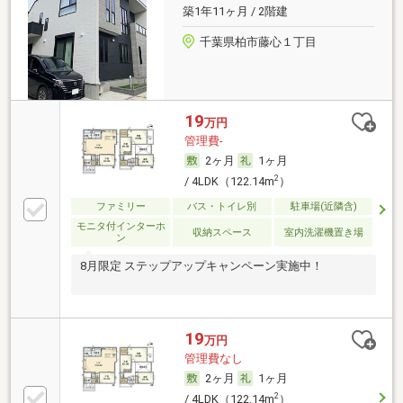
築1年11ヶ月 / 2階建
千葉県柏市藤心１丁目
19
万円
管理費-
2ヶ月
1ヶ月
2
/ 4LDK（122.14m
）
ファミリー
バス・トイレ別
駐車場(近隣含)
モニタ付インターホ
収納スペース
室内洗濯機置き場
ン
8月限定 ステップアップキャンペーン実施中！
19
万円
管理費なし
2ヶ月
1ヶ月
2
/ 4LDK（122.14m
）