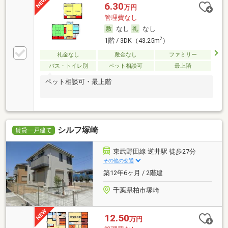
6.30
万円
管理費なし
なし
なし
2
1階 / 3DK（43.25m
）
礼金なし
敷金なし
ファミリー
バス・トイレ別
ペット相談可
最上階
ペット相談可・最上階
シルフ塚崎
賃貸一戸建て
東武野田線 逆井駅 徒歩27分
その他の交通
築12年6ヶ月 / 2階建
千葉県柏市塚崎
12.50
万円