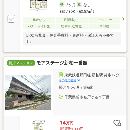
2ヶ月
なし
2
3階 / 3DK（63.57m
）
礼金なし
更新料なし
ファミリー
バス・トイレ別
駐車場(近隣含)
角部屋
URなら礼金・仲介手数料・更新料・保証人も不要で
す。
モアステージ新柏一番館
賃貸マンション
東武鉄道野田線 新柏駅 徒歩12分
その他の交通
築31年6ヶ月 / 3階建
千葉県柏市名戸ケ谷１丁目
14
万円
管理費8,000円