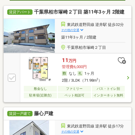
千葉県柏市塚崎２丁目 築11年3ヶ月 2階建
賃貸アパート
東武鉄道野田線 逆井駅 徒歩32分
その他の交通
築11年3ヶ月 / 2階建
千葉県柏市塚崎２丁目
11
万円
管理費6,000円
なし
1ヶ月
2
2階 / 3LDK（71.98m
）
敷金なし
ファミリー
バス・トイレ別
駐車場(近隣含)
ペット相談可
インターネット無料
藤心戸建
賃貸一戸建て
東武鉄道野田線 逆井駅 徒歩17分
その他の交通