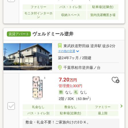
ファミリー
バス・トイレ別
駐車場(近隣含)
モニタ付インターホ
収納スペース
室内洗濯機置き場
ン
ヴェルドミール逆井
賃貸アパート
東武鉄道野田線 逆井駅 徒歩2分
その他の交通
築24年7ヶ月 / 2階建
千葉県柏市逆井藤ノ台
7.20
万円
管理費3,000円
なし
なし
2
2階 / 3DK（63.8m
）
礼金なし
敷金なし
ファミリー
バス・トイレ別
駐車場(近隣含)
最上階
敷金・礼金不要！ご家族向けの3ＤＫ。