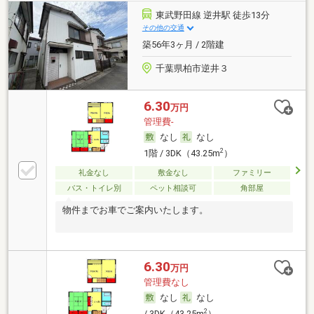
東武野田線 逆井駅 徒歩13分
その他の交通
築56年3ヶ月 / 2階建
千葉県柏市逆井３
6.30
万円
管理費-
なし
なし
2
1階 / 3DK（43.25m
）
礼金なし
敷金なし
ファミリー
バス・トイレ別
ペット相談可
角部屋
物件までお車でご案内いたします。
6.30
万円
管理費なし
なし
なし
2