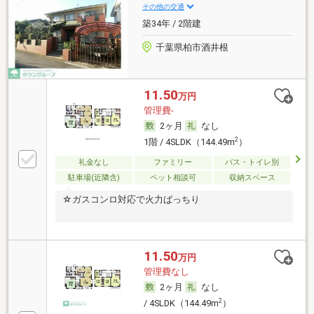
その他の交通
築34年 / 2階建
千葉県柏市酒井根
11.50
万円
管理費-
2ヶ月
なし
2
1階 / 4SLDK（144.49m
）
礼金なし
ファミリー
バス・トイレ別
駐車場(近隣含)
ペット相談可
収納スペース
☆ガスコンロ対応で火力ばっちり
11.50
万円
管理費なし
2ヶ月
なし
2
/ 4SLDK（144.49m
）