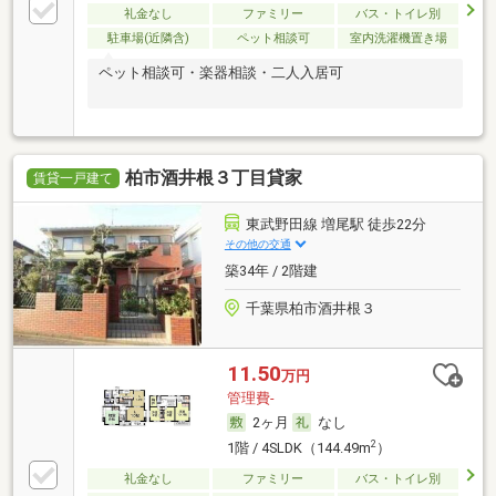
礼金なし
ファミリー
バス・トイレ別
駐車場(近隣含)
ペット相談可
室内洗濯機置き場
ペット相談可・楽器相談・二人入居可
柏市酒井根３丁目貸家
賃貸一戸建て
東武野田線 増尾駅 徒歩22分
その他の交通
築34年 / 2階建
千葉県柏市酒井根３
11.50
万円
管理費-
2ヶ月
なし
2
1階 / 4SLDK（144.49m
）
礼金なし
ファミリー
バス・トイレ別