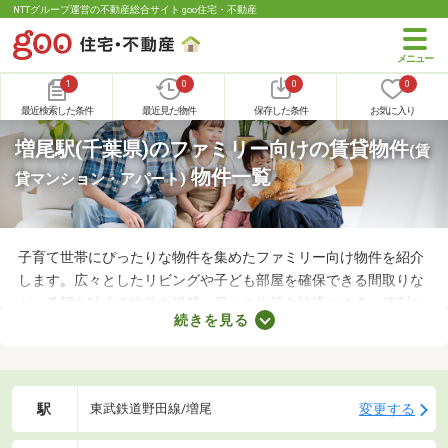
NTTグループ運営の不動産総合サイト goo住宅・不動産
1
0
0
0
最近検索した条件
最近見た物件
保存した条件
お気に入り
増尾駅(千葉県)のファミリー向けの賃貸物件
(賃
物件一覧
貸マンション・アパート)
子育て世帯にぴったりな物件を集めたファミリー向け物件を紹介
します。広々としたリビングや子ども部屋を確保できる間取りな
ど、希望を叶える物件を掲載。日々の生活を快適にする、便利な
続きを見る
設備が備わった物件もお伝えします。子育て世帯はもちろん、こ
れから家族が増える予定の方も、お気に入りの部屋を見つけてみ
てくださいね。
駅
変更する
東武鉄道野田線/増尾