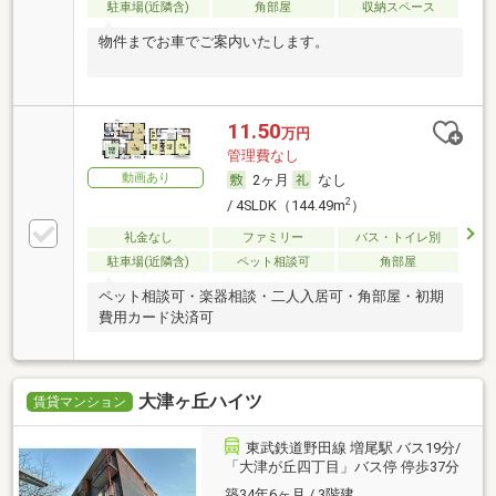
駐車場(近隣含)
角部屋
収納スペース
物件までお車でご案内いたします。
11.50
万円
管理費なし
動画あり
2ヶ月
なし
2
/ 4SLDK（144.49m
）
礼金なし
ファミリー
バス・トイレ別
駐車場(近隣含)
ペット相談可
角部屋
ペット相談可・楽器相談・二人入居可・角部屋・初期
費用カード決済可
大津ヶ丘ハイツ
賃貸マンション
東武鉄道野田線 増尾駅 バス19分/
「大津が丘四丁目」バス停 停歩37分
築34年6ヶ月 / 3階建