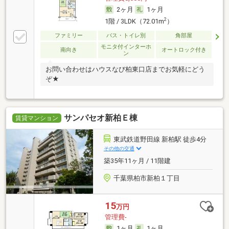
2ヶ月
1ヶ月
2
1階 / 3LDK（72.01m
）
ファミリー
バス・トイレ別
角部屋
モニタ付インターホ
南向き
オートロック付き
ン
お問い合わせはハウスなび柏東口店までお気軽にどう
ぞ★
サンパセオ新柏Ｅ棟
賃貸マンション
東武鉄道野田線 新柏駅 徒歩4分
その他の交通
築35年11ヶ月 / 11階建
千葉県柏市新柏１丁目
15
万円
管理費-
1ヶ月
1ヶ月