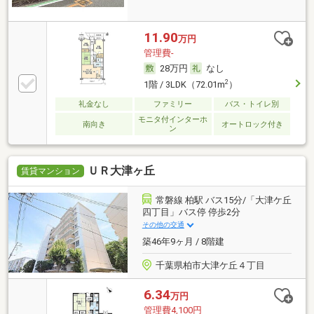
11.90
万円
管理費-
28万円
なし
2
1階 / 3LDK（72.01m
）
礼金なし
ファミリー
バス・トイレ別
モニタ付インターホ
南向き
オートロック付き
ン
ＵＲ大津ヶ丘
賃貸マンション
常磐線 柏駅 バス15分/「大津ケ丘
四丁目」バス停 停歩2分
その他の交通
築46年9ヶ月 / 8階建
千葉県柏市大津ケ丘４丁目
6.34
万円
管理費4,100円