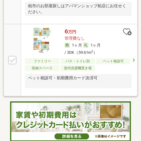
柏市のお部屋探しはアパマンショップ柏店にお任せく
ださい。
6
万円
管理費なし
1ヶ月
1ヶ月
2
/ 3DK（59.61m
）
ファミリー
バス・トイレ別
ペット相談可
収納スペース
室内洗濯機置き場
ペット相談可・初期費用カード決済可