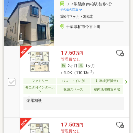
ＪＲ常磐線 南柏駅 徒歩9分
その他の交通
築6年7ヶ月 / 2階建
千葉県柏市今谷上町
17.50
万円
管理費なし
2ヶ月
1ヶ月
2
/ 4LDK（110.13m
）
ファミリー
バス・トイレ別
駐車場(近隣含)
モニタ付インターホ
収納スペース
室内洗濯機置き場
ン
楽器相談
17.50
万円
管理費なし