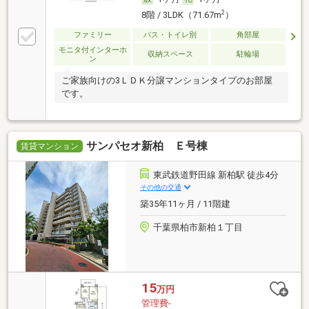
2
8階 / 3LDK（71.67m
）
ファミリー
バス・トイレ別
角部屋
モニタ付インターホ
収納スペース
駐輪場
ン
ご家族向けの3ＬＤＫ分譲マンションタイプのお部屋
です。
サンパセオ新柏 Ｅ号棟
賃貸マンション
東武鉄道野田線 新柏駅 徒歩4分
その他の交通
築35年11ヶ月 / 11階建
千葉県柏市新柏１丁目
15
万円
管理費-