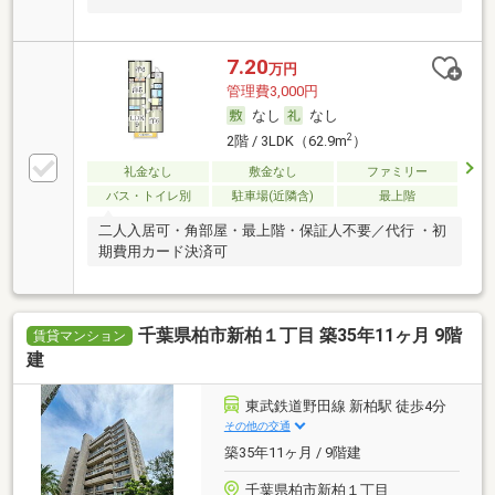
7.20
万円
管理費3,000円
なし
なし
2
2階 / 3LDK（62.9m
）
礼金なし
敷金なし
ファミリー
バス・トイレ別
駐車場(近隣含)
最上階
二人入居可・角部屋・最上階・保証人不要／代行 ・初
期費用カード決済可
千葉県柏市新柏１丁目 築35年11ヶ月 9階
賃貸マンション
建
東武鉄道野田線 新柏駅 徒歩4分
その他の交通
築35年11ヶ月 / 9階建
千葉県柏市新柏１丁目