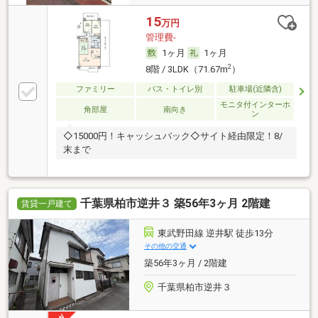
15
万円
管理費-
1ヶ月
1ヶ月
2
8階 / 3LDK（71.67m
）
ファミリー
バス・トイレ別
駐車場(近隣含)
モニタ付インターホ
角部屋
南向き
ン
◇15000円！キャッシュバック◇サイト経由限定！8/
末まで
千葉県柏市逆井３ 築56年3ヶ月 2階建
賃貸一戸建て
東武野田線 逆井駅 徒歩13分
その他の交通
築56年3ヶ月 / 2階建
千葉県柏市逆井３