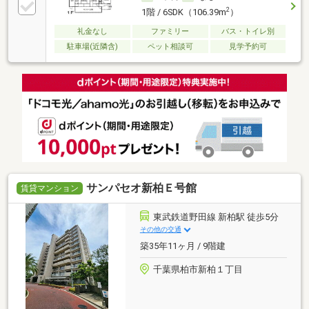
2
1階 / 6SDK（106.39m
）
礼金なし
ファミリー
バス・トイレ別
駐車場(近隣含)
ペット相談可
見学予約可
サンパセオ新柏Ｅ号館
賃貸マンション
東武鉄道野田線 新柏駅 徒歩5分
その他の交通
築35年11ヶ月 / 9階建
千葉県柏市新柏１丁目