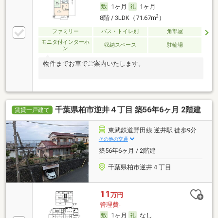
1ヶ月
1ヶ月
2
8階 / 3LDK（71.67m
）
ファミリー
バス・トイレ別
角部屋
モニタ付インターホ
収納スペース
駐輪場
ン
物件までお車でご案内いたします。
千葉県柏市逆井４丁目 築56年6ヶ月 2階建
賃貸一戸建て
東武鉄道野田線 逆井駅 徒歩9分
その他の交通
築56年6ヶ月 / 2階建
千葉県柏市逆井４丁目
11
万円
管理費-
1ヶ月
なし