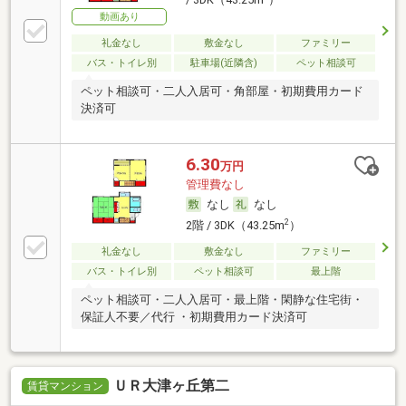
/ 3DK（43.25m
）
動画あり
礼金なし
敷金なし
ファミリー
バス・トイレ別
駐車場(近隣含)
ペット相談可
ペット相談可・二人入居可・角部屋・初期費用カード
決済可
6.30
万円
管理費なし
なし
なし
2
2階 / 3DK（43.25m
）
礼金なし
敷金なし
ファミリー
バス・トイレ別
ペット相談可
最上階
ペット相談可・二人入居可・最上階・閑静な住宅街・
保証人不要／代行 ・初期費用カード決済可
ＵＲ大津ヶ丘第二
賃貸マンション