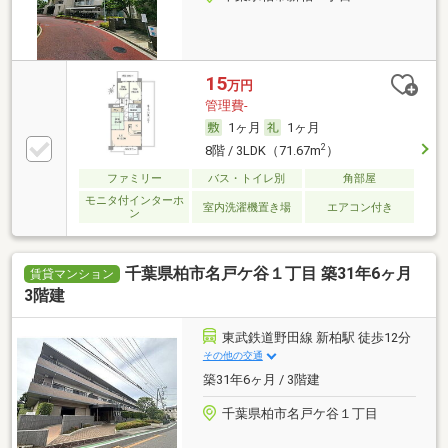
15
万円
管理費-
1ヶ月
1ヶ月
2
8階 / 3LDK（71.67m
）
ファミリー
バス・トイレ別
角部屋
モニタ付インターホ
室内洗濯機置き場
エアコン付き
ン
千葉県柏市名戸ケ谷１丁目 築31年6ヶ月
賃貸マンション
3階建
東武鉄道野田線 新柏駅 徒歩12分
その他の交通
築31年6ヶ月 / 3階建
千葉県柏市名戸ケ谷１丁目