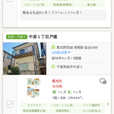
バス・トイレ別
駐車場(近隣含)
最上階
敷金＆礼金0ヶ月！フリーレント1ヶ月！
中原１丁目戸建
賃貸一戸建て
東武野田線 増尾駅 徒歩24分
その他の交通
築53年3ヶ月 / 2階建
千葉県柏市中原１
6
万円
管理費-
1ヶ月
1ヶ月
2
1階 / 3DK（59.61m
）
ファミリー
バス・トイレ別
ペット相談可
室内洗濯機置き場
洗面所独立
コンロ2口以上