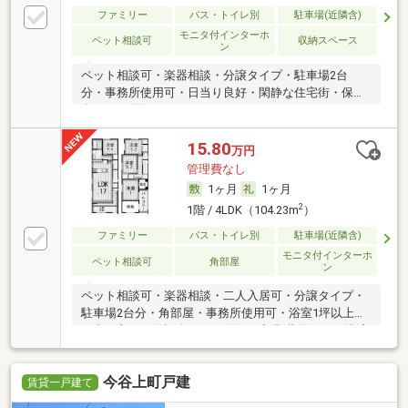
ファミリー
バス・トイレ別
駐車場(近隣含)
モニタ付インターホ
ペット相談可
収納スペース
ン
ペット相談可・楽器相談・分譲タイプ・駐車場2台
分・事務所使用可・日当り良好・閑静な住宅街・保証
人不要／代行
15.80
万円
管理費なし
1ヶ月
1ヶ月
2
1階 / 4LDK（104.23m
）
ファミリー
バス・トイレ別
駐車場(近隣含)
モニタ付インターホ
ペット相談可
角部屋
ン
ペット相談可・楽器相談・二人入居可・分譲タイプ・
駐車場2台分・角部屋・事務所使用可・浴室1坪以上・
日当り良好・保証人不要／代行 ・初期費用カード決済
可
今谷上町戸建
賃貸一戸建て