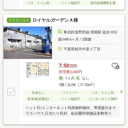
バス・トイレ別
ペット相談可
室内洗濯機置き場
ロイヤルガーデンＡ棟
テラスハウス
東武鉄道野田線 増尾駅 徒歩10分
築34年6ヶ月 / 2階建
千葉県柏市中原２丁目
7.50
万円
管理費3,000円
1ヶ月
なし
2
1階 / 3LDK（71.55m
）
礼金なし
ファミリー
バス・トイレ別
駐車場(近隣含)
ペット相談可
インターネット無料
ペット可/インターネット利用無料物件。専用庭付きテ
ラスハウス,日当たり良好、徒歩圏利便施設多数有り