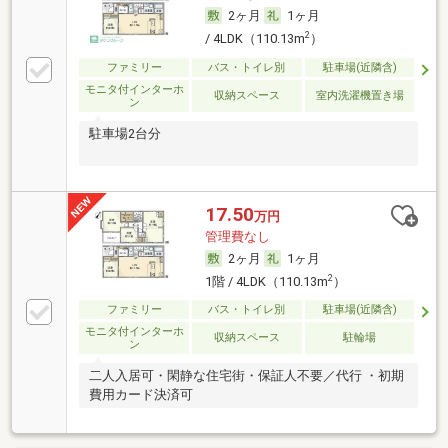
2ヶ月
1ヶ月
2
/ 4LDK（110.13m
）
ファミリー
バス・トイレ別
駐車場(近隣含)
モニタ付インターホ
収納スペース
室内洗濯機置き場
ン
駐車場2台分
17.50
万円
管理費なし
2ヶ月
1ヶ月
2
1階 / 4LDK（110.13m
）
ファミリー
バス・トイレ別
駐車場(近隣含)
モニタ付インターホ
収納スペース
駐輪場
ン
二人入居可・閑静な住宅街・保証人不要／代行 ・初期
費用カード決済可