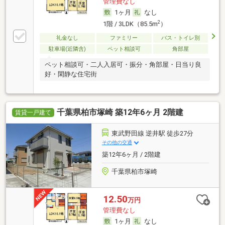
管理費なし
1ヶ月
なし
2
1階 / 3LDK（85.5m
）
礼金なし
ファミリー
バス・トイレ別
駐車場(近隣含)
ペット相談可
角部屋
ペット相談可・二人入居可・振分・角部屋・日当り良
好・閑静な住宅街
千葉県柏市塚崎 築12年6ヶ月 2階建
賃貸一戸建て
東武野田線 逆井駅 徒歩27分
その他の交通
築12年6ヶ月 / 2階建
千葉県柏市塚崎
12.50
万円
管理費なし
1ヶ月
なし