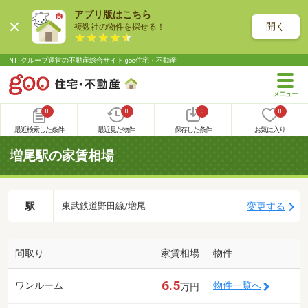
アプリ版はこちら
開く
複数社の物件を探せる！
NTTグループ運営の不動産総合サイト goo住宅・不動産
0
0
0
0
最近検索した条件
最近見た物件
保存した条件
お気に入り
増尾駅の家賃相場
駅
変更する
東武鉄道野田線/増尾
間取り
家賃相場
物件
6.5
ワンルーム
物件一覧へ
万円