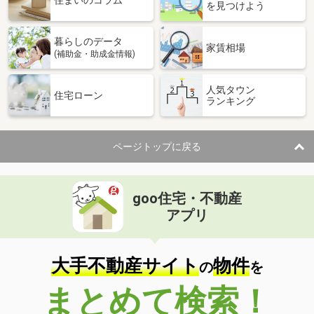
住まいのコラム
を見つけよう
暮らしのデータ
家賃相場
(補助金・助成金情報)
人気タウン
住宅ローン
ランキング
ページトップに戻る
goo住宅・不動産
アプリ
大手不動産サイト
物件
の
を
まとめて検索！