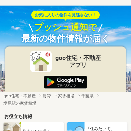
お気に入りの物件を見逃さない！
プッシュ通知で
最新の物件情報が届く
goo住宅・不動産
アプリ
goo住宅・不動産
賃貸
家賃相場
千葉県
増尾駅の家賃相場
お役立ち情報
「住みたい街」