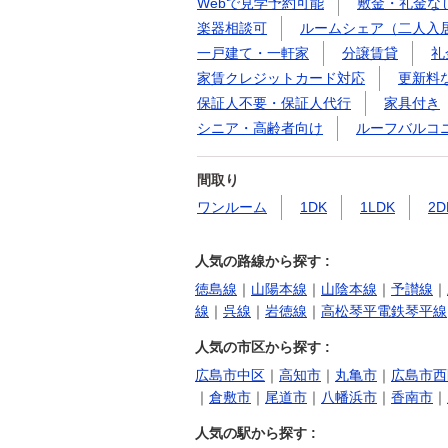
Webで見学予約可能
敷金・礼金な
楽器相談可
ルームシェア（二人入
一戸建て・一軒家
分譲賃貸
礼
家賃クレジットカード対応
更新料
保証人不要・保証人代行
家具付き
シニア・高齢者向け
ルーフバルコ
間取り
ワンルーム
1DK
1LDK
2D
人気の路線から探す :
徳島線
｜
山陽本線
｜
山陰本線
｜
予讃線
｜
線
｜
呉線
｜
岩徳線
｜
高松琴平電鉄琴平線
人気の市区から探す :
広島市中区
｜
高知市
｜
丸亀市
｜
広島市西
｜
倉敷市
｜
尾道市
｜
八幡浜市
｜
香南市
｜
人気の駅から探す :