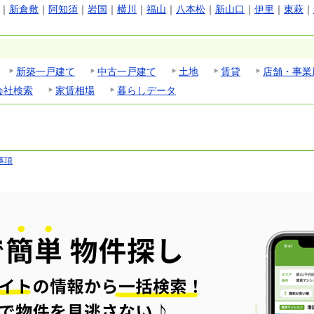
｜
新倉敷
｜
阿知須
｜
岩国
｜
横川
｜
福山
｜
八本松
｜
新山口
｜
伊里
｜
東萩
｜
新築一戸建て
中古一戸建て
土地
賃貸
店舗・事業
会社検索
家賃相場
暮らしデータ
事項