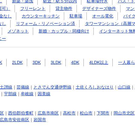
し
新築・築浅
駅近・駅５分以内
駐車場付き
バス・ト
居可）
フリーレント
貸主物件
デザイナーズ物件
マン
金なし
カウンターキッチン
駐車場
オール電化
バイ
なし
リフォーム・リノベーション済
タワーマンション（高層
メゾネット
新婚・カップル・同棲向け
インターネット無
ニー
K
2LDK
3DK
3LDK
4DK
4LDK以上
一人暮ら
土讃線
｜
芸備線
｜
とさでん交通伊野線
｜
土佐くろしおなはり
｜
山口線
｜
｜
宇部線
｜
牟岐線
｜
因美線
区
｜
西伯郡伯耆町
｜
広島市南区
｜
高松市
｜
松山市
｜
下関市
｜
岡山市北区
広島市安佐南区
｜
岩国市