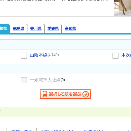
根県
徳島県
香川県
愛媛県
高知県
山陰本線
木次
(4,740)
一畑電車大社線
(0)
す