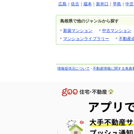
広島
｜
佐古
｜
蔵本
｜
新井口
｜
早島
｜
中庄
島根県で他のジャンルから探す
新築マンション
中古マンション
マンションライブラリー
不動産
情報提供元について
-
不動産情報に関する免責