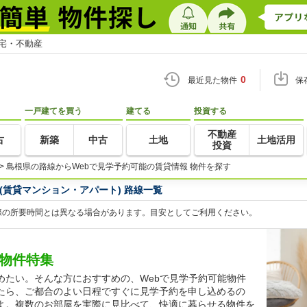
住宅・不動産
0
最近見た物件
保
一戸建てを買う
建てる
投資する
不動産
古
新築
中古
土地
土地活用
投資
>
島根県の路線からWebで見学予約可能の賃貸情報 物件を探す
(賃貸マンション・アパート) 路線一覧
際の所要時間とは異なる場合があります。目安としてご利用ください。
貸物件特集
めたい。そんな方におすすめの、Webで見学予約可能物件
たら、ご都合のよい日程ですぐに見学予約を申し込めるの
よ。複数のお部屋を実際に見比べて、快適に暮らせる物件を