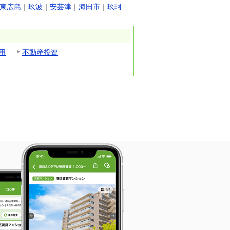
東広島
｜
玖波
｜
安芸津
｜
海田市
｜
玖珂
用
不動産投資