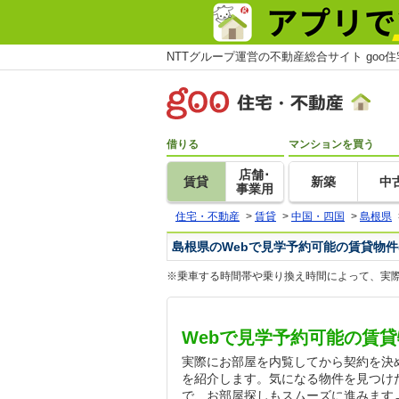
NTTグループ運営の不動産総合サイト goo
借りる
マンションを買う
店舗･
賃貸
新築
中
事業用
住宅・不動産
>
賃貸
>
中国・四国
>
島根県
島根県のWebで見学予約可能の賃貸物件
※乗車する時間帯や乗り換え時間によって、実
Webで見学予約可能の賃
実際にお部屋を内覧してから契約を決
を紹介します。気になる物件を見つけ
で、お部屋探しもスムーズに進みます