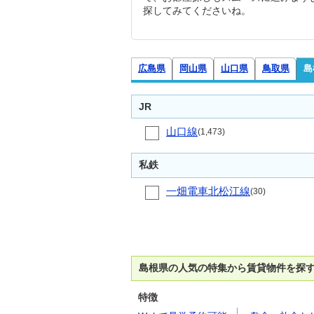
探してみてくださいね。
広島県
岡山県
山口県
鳥取県
島
JR
山口線
(1,473)
私鉄
一畑電車北松江線
(30)
島根県の人気の特集から賃貸物件を探
特徴