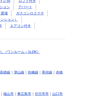
イレ別
ロフト付き
ション
アパート
ク置場
ガスコンロ２クチ
マンション）
料
エアコン付き
し（ワンルーム～1LDK）
高徳線
｜
津山線
｜
伯備線
｜
美祢線
｜
赤穂
｜
福山市
｜
東広島市
｜
廿日市市
｜
山口市