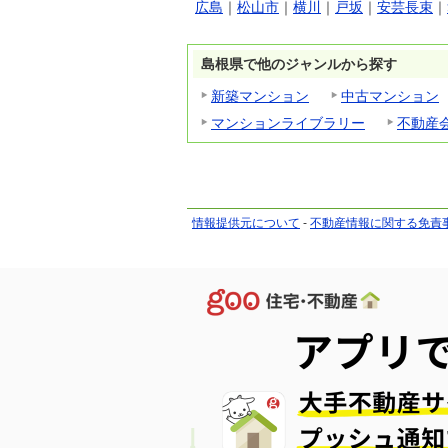
広島
｜
松山市
｜
横川
｜
戸坂
｜
安芸長束
｜
島根県で他のジャンルから探す
新築マンション
中古マンション
マンションライブラリー
不動産
情報提供元について
-
不動産情報に関する免責