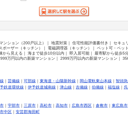
マンション（200戸以上）
｜
地震対策
｜
住宅性能評価書付き
｜
セキュ
スポーザー（キッチン）
｜
電磁調理器（キッチン）
｜
ペット可・ペッ
棟から見える
｜
海まで徒歩10分以内
｜
即入居可能
｜
最寄駅から徒歩5
1999万円以内の新築マンション
｜
2999万円以内の新築マンション
｜
3
線
｜
芸備線
｜
可部線
｜
東海道・山陽新幹線
｜
岡山電軌東山本線
｜
智頭急
予鉄道環状線
｜
伊予鉄道城南線
｜
津山線
｜
吉備線
｜
伯備線
｜
福塩線
｜
呉
市
｜
宇部市
｜
三原市
｜
高松市
｜
高知市
｜
広島市西区
｜
倉敷市
｜
東広島市
市中区
｜
安芸郡海田町