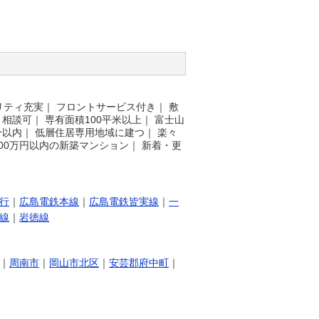
リティ充実
｜
フロントサービス付き
｜
敷
ト相談可
｜
専有面積100平米以上
｜
富士山
分以内
｜
低層住居専用地域に建つ
｜
楽々
500万円以内の新築マンション
｜
新着・更
行
｜
広島電鉄本線
｜
広島電鉄皆実線
｜
一
線
｜
岩徳線
｜
周南市
｜
岡山市北区
｜
安芸郡府中町
｜