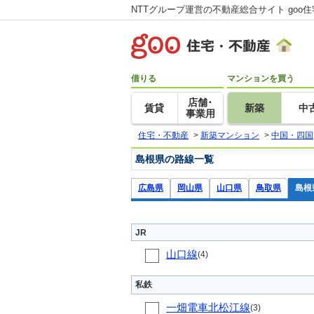
NTTグループ運営の不動産総合サイト goo
借りる
マンションを買う
店舗･
賃貸
新築
中
事業用
住宅・不動産
>
新築マンション
>
中国・四国
島根県の路線一覧
広島県
岡山県
山口県
鳥取県
島根
JR
山口線
(4)
私鉄
一畑電車北松江線
(3)