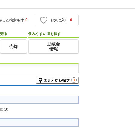
0
0
存した検索条件
お気に入り
売る
住みやすい街を探す
助成金
売却
情報
線
(0)