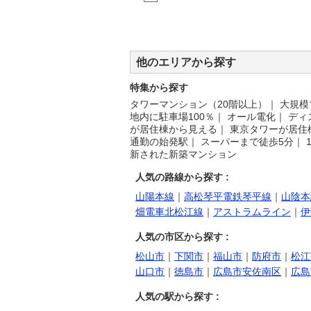
他のエリアから探す
特集から探す
タワーマンション（20階以上）
｜
大規模
地内に駐車場100％
｜
オール電化
｜
ディ
が居住棟から見える
｜
東京タワーが居住
通勤の始発駅
｜
スーパーまで徒歩5分
｜
新された新築マンション
人気の路線から探す :
山陽本線
｜
高松琴平電鉄琴平線
｜
山陰本
畑電車北松江線
｜
アストラムライン
｜
伊
人気の市区から探す :
松山市
｜
下関市
｜
福山市
｜
防府市
｜
松江
山口市
｜
徳島市
｜
広島市安佐南区
｜
広島
人気の駅から探す :