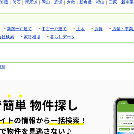
箸蔵
｜
伏石
｜
新尾道
｜
岡山
｜
庭瀬
｜
倉敷
｜
新倉敷
｜
福山
｜
三原
｜
新南陽
新築一戸建て
中古一戸建て
土地
賃貸
店舗・事業
会社検索
家賃相場
暮らしデータ
事項