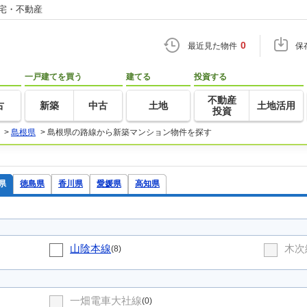
住宅・不動産
0
最近見た物件
保
一戸建てを買う
建てる
投資する
不動産
古
新築
中古
土地
土地活用
投資
>
島根県
>
島根県の路線から新築マンション物件を探す
県
徳島県
香川県
愛媛県
高知県
山陰本線
木次
(8)
一畑電車大社線
(0)