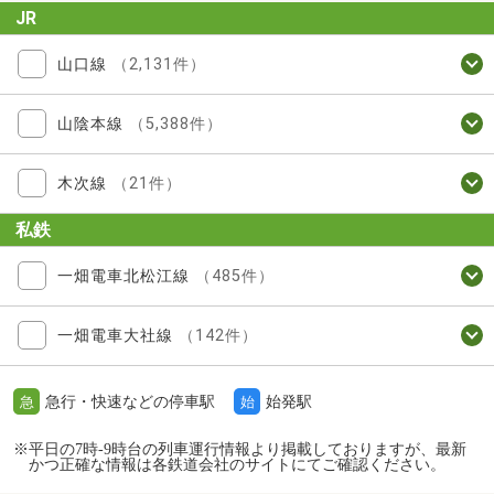
JR
山口線
（2,131件）
山陰本線
（5,388件）
木次線
（21件）
私鉄
一畑電車北松江線
（485件）
一畑電車大社線
（142件）
急行・快速などの停車駅
始発駅
急
始
※平日の7時-9時台の列車運行情報より掲載しておりますが、最新
かつ正確な情報は各鉄道会社のサイトにてご確認ください。