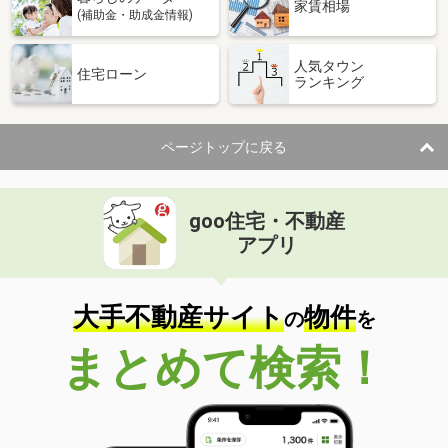
家賃相場
(補助金・助成金情報)
人気タウン
住宅ローン
ランキング
ページトップに戻る
goo住宅・不動産
アプリ
大手不動産サイト
物件
の
を
まとめて検索！