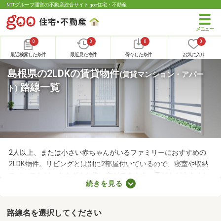
NTTグループ運営の不動産総合サイト goo住宅・不動産
0
0
0
0
最近検索した条件
最近見た物件
保存した条件
お気に入り
島根県の2LDKの賃貸物件
(賃貸マンション・アパー
路線一覧
ト)
2人以上、または小さい赤ちゃんがいるファミリーにおすすめの
2LDK物件。リビングとは別に2部屋付いているので、寝室や収納
スペースなど、さまざまな使い方ができます。子どもが大きくな
続きを見る
れば子ども部屋にもできるので、長く住めることも魅力です。こ
こでは、快適に暮らせる2LDK物件を紹介します。間取りや家賃を
チェックして、希望にぴったりな物件を見つけましょう。
路線名を選択してください