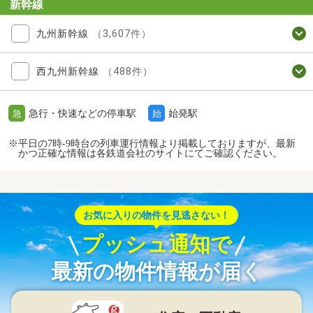
新幹線
九州新幹線
（3,607件）
西九州新幹線
（488件）
急行・快速などの停車駅
始発駅
急
始
※平日の7時-9時台の列車運行情報より掲載しておりますが、最新
かつ正確な情報は各鉄道会社のサイトにてご確認ください。
お気に入りの物件を見逃さない！
プッシュ通知で
最新の物件情報が届く