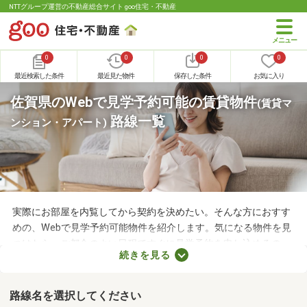
NTTグループ運営の不動産総合サイト goo住宅・不動産
0
0
0
0
最近検索した条件
最近見た物件
保存した条件
お気に入り
佐賀県のWebで見学予約可能の賃貸物件
(賃貸マ
路線一覧
ンション・アパート)
実際にお部屋を内覧してから契約を決めたい。そんな方におすす
めの、Webで見学予約可能物件を紹介します。気になる物件を見
つけたら、ご都合のよい日程ですぐに見学予約を申し込めるの
続きを見る
で、お部屋探しもスムーズに進みますよ。複数のお部屋を実際に
見比べて、快適に暮らせる物件を探してみてくださいね。
路線名を選択してください