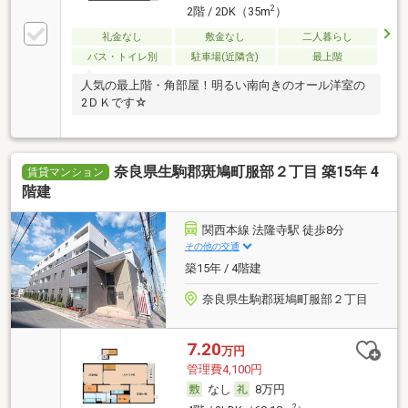
2
2階 / 2DK（35m
）
礼金なし
敷金なし
二人暮らし
バス・トイレ別
駐車場(近隣含)
最上階
人気の最上階・角部屋！明るい南向きのオール洋室の
2ＤＫです☆
奈良県生駒郡斑鳩町服部２丁目 築15年 4
賃貸マンション
階建
関西本線 法隆寺駅 徒歩8分
その他の交通
築15年 / 4階建
奈良県生駒郡斑鳩町服部２丁目
7.20
万円
管理費4,100円
なし
8万円
2