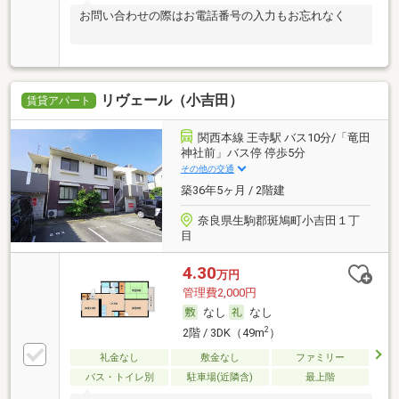
お問い合わせの際はお電話番号の入力もお忘れなく
リヴェール（小吉田）
賃貸アパート
関西本線 王寺駅 バス10分/「竜田
神社前」バス停 停歩5分
その他の交通
築36年5ヶ月 / 2階建
奈良県生駒郡斑鳩町小吉田１丁
目
4.30
万円
管理費2,000円
なし
なし
2
2階 / 3DK（49m
）
礼金なし
敷金なし
ファミリー
バス・トイレ別
駐車場(近隣含)
最上階