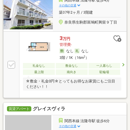
関西本線 法隆寺駅 徒歩4分
その他の交通
築37年2ヶ月 / 3階建
奈良県生駒郡斑鳩町興留９丁目
3
万円
管理費-
なし
なし
2
3階 / 1K（16m
）
礼金なし
敷金なし
一人暮らし
最上階
南向き
駐輪場
☆敷金・礼金0円☆とってもお得なお家賃にもご注目
ください！！
グレイスヴィラ
賃貸アパート
関西本線 法隆寺駅 徒歩6分
その他の交通