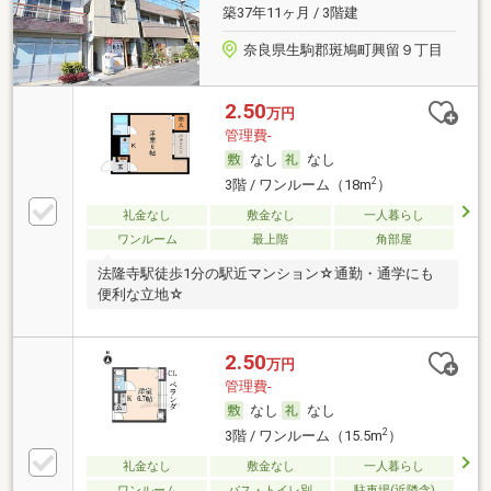
築37年11ヶ月 / 3階建
奈良県生駒郡斑鳩町興留９丁目
2.50
万円
管理費-
なし
なし
2
3階 / ワンルーム（18m
）
礼金なし
敷金なし
一人暮らし
ワンルーム
最上階
角部屋
法隆寺駅徒歩1分の駅近マンション☆通勤・通学にも
便利な立地☆
2.50
万円
管理費-
なし
なし
2
3階 / ワンルーム（15.5m
）
礼金なし
敷金なし
一人暮らし
ワンルーム
バス・トイレ別
駐車場(近隣含)