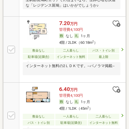
な「レジデンス斑鳩」はいかがでしょうか♪
7.20
万円
管理費4,100円
なし
1ヶ月
2
4階 / 2LDK（60.18m
）
敷金なし
二人暮らし
バス・トイレ別
駐車場(近隣含)
インターネット無料
最上階
インターネット無料の2ＬＤＫです。--パノラマ掲載--
6.40
万円
管理費4,100円
なし
1ヶ月
2
4階 / 1LDK（45m
）
敷金なし
一人暮らし
二人暮らし
バス・トイレ別
駐車場(近隣含)
インターネット無料