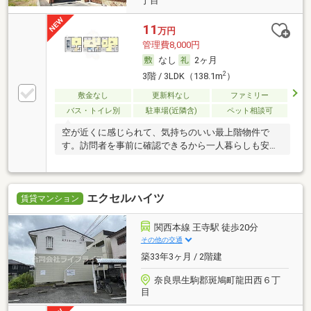
丁目
11
万円
管理費8,000円
なし
2ヶ月
2
3階 / 3LDK（138.1m
）
敷金なし
更新料なし
ファミリー
バス・トイレ別
駐車場(近隣含)
ペット相談可
空が近くに感じられて、気持ちのいい最上階物件で
す。訪問者を事前に確認できるから一人暮らしも安心
です。
エクセルハイツ
賃貸マンション
関西本線 王寺駅 徒歩20分
その他の交通
築33年3ヶ月 / 2階建
奈良県生駒郡斑鳩町龍田西６丁
目