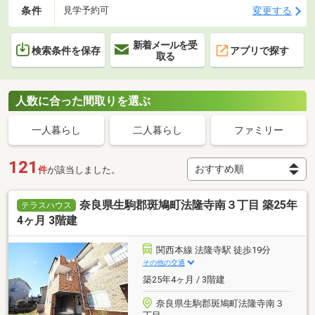
条件
変更する
見学予約可
新着メールを受
検索条件を保存
アプリで探す
取る
人数に合った間取りを選ぶ
一人暮らし
二人暮らし
ファミリー
121
件
が該当しました。
奈良県生駒郡斑鳩町法隆寺南３丁目 築25年
テラスハウス
4ヶ月 3階建
関西本線 法隆寺駅 徒歩19分
その他の交通
築25年4ヶ月 / 3階建
奈良県生駒郡斑鳩町法隆寺南３