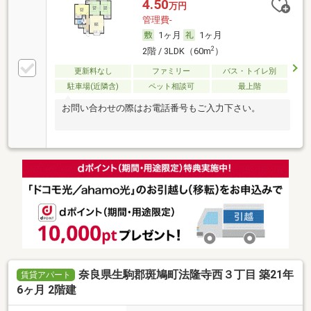
4.50
万円
管理費-
1ヶ月
1ヶ月
2
2階 / 3LDK（60m
）
更新料なし
ファミリー
バス・トイレ別
駐車場(近隣含)
ペット相談可
最上階
お問い合わせの際はお電話番号もご入力下さい。
奈良県生駒郡斑鳩町法隆寺西３丁目 築21年
賃貸アパート
6ヶ月 2階建