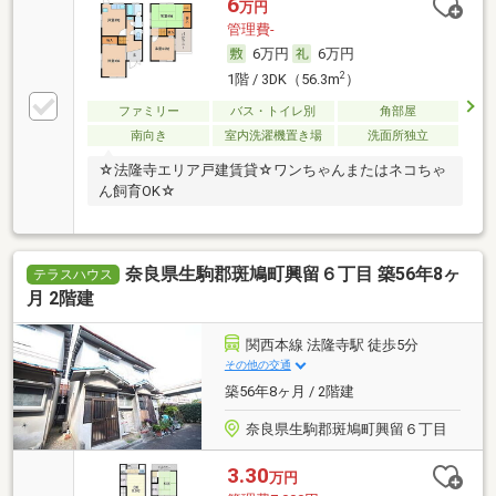
6
万円
管理費-
6万円
6万円
2
1階 / 3DK（56.3m
）
ファミリー
バス・トイレ別
角部屋
南向き
室内洗濯機置き場
洗面所独立
☆法隆寺エリア戸建賃貸☆ワンちゃんまたはネコちゃ
ん飼育OK☆
奈良県生駒郡斑鳩町興留６丁目 築56年8ヶ
テラスハウス
月 2階建
関西本線 法隆寺駅 徒歩5分
その他の交通
築56年8ヶ月 / 2階建
奈良県生駒郡斑鳩町興留６丁目
3.30
万円