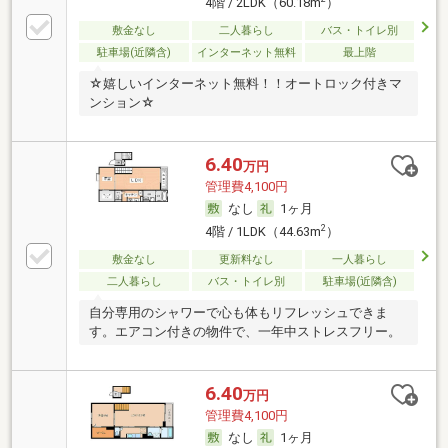
4階 / 2LDK（60.18m
）
敷金なし
二人暮らし
バス・トイレ別
駐車場(近隣含)
インターネット無料
最上階
☆嬉しいインターネット無料！！オートロック付きマ
ンション☆
6.40
万円
管理費4,100円
なし
1ヶ月
2
4階 / 1LDK（44.63m
）
敷金なし
更新料なし
一人暮らし
二人暮らし
バス・トイレ別
駐車場(近隣含)
自分専用のシャワーで心も体もリフレッシュできま
す。エアコン付きの物件で、一年中ストレスフリー。
6.40
万円
管理費4,100円
なし
1ヶ月