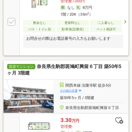
管理費7,000円
なし
8万円
2
1階 / 2DK（35m
）
敷金なし
更新料なし
二人暮らし
バス・トイレ別
駐車場(近隣含)
ペット相談可
お問合せの際はお電話番号の入力もお願いします
奈良県生駒郡斑鳩町興留６丁目 築50年5
賃貸マンション
ヶ月 3階建
関西本線 法隆寺駅 徒歩5分
その他の交通
築50年5ヶ月 / 3階建
奈良県生駒郡斑鳩町興留６丁目
3.30
万円
管理費-