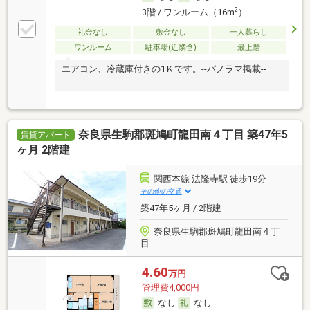
2
3階 / ワンルーム（16m
）
礼金なし
敷金なし
一人暮らし
ワンルーム
駐車場(近隣含)
最上階
エアコン、冷蔵庫付きの1Ｋです。--パノラマ掲載--
奈良県生駒郡斑鳩町龍田南４丁目 築47年5
賃貸アパート
ヶ月 2階建
関西本線 法隆寺駅 徒歩19分
その他の交通
築47年5ヶ月 / 2階建
奈良県生駒郡斑鳩町龍田南４丁
目
4.60
万円
管理費4,000円
なし
なし