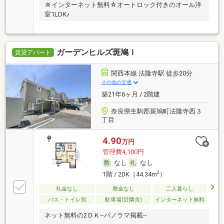
☆インターネット無料☆オートロック付きのオール洋
室1LDK♪
ガーデンヒルズ斑鳩Ｉ
賃貸アパート
関西本線 法隆寺駅 徒歩20分
その他の交通
築21年6ヶ月 / 2階建
奈良県生駒郡斑鳩町法隆寺西３
丁目
4.90
万円
管理費4,100円
なし
なし
2
1階 / 2DK（44.34m
）
礼金なし
敷金なし
二人暮らし
バス・トイレ別
駐車場(近隣含)
インターネット無料
ネット無料の2ＤＫ--パノラマ掲載--