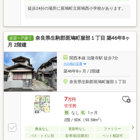
徒歩24分の場所に斑鳩町立斑鳩西小学校があります。
奈良県生駒郡斑鳩町服部１丁目 築46年8ヶ
賃貸一戸建て
月 2階建
関西本線 法隆寺駅 徒歩7分
その他の交通
築46年8ヶ月 / 2階建
奈良県生駒郡斑鳩町服部１丁目
7
万円
管理費-
なし
1ヶ月
2
2階 / 5DK（93.58m
）
敷金なし
更新料なし
ファミリー
バス・トイレ別
駐車場(近隣含)
ペット相談可