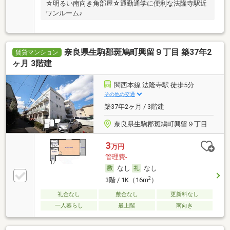
☆明るい南向き角部屋☆通勤通学に便利な法隆寺駅近
ワンルーム♪
奈良県生駒郡斑鳩町興留９丁目 築37年2
賃貸マンション
ヶ月 3階建
関西本線 法隆寺駅 徒歩5分
その他の交通
築37年2ヶ月 / 3階建
奈良県生駒郡斑鳩町興留９丁目
3
万円
管理費-
なし
なし
2
3階 / 1K（16m
）
礼金なし
敷金なし
更新料なし
一人暮らし
最上階
南向き