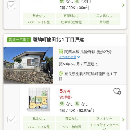
なし
5万円
2
2階 / 2DK（30m
）
敷金なし
更新料なし
二人暮らし
バス・トイレ別
駐車場(近隣含)
角部屋
斑鳩町龍田北１丁目戸建
賃貸一戸建て
関西本線 法隆寺駅 徒歩27分
その他の交通
築58年5ヶ月 / 平屋建て
奈良県生駒郡斑鳩町龍田北１丁
目
5
万円
管理費-
なし
なし
2
1階 / 4DK（82.97m
）
礼金なし
敷金なし
ファミリー
モニタ付インターホ
バス・トイレ別
ペット相談可
ン