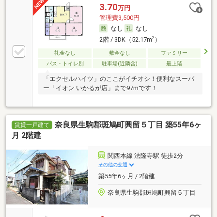
3.70
万円
管理費3,500円
なし
なし
2
2階 / 3DK（52.17m
）
礼金なし
敷金なし
ファミリー
バス・トイレ別
駐車場(近隣含)
最上階
「エクセルハイツ」のここがイチオシ！便利なスーパ
ー「イオン いかるが店」まで97mです！
奈良県生駒郡斑鳩町興留５丁目 築55年6ヶ
賃貸一戸建て
月 2階建
関西本線 法隆寺駅 徒歩2分
その他の交通
築55年6ヶ月 / 2階建
奈良県生駒郡斑鳩町興留５丁目