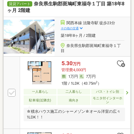
奈良県生駒郡斑鳩町東福寺１丁目 築18年8
賃貸アパート
ヶ月 2階建
関西本線 法隆寺駅 徒歩23分
その他の交通
築18年8ヶ月 / 2階建
奈良県生駒郡斑鳩町東福寺１丁
目
5.30
万円
管理費4,000円
1万円
7万円
2
1階 / 1LDK（43.75m
）
一人暮らし
二人暮らし
バス・トイレ別
モニタ付インターホ
駐車場(近隣含)
南向き
ン
☆積水ハウス施工のシャーメゾン☆オール洋室の広々
1LDK！！