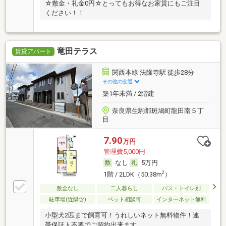
☆敷金・礼金0円☆とってもお得なお家賃にもご注目
ください！！
竜田テラス
賃貸アパート
関西本線 法隆寺駅 徒歩28分
その他の交通
築1年未満 / 2階建
奈良県生駒郡斑鳩町龍田南５丁
目
7.90
万円
管理費5,000円
なし
5万円
2
1階 / 2LDK（50.38m
）
敷金なし
二人暮らし
バス・トイレ別
駐車場(近隣含)
ペット相談可
インターネット無料
小型犬2匹まで飼育可！うれしいネット無料物件！連
帯保証人不要でご契約出来ます。