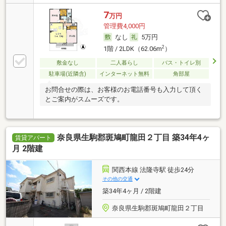
7
万円
管理費4,000円
なし
5万円
2
1階 / 2LDK（62.06m
）
敷金なし
二人暮らし
バス・トイレ別
駐車場(近隣含)
インターネット無料
角部屋
お問合せの際は、お客様のお電話番号も入力して頂く
とご案内がスムーズです。
奈良県生駒郡斑鳩町龍田２丁目 築34年4ヶ
賃貸アパート
月 2階建
関西本線 法隆寺駅 徒歩24分
その他の交通
築34年4ヶ月 / 2階建
奈良県生駒郡斑鳩町龍田２丁目