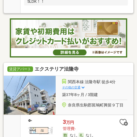
5LDK！！
エクステリア法隆寺
賃貸アパート
関西本線 法隆寺駅 徒歩4分
その他の交通
築37年8ヶ月 / 3階建
奈良県生駒郡斑鳩町興留９丁目
3
万円
管理費-
なし
なし