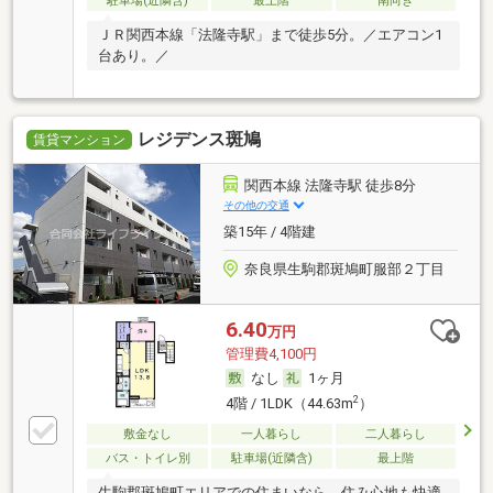
駐車場(近隣含)
最上階
南向き
ＪＲ関西本線「法隆寺駅」まで徒歩5分。／エアコン1
台あり。／
レジデンス斑鳩
賃貸マンション
関西本線 法隆寺駅 徒歩8分
その他の交通
築15年 / 4階建
奈良県生駒郡斑鳩町服部２丁目
6.40
万円
管理費4,100円
なし
1ヶ月
2
4階 / 1LDK（44.63m
）
敷金なし
一人暮らし
二人暮らし
バス・トイレ別
駐車場(近隣含)
最上階
生駒郡斑鳩町エリアでの住まいなら、住み心地も快適