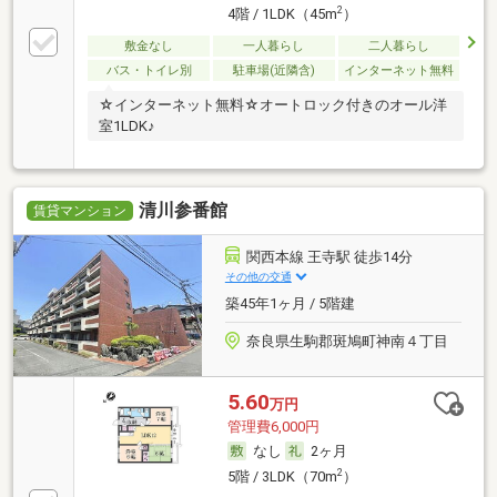
2
4階 / 1LDK（45m
）
敷金なし
一人暮らし
二人暮らし
バス・トイレ別
駐車場(近隣含)
インターネット無料
☆インターネット無料☆オートロック付きのオール洋
室1LDK♪
清川参番館
賃貸マンション
関西本線 王寺駅 徒歩14分
その他の交通
築45年1ヶ月 / 5階建
奈良県生駒郡斑鳩町神南４丁目
5.60
万円
管理費6,000円
なし
2ヶ月
2
5階 / 3LDK（70m
）