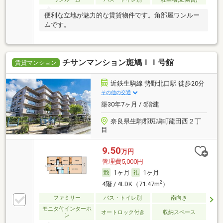
便利な立地が魅力的な賃貸物件です。角部屋ワンルー
ムです。
チサンマンション斑鳩ＩＩ号館
賃貸マンション
近鉄生駒線 勢野北口駅 徒歩20分
その他の交通
築30年7ヶ月 / 5階建
奈良県生駒郡斑鳩町龍田西２丁
目
9.50
万円
管理費5,000円
1ヶ月
1ヶ月
2
4階 / 4LDK（71.47m
）
ファミリー
バス・トイレ別
南向き
モニタ付インターホ
オートロック付き
収納スペース
ン