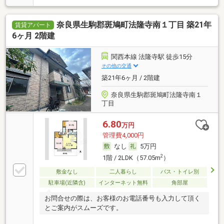
奈良県生駒郡斑鳩町法隆寺南１丁目 築21年
賃貸アパート
6ヶ月 2階建
関西本線 法隆寺駅 徒歩15分
その他の交通
築21年6ヶ月 / 2階建
奈良県生駒郡斑鳩町法隆寺南１
丁目
6.80
万円
管理費4,000円
なし
5万円
2
1階 / 2LDK（57.05m
）
敷金なし
二人暮らし
バス・トイレ別
駐車場(近隣含)
インターネット無料
角部屋
お問合せの際は、お客様のお電話番号も入力して頂く
とご案内がスムーズです。