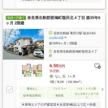
奈良県生駒郡斑鳩町龍田北４丁目 築35年6
賃貸一戸建て
ヶ月 2階建
近鉄生駒線 竜田川駅 徒歩24分
その他の交通
築35年6ヶ月 / 2階建
奈良県生駒郡斑鳩町龍田北４丁
目
6.50
万円
管理費-
なし
1ヶ月
2
1階 / 5LDK（102.06m
）
敷金なし
ファミリー
バス・トイレ別
モニタ付インターホ
駐車場(近隣含)
角部屋
ン
☆斑鳩エリアの戸建賃貸☆全居室6帖以上で広々快適