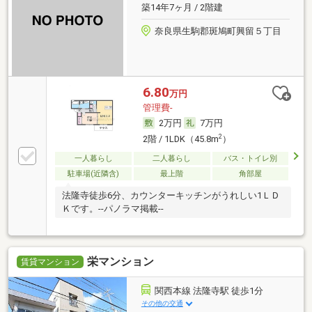
築14年7ヶ月 / 2階建
奈良県生駒郡斑鳩町興留５丁目
6.80
万円
管理費-
2万円
7万円
2
2階 / 1LDK（45.8m
）
一人暮らし
二人暮らし
バス・トイレ別
駐車場(近隣含)
最上階
角部屋
法隆寺徒歩6分、カウンターキッチンがうれしい1ＬＤ
Ｋです。--パノラマ掲載--
栄マンション
賃貸マンション
関西本線 法隆寺駅 徒歩1分
その他の交通