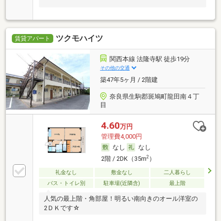
ツクモハイツ
賃貸アパート
関西本線 法隆寺駅 徒歩19分
その他の交通
築47年5ヶ月 / 2階建
奈良県生駒郡斑鳩町龍田南４丁
目
4.60
万円
管理費4,000円
なし
なし
2
2階 / 2DK（35m
）
礼金なし
敷金なし
二人暮らし
バス・トイレ別
駐車場(近隣含)
最上階
人気の最上階・角部屋！明るい南向きのオール洋室の
2ＤＫです☆