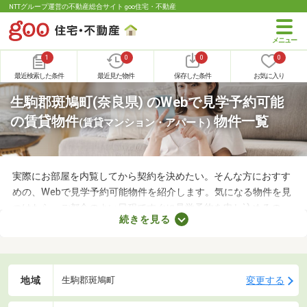
NTTグループ運営の不動産総合サイト goo住宅・不動産
1
0
0
0
最近検索した条件
最近見た物件
保存した条件
お気に入り
生駒郡斑鳩町(奈良県) のWebで見学予約可能
の賃貸物件
物件一覧
(賃貸マンション・アパート)
実際にお部屋を内覧してから契約を決めたい。そんな方におすす
めの、Webで見学予約可能物件を紹介します。気になる物件を見
つけたら、ご都合のよい日程ですぐに見学予約を申し込めるの
続きを見る
で、お部屋探しもスムーズに進みますよ。複数のお部屋を実際に
見比べて、快適に暮らせる物件を探してみてくださいね。
地域
変更する
生駒郡斑鳩町