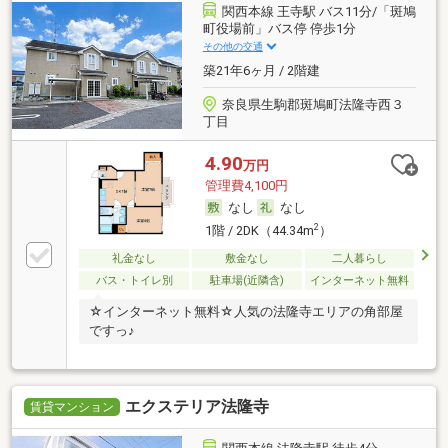
関西本線 王寺駅 バス11分/「斑鳩
町役場前」バス停 停歩1分
その他の交通
築21年6ヶ月 / 2階建
奈良県生駒郡斑鳩町法隆寺西３
丁目
4.90
万円
管理費4,100円
なし
なし
2
1階 / 2DK（44.34m
）
礼金なし
敷金なし
二人暮らし
バス・トイレ別
駐車場(近隣含)
インターネット無料
☆インターネット無料☆人気の法隆寺エリアの角部屋
ですっ♪
エクステリア法隆寺
賃貸マンション