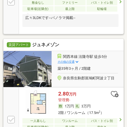
敷金なし
ファミリー
バス・トイレ別
駐車場(近隣含)
最上階
駐輪場
広々3LDKです--パノラマ掲載--
ジュネメゾン
賃貸アパート
関西本線 法隆寺駅 徒歩5分
その他の交通
築35年3ヶ月 / 2階建
奈良県生駒郡斑鳩町阿波２丁目
2.80
万円
管理費-
1万円
3万円
2
2階 / ワンルーム（17.5m
）
一人暮らし
ワンルーム
バス・トイレ別