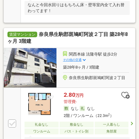
なんと今回水回りはもちろん床・壁等室内全て入れ替
わってます！
奈良県生駒郡斑鳩町阿波２丁目 築28年8
賃貸マンション
ヶ月 3階建
関西本線 法隆寺駅 徒歩2分
その他の交通
築28年8ヶ月 / 3階建
奈良県生駒郡斑鳩町阿波２丁目
2.80
万円
管理費-
なし
なし
2
2階 / ワンルーム（22.3m
）
礼金なし
敷金なし
一人暮らし
ワンルーム
バス・トイレ別
角部屋