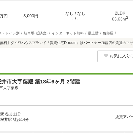
2LDK
なし / なし
3,000円
万円
2
- / -
63.63m
ス・トイレ別
駐車場(近隣含)
インターネット無料
最上階
角部屋
無料】ダイワハウスブランド「賃貸住宅D-room」はパートナー加盟店の賃貸のマ
お気に入り
井市大字粟殿 築18年6ヶ月 2階建
市大字粟殿
駅 徒歩11分
賃貸アパ
桜井駅 徒歩14分