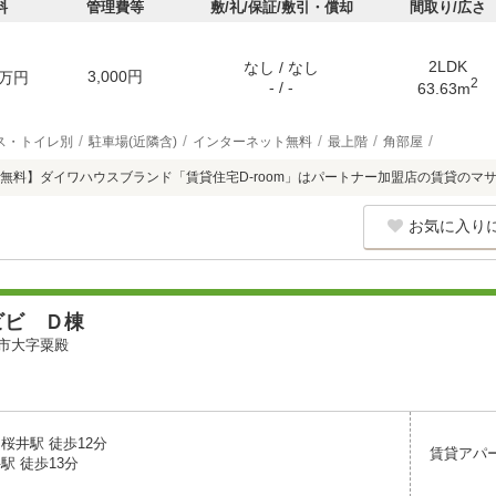
料
管理費等
敷/礼/保証/敷引・償却
間取り/広さ
2LDK
なし / なし
3,000円
万円
2
- / -
63.63m
ス・トイレ別
駐車場(近隣含)
インターネット無料
最上階
角部屋
無料】ダイワハウスブランド「賃貸住宅D-room」はパートナー加盟店の賃貸のマ
お気に入り
ビビ Ｄ棟
市大字粟殿
桜井駅 徒歩12分
賃貸アパ
駅 徒歩13分