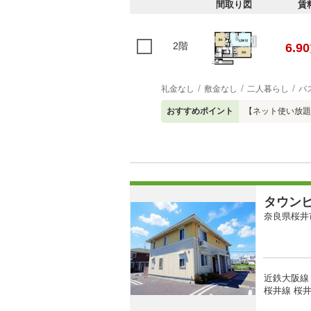
間取り図
賃
2階
6.90
礼金なし
敷金なし
二人暮らし
バ
おすすめポイント
【ネット使い放題
タウン
奈良県桜井
近鉄大阪線 
桜井線 桜井