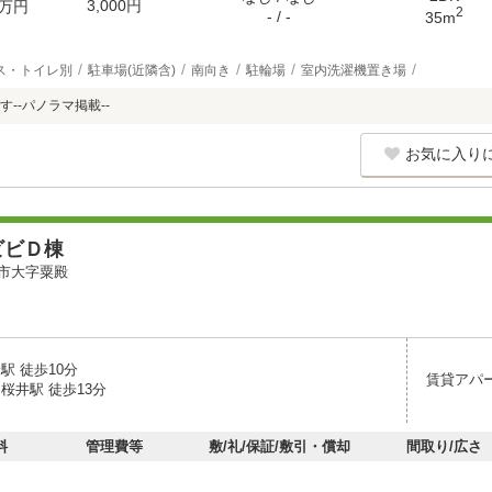
3,000円
万円
2
- / -
35m
ス・トイレ別
駐車場(近隣含)
南向き
駐輪場
室内洗濯機置き場
--パノラマ掲載--
お気に入り
ビビＤ棟
市大字粟殿
駅 徒歩10分
賃貸アパ
桜井駅 徒歩13分
料
管理費等
敷/礼/保証/敷引・償却
間取り/広さ