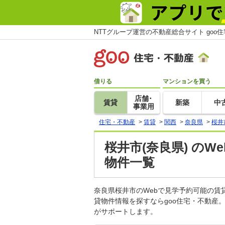
NTTグループ運営の不動産総合サイト goo
借りる
マンションを買う
店舗･
賃貸
新築
中
事業用
住宅・不動産
>
賃貸
>
関西
>
奈良県
>
桜井
桜井市(奈良県) の
物件一覧
奈良県桜井市のWebで見学予約可能の
貸物件情報を探すならgoo住宅・不動産
がサポートします。