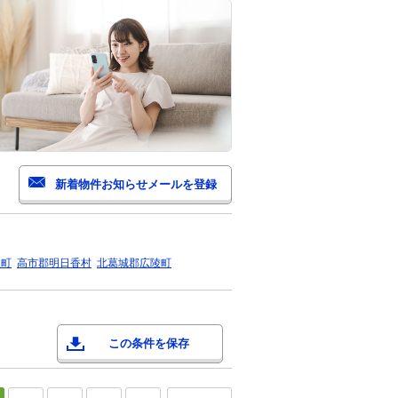
取町
高市郡明日香村
北葛城郡広陵町
この条件を保存