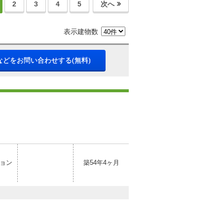
2
3
4
5
次へ
表示建物数
などをお問い合わせする(無料)
ョン
築54年4ヶ月