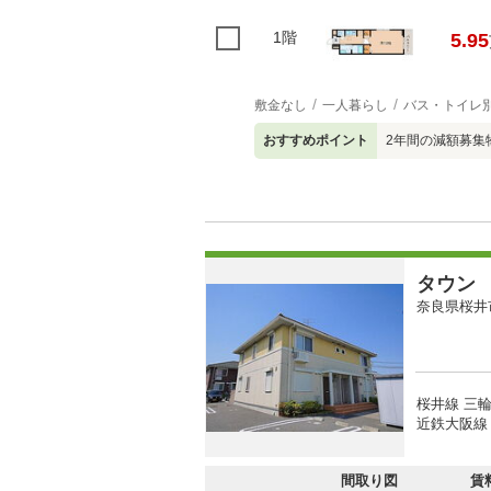
1階
5.95
敷金なし
一人暮らし
バス・トイレ
おすすめポイント
2年間の減額募集
タウン
奈良県桜井
桜井線 三輪
近鉄大阪線 
間取り図
賃