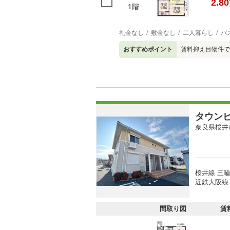
2.80
1階
礼金なし
敷金なし
二人暮らし
バ
おすすめポイント
賃料抑え目物件です
タウン
奈良県桜井
桜井線 三輪
近鉄大阪線 
間取り図
賃