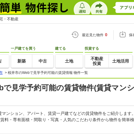
住宅・不動産
0
最近見た物件
保
一戸建てを買う
建てる
投資する
不動産
古
新築
中古
土地
土地活用
投資
市
>
桜井市のWebで見学予約可能の賃貸情報 物件一覧
Webで見学予約可能の賃貸物件(賃貸マン
賃貸マンション、アパート、賃貸一戸建てなどの賃貸物件をご紹介します
。賃料・専有面積・間取り・写真・人気のこだわり条件から物件を簡単検