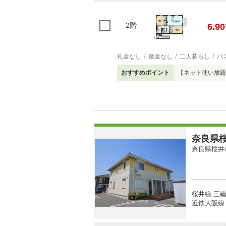
2階
6.90
礼金なし
敷金なし
二人暮らし
バ
おすすめポイント
【ネット使い放題
奈良県桜
奈良県桜井
桜井線 三輪
近鉄大阪線 