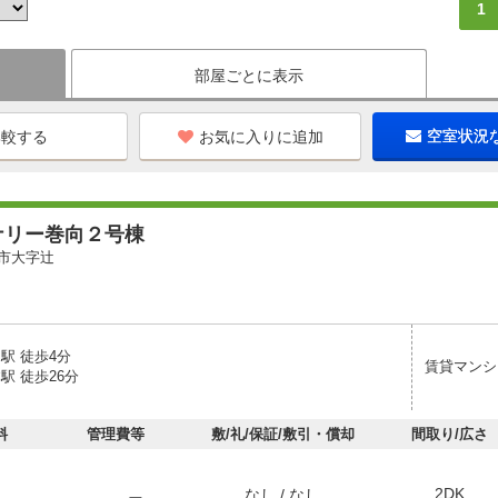
1
部屋ごとに表示
お気に入りに追加
空室状況
ナリー巻向２号棟
市大字辻
駅 徒歩4分
賃貸マンシ
駅 徒歩26分
料
管理費等
敷/礼/保証/敷引・償却
間取り/広さ
2DK
なし / なし