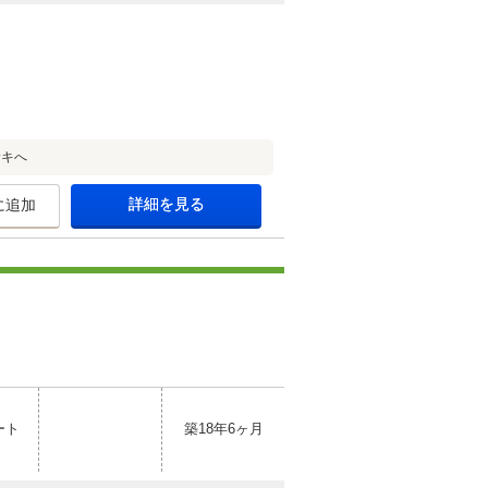
サキへ
詳細を見る
に追加
ート
築18年6ヶ月