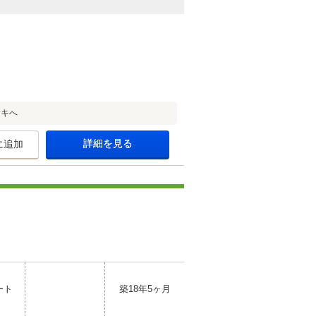
サキへ
詳細を見る
に追加
ート
築18年5ヶ月