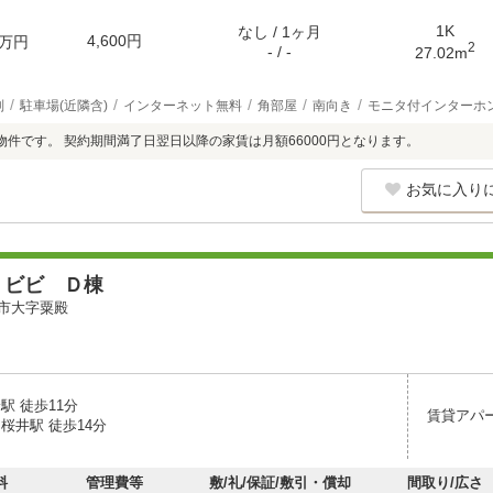
1K
なし / 1ヶ月
4,600円
万円
2
- / -
27.02m
別
駐車場(近隣含)
インターネット無料
角部屋
南向き
モニタ付インターホ
物件です。 契約期間満了日翌日以降の家賃は月額66000円となります。
お気に入り
 ビビ Ｄ棟
市大字粟殿
駅 徒歩11分
賃貸アパ
桜井駅 徒歩14分
料
管理費等
敷/礼/保証/敷引・償却
間取り/広さ