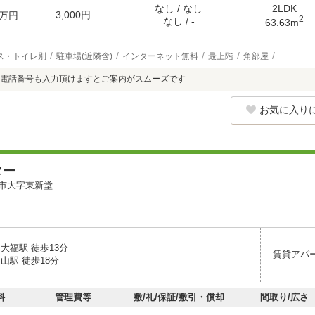
なし / なし
2LDK
3,000円
万円
2
なし / -
63.63m
ス・トイレ別
駐車場(近隣含)
インターネット無料
最上階
角部屋
電話番号も入力頂けますとご案内がスムーズです
お気に入り
ター
市大字東新堂
大福駅 徒歩13分
賃貸アパ
山駅 徒歩18分
料
管理費等
敷/礼/保証/敷引・償却
間取り/広さ