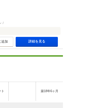
ン
詳細を見る
に追加
ート
築18年6ヶ月