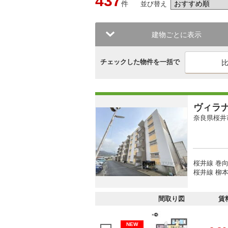
437
件
並び替え
建物ごとに表示
チェックした物件を一括で
ヴィラ
奈良県桜井
桜井線 巻向
桜井線 柳本
間取り図
賃
NEW