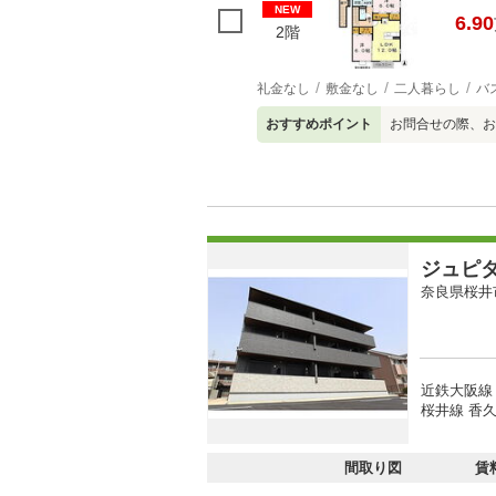
NEW
6.90
2階
礼金なし
敷金なし
二人暮らし
バ
おすすめポイント
お問合せの際、お
ジュピ
奈良県桜井
近鉄大阪線 
桜井線 香久
間取り図
賃