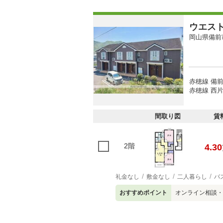
ウエス
岡山県備前
赤穂線 備前
赤穂線 西片
間取り図
賃
2階
4.30
礼金なし
敷金なし
二人暮らし
バ
おすすめポイント
オンライン相談・