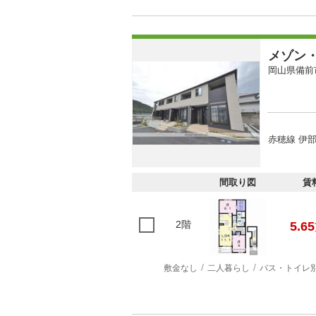
メゾン
岡山県備前
赤穂線 伊部
間取り図
賃
2階
5.65
敷金なし
二人暮らし
バス・トイレ