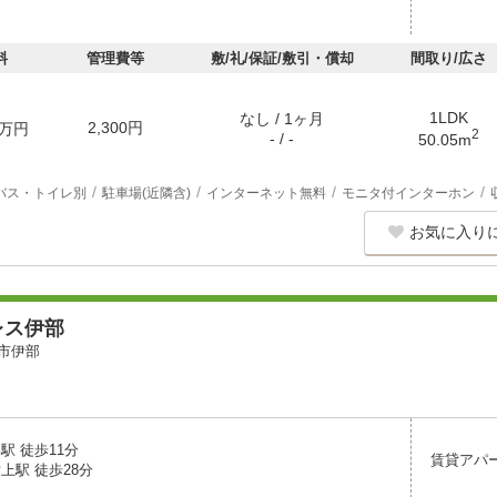
料
管理費等
敷/礼/保証/敷引・償却
間取り/広さ
1LDK
なし / 1ヶ月
2,300円
万円
2
- / -
50.05m
バス・トイレ別
駐車場(近隣含)
インターネット無料
モニタ付インターホン
お気に入り
レス伊部
市伊部
駅 徒歩11分
賃貸アパ
上駅 徒歩28分