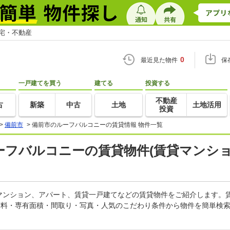
住宅・不動産
0
最近見た物件
保
一戸建てを買う
建てる
投資する
不動産
古
新築
中古
土地
土地活用
投資
>
備前市
>
備前市のルーフバルコニーの賃貸情報 物件一覧
ルーフバルコニーの賃貸物件(賃貸マンショ
マンション、アパート、賃貸一戸建てなどの賃貸物件をご紹介します。
賃料・専有面積・間取り・写真・人気のこだわり条件から物件を簡単検索