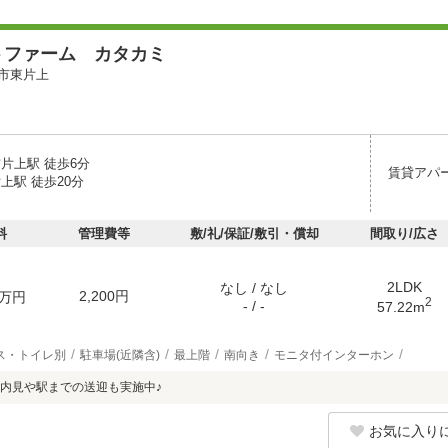
トファーム カタカミ
市東片上
片上駅 徒歩6分
賃貸アパ
上駅 徒歩20分
料
管理費等
敷/礼/保証/敷引・償却
間取り/広さ
2LDK
なし / なし
2,200円
万円
2
- / -
57.22m
ス・トイレ別
駐車場(近隣含)
最上階
南向き
モニタ付インターホン
内見や駅までの送迎も実施中♪
お気に入り