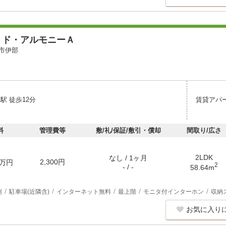
・ド・アルモニーＡ
市伊部
駅 徒歩12分
賃貸アパ
料
管理費等
敷/礼/保証/敷引・償却
間取り/広さ
2LDK
なし / 1ヶ月
2,300円
万円
2
- / -
58.64m
別
駐車場(近隣含)
インターネット無料
最上階
モニタ付インターホン
収納
お気に入り