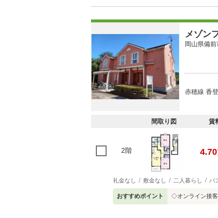
メゾン
岡山県備前
赤穂線 香登
間取り図
賃
2階
4.70
礼金なし
敷金なし
二人暮らし
バ
おすすめポイント
◇オンライン接客