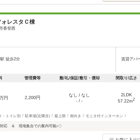
フォレスタＣ棟
市香登西
駅 徒歩2分
賃貸アパ
料
管理費等
敷/礼/保証/敷引・償却
間取り/広さ
2LDK
なし / なし
2,200円
万円
2
- / -
57.22m
ス・トイレ別
駐車場(近隣含)
最上階
南向き
モニタ付インターホン
対応 ＆ 現地集合での案内可能♪◇
お気に入り