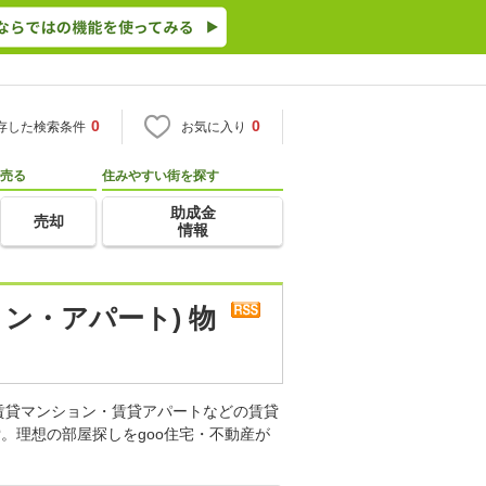
0
0
存した検索条件
お気に入り
売る
住みやすい街を探す
助成金
売却
情報
ン・アパート) 物
賃貸マンション・賃貸アパートなどの賃貸
。理想の部屋探しをgoo住宅・不動産が