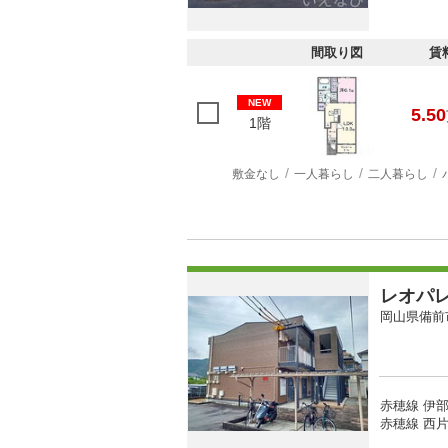
間取り図
賃
NEW
5.50
1階
敷金なし
一人暮らし
二人暮らし
レオパ
岡山県備前
赤穂線 伊部
赤穂線 西片