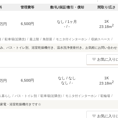
料
管理費等
敷/礼/保証/敷引・償却
間取り/広さ
1K
なし / 1ヶ月
6,500円
万円
2
- / -
23.18m
別
駐車場(近隣含)
最上階
角部屋
モニタ付インターホン
収納スペース
み、バス・トイレ別、浴室乾燥機付き、温水洗浄便座付き。お気軽にお問い合わせ
お気に入り
なし / なし
1K
6,500円
万円
2
なし / -
23.18m
人暮らし
バス・トイレ別
駐車場(近隣含)
モニタ付インターホン
駐輪場
家電・浴室乾燥機付きです☆
お気に入り