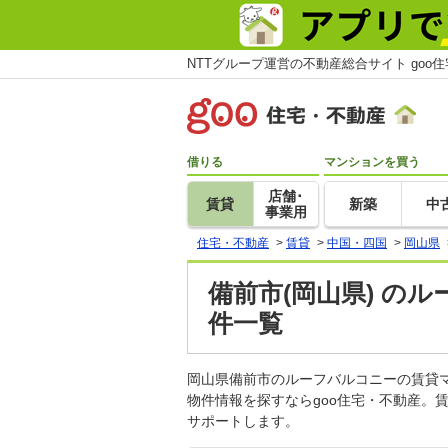
NTTグループ運営の不動産総合サイト goo
借りる
マンションを買う
店舗･
賃貸
新築
中
事業用
住宅・不動産
>
賃貸
>
中国・四国
>
岡山県
備前市(岡山県) の
件一覧
岡山県備前市のルーフバルコニーの賃貸
物件情報を探すならgoo住宅・不動産。
サポートします。