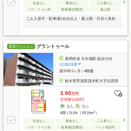
礼金なし
敷金なし
二人暮らし
バス・トイレ別
駐車場(近隣含)
最上階
二人入居可・駐車場3台分以上・最上階・日当り良好
グラントゥール
賃貸マンション
真岡鉄道 天矢場駅 徒歩23分
その他の交通
築35年5ヶ月 / 4階建
栃木県芳賀郡茂木町大字北高岡
3.90
万円
管理費5,000円
なし
なし
2
4階 / 2LDK（59.26m
）
礼金なし
敷金なし
二人暮らし
バス・トイレ別
駐車場(近隣含)
ペット相談可