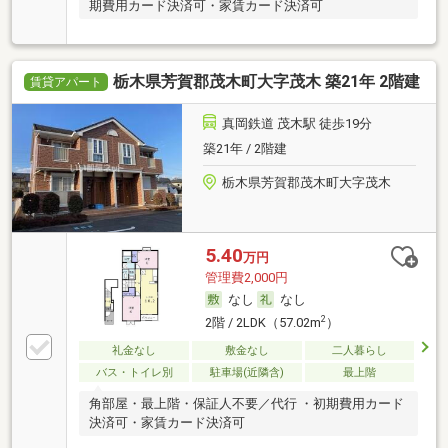
期費用カード決済可・家賃カード決済可
栃木県芳賀郡茂木町大字茂木 築21年 2階建
賃貸アパート
真岡鉄道 茂木駅 徒歩19分
築21年 / 2階建
栃木県芳賀郡茂木町大字茂木
5.40
万円
管理費2,000円
なし
なし
2
2階 / 2LDK（57.02m
）
礼金なし
敷金なし
二人暮らし
バス・トイレ別
駐車場(近隣含)
最上階
角部屋・最上階・保証人不要／代行 ・初期費用カード
決済可・家賃カード決済可