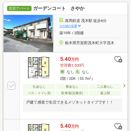
ガーデンコート さやか
賃貸アパート
真岡鉄道 茂木駅 徒歩6分
その他の交通
築19年 / 2階建
栃木県芳賀郡茂木町大字茂木
5.40
万円
管理費3,500円
なし
なし
2
2階 / 2DK（53.7m
）
礼金なし
敷金なし
二人暮らし
バス・トイレ別
駐車場(近隣含)
最上階
戸建て感覚で生活できるメゾネットタイプです！！
5.40
万円