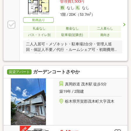
管理費3,500円
なし
なし
2
1階 / 2DK（53.7m
）
動画あり
礼金なし
敷金なし
二人暮らし
バス・トイレ別
駐車場(近隣含)
南向き
二人入居可・メゾネット・駐車場2台分・管理人巡
回・保証人不要／代行 ・ルームシェア可・初期費用カ
ード決済可
ガーデンコートさやか
賃貸アパート
真岡鉄道 茂木駅 徒歩5分
築19年 / 2階建
栃木県芳賀郡茂木町大字茂木