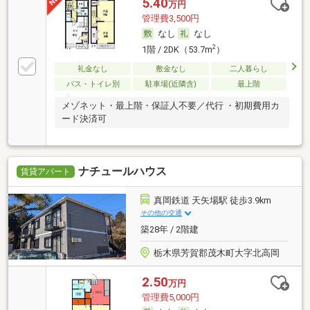
5.40
万円
管理費3,500円
なし
なし
2
1階 / 2DK（53.7m
）
礼金なし
敷金なし
二人暮らし
バス・トイレ別
駐車場(近隣含)
最上階
メゾネット・最上階・保証人不要／代行 ・初期費用カ
ード決済可
ナチュールハウス
賃貸アパート
真岡鉄道 天矢場駅 徒歩3.9km
その他の交通
築28年 / 2階建
栃木県芳賀郡茂木町大字北高岡
2.50
万円
管理費5,000円