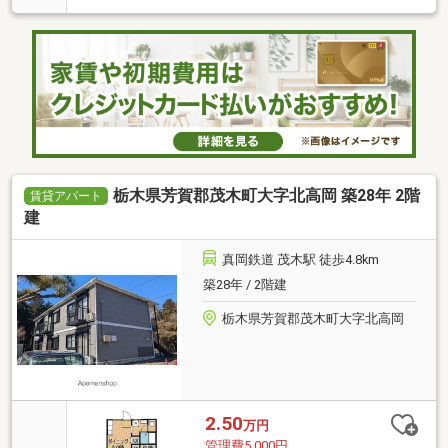
栃木県芳賀郡茂木町大字北高岡 築28年 2階
賃貸アパート
建
真岡鉄道 茂木駅 徒歩4.8km
築28年 / 2階建
栃木県芳賀郡茂木町大字北高岡
2.50
万円
管理費5,000円