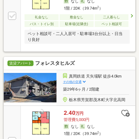
なし
なし
2
1階 / 2DK（39.74m
）
礼金なし
敷金なし
二人暮らし
バス・トイレ別
駐車場(近隣含)
ペット相談可
ペット相談可・二人入居可・駐車場3台分以上・日当
り良好
フォレスタヒルズ
賃貸アパート
真岡鉄道 天矢場駅 徒歩4.0km
その他の交通
築29年6ヶ月 / 2階建
栃木県芳賀郡茂木町大字北高岡
2.40
万円
管理費5,000円
なし
なし
2
1階 / 2DK（39.74m
）