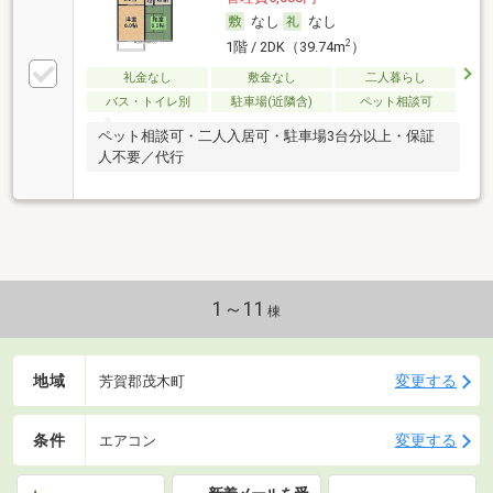
なし
なし
2
1階 / 2DK（39.74m
）
礼金なし
敷金なし
二人暮らし
バス・トイレ別
駐車場(近隣含)
ペット相談可
ペット相談可・二人入居可・駐車場3台分以上・保証
人不要／代行
1～11
棟
地域
変更する
芳賀郡茂木町
条件
変更する
エアコン