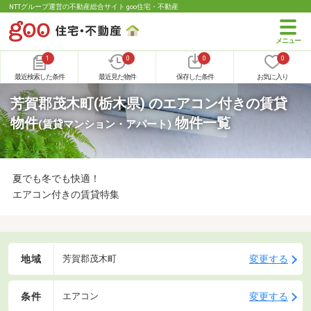
NTTグループ運営の不動産総合サイト goo住宅・不動産
1
0
0
0
最近検索した条件
最近見た物件
保存した条件
お気に入り
芳賀郡茂木町(栃木県) のエアコン付きの賃貸
物件
物件一覧
(賃貸マンション・アパート)
夏でも冬でも快適！
エアコン付きの賃貸特集
地域
変更する
芳賀郡茂木町
条件
変更する
エアコン