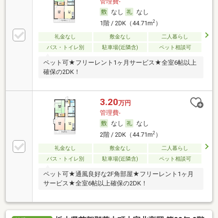
管理費-
なし
なし
2
1階 / 2DK（44.71m
）
礼金なし
敷金なし
二人暮らし
バス・トイレ別
駐車場(近隣含)
ペット相談可
ペット可★フリーレント1ヶ月サービス★全室6帖以上
確保の2DK！
3.20
万円
管理費-
なし
なし
2
2階 / 2DK（44.71m
）
礼金なし
敷金なし
二人暮らし
バス・トイレ別
駐車場(近隣含)
ペット相談可
ペット可★通風良好な2F角部屋★フリーレント1ヶ月
サービス★全室6帖以上確保の2DK！