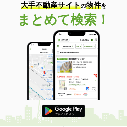
大手不動産サイト
物件
の
を
まとめて検索！