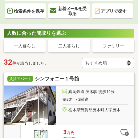
新着メールを受
検索条件を保存
アプリで探す
取る
人数に合った間取りを選ぶ
一人暮らし
二人暮らし
ファミリー
32
件
が該当しました。
シンフォニー１号館
賃貸アパート
真岡鉄道 茂木駅 徒歩12分
築30年 / 2階建
栃木県芳賀郡茂木町大字茂木
3
万円