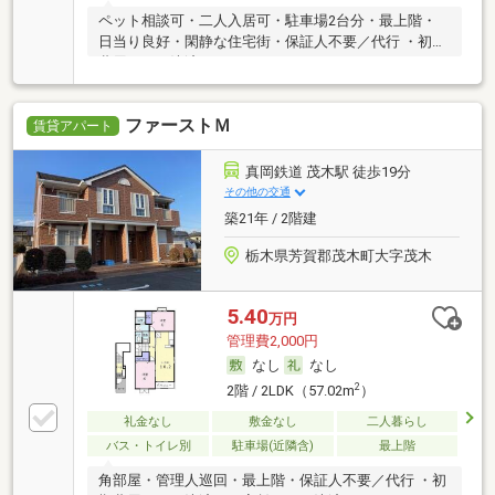
ペット相談可・二人入居可・駐車場2台分・最上階・
日当り良好・閑静な住宅街・保証人不要／代行 ・初期
費用カード決済可
ファーストＭ
賃貸アパート
真岡鉄道 茂木駅 徒歩19分
その他の交通
築21年 / 2階建
栃木県芳賀郡茂木町大字茂木
5.40
万円
管理費2,000円
なし
なし
2
2階 / 2LDK（57.02m
）
礼金なし
敷金なし
二人暮らし
バス・トイレ別
駐車場(近隣含)
最上階
角部屋・管理人巡回・最上階・保証人不要／代行 ・初