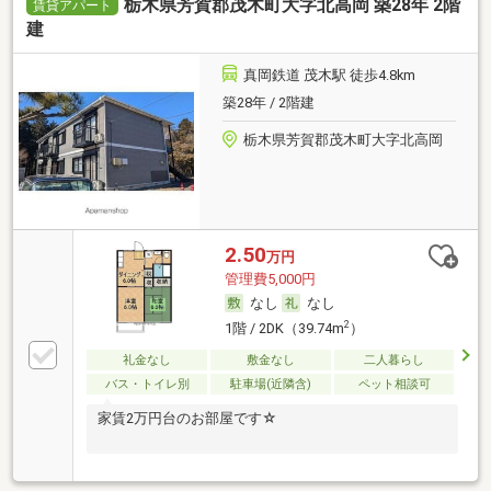
栃木県芳賀郡茂木町大字北高岡 築28年 2階
賃貸アパート
建
真岡鉄道 茂木駅 徒歩4.8km
築28年 / 2階建
栃木県芳賀郡茂木町大字北高岡
2.50
万円
管理費5,000円
なし
なし
2
1階 / 2DK（39.74m
）
礼金なし
敷金なし
二人暮らし
バス・トイレ別
駐車場(近隣含)
ペット相談可
家賃2万円台のお部屋です☆