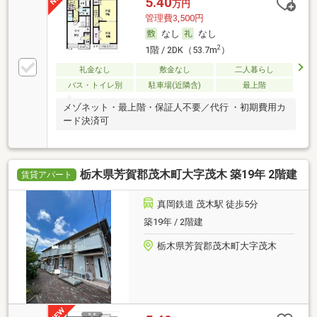
5.40
万円
管理費3,500円
なし
なし
2
1階 / 2DK（53.7m
）
礼金なし
敷金なし
二人暮らし
バス・トイレ別
駐車場(近隣含)
最上階
メゾネット・最上階・保証人不要／代行 ・初期費用カ
ード決済可
栃木県芳賀郡茂木町大字茂木 築19年 2階建
賃貸アパート
真岡鉄道 茂木駅 徒歩5分
築19年 / 2階建
栃木県芳賀郡茂木町大字茂木