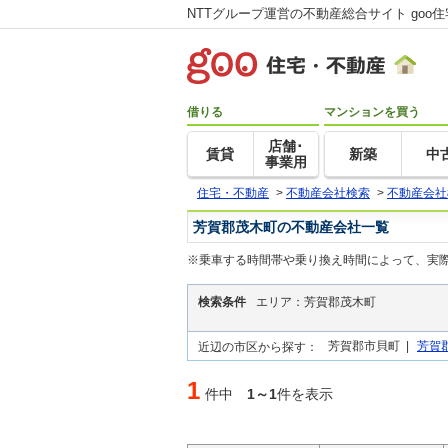
NTTグループ運営の不動産総合サイト goo
借りる
マンションを買う
店舗･
賃貸
新築
中
事業用
住宅・不動産
>
不動産会社検索
>
不動産会社
芳賀郡茂木町の不動産会社一覧
※乗車する時間帯や乗り換え時間によって、実
検索条件
エリア：芳賀郡茂木町
芳賀郡市貝町 |
芳賀
近辺の市区から探す：
1
件中
1～1
件を表示