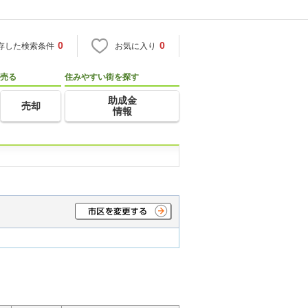
0
0
存した検索条件
お気に入り
売る
住みやすい街を探す
助成金
売却
情報