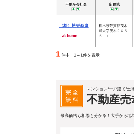
不動産会社名
所在地
（株）博栄商事
栃木県芳賀郡茂木
町大字茂木２０５
５－１
1
件中
1～1
件を表示
マンション/一戸建て/土
完全
不動産売
無料
最高価格も相場も分かる！大手から地