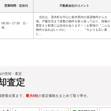
営業時間・定休日
不動産会社のコメント
当社は、茂木町を中心に栃木県内の賃貸物件から土
地、戸建住宅まで多数の物件を取り扱っており、情報の
08:30～17:30 日・
豊富さと鮮度には自信があります！！お客様の『こんな
祝
物件があればいいのに・・・。』、『今よりも広い家
に…
地の売却・査定
却査定
域密着企業まで、
最大6社
の査定価格をまとめて取り寄せ。