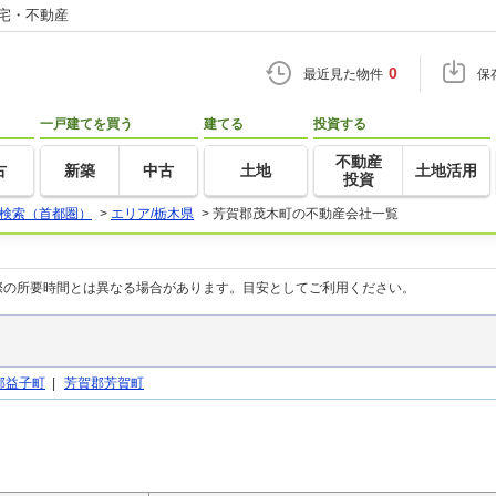
住宅・不動産
0
最近見た物件
保
一戸建てを買う
建てる
投資する
不動産
古
新築
中古
土地
土地活用
投資
検索（首都圏）
>
エリア/栃木県
>
芳賀郡茂木町の不動産会社一覧
際の所要時間とは異なる場合があります。目安としてご利用ください。
郡益子町
|
芳賀郡芳賀町