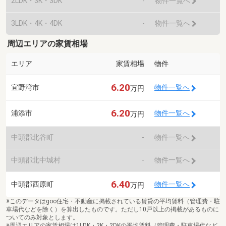
2LDK・3K・3DK
-
物件一覧へ
3LDK・4K・4DK
-
物件一覧へ
周辺エリアの家賃相場
エリア
家賃相場
物件
6.20
宜野湾市
物件一覧へ
万円
6.20
浦添市
物件一覧へ
万円
中頭郡北谷町
-
物件一覧へ
中頭郡北中城村
-
物件一覧へ
6.40
中頭郡西原町
物件一覧へ
万円
※このデータはgoo住宅・不動産に掲載されている賃貸の平均賃料（管理費・駐
車場代などを除く）を算出したものです。ただし10戸以上の掲載があるものに
ついてのみ対象とします。
※周辺エリアの家賃相場は1LDK・2K・2DKの平均賃料（管理費・駐車場代など