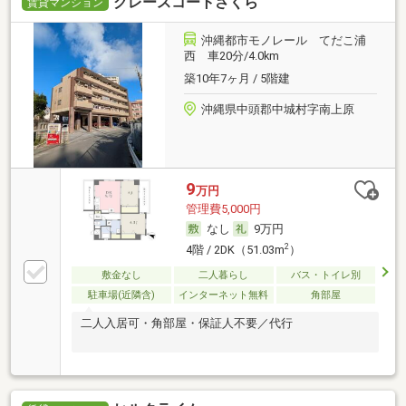
グレースコートさくら
賃貸マンション
沖縄都市モノレール てだこ浦
西 車20分/4.0km
築10年7ヶ月 / 5階建
沖縄県中頭郡中城村字南上原
9
万円
管理費5,000円
なし
9万円
2
4階 / 2DK（51.03m
）
敷金なし
二人暮らし
バス・トイレ別
駐車場(近隣含)
インターネット無料
角部屋
二人入居可・角部屋・保証人不要／代行