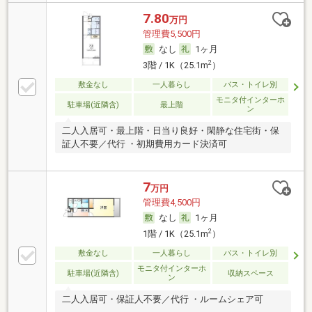
7.80
万円
管理費5,500円
なし
1ヶ月
2
3階 / 1K（25.1m
）
敷金なし
一人暮らし
バス・トイレ別
モニタ付インターホ
駐車場(近隣含)
最上階
ン
二人入居可・最上階・日当り良好・閑静な住宅街・保
証人不要／代行 ・初期費用カード決済可
7
万円
管理費4,500円
なし
1ヶ月
2
1階 / 1K（25.1m
）
敷金なし
一人暮らし
バス・トイレ別
モニタ付インターホ
駐車場(近隣含)
収納スペース
ン
二人入居可・保証人不要／代行 ・ルームシェア可