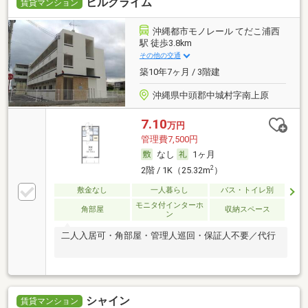
ヒルクライム
賃貸マンション
沖縄都市モノレール てだこ浦西
駅 徒歩3.8km
その他の交通
築10年7ヶ月 / 3階建
沖縄県中頭郡中城村字南上原
7.10
万円
管理費7,500円
なし
1ヶ月
2
2階 / 1K（25.32m
）
敷金なし
一人暮らし
バス・トイレ別
モニタ付インターホ
角部屋
収納スペース
ン
二人入居可・角部屋・管理人巡回・保証人不要／代行
シャイン
賃貸マンション