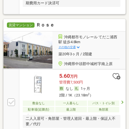
期費用カード決済可
Ｒｏｓｅ
賃貸マンション
沖縄都市モノレール てだこ浦西
駅 徒歩4.8km
その他の交通
築20年3ヶ月 / 2階建
沖縄県中頭郡中城村字南上原
5.60
万円
管理費7,500円
なし
1ヶ月
2
2階 / 1K（23.18m
）
敷金なし
一人暮らし
バス・トイレ別
駐車場(近隣含)
最上階
角部屋
二人入居可・角部屋・管理人巡回・最上階・保証人不
要／代行