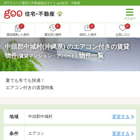
NTTグループ運営の不動産総合サイト goo住宅・不動産
1
0
0
0
最近検索した条件
最近見た物件
保存した条件
お気に入り
中頭郡中城村(沖縄県) のエアコン付きの賃貸
物件
物件一覧
(賃貸マンション・アパート)
夏でも冬でも快適！
エアコン付きの賃貸特集
地域
変更する
中頭郡中城村
条件
変更する
エアコン