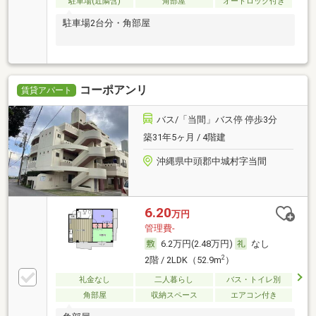
駐車場(近隣含)
角部屋
オートロック付き
駐車場2台分・角部屋
コーポアンリ
賃貸アパート
バス/「当間」バス停 停歩3分
築31年5ヶ月 / 4階建
沖縄県中頭郡中城村字当間
6.20
万円
管理費-
6.2万円(2.48万円)
なし
2
2階 / 2LDK（52.9m
）
礼金なし
二人暮らし
バス・トイレ別
角部屋
収納スペース
エアコン付き