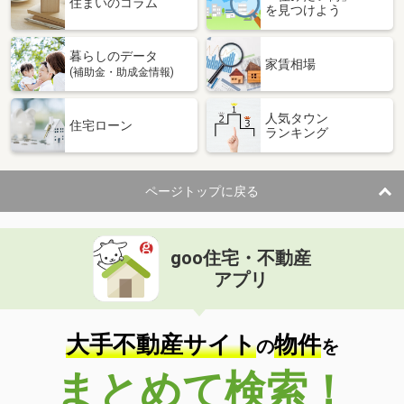
住まいのコラム
を見つけよう
暮らしのデータ
家賃相場
(補助金・助成金情報)
人気タウン
住宅ローン
ランキング
ページトップに戻る
goo住宅・不動産
アプリ
大手不動産サイト
物件
の
を
まとめて検索！