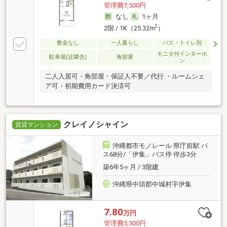
管理費7,500円
なし
1ヶ月
2
2階 / 1K（25.32m
）
敷金なし
一人暮らし
バス・トイレ別
モニタ付インターホ
駐車場(近隣含)
角部屋
ン
二人入居可・角部屋・保証人不要／代行 ・ルームシェ
ア可・初期費用カード決済可
クレイノシャイン
賃貸マンション
沖縄都市モノレール 県庁前駅 バ
ス68分/「伊集」バス停 停歩3分
築6年5ヶ月 / 3階建
沖縄県中頭郡中城村字伊集
7.80
万円
管理費5,500円