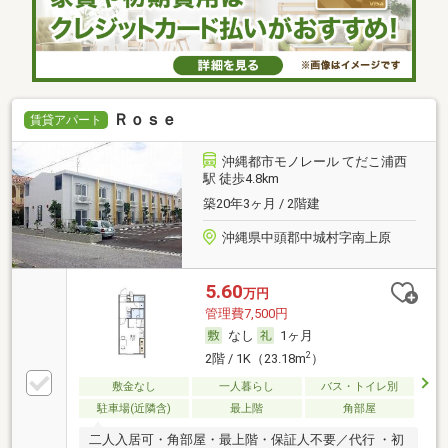
Ｒｏｓｅ
賃貸アパート
沖縄都市モノレール てだこ浦西
駅 徒歩4.8km
築20年3ヶ月 / 2階建
沖縄県中頭郡中城村字南上原
5.60
万円
管理費7,500円
なし
1ヶ月
2
2階 / 1K（23.18m
）
敷金なし
一人暮らし
バス・トイレ別
駐車場(近隣含)
最上階
角部屋
二人入居可・角部屋・最上階・保証人不要／代行 ・初