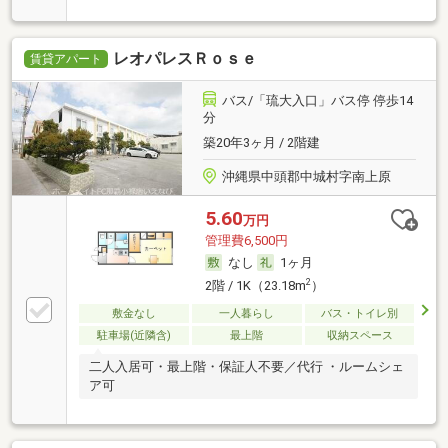
レオパレスＲｏｓｅ
賃貸アパート
バス/「琉大入口」バス停 停歩14
分
築20年3ヶ月 / 2階建
沖縄県中頭郡中城村字南上原
5.60
万円
管理費6,500円
なし
1ヶ月
2
2階 / 1K（23.18m
）
敷金なし
一人暮らし
バス・トイレ別
駐車場(近隣含)
最上階
収納スペース
二人入居可・最上階・保証人不要／代行 ・ルームシェ
ア可