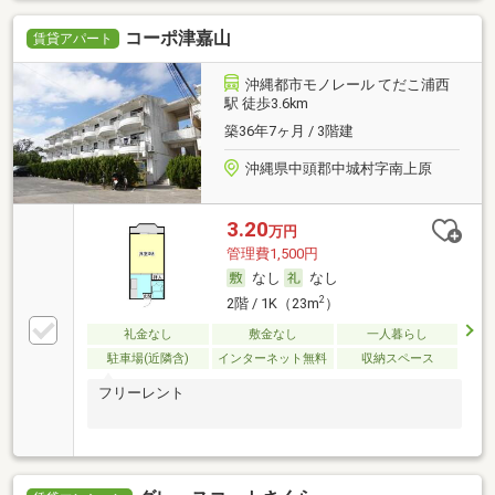
コーポ津嘉山
賃貸アパート
沖縄都市モノレール てだこ浦西
駅 徒歩3.6km
築36年7ヶ月 / 3階建
沖縄県中頭郡中城村字南上原
3.20
万円
管理費1,500円
なし
なし
2
2階 / 1K（23m
）
礼金なし
敷金なし
一人暮らし
駐車場(近隣含)
インターネット無料
収納スペース
フリーレント