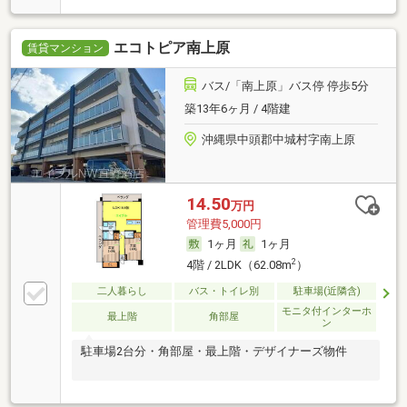
エコトピア南上原
賃貸マンション
バス/「南上原」バス停 停歩5分
築13年6ヶ月 / 4階建
沖縄県中頭郡中城村字南上原
14.50
万円
管理費5,000円
1ヶ月
1ヶ月
2
4階 / 2LDK（62.08m
）
二人暮らし
バス・トイレ別
駐車場(近隣含)
モニタ付インターホ
最上階
角部屋
ン
駐車場2台分・角部屋・最上階・デザイナーズ物件