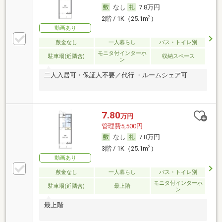
なし
7.8万円
2
2階 / 1K（25.1m
）
動画あり
敷金なし
一人暮らし
バス・トイレ別
モニタ付インターホ
駐車場(近隣含)
収納スペース
ン
二人入居可・保証人不要／代行 ・ルームシェア可
7.80
万円
管理費5,500円
なし
7.8万円
2
3階 / 1K（25.1m
）
動画あり
敷金なし
一人暮らし
バス・トイレ別
モニタ付インターホ
駐車場(近隣含)
最上階
ン
最上階