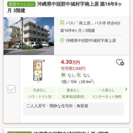
沖縄県中頭郡中城村字南上原 築16年8ヶ
賃貸マンション
月 3階建
バス/「南上原」バス停 停歩6分
築16年8ヶ月 / 3階建
沖縄県中頭郡中城村字南上原
4.30
万円
管理費2,000円
なし
なし
2
1階 / 1DK（28.9m
）
礼金なし
敷金なし
一人暮らし
バス・トイレ別
駐車場(近隣含)
インターネット無料
二人入居可・閑静な住宅街・角部屋