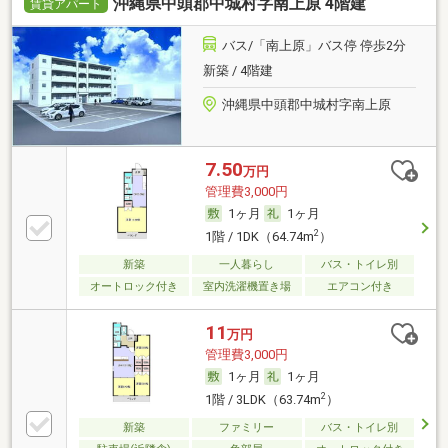
沖縄県中頭郡中城村字南上原 4階建
賃貸アパート
バス/「南上原」バス停 停歩2分
新築 / 4階建
沖縄県中頭郡中城村字南上原
7.50
万円
管理費3,000円
1ヶ月
1ヶ月
2
1階 / 1DK（64.74m
）
新築
一人暮らし
バス・トイレ別
オートロック付き
室内洗濯機置き場
エアコン付き
11
万円
管理費3,000円
1ヶ月
1ヶ月
2
1階 / 3LDK（63.74m
）
新築
ファミリー
バス・トイレ別