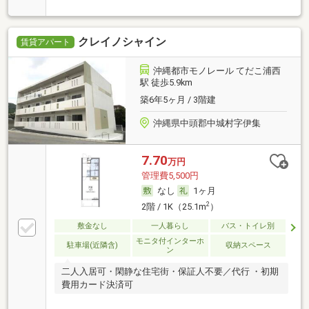
クレイノシャイン
賃貸アパート
沖縄都市モノレール てだこ浦西
駅 徒歩5.9km
築6年5ヶ月 / 3階建
沖縄県中頭郡中城村字伊集
7.70
万円
管理費5,500円
なし
1ヶ月
2
2階 / 1K（25.1m
）
敷金なし
一人暮らし
バス・トイレ別
モニタ付インターホ
駐車場(近隣含)
収納スペース
ン
二人入居可・閑静な住宅街・保証人不要／代行 ・初期
費用カード決済可