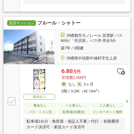
フルール・シャトー
賃貸マンション
沖縄都市モノレール 首里駅 バス
60分/「売店前」バス停 停歩5分
築7年 / 3階建
沖縄県中頭郡中城村字北上原
6.80
万円
管理費2,900円
なし
2ヶ月
2
2階 / 1LDK（42.13m
）
動画あり
敷金なし
一人暮らし
二人暮らし
バス・トイレ別
駐車場(近隣含)
インターネット無料
駐車場2台分・角部屋・保証人不要／代行 ・初期費用
カード決済可・家賃カード決済可