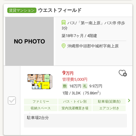
ウエストフィールド
賃貸マンション
バス/「第一南上原」バス停 停歩
3分
築18年7ヶ月 / 4階建
沖縄県中頭郡中城村字南上原
9
万円
管理費5,000円
18万円
9.9万円
2
1階 / 3LDK（75.86m
）
ファミリー
バス・トイレ別
駐車場(近隣含)
収納スペース
室内洗濯機置き場
エアコン付き
駐車場2台分