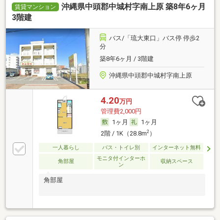
沖縄県中頭郡中城村字南上原 築8年6ヶ月
賃貸マンション
3階建
バス/「琉大東口」バス停 停歩2
分
築8年6ヶ月 / 3階建
沖縄県中頭郡中城村字南上原
4.20
万円
管理費2,000円
1ヶ月
1ヶ月
2
2階 / 1K（28.8m
）
一人暮らし
バス・トイレ別
インターネット無料
モニタ付インターホ
角部屋
収納スペース
ン
角部屋