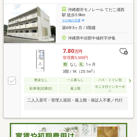
沖縄都市モノレール てだこ浦西
駅 徒歩5.9km
その他の交通
築6年5ヶ月 / 3階建
沖縄県中頭郡中城村字伊集
7.80
万円
管理費5,500円
なし
1ヶ月
2
3階 / 1K（25.1m
）
敷金なし
一人暮らし
バス・トイレ別
モニタ付インターホ
駐車場(近隣含)
最上階
ン
二人入居可・管理人巡回・最上階・保証人不要／代行