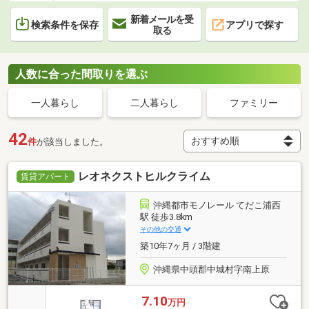
新着メールを受
検索条件を保存
アプリで探す
取る
人数に合った間取りを選ぶ
一人暮らし
二人暮らし
ファミリー
42
件
が該当しました。
レオネクストヒルクライム
賃貸アパート
沖縄都市モノレール てだこ浦西
駅 徒歩3.8km
その他の交通
築10年7ヶ月 / 3階建
沖縄県中頭郡中城村字南上原
7.10
万円