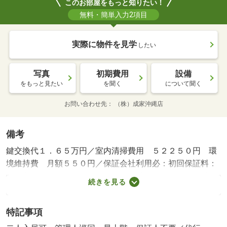
このお部屋をもっと知りたい！
無料・簡単入力2項目
実際に物件を見学
したい
写真
初期費用
設備
をもっと見たい
を聞く
について聞く
お問い合わせ先
（株）成家沖縄店
備考
鍵交換代１．６５万円／室内清掃費用 ５２２５０円 環
境維持費 月額５５０円／保証会社利用必：初回保証料：
月額利用料１００％ １２０％ 未成年者は親権者連帯保
続きを見る
証人必須／仲介手数料不要／普通借家０２年０ヶ月／二人
入居可／事務所利用不可／☆ご見学の際は現地や最寄駅で
特記事項
のお待ち合わせ可能です☆ ○環境維持費：月額５５０円
（税込）○鍵交換費：１６ ５００円（税込）○保証委託料