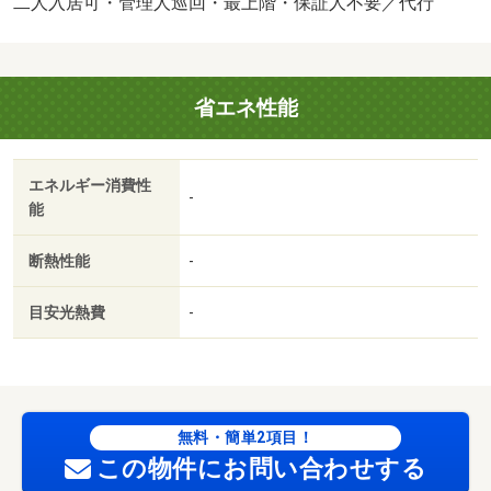
二人入居可・管理人巡回・最上階・保証人不要／代行
（個人のみ）：利用料の１００％ １２０％〇抗菌施工：
２０ ９００円（任意）〇サポートシステムプラス：１
８ ９７５円（任意）〇インターネットＷｉＦｉ：２ ６
省エネ性能
４０円 （税込）／バストイレ別／バルコニー／エアコン
／フローリング／ＴＶインターホン／浴室乾燥機／室内洗
濯置／シューズボックス／温水洗浄便座／２口コンロ／光
エネルギー消費性
ファイバー／最上階／照明付／電気コンロ／保証人不要／
-
能
冷蔵庫／仲介手数料不要／洗濯機／電子レンジ／家電付／
家具付／カーテン付／南西向き／都市ガス／礼金１ヶ月／
断熱性能
-
全室照明付／テレビ／巡回管理／沖縄ファミリーマート
西原グリーンセンター前店（コンビニ）まで６１２ｍ／ロ
目安光熱費
-
ーソン 琉大病院前店（コンビニ）まで２６４１ｍ／国立
琉球大学（大学・短大）まで４１０５ｍ/賃貸戸数:18戸
無料・簡単2項目！
この物件にお問い合わせする