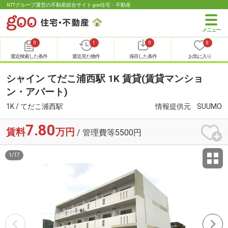
NTTグループ運営の不動産総合サイト goo住宅・不動産
0
1
0
0
最近検索した条件
最近見た物件
保存した条件
お気に入り
シャイン てだこ浦西駅 1K 賃貸(賃貸マンショ
ン・アパート)
1K / てだこ浦西駅
情報提供元
SUUMO
7.80
賃料
万円
/ 管理費等5500円
1
/
17