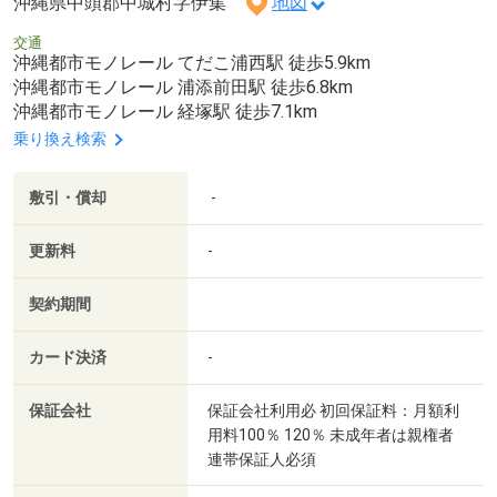
沖縄県中頭郡中城村字伊集
地図
交通
沖縄都市モノレール てだこ浦西駅 徒歩5.9km
沖縄都市モノレール 浦添前田駅 徒歩6.8km
沖縄都市モノレール 経塚駅 徒歩7.1km
乗り換え検索
敷引・償却
-
更新料
-
契約期間
カード決済
-
保証会社
保証会社利用必 初回保証料：月額利
用料100％ 120％ 未成年者は親権者
連帯保証人必須