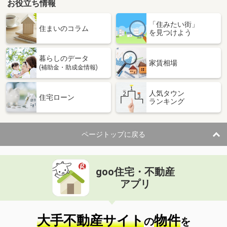
お役立ち情報
「住みたい街」
住まいのコラム
を見つけよう
暮らしのデータ
家賃相場
(補助金・助成金情報)
人気タウン
住宅ローン
ランキング
ページトップに戻る
goo住宅・不動産
アプリ
大手不動産サイト
物件
の
を