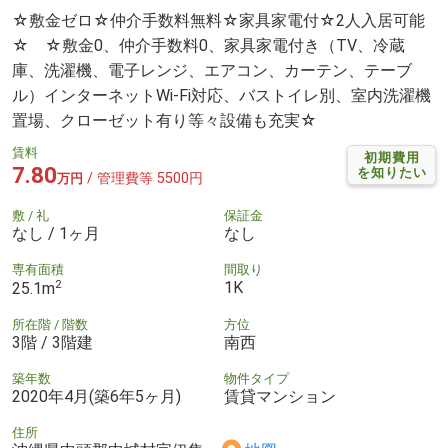
☆敷金ゼロ☆仲介手数料無料☆家具家電付☆2人入居可能
☆ ☆敷金0、仲介手数料0、家具家電付き（TV、冷蔵
庫、洗濯機、電子レンジ、エアコン、カーテン、テーブ
ル）インターネットWi-Fi対応、バストイレ別、室内洗濯機
置場、クローゼット有り等々設備も充実☆
賃料
初期費用
7.80
を知りたい
/ 管理費等 5500円
万円
敷 / 礼
保証金
なし / 1ヶ月
なし
専有面積
間取り
2
1K
25.1m
所在階 / 階数
方位
3階 / 3階建
南西
築年数
物件タイプ
2020年4月(築6年5ヶ月)
賃貸マンション
住所