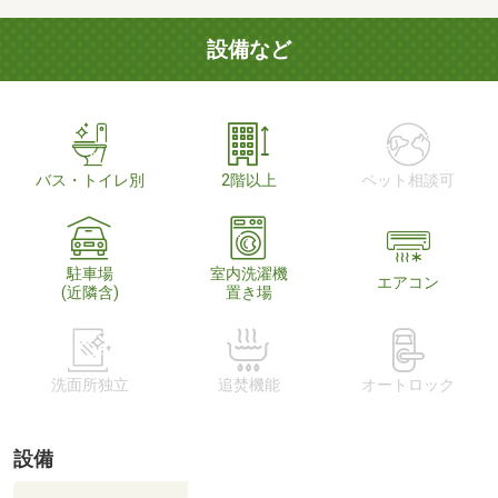
設備など
バス・トイレ別
2階以上
ペット相談可
駐車場
室内洗濯機
エアコン
(近隣含)
置き場
洗面所独立
追焚機能
オートロック
設備