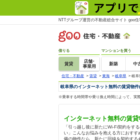
NTTグループ運営の不動産総合サイト goo
借りる
マンションを買う
店舗･
賃貸
新築
中
事業用
住宅・不動産
>
賃貸
>
東海
>
岐阜県
>
岐阜
岐阜県のインターネット無料の賃貸物件
※乗車する時間帯や乗り換え時間によって、実
インターネット無料の賃貸
「引っ越し後に新たにWi-Fi契約を
い」こんなお悩みを抱える方におすす
備の物件なら、新たに回線を契約する