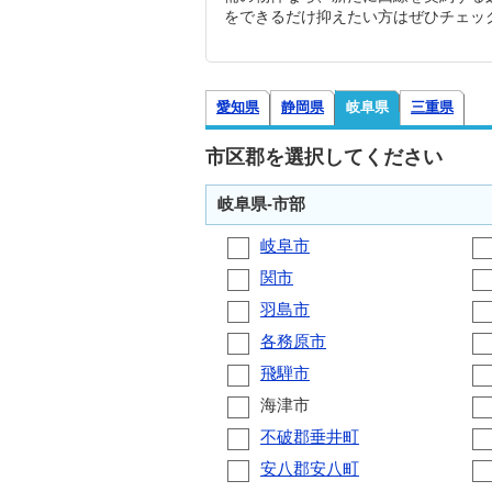
をできるだけ抑えたい方はぜひチェッ
愛知県
静岡県
岐阜県
三重県
市区郡を選択してください
岐阜県-市部
岐阜市
関市
羽島市
各務原市
飛騨市
海津市
不破郡垂井町
安八郡安八町