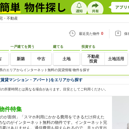
住宅・不動産
0
最近見た物件
保
一戸建てを買う
建てる
投資する
不動産
古
新築
中古
土地
土地活用
投資
県のエリアからインターネット無料の賃貸情報 物件を探す
(賃貸マンション・アパート)をエリアから探す
際の所要時間とは異なる場合があります。目安としてご利用ください。
物件特集
するのが面倒」「スマホ利用にかかる費用をできるだけ抑えた
めなのがインターネット無料の物件です。インターネット完
必要はありません。通信費用も抑えられるので、月々の支出