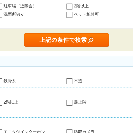
駐車場（近隣含）
2階以上
洗面所独立
ペット相談可
鉄骨系
木造
2階以上
最上階
モニタ付インターホン
防犯カメラ