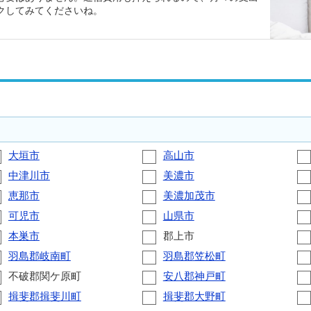
クしてみてくださいね。
大垣市
高山市
中津川市
美濃市
恵那市
美濃加茂市
可児市
山県市
本巣市
郡上市
羽島郡岐南町
羽島郡笠松町
不破郡関ケ原町
安八郡神戸町
揖斐郡揖斐川町
揖斐郡大野町