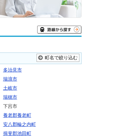
町名で絞り込む
多治見市
瑞浪市
土岐市
瑞穂市
下呂市
養老郡養老町
安八郡輪之内町
揖斐郡池田町