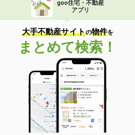
goo住宅・不動産
アプリ
大手不動産サイト
物件
の
を
まとめて検索！