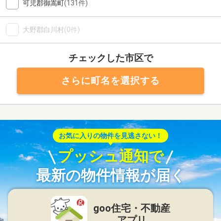
可児郡御嵩町
(131件)
大野郡白川村
(0件)
チェックした市区で
さらに町名を選択する
お気に入りの物件を見逃さない！
プッシュ通知で
最新の物件情報が届く
goo住宅・不動産
アプリ