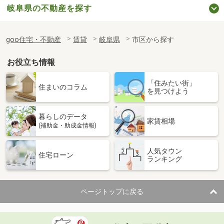
岐阜県の不動産を探す
goo住宅・不動産
賃貸
岐阜県
市区から探す
お役立ち情報
「住みたい街」
住まいのコラム
を見つけよう
暮らしのデータ
家賃相場
(補助金・助成金情報)
人気タウン
住宅ローン
ランキング
ページトップに戻る