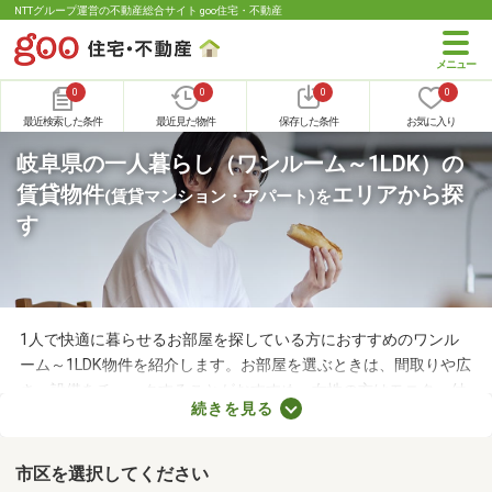
NTTグループ運営の不動産総合サイト goo住宅・不動産
0
0
0
0
最近検索した条件
最近見た物件
保存した条件
お気に入り
岐阜県の一人暮らし（ワンルーム～1LDK）の
賃貸物件
エリアから探
(賃貸マンション・アパート)
を
す
1人で快適に暮らせるお部屋を探している方におすすめのワンル
ーム～1LDK物件を紹介します。お部屋を選ぶときは、間取りや広
さ、設備をチェックすることがおすすめ。女性の方はモニター付
続きを見る
きインターホンやオートロックの有無も見ておきましょう。セキ
ュリティが整っていて、間取りや家賃に納得できる物件を見つけ
れば、自分だけのくつろぎの空間を手に入れられますよ。
市区を選択してください