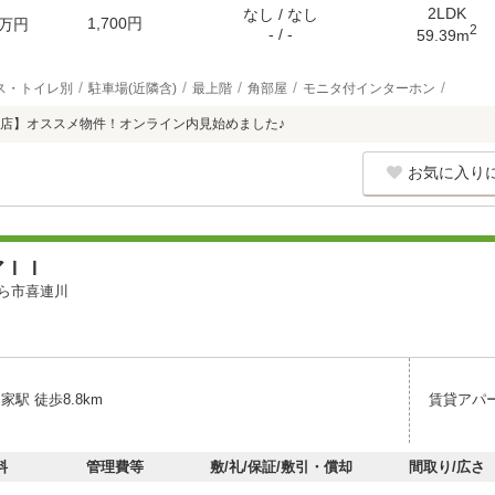
2LDK
なし / なし
1,700円
万円
2
- / -
59.39m
ス・トイレ別
駐車場(近隣含)
最上階
角部屋
モニタ付インターホン
店】オススメ物件！オンライン内見始めました♪
お気に入り
アＩＩ
ら市喜連川
家駅 徒歩8.8km
賃貸アパ
料
管理費等
敷/礼/保証/敷引・償却
間取り/広さ