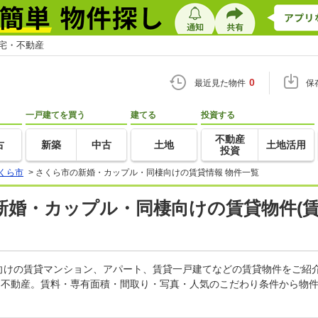
住宅・不動産
0
最近見た物件
保
一戸建てを買う
建てる
投資する
不動産
古
新築
中古
土地
土地活用
投資
くら市
>
さくら市の新婚・カップル・同棲向けの賃貸情報 物件一覧
の新婚・カップル・同棲向けの賃貸物件(
向けの賃貸マンション、アパート、賃貸一戸建てなどの賃貸物件をご紹
・不動産。賃料・専有面積・間取り・写真・人気のこだわり条件から物件