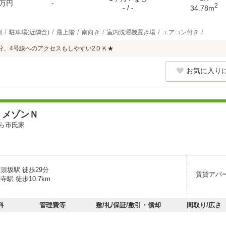
万円
-
2
- / -
34.78m
別
駐車場(近隣含)
最上階
南向き
室内洗濯機置き場
エアコン付き
分、4号線へのアクセスもしやすい2ＤＫ★
お気に入り
トメゾンＮ
ら市氏家
須坂駅 徒歩29分
賃貸アパ
寺駅 徒歩10.7km
料
管理費等
敷/礼/保証/敷引・償却
間取り/広さ