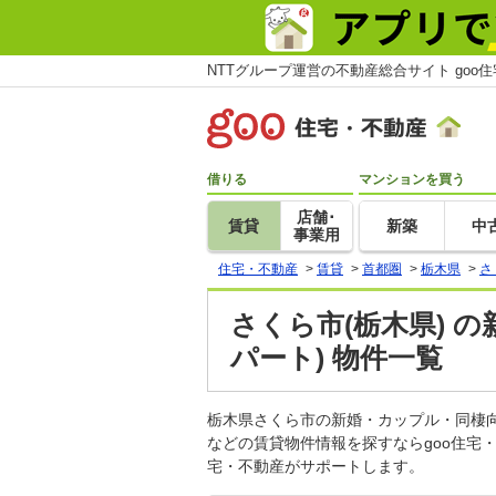
NTTグループ運営の不動産総合サイト goo
借りる
マンションを買う
店舗･
賃貸
新築
中
事業用
住宅・不動産
>
賃貸
>
首都圏
>
栃木県
>
さ
さくら市(栃木県) 
パート) 物件一覧
栃木県さくら市の新婚・カップル・同棲
などの賃貸物件情報を探すならgoo住宅
宅・不動産がサポートします。