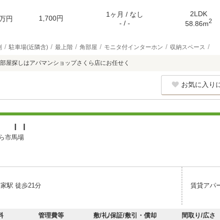
2LDK
1ヶ月 / なし
1,700円
万円
2
- / -
58.86m
別
駐車場(近隣含)
最上階
角部屋
モニタ付インターホン
収納スペース
部屋探しはアパマンショップさくら店にお任せく
お気に入り
Ｉ ＩＩ
ら市馬場
家駅 徒歩21分
賃貸アパ
料
管理費等
敷/礼/保証/敷引・償却
間取り/広さ