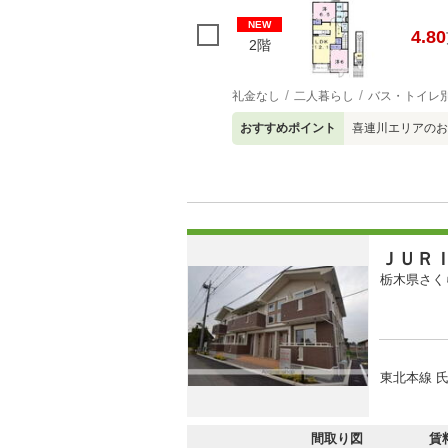
NEW
4.80
2階
礼金なし
二人暮らし
バス・トイレ
おすすめポイント
喜連川エリアのお
ＪＵＲ
栃木県さく
東北本線 氏
間取り図
賃