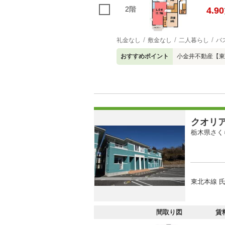
2階
4.90
礼金なし
敷金なし
二人暮らし
バ
おすすめポイント
小金井不動産【東
クオリ
栃木県さく
東北本線 氏
間取り図
賃