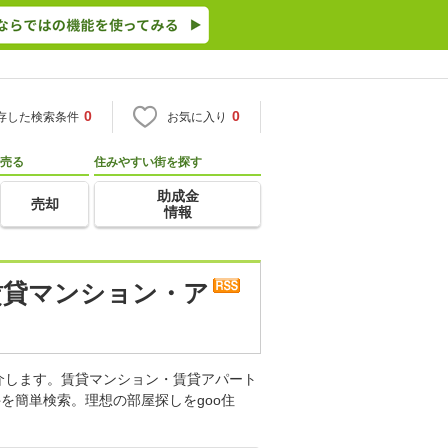
0
0
存した検索条件
お気に入り
売る
住みやすい街を探す
助成金
売却
情報
賃貸マンション・ア
介します。賃貸マンション・賃貸アパート
を簡単検索。理想の部屋探しをgoo住