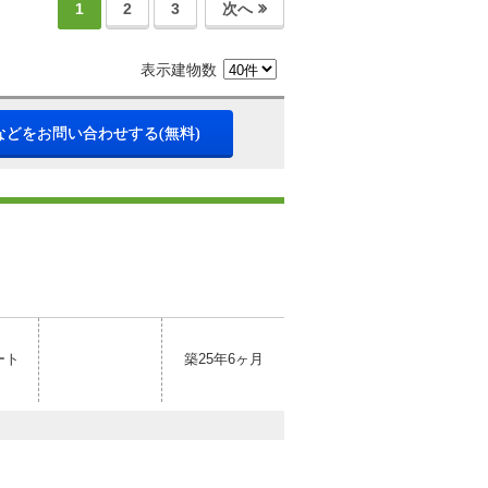
1
2
3
次へ
表示建物数
などをお問い合わせする(無料)
ート
築25年6ヶ月