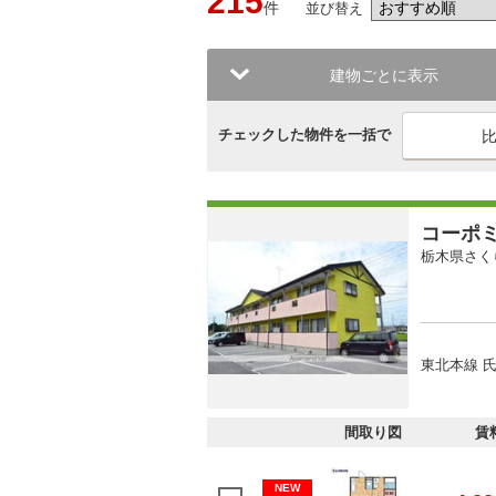
215
件
並び替え
建物ごとに表示
チェックした物件を一括で
コーポ
栃木県さく
東北本線 氏
間取り図
賃
NEW