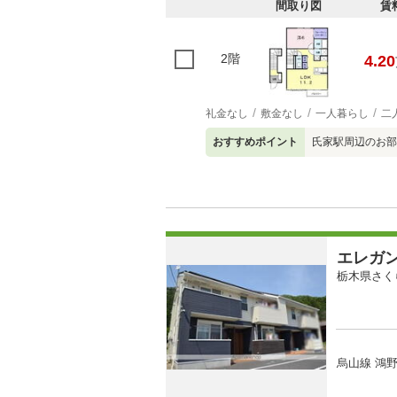
間取り図
賃
2階
4.20
礼金なし
敷金なし
一人暮らし
二
おすすめポイント
氏家駅周辺のお部
エレガ
栃木県さく
烏山線 鴻野