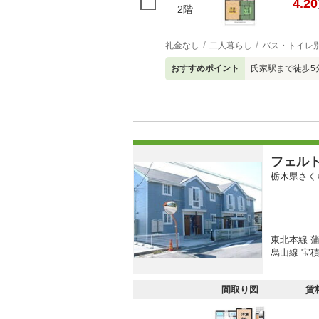
4.20
2階
礼金なし
二人暮らし
バス・トイレ
おすすめポイント
氏家駅まで徒歩5
フェル
栃木県さく
東北本線 蒲
烏山線 宝積
間取り図
賃