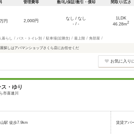
料
管理費等
敷/礼/保証/敷引・償却
間取り/広さ
1LDK
なし / なし
2,000円
万円
2
- / -
46.28m
人暮らし
バス・トイレ別
駐車場(近隣含)
最上階
角部屋
屋探しはアパマンショップさくら店にお任せくだ
お気に入り
ンス・ゆり
ら市喜連川
山駅 徒歩7.9km
賃貸アパ