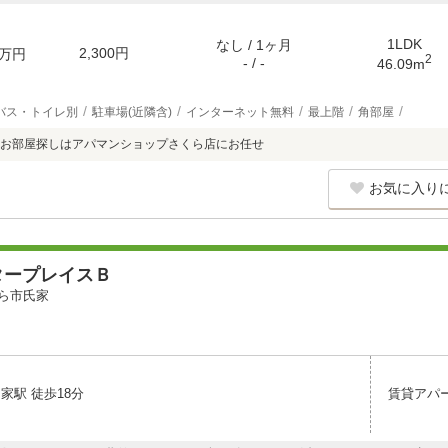
1LDK
なし / 1ヶ月
2,300円
万円
2
- / -
46.09m
バス・トイレ別
駐車場(近隣含)
インターネット無料
最上階
角部屋
お部屋探しはアパマンショップさくら店にお任せ
お気に入り
タープレイスＢ
ら市氏家
家駅 徒歩18分
賃貸アパ