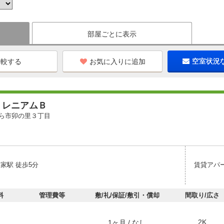
部屋ごとに表示
お気に入りに追加
空室状況
ミレニアムＢ
ら市卯の里３丁目
家駅 徒歩5分
賃貸アパ
料
管理費等
敷/礼/保証/敷引・償却
間取り/広さ
2K
1ヶ月 / なし