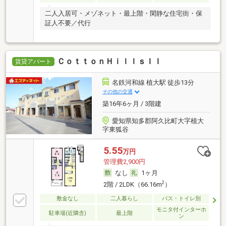
二人入居可・メゾネット・最上階・閑静な住宅街・保
証人不要／代行
ＣｏｔｔｏｎＨｉｌｌｓＩＩ
賃貸アパート
名鉄河和線 植大駅 徒歩13分
その他の交通
築16年6ヶ月 / 3階建
愛知県知多郡阿久比町大字植大
字東狐谷
5.55
万円
管理費2,900円
なし
1ヶ月
2
2階 / 2LDK（66.16m
）
敷金なし
二人暮らし
バス・トイレ別
モニタ付インターホ
駐車場(近隣含)
最上階
ン