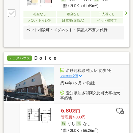
2
1階 / 2LDK（61.69m
）
礼金なし
敷金なし
二人暮らし
バス・トイレ別
駐車場(近隣含)
ペット相談可
ペット相談可・メゾネット・保証人不要／代行
Ｄｏｌｃｅ
テラスハウス
名鉄河和線 植大駅 徒歩4分
その他の交通
築14年7ヶ月 / 2階建
愛知県知多郡阿久比町大字植大
字築地
6.80
万円
管理費4,000円
なし
なし
2
1階 / 2LDK（66.26m
）