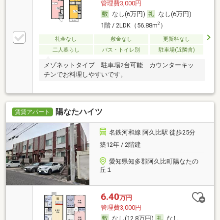
管理費3,000円
なし(6万円)
なし(6万円)
2
1階 / 2LDK（56.88m
）
礼金なし
敷金なし
更新料なし
二人暮らし
バス・トイレ別
駐車場(近隣含)
メゾネットタイプ 駐車場2台可能 カウンターキッ
チンでお料理しやすいです。
陽なたハイツ
賃貸アパート
名鉄河和線 阿久比駅 徒歩25分
築12年 / 2階建
愛知県知多郡阿久比町陽なたの
丘１
6.40
万円
管理費3,000円
なし(12.8万円)
なし