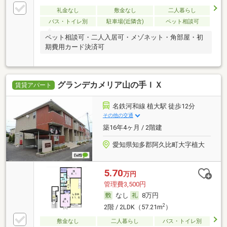
礼金なし
敷金なし
二人暮らし
バス・トイレ別
駐車場(近隣含)
ペット相談可
ペット相談可・二人入居可・メゾネット・角部屋・初
期費用カード決済可
グランデカメリア山の手ＩＸ
賃貸アパート
名鉄河和線 植大駅 徒歩12分
その他の交通
築16年4ヶ月 / 2階建
愛知県知多郡阿久比町大字植大
5.70
万円
管理費3,500円
なし
8万円
2
2階 / 2LDK（57.21m
）
敷金なし
二人暮らし
バス・トイレ別