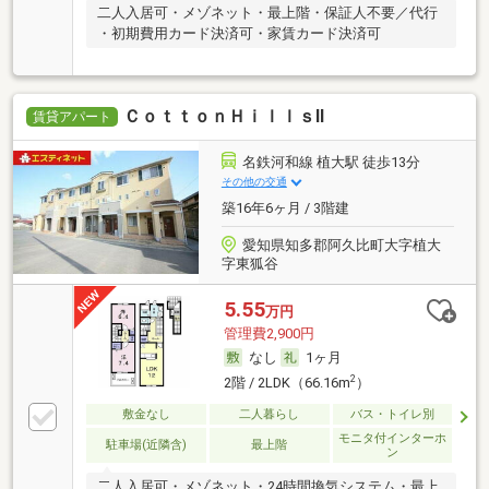
二人入居可・メゾネット・最上階・保証人不要／代行
・初期費用カード決済可・家賃カード決済可
ＣｏｔｔｏｎＨｉｌｌｓⅡ
賃貸アパート
名鉄河和線 植大駅 徒歩13分
その他の交通
築16年6ヶ月 / 3階建
愛知県知多郡阿久比町大字植大
字東狐谷
5.55
万円
管理費2,900円
なし
1ヶ月
2
2階 / 2LDK（66.16m
）
敷金なし
二人暮らし
バス・トイレ別
モニタ付インターホ
駐車場(近隣含)
最上階
ン
二人入居可・メゾネット・24時間換気システム・最上