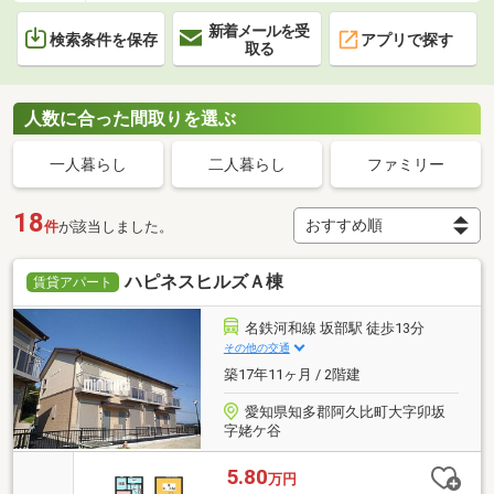
新着メールを受
検索条件を保存
アプリで探す
取る
人数に合った間取りを選ぶ
一人暮らし
二人暮らし
ファミリー
18
件
が該当しました。
ハピネスヒルズＡ棟
賃貸アパート
名鉄河和線 坂部駅 徒歩13分
その他の交通
築17年11ヶ月 / 2階建
愛知県知多郡阿久比町大字卯坂
字姥ケ谷
5.80
万円