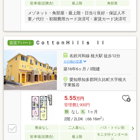
駐車場(近隣含)
最上階
角部屋
メゾネット・角部屋・最上階・日当り良好・保証人不
要／代行 ・初期費用カード決済可・家賃カード決済可
ＣｏｔｔｏｎＨｉｌｌｓ ＩＩ
賃貸アパート
名鉄河和線 植大駅 徒歩12分
その他の交通
築16年6ヶ月 / 3階建
愛知県知多郡阿久比町大字植大
字東狐谷
5.55
万円
管理費2,900円
なし
1ヶ月
2
2階 / 2LDK（66.16m
）
敷金なし
二人暮らし
バス・トイレ別
モニタ付インターホ
駐車場(近隣含)
最上階
ン