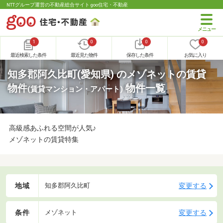
NTTグループ運営の不動産総合サイト goo住宅・不動産
1
0
0
0
最近検索した条件
最近見た物件
保存した条件
お気に入り
知多郡阿久比町(愛知県) のメゾネットの賃貸
物件
物件一覧
(賃貸マンション・アパート)
高級感あふれる空間が人気♪
メゾネットの賃貸特集
地域
変更する
知多郡阿久比町
条件
変更する
メゾネット