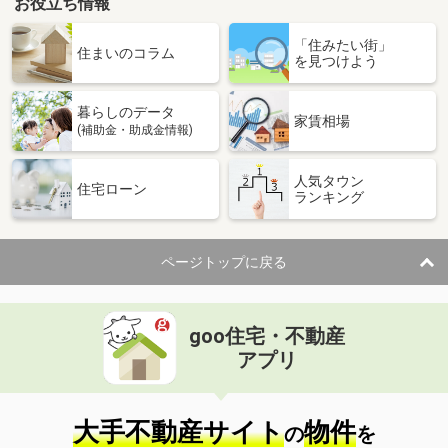
お役立ち情報
「住みたい街」
住まいのコラム
を見つけよう
暮らしのデータ
家賃相場
(補助金・助成金情報)
人気タウン
住宅ローン
ランキング
ページトップに戻る
goo住宅・不動産
アプリ
大手不動産サイト
物件
の
を