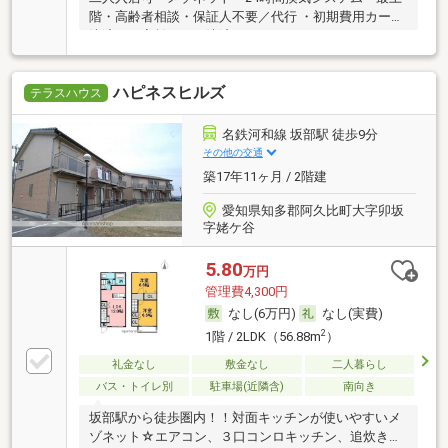
階・高齢者相談・保証人不要／代行 ・初期費用カード
決済可・家賃カード決済可
ハピネスヒルズ
テラスハウス
名鉄河和線 坂部駅 徒歩9分
その他の交通
築17年11ヶ月 / 2階建
愛知県知多郡阿久比町大字卯坂
字姥ケ谷
5.80
万円
管理費4,300円
なし(6万円)
なし(実費)
2
1階 / 2LDK（56.88m
）
礼金なし
敷金なし
二人暮らし
バス・トイレ別
駐車場(近隣含)
南向き
坂部駅から徒歩圏内！！対面キッチンが使いやすいメ
ゾネット☆エアコン、３口コンロキッチン、追炊きも