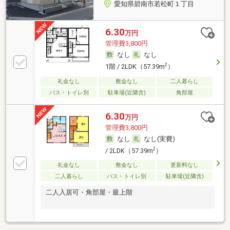
愛知県碧南市若松町１丁目
6.30
万円
管理費3,800円
なし
なし
2
1階 / 2LDK（57.39m
）
礼金なし
敷金なし
二人暮らし
バス・トイレ別
駐車場(近隣含)
角部屋
6.30
万円
管理費3,800円
なし
なし(実費)
2
/ 2LDK（57.39m
）
礼金なし
敷金なし
更新料なし
二人暮らし
バス・トイレ別
駐車場(近隣含)
二人入居可・角部屋・最上階