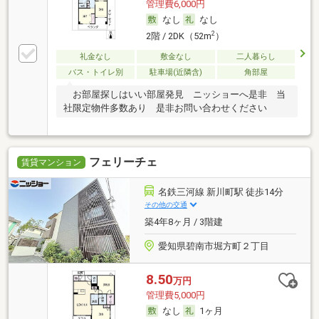
管理費6,000円
なし
なし
2
2階 / 2DK（52m
）
礼金なし
敷金なし
二人暮らし
バス・トイレ別
駐車場(近隣含)
角部屋
お部屋探しはいい部屋発見 ニッショーへ是非 当
社限定物件多数あり 是非お問い合わせください
フェリーチェ
賃貸マンション
名鉄三河線 新川町駅 徒歩14分
その他の交通
築4年8ヶ月 / 3階建
愛知県碧南市堀方町２丁目
8.50
万円
管理費5,000円
なし
1ヶ月