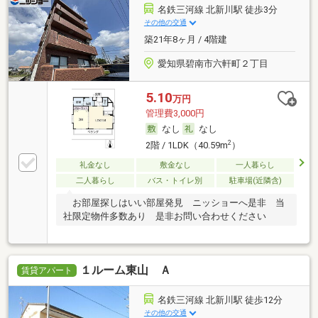
名鉄三河線 北新川駅 徒歩3分
その他の交通
築21年8ヶ月 / 4階建
愛知県碧南市六軒町２丁目
5.10
万円
管理費3,000円
なし
なし
2
2階 / 1LDK（40.59m
）
礼金なし
敷金なし
一人暮らし
二人暮らし
バス・トイレ別
駐車場(近隣含)
お部屋探しはいい部屋発見 ニッショーへ是非 当
社限定物件多数あり 是非お問い合わせください
１ルーム東山 Ａ
賃貸アパート
名鉄三河線 北新川駅 徒歩12分
その他の交通