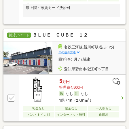
最上階・家賃カード決済可
ＢＬＵＥ ＣＵＢＥ １２
賃貸アパート
名鉄三河線 新川町駅 徒歩12分
その他の交通
築3年9ヶ月 / 2階建
愛知県碧南市松江町５丁目
5
万円
管理費4,500円
なし
なし
2
1階 / 1K（27.81m
）
礼金なし
敷金なし
一人暮らし
バス・トイレ別
インターネット無料
角部屋