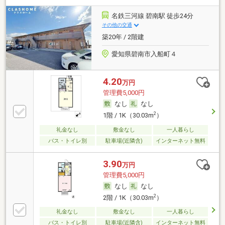
名鉄三河線 碧南駅 徒歩24分
その他の交通
築20年 / 2階建
愛知県碧南市入船町４
4.20
万円
管理費5,000円
なし
なし
2
1階 / 1K（30.03m
）
礼金なし
敷金なし
一人暮らし
バス・トイレ別
駐車場(近隣含)
インターネット無料
3.90
万円
管理費5,000円
なし
なし
2
2階 / 1K（30.03m
）
礼金なし
敷金なし
一人暮らし
バス・トイレ別
駐車場(近隣含)
インターネット無料