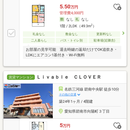
5.50
万円
管理費4,000円
なし
なし
2
1階 / 2LDK（49.3m
）
礼金なし
敷金なし
更新料なし
二人暮らし
バス・トイレ別
駐車場(近隣含)
お部屋の見学可能 退去時鍵の返却だけでOK追炊き・
LDKにエアコン1基付き・Wi-Fi無料
Ｌｉｖａｂｌｅ ＣＬＯＶＥＲ
賃貸マンション
名鉄三河線 碧南中央駅 徒歩10分
その他の交通
築24年1ヶ月 / 4階建
愛知県碧南市向陽町３丁目
5
万円