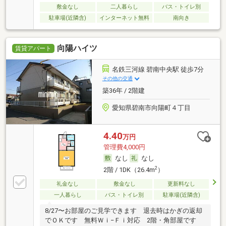
敷金なし
二人暮らし
バス・トイレ別
駐車場(近隣含)
インターネット無料
南向き
向陽ハイツ
賃貸アパート
名鉄三河線 碧南中央駅 徒歩7分
その他の交通
築36年 / 2階建
愛知県碧南市向陽町４丁目
4.40
万円
管理費4,000円
なし
なし
2
2階 / 1DK（26.4m
）
礼金なし
敷金なし
更新料なし
一人暮らし
バス・トイレ別
駐車場(近隣含)
8/27〜お部屋のご見学できます 退去時はかぎの返却
でＯＫです 無料Ｗｉ−Ｆｉ対応 2階・角部屋です