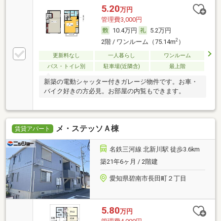
5.20
万円
管理費3,000円
10.4万円
5.2万円
2
2階 / ワンルーム（75.14m
）
更新料なし
一人暮らし
ワンルーム
バス・トイレ別
駐車場(近隣含)
最上階
新築の電動シャッター付きガレージ物件です。お車・
バイク好きの方必見。お部屋の内覧もできます。
メ・ステッソＡ棟
賃貸アパート
名鉄三河線 北新川駅 徒歩3.6km
築21年6ヶ月 / 2階建
愛知県碧南市長田町２丁目
5.80
万円