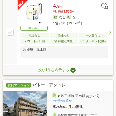
4
万円
管理費4,500円
なし
なし
2
1階 / 1K（39.39m
）
動画あり
礼金なし
敷金なし
一人暮らし
バス・トイレ別
駐車場(近隣含)
インターネット無料
角部屋・最上階
残り1件を表示する
バトー・アントレ
賃貸マンション
名鉄三河線 碧南駅 徒歩25分
その他の交通
築25年5ヶ月 / 3階建
愛知県碧南市入船町４丁目