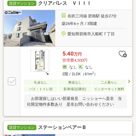
クリアパレス ＶＩＩＩ
賃貸マンション
名鉄三河線 碧南駅 徒歩27分
築26年6ヶ月 / 3階建
愛知県碧南市入船町７丁目
5.40
万円
管理費4,500円
なし
なし
2
2階 / 2LDK（61m
）
礼金なし
敷金なし
二人暮らし
バス・トイレ別
駐車場(近隣含)
インターネット無料
お部屋探しはいい部屋発見 ニッショーへ是非 当
社限定物件多数あり 是非お問い合わせください
ステーションベアーＢ
賃貸マンション