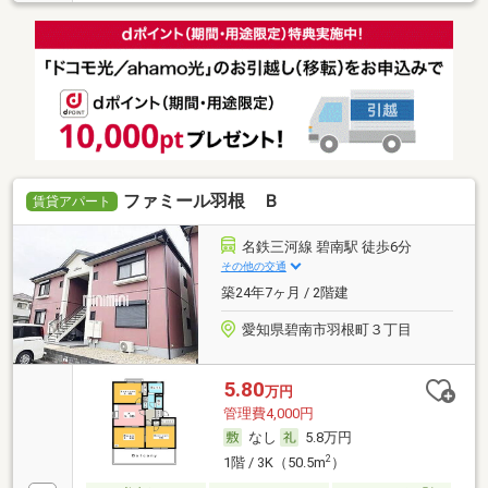
ファミール羽根 Ｂ
賃貸アパート
名鉄三河線 碧南駅 徒歩6分
その他の交通
築24年7ヶ月 / 2階建
愛知県碧南市羽根町３丁目
5.80
万円
管理費4,000円
なし
5.8万円
2
1階 / 3K（50.5m
）