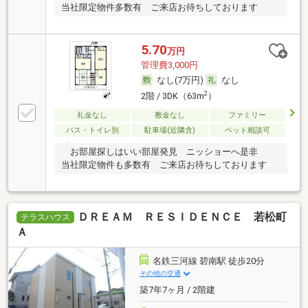
当社限定物件多数有 ご来店お待ちしております
5.70
万円
管理費3,000円
なし(7万円)
なし
2
2階 / 3DK（63m
）
礼金なし
敷金なし
ファミリー
バス・トイレ別
駐車場(近隣含)
ペット相談可
お部屋探しはいい部屋発見 ニッショーへ是非
当社限定物件も多数有 ご来店お待ちしております
ＤＲＥＡＭ ＲＥＳＩＤＥＮＣＥ 若松町
テラスハウス
Ａ
名鉄三河線 碧南駅 徒歩20分
その他の交通
築7年7ヶ月 / 2階建