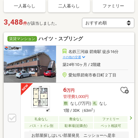
一人暮らし
二人暮らし
ファミリー
3,488
件
が該当しました。
ハイツ・スプリング
賃貸マンション
名鉄三河線 碧南駅 徒歩16分
その他の交通
築24年10ヶ月 / 2階建
愛知県碧南市春日町２丁目
6
万円
管理費3,000円
なし(7万円)
なし
2
1階 / 3DK（63m
）
礼金なし
敷金なし
ファミリー
バス・トイレ別
駐車場(近隣含)
ペット相談可
お部屋探しはいい部屋発見 ニッショーへ是非