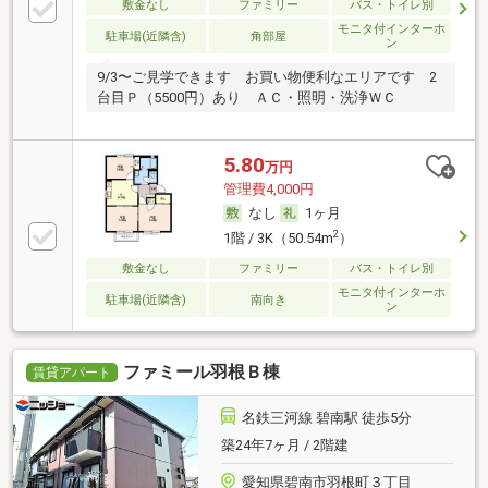
敷金なし
ファミリー
バス・トイレ別
モニタ付インターホ
駐車場(近隣含)
角部屋
ン
9/3〜ご見学できます お買い物便利なエリアです 2
台目Ｐ（5500円）あり ＡＣ・照明・洗浄ＷＣ
5.80
万円
管理費4,000円
なし
1ヶ月
2
1階 / 3K（50.54m
）
敷金なし
ファミリー
バス・トイレ別
モニタ付インターホ
駐車場(近隣含)
南向き
ン
ファミール羽根Ｂ棟
賃貸アパート
名鉄三河線 碧南駅 徒歩5分
築24年7ヶ月 / 2階建
愛知県碧南市羽根町３丁目