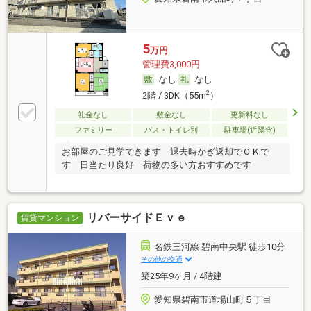
5
万円
管理費3,000円
なし
なし
2
2階 / 3DK（55m
）
礼金なし
敷金なし
更新料なし
ファミリー
バス・トイレ別
駐車場(近隣含)
お部屋のご見学できます 退去時かぎ返却でＯＫで
す 日当たり良好 荷物の多い方おすすめです
リバーサイドＥｖｅ
賃貸マンション
名鉄三河線 碧南中央駅 徒歩10分
その他の交通
築25年9ヶ月 / 4階建
愛知県碧南市道場山町５丁目