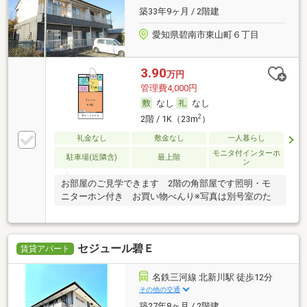
築33年9ヶ月 / 2階建
愛知県碧南市東山町６丁目
3.90
万円
管理費4,000円
なし
なし
2
2階 / 1K（23m
）
礼金なし
敷金なし
一人暮らし
モニタ付インターホ
駐車場(近隣含)
最上階
ン
お部屋のご見学できます 2階の角部屋です照明・モ
ニターホン付き お買い物べんり※写真は別号室のた
セジュール碧Ｅ
賃貸アパート
名鉄三河線 北新川駅 徒歩12分
その他の交通
築27年8ヶ月 / 2階建