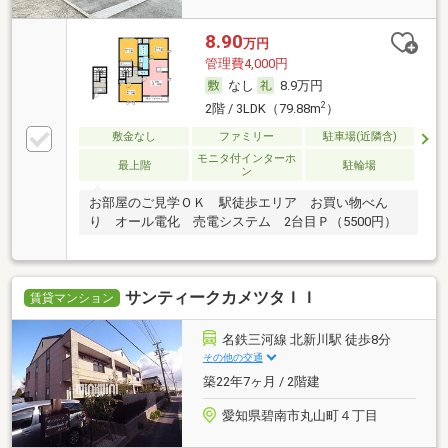
8.90
万円
管理費4,000円
なし
8.9万円
2
2階 / 3LDK（79.88m
）
敷金なし
ファミリー
駐車場(近隣含)
モニタ付インターホ
最上階
駐輪場
ン
お部屋のご見学ＯＫ 駅徒歩エリア お買い物べん
り オール電化 売電システム 2台目Ｐ（5500円）
サンティークカメツタＩＩ
賃貸マンション
名鉄三河線 北新川駅 徒歩8分
その他の交通
築22年7ヶ月 / 2階建
愛知県碧南市丸山町４丁目