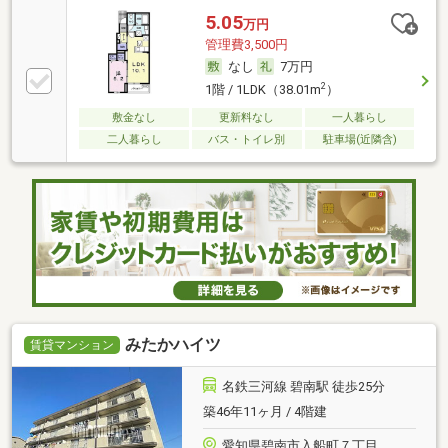
5.05
万円
管理費3,500円
なし
7万円
2
1階 / 1LDK（38.01m
）
敷金なし
更新料なし
一人暮らし
二人暮らし
バス・トイレ別
駐車場(近隣含)
みたかハイツ
賃貸マンション
名鉄三河線 碧南駅 徒歩25分
築46年11ヶ月 / 4階建
愛知県碧南市入船町７丁目