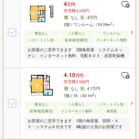
4
万円
管理費4,500円
なし
4万円
2
2階 / ワンルーム（39.39m
）
敷金なし
一人暮らし
ワンルーム
バス・トイレ別
駐車場(近隣含)
インターネット無料
お部屋のご見学できます 2階角部屋 システムキッ
チン インターネット無料 宅配ＢＯＸ 浴室乾燥機
4.10
万円
管理費4,500円
なし
4.1万円
2
1階 / 1K（30.1m
）
敷金なし
一人暮らし
バス・トイレ別
駐車場(近隣含)
インターネット無料
角部屋
お部屋のご見学できます 1階の角部屋 照明・Ａ
Ｃ・システムＫ付きです 8帖超の人気のお部屋です