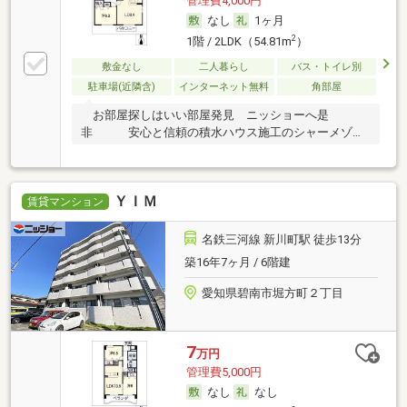
管理費4,000円
なし
1ヶ月
2
1階 / 2LDK（54.81m
）
敷金なし
二人暮らし
バス・トイレ別
駐車場(近隣含)
インターネット無料
角部屋
お部屋探しはいい部屋発見 ニッショーへ是
非 安心と信頼の積水ハウス施工のシャーメゾ
ン
ＹＩＭ
賃貸マンション
名鉄三河線 新川町駅 徒歩13分
築16年7ヶ月 / 6階建
愛知県碧南市堀方町２丁目
7
万円
管理費5,000円
なし
なし