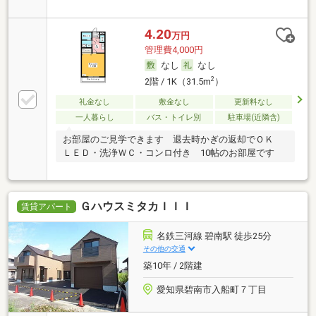
4.20
万円
管理費4,000円
なし
なし
2
2階 / 1K（31.5m
）
礼金なし
敷金なし
更新料なし
一人暮らし
バス・トイレ別
駐車場(近隣含)
お部屋のご見学できます 退去時かぎの返却でＯＫ
ＬＥＤ・洗浄ＷＣ・コンロ付き 10帖のお部屋です
ＧハウスミタカＩＩＩ
賃貸アパート
名鉄三河線 碧南駅 徒歩25分
その他の交通
築10年 / 2階建
愛知県碧南市入船町７丁目