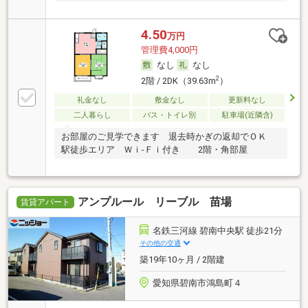
4.50
万円
管理費4,000円
なし
なし
2
2階 / 2DK（39.63m
）
礼金なし
敷金なし
更新料なし
二人暮らし
バス・トイレ別
駐車場(近隣含)
お部屋のご見学できます 退去時かぎの返却でＯＫ
駅徒歩エリア Ｗｉ-Ｆｉ付き 2階・角部屋
アンプルール リーブル 苗場
賃貸アパート
名鉄三河線 碧南中央駅 徒歩21分
その他の交通
築19年10ヶ月 / 2階建
愛知県碧南市鴻島町４