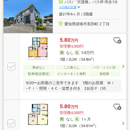
バス/「沢渡橋」バス停 停歩1分
その他の交通
築21年6ヶ月 / 2階建
愛知県碧南市長田町２丁目
5.80
万円
管理費4,000円
なし
5.8万円
2
1階 / 2LDK（54.8m
）
敷金なし
二人暮らし
バス・トイレ別
駐車場(近隣含)
インターネット無料
角部屋
9/20〜お部屋のご見学できます 1階のお部屋 Ｗｉ
−Ｆｉ・照明・ＡＣ・追焚き付き 2台目Ｐ（55
5.80
万円
管理費4,000円
なし
1ヶ月
2
1階 / 2LDK（54.81m
）