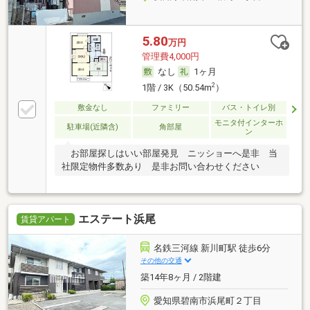
5.80
万円
管理費4,000円
なし
1ヶ月
2
1階 / 3K（50.54m
）
敷金なし
ファミリー
バス・トイレ別
モニタ付インターホ
駐車場(近隣含)
角部屋
ン
お部屋探しはいい部屋発見 ニッショーへ是非 当
社限定物件多数あり 是非お問い合わせください
エステート浜尾
賃貸アパート
名鉄三河線 新川町駅 徒歩6分
その他の交通
築14年8ヶ月 / 2階建
愛知県碧南市浜尾町２丁目