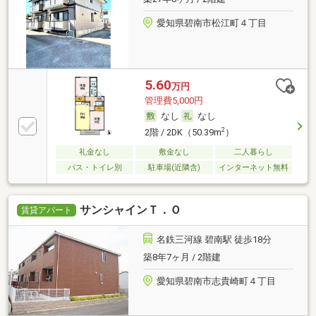
愛知県碧南市松江町４丁目
5.60
万円
管理費5,000円
なし
なし
2
2階 / 2DK（50.39m
）
礼金なし
敷金なし
二人暮らし
バス・トイレ別
駐車場(近隣含)
インターネット無料
サンシャインＴ．Ｏ
賃貸アパート
名鉄三河線 碧南駅 徒歩18分
築8年7ヶ月 / 2階建
愛知県碧南市志貴崎町４丁目