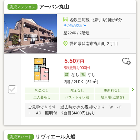
アーバン丸山
賃貸マンション
名鉄三河線 北新川駅 徒歩8分
その他の交通
築22年 / 2階建
愛知県碧南市丸山町２丁目
5.50
万円
管理費4,000円
なし
なし
2
2階 / 2LDK（51m
）
礼金なし
敷金なし
更新料なし
二人暮らし
バス・トイレ別
駐車場(近隣含)
ご見学できます 退去時かぎの返却でＯＫ Ｗｉ-Ｆ
ｉ・AC・照明付 2台目(4400円)あり
リヴィエール入船
賃貸アパート