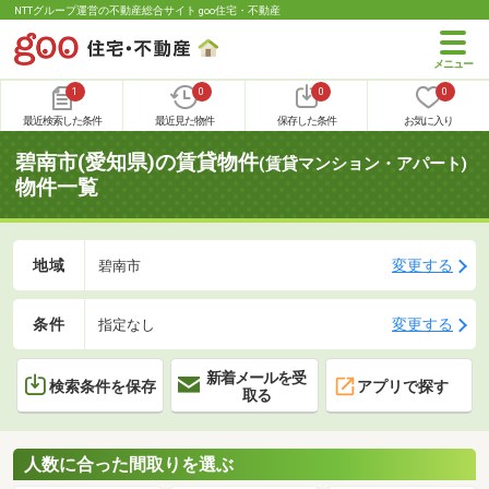
NTTグループ運営の不動産総合サイト goo住宅・不動産
1
0
0
0
最近検索した条件
最近見た物件
保存した条件
お気に入り
碧南市(愛知県)の賃貸物件
(賃貸マンション・アパート)
物件一覧
地域
変更する
碧南市
条件
変更する
指定なし
新着メールを受
検索条件を保存
アプリで探す
取る
人数に合った間取りを選ぶ