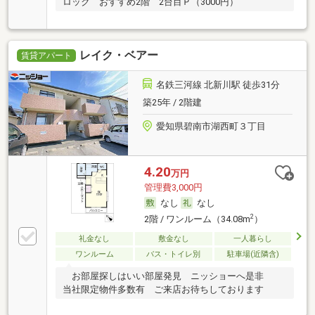
ロック おすすめ2階 2台目Ｐ（3000円）
レイク・ベアー
賃貸アパート
名鉄三河線 北新川駅 徒歩31分
築25年 / 2階建
愛知県碧南市湖西町３丁目
4.20
万円
管理費3,000円
なし
なし
2
2階 / ワンルーム（34.08m
）
礼金なし
敷金なし
一人暮らし
ワンルーム
バス・トイレ別
駐車場(近隣含)
お部屋探しはいい部屋発見 ニッショーへ是非
当社限定物件多数有 ご来店お待ちしております