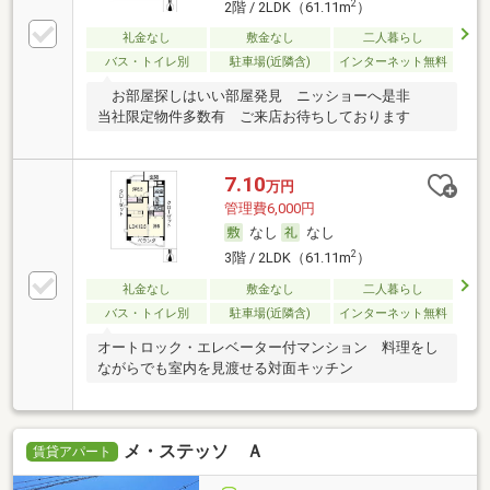
2
2階 / 2LDK（61.11m
）
礼金なし
敷金なし
二人暮らし
バス・トイレ別
駐車場(近隣含)
インターネット無料
お部屋探しはいい部屋発見 ニッショーへ是非
当社限定物件多数有 ご来店お待ちしております
7.10
万円
管理費6,000円
なし
なし
2
3階 / 2LDK（61.11m
）
礼金なし
敷金なし
二人暮らし
バス・トイレ別
駐車場(近隣含)
インターネット無料
オートロック・エレベーター付マンション 料理をし
ながらでも室内を見渡せる対面キッチン
メ・ステッソ Ａ
賃貸アパート