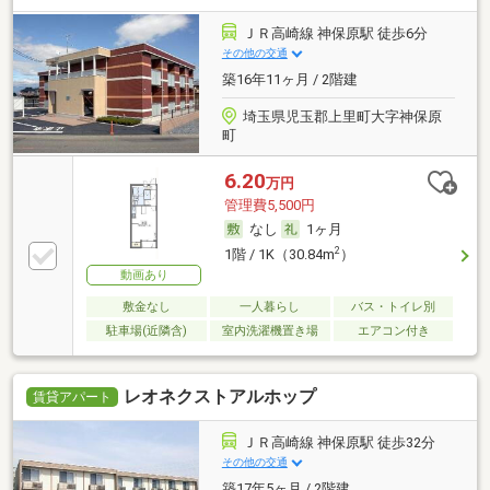
ＪＲ高崎線 神保原駅 徒歩6分
その他の交通
築16年11ヶ月 / 2階建
埼玉県児玉郡上里町大字神保原
町
6.20
万円
管理費5,500円
なし
1ヶ月
2
1階 / 1K（30.84m
）
動画あり
敷金なし
一人暮らし
バス・トイレ別
駐車場(近隣含)
室内洗濯機置き場
エアコン付き
レオネクストアルホップ
賃貸アパート
ＪＲ高崎線 神保原駅 徒歩32分
その他の交通
築17年5ヶ月 / 2階建