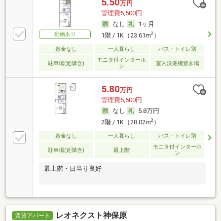
5.50
万円
管理費5,500円
なし
1ヶ月
2
動画あり
1階 / 1K（23.61m
）
敷金なし
一人暮らし
バス・トイレ別
モニタ付インターホ
駐車場(近隣含)
室内洗濯機置き場
ン
5.80
万円
管理費5,500円
なし
5.8万円
2
2階 / 1K（28.02m
）
敷金なし
一人暮らし
バス・トイレ別
モニタ付インターホ
駐車場(近隣含)
最上階
ン
最上階・日当り良好
レオネクスト神保原
賃貸アパート