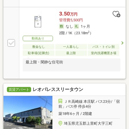
3.50
万円
管理費5,500円
なし
1ヶ月
2
2階 / 1K（23.18m
）
動画あり
敷金なし
一人暮らし
バス・トイレ別
駐車場(近隣含)
最上階
室内洗濯機置き場
最上階・閑静な住宅街
レオパレススリータウン
賃貸アパート
ＪＲ高崎線 本庄駅 バス23分/「宿
前」バス停 停歩4分
築18年6ヶ月 / 2階建
埼玉県児玉郡上里町大字三町