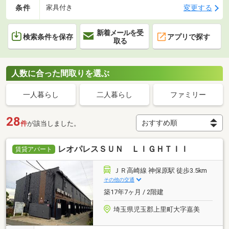
条件
変更する
家具付き
新着メールを受
検索条件を保存
アプリで探す
取る
人数に合った間取りを選ぶ
一人暮らし
二人暮らし
ファミリー
28
件
が該当しました。
レオパレスＳＵＮ ＬＩＧＨＴＩＩ
賃貸アパート
ＪＲ高崎線 神保原駅 徒歩3.5km
その他の交通
築17年7ヶ月 / 2階建
埼玉県児玉郡上里町大字嘉美