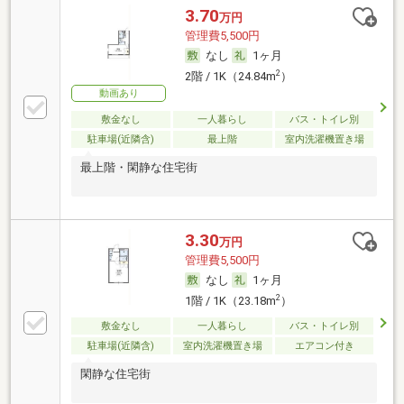
3.70
万円
管理費5,500円
なし
1ヶ月
2
2階 / 1K（24.84m
）
動画あり
敷金なし
一人暮らし
バス・トイレ別
駐車場(近隣含)
最上階
室内洗濯機置き場
最上階・閑静な住宅街
3.30
万円
管理費5,500円
なし
1ヶ月
2
1階 / 1K（23.18m
）
敷金なし
一人暮らし
バス・トイレ別
駐車場(近隣含)
室内洗濯機置き場
エアコン付き
閑静な住宅街