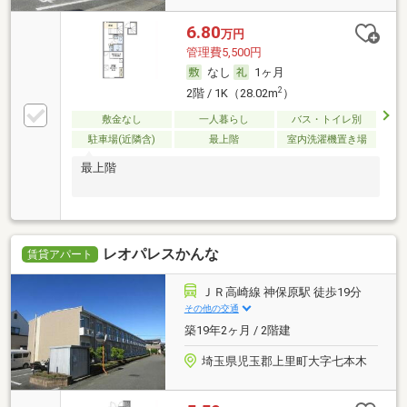
6.80
万円
管理費5,500円
なし
1ヶ月
2
2階 / 1K（28.02m
）
敷金なし
一人暮らし
バス・トイレ別
駐車場(近隣含)
最上階
室内洗濯機置き場
最上階
レオパレスかんな
賃貸アパート
ＪＲ高崎線 神保原駅 徒歩19分
その他の交通
築19年2ヶ月 / 2階建
埼玉県児玉郡上里町大字七本木