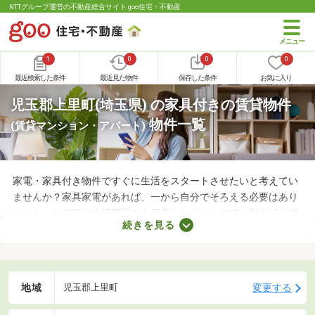
NTTグループ運営の不動産総合サイト goo住宅・不動産
1
0
0
0
最近検索した条件
最近見た物件
保存した条件
お気に入り
児玉郡上里町(埼玉県) の家具付きの賃貸物件
物件一覧
(賃貸マンション・アパート)
家電・家具付き物件ですぐに生活をスタートさせたいと考えてい
ませんか？家具家電があれば、一から自分でそろえる必要はあり
ません。お布団や生活用品のみ用意すればいいので、新生活を楽
続きを見る
に始められます。ここでは、家電・家具付きの物件を紹介しま
す。物件別に家賃や間取り、設備が異なるので、気になる物件を
見つけたら内見予約をしてみましょう。
地域
変更する
児玉郡上里町