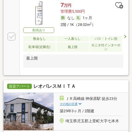
7
万円
管理費5,500円
なし
1ヶ月
2
2階 / 1K（28.02m
）
動画あり
敷金なし
一人暮らし
バス・トイレ別
モニタ付インターホ
駐車場(近隣含)
最上階
ン
最上階
レオパレスＭＩＴＡ
賃貸アパート
ＪＲ高崎線 神保原駅 徒歩23分
その他の交通
築29年3ヶ月 / 2階建
埼玉県児玉郡上里町大字七本木