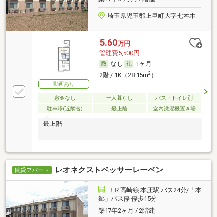
埼玉県児玉郡上里町大字七本木
5.60
万円
管理費5,500円
なし
1ヶ月
2
2階 / 1K（28.15m
）
動画あり
敷金なし
一人暮らし
バス・トイレ別
駐車場(近隣含)
最上階
室内洗濯機置き場
最上階
レオネクストベッサーレーベン
賃貸アパート
ＪＲ高崎線 本庄駅 バス24分/「本
郷」バス停 停歩15分
築17年2ヶ月 / 2階建