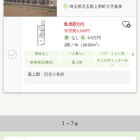
埼玉県児玉郡上里町大字嘉美
6.60
万円
管理費5,500円
なし
6.6万円
2
2階 / 1K（28.02m
）
敷金なし
一人暮らし
バス・トイレ別
モニタ付インターホ
駐車場(近隣含)
最上階
ン
最上階・日当り良好
1～7
棟