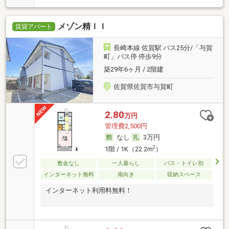
メゾン精ＩＩ
賃貸アパート
長崎本線 佐賀駅 バス25分/「与賀
町」バス停 停歩9分
築29年6ヶ月 / 2階建
佐賀県佐賀市与賀町
2.80
万円
管理費2,500円
なし
3万円
2
1階 / 1K（22.2m
）
敷金なし
一人暮らし
バス・トイレ別
インターネット無料
南向き
収納スペース
インターネット利用料無料！