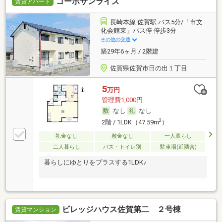
コーポサンライズ
賃貸アパート
長崎本線 佐賀駅 バス5分/「市文
化会館東」バス停 停歩3分
その他の交通
築29年6ヶ月 / 2階建
佐賀県佐賀市日の出１丁目
5
万円
管理費1,000円
なし
なし
2
2階 / 1LDK（47.59m
）
礼金なし
敷金なし
一人暮らし
二人暮らし
バス・トイレ別
駐車場(近隣含)
暮らしにゆとりをプラスする1LDK♪
ビレッジハウス佐賀第二 ２号棟
賃貸マンション