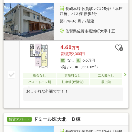
長崎本線 佐賀駅 バス25分/「本庄
江橋」バス停 停歩3分
築17年8ヶ月 / 2階建
佐賀県佐賀市嘉瀬町大字十五
4.60
万円
管理費2,300円
なし
6.6万円
2
2階 / 2LDK（55.81m
）
敷金なし
更新料なし
二人暮らし
バス・トイレ別
駐車場(近隣含)
最上階
おしゃれな外観です！！
ドミール医大北 Ｂ棟
賃貸アパート
長崎本線 佐賀駅 バス30分/「鍋島