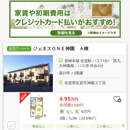
ジェネスＯＮＥ神園 Ａ棟
賃貸アパート
長崎本線 佐賀駅 バス11分/「西九
大神園南」バス停 停歩2分
築23年 / 2階建
佐賀県佐賀市神園３丁目
4.95
万円
管理費3,500円
なし
6万円
2
2階 / 1LDK（33.39m
）
敷金なし
一人暮らし
二人暮らし