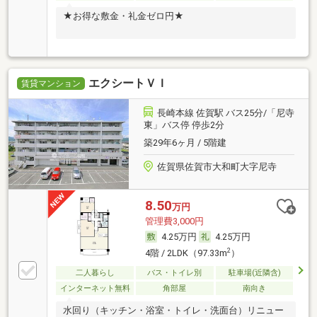
★お得な敷金・礼金ゼロ円★
エクシートＶＩ
賃貸マンション
長崎本線 佐賀駅 バス25分/「尼寺
東」バス停 停歩2分
築29年6ヶ月 / 5階建
佐賀県佐賀市大和町大字尼寺
8.50
万円
管理費3,000円
4.25万円
4.25万円
2
4階 / 2LDK（97.33m
）
二人暮らし
バス・トイレ別
駐車場(近隣含)
インターネット無料
角部屋
南向き
水回り（キッチン・浴室・トイレ・洗面台）リニュー