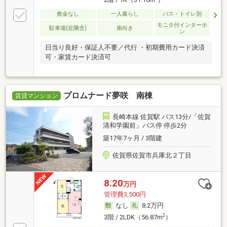
敷金なし
一人暮らし
バス・トイレ別
モニタ付インターホ
駐車場(近隣含)
南向き
ン
日当り良好・保証人不要／代行 ・初期費用カード決済
可・家賃カード決済可
プロムナード夢咲 南棟
賃貸マンション
長崎本線 佐賀駅 バス13分/「佐賀
清和学園前」バス停 停歩2分
築17年7ヶ月 / 3階建
佐賀県佐賀市兵庫北２丁目
8.20
万円
管理費3,500円
なし
8.2万円
2
3階 / 2LDK（56.87m
）