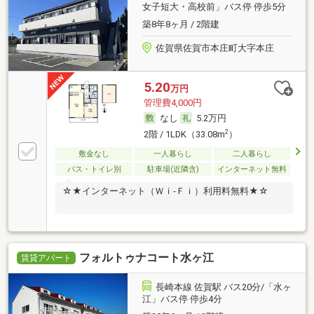
女子短大・高校前」バス停 停歩5分
築8年8ヶ月 / 2階建
佐賀県佐賀市本庄町大字本庄
5.20
万円
管理費4,000円
なし
5.2万円
2
2階 / 1LDK（33.08m
）
敷金なし
一人暮らし
二人暮らし
バス・トイレ別
駐車場(近隣含)
インターネット無料
☆★インターネット（Ｗｉ-Ｆｉ）利用料無料★☆
フォルトゥナコート水ヶ江
賃貸アパート
長崎本線 佐賀駅 バス20分/「水ヶ
江」バス停 停歩4分