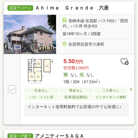
Ａｈｉｍａ Ｇｒａｎｄｅ 六座
賃貸アパート
長崎本線 佐賀駅 バス10分/「西田
代」バス停 停歩9分
築18年10ヶ月 / 2階建
佐賀県佐賀市六座町
5.50
万円
管理費3,000円
なし
なし
2
1階 / 2DK（67.32m
）
礼金なし
敷金なし
二人暮らし
バス・トイレ別
駐車場(近隣含)
インターネット無料
インターネット使用料無料でお部屋の中でも快適に♪
アメニティーＳＡＧＡ
賃貸一戸建て