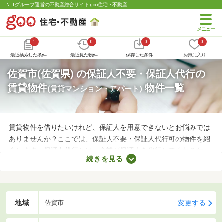
NTTグループ運営の不動産総合サイト goo住宅・不動産
1
0
0
0
最近検索した条件
最近見た物件
保存した条件
お気に入り
佐賀市(佐賀県) の保証人不要・保証人代行の
賃貸物件
物件一覧
(賃貸マンション・アパート)
賃貸物件を借りたいけれど、保証人を用意できないとお悩みでは
ありませんか？ここでは、保証人不要・保証人代行可の物件を紹
介します。保証人代行とは、企業が保証人を代行してくれるサー
続きを見る
ビスです。保証人を用意できなくてもお部屋を借りられるので、
希望にあう物件を探せますよ。好みのお部屋を見つけて、充実し
た生活を送りましょう。
地域
変更する
佐賀市