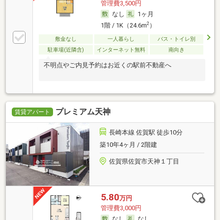
管理費3,500円
なし
1ヶ月
2
1階 / 1K（24.6m
）
敷金なし
一人暮らし
バス・トイレ別
駐車場(近隣含)
インターネット無料
南向き
不明点やご内見予約はお近くの駅前不動産へ
プレミアム天神
賃貸アパート
長崎本線 佐賀駅 徒歩10分
築10年4ヶ月 / 2階建
佐賀県佐賀市天神１丁目
5.80
万円
管理費3,000円
なし
なし