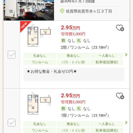
築30年6ヶ月 / 2階建
佐賀県佐賀市水ヶ江２丁目
2.95
万円
管理費3,000円
なし
なし
2
2階 / ワンルーム（23.18m
）
礼金なし
敷金なし
一人暮らし
ワンルーム
バス・トイレ別
駐車場(近隣含)
★お得な敷金・礼金ゼロ円★
2.95
万円
管理費3,000円
なし
なし
2
1階 / ワンルーム（23.18m
）
礼金なし
敷金なし
一人暮らし
ワンルーム
バス・トイレ別
駐車場(近隣含)