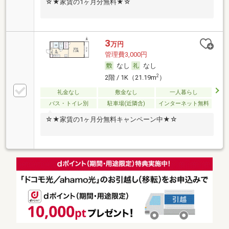
☆★家賃の1ヶ月分無料★☆
3
万円
管理費3,000円
なし
なし
2
2階 / 1K（21.19m
）
礼金なし
敷金なし
一人暮らし
バス・トイレ別
駐車場(近隣含)
インターネット無料
☆★家賃の1ヶ月分無料キャンペーン中★☆