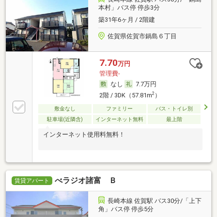
本村」バス停 停歩3分
築31年6ヶ月 / 2階建
佐賀県佐賀市鍋島６丁目
7.70
万円
管理費-
なし
7.7万円
2
2階 / 3DK（57.81m
）
敷金なし
ファミリー
バス・トイレ別
駐車場(近隣含)
インターネット無料
最上階
インターネット使用料無料！
べラジオ諸富 Ｂ
賃貸アパート
長崎本線 佐賀駅 バス30分/「上下
角」バス停 停歩5分