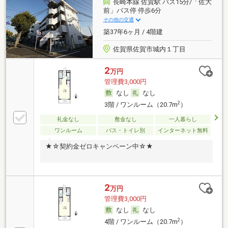
長崎本線 佐賀駅 バス15分/「佐大
前」バス停 停歩6分
その他の交通
築37年6ヶ月 / 4階建
佐賀県佐賀市城内１丁目
2
万円
管理費3,000円
なし
なし
2
3階 / ワンルーム（20.7m
）
礼金なし
敷金なし
一人暮らし
ワンルーム
バス・トイレ別
インターネット無料
★☆契約金ゼロキャンペーン中☆★
2
万円
管理費3,000円
なし
なし
2
4階 / ワンルーム（20.7m
）