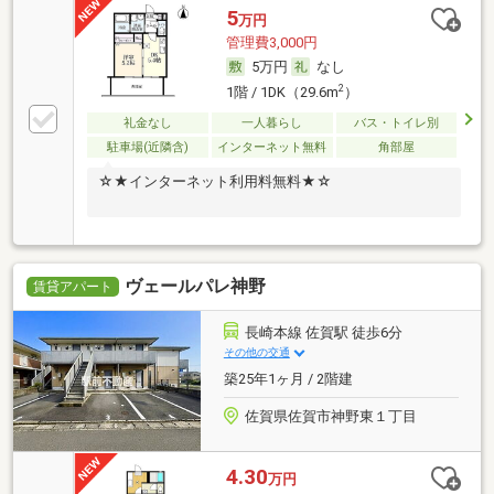
5
万円
管理費3,000円
5万円
なし
2
1階 / 1DK（29.6m
）
礼金なし
一人暮らし
バス・トイレ別
駐車場(近隣含)
インターネット無料
角部屋
☆★インターネット利用料無料★☆
ヴェールパレ神野
賃貸アパート
長崎本線 佐賀駅 徒歩6分
その他の交通
築25年1ヶ月 / 2階建
佐賀県佐賀市神野東１丁目
4.30
万円