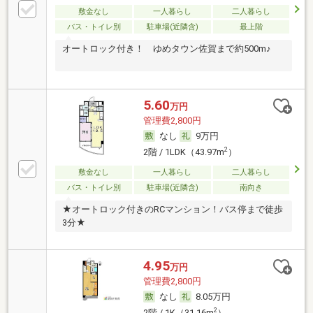
敷金なし
一人暮らし
二人暮らし
バス・トイレ別
駐車場(近隣含)
最上階
オートロック付き！ ゆめタウン佐賀まで約500m♪
5.60
万円
管理費2,800円
なし
9万円
2
2階 / 1LDK（43.97m
）
敷金なし
一人暮らし
二人暮らし
バス・トイレ別
駐車場(近隣含)
南向き
★オートロック付きのRCマンション！バス停まで徒歩
3分★
4.95
万円
管理費2,800円
なし
8.05万円
2
2階 / 1K（31.16m
）