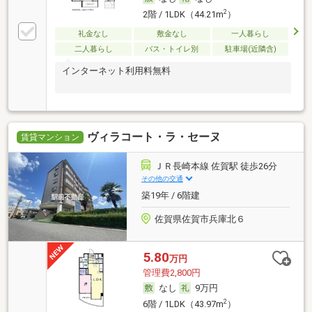
2
2階 / 1LDK（44.21m
）
礼金なし
敷金なし
一人暮らし
二人暮らし
バス・トイレ別
駐車場(近隣含)
インターネット利用料無料
ヴィラコート・ラ・セーヌ
賃貸マンション
ＪＲ長崎本線 佐賀駅 徒歩26分
その他の交通
築19年 / 6階建
佐賀県佐賀市兵庫北６
5.80
万円
管理費2,800円
なし
9万円
2
6階 / 1LDK（43.97m
）