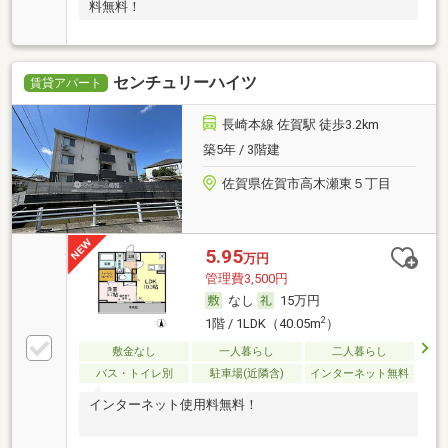
料無料！
センチュリーハイツ
賃貸アパート
長崎本線 佐賀駅 徒歩3.2km
築5年 / 3階建
佐賀県佐賀市高木瀬東５丁目
5.95
万円
管理費3,500円
なし
15万円
2
1階 / 1LDK（40.05m
）
敷金なし
一人暮らし
二人暮らし
バス・トイレ別
駐車場(近隣含)
インターネット無料
インターネット使用料無料！