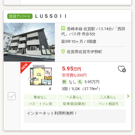
ＬＵＳＳＯＩＩ
賃貸アパート
長崎本線 佐賀駅 バス14分/「西田
代」バス停 停歩5分
築5年10ヶ月 / 3階建
佐賀県佐賀市伊勢町
5.95
万円
管理費6,000円
なし
5.95万円
2
3階 / 1LDK（37.79m
）
敷金なし
一人暮らし
二人暮らし
バス・トイレ別
駐車場(近隣含)
ペット相談可
インターネット利用料無料！