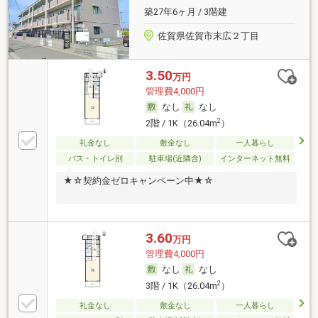
築27年6ヶ月 / 3階建
佐賀県佐賀市末広２丁目
3.50
万円
管理費4,000円
なし
なし
2
2階 / 1K（26.04m
）
礼金なし
敷金なし
一人暮らし
バス・トイレ別
駐車場(近隣含)
インターネット無料
★☆契約金ゼロキャンペーン中★☆
3.60
万円
管理費4,000円
なし
なし
2
3階 / 1K（26.04m
）
礼金なし
敷金なし
一人暮らし