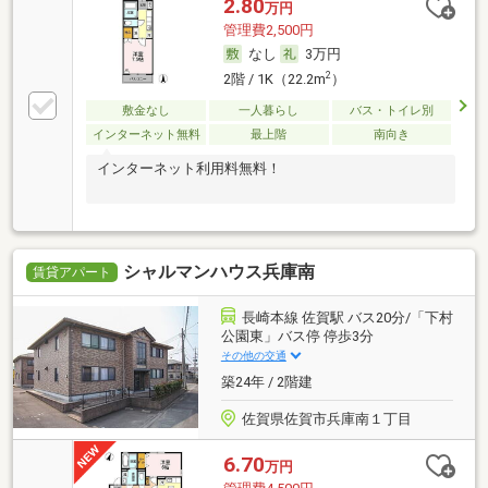
2.80
万円
管理費2,500円
なし
3万円
2
2階 / 1K（22.2m
）
敷金なし
一人暮らし
バス・トイレ別
インターネット無料
最上階
南向き
インターネット利用料無料！
シャルマンハウス兵庫南
賃貸アパート
長崎本線 佐賀駅 バス20分/「下村
公園東」バス停 停歩3分
その他の交通
築24年 / 2階建
佐賀県佐賀市兵庫南１丁目
6.70
万円