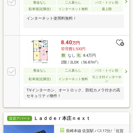
敷金なし
二人暮らし
バス・トイレ別
駐車場(近隣含)
インターネット無料
最上階
インターネット使用料無料！
8.40
万円
管理費3,500円
なし
8.4万円
2
2階 / 2LDK（56.87m
）
敷金なし
二人暮らし
バス・トイレ別
モニタ付インターホ
駐車場(近隣含)
インターネット無料
ン
TVインターホン、オートロック、防犯カメラ付きの高
セキュリティ物件！
Ｌａｄｄｅｒ本庄ｎｅｘｔ
賃貸アパート
長崎本線 佐賀駅 バス17分/「佐賀