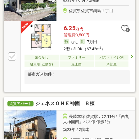
築33年7ヶ月 / 2階建
佐賀県佐賀市鍋島１丁目
6.25
万円
管理費3,500円
なし
7万円
2
2階 / 3LDK（67.42m
）
敷金なし
ファミリー
バス・トイレ別
駐車場(近隣含)
最上階
角部屋
都市ガス物件！
ジェネスＯＮＥ神園 Ｂ棟
賃貸アパート
長崎本線 佐賀駅 バス11分/「西九
大神園南」バス停 停歩2分
築23年 / 2階建