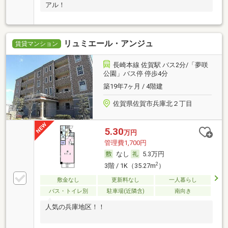
アル！
リュミエール・アンジュ
賃貸マンション
長崎本線 佐賀駅 バス2分/「夢咲
公園」バス停 停歩4分
築19年7ヶ月 / 4階建
佐賀県佐賀市兵庫北２丁目
5.30
万円
管理費1,700円
なし
5.3万円
2
3階 / 1K（35.27m
）
敷金なし
更新料なし
一人暮らし
バス・トイレ別
駐車場(近隣含)
南向き
人気の兵庫地区！！