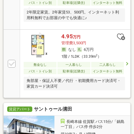
バス・トイレ別
駐車場(近隣含)
インターネット無料
2年限定家賃。2年家賃53、500円。インターネット利
用料無料でお部屋の中でも快適に♪
4.95
万円
管理費3,500円
なし
6万円
2
1階 / 1LDK（33.39m
）
敷金なし
一人暮らし
二人暮らし
バス・トイレ別
駐車場(近隣含)
インターネット無料
角部屋・保証人不要／代行 ・初期費用カード決済可・
家賃カード決済可
サントゥール溝田
賃貸アパート
長崎本線 佐賀駅 バス15分/「鍋島
一丁目」バス停 停歩2分