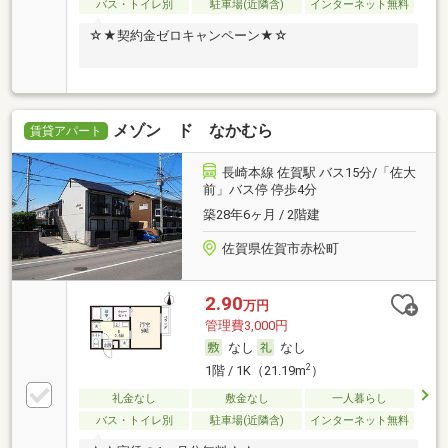
バス・トイレ別
駐車場(近隣含)
インターネット無料
☆★契約金ゼロキャンペーン★☆
メゾン ド なかむら
賃貸アパート
長崎本線 佐賀駅 バス15分/「佐大
前」バス停 停歩4分
築28年6ヶ月 / 2階建
佐賀県佐賀市赤松町
2.90
万円
管理費3,000円
なし
なし
2
1階 / 1K（21.19m
）
礼金なし
敷金なし
一人暮らし
バス・トイレ別
駐車場(近隣含)
インターネット無料