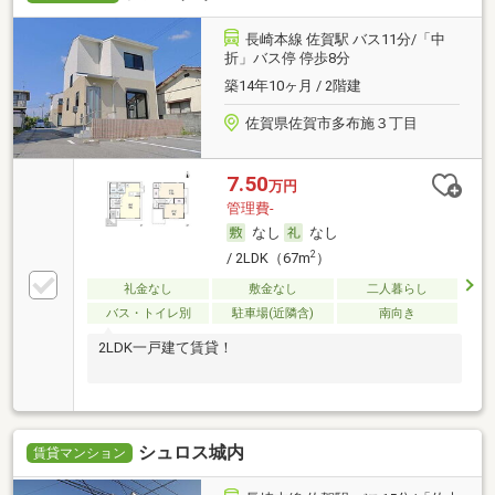
長崎本線 佐賀駅 バス11分/「中
折」バス停 停歩8分
築14年10ヶ月 / 2階建
佐賀県佐賀市多布施３丁目
7.50
万円
管理費-
なし
なし
2
/ 2LDK（67m
）
礼金なし
敷金なし
二人暮らし
バス・トイレ別
駐車場(近隣含)
南向き
2LDK一戸建て賃貸！
シュロス城内
賃貸マンション