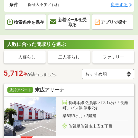
条件
変更する
保証人不要／代行
新着メールを受
検索条件を保存
アプリで探す
取る
人数に合った間取りを選ぶ
一人暮らし
二人暮らし
ファミリー
5,712
件
が該当しました。
末広アリーナ
賃貸アパート
長崎本線 佐賀駅 バス14分/「長瀬
町」バス停 停歩7分
築8年9ヶ月 / 2階建
佐賀県佐賀市末広１丁目