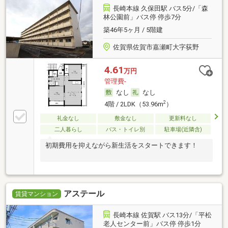
長崎本線 久保田駅 バス5分/「森
林公園前」バス停 停歩7分
築46年5ヶ月 / 5階建
佐賀県佐賀市嘉瀬町大字荻野
4.61
万円
管理費-
なし
なし
2
4階 / 2LDK（53.96m
）
礼金なし
敷金なし
更新料なし
二人暮らし
バス・トイレ別
駐車場(近隣含)
初期費用を抑えながら新生活をスタートできます！
アステール
賃貸マンション
長崎本線 佐賀駅 バス13分/「平松
老人センター前」バス停 停歩1分