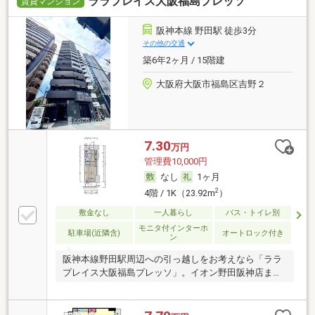
ララプレイス大阪福島プレッソ
賃貸マンション
阪神本線 野田駅 徒歩3分
その他の交通
築6年2ヶ月 / 15階建
大阪府大阪市福島区吉野２
7.30
万円
管理費10,000円
なし
1ヶ月
2
4階 / 1K（23.92m
）
敷金なし
一人暮らし
バス・トイレ別
モニタ付インターホ
駐車場(近隣含)
オートロック付き
ン
阪神本線野田駅周辺への引っ越しをお考えなら「ララ
プレイス大阪福島プレッソ」。イオン野田阪神店まで
44