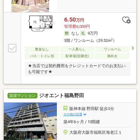
6.50
万円
管理費6,000円
なし
9万円
2
3階 / ワンルーム（29.52m
）
敷金なし
一人暮らし
ワンルーム
バス・トイレ別
駐車場(近隣含)
南向き
★当店では契約費用をクレジットカードでのお支払い
も可能です★
ジオエント福島野田
賃貸マンション
阪神本線 野田駅 徒歩3分
その他の交通
築4年6ヶ月 / 10階建
大阪府大阪市福島区海老江１