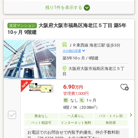
残り1件を表示する
大阪府大阪市福島区海老江５丁目 築5年
賃貸マンション
10ヶ月 9階建
ＪＲ東西線 海老江駅 徒歩3分
その他の交通
築5年10ヶ月 / 9階建
大阪府大阪市福島区海老江５丁
目
6.90
万円
管理費7,000円
なし
1ヶ月
2
8階 / 1K（20.08m
）
敷金なし
一人暮らし
バス・トイレ別
ペット相談可
インターネット無料
角部屋
お電話でのお問合せで内覧予約優先、仲介手数料割