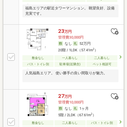
福島エリアの駅近タワーマンション。 眺望良好、設備
充実です。
23
万円
管理費30,000円
なし
52万円
2
20階 / 1LDK（57.41m
）
敷金なし
一人暮らし
二人暮らし
バス・トイレ別
駐車場(近隣含)
ペット相談可
人気福島エリア。 使い勝手の良い間取りが魅力。
27
万円
管理費10,000円
なし
1ヶ月
2
5階 / 2LDK（67.61m
）
敷金なし
二人暮らし
バス・トイレ別