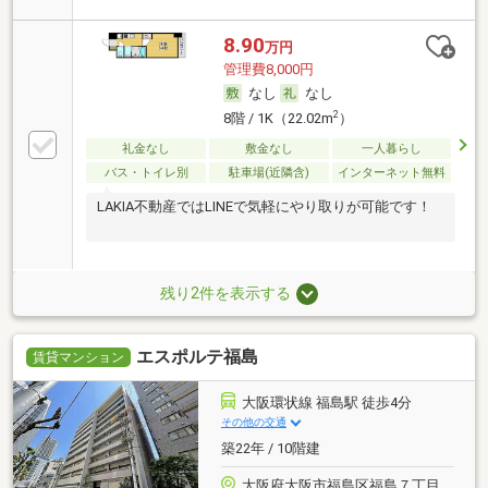
8.90
万円
管理費8,000円
なし
なし
2
8階 / 1K（22.02m
）
礼金なし
敷金なし
一人暮らし
バス・トイレ別
駐車場(近隣含)
インターネット無料
LAKIA不動産ではLINEで気軽にやり取りが可能です！
残り2件を表示する
エスポルテ福島
賃貸マンション
大阪環状線 福島駅 徒歩4分
その他の交通
築22年 / 10階建
大阪府大阪市福島区福島７丁目