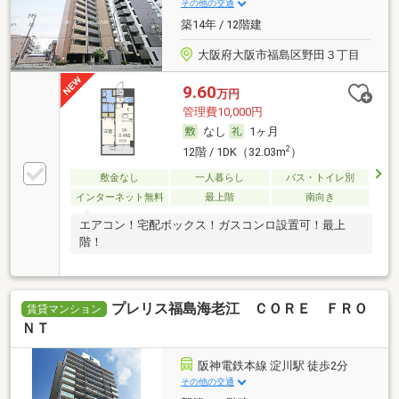
その他の交通
築14年 / 12階建
大阪府大阪市福島区野田３丁目
9.60
万円
管理費10,000円
なし
1ヶ月
2
12階 / 1DK（32.03m
）
敷金なし
一人暮らし
バス・トイレ別
インターネット無料
最上階
南向き
エアコン！宅配ボックス！ガスコンロ設置可！最上
階！
プレリス福島海老江 ＣＯＲＥ ＦＲＯ
賃貸マンション
ＮＴ
阪神電鉄本線 淀川駅 徒歩2分
その他の交通