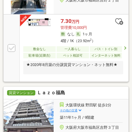
大阪府大阪市福島区吉野２丁目
7.30
万円
管理費10,000円
なし
1ヶ月
2
4階 / 1K（23.92m
）
敷金なし
一人暮らし
バス・トイレ別
駐車場(近隣含)
ペット相談可
インターネット無料
★2020年8月築の分譲賃貸マンション・ネット無料★
Ｌａｚｏ福島
賃貸マンション
大阪環状線 野田駅 徒歩2分
その他の交通
築11年1ヶ月 / 9階建
大阪府大阪市福島区吉野３丁目