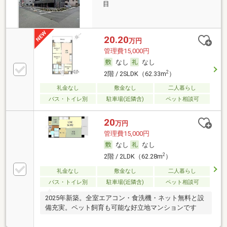
目
20.20
万円
管理費15,000円
なし
なし
2
2階 / 2SLDK（62.33m
）
礼金なし
敷金なし
二人暮らし
バス・トイレ別
駐車場(近隣含)
ペット相談可
20
万円
管理費15,000円
なし
なし
2
2階 / 2LDK（62.28m
）
礼金なし
敷金なし
二人暮らし
バス・トイレ別
駐車場(近隣含)
ペット相談可
2025年新築。全室エアコン・食洗機・ネット無料と設
備充実。ペット飼育も可能な好立地マンションです