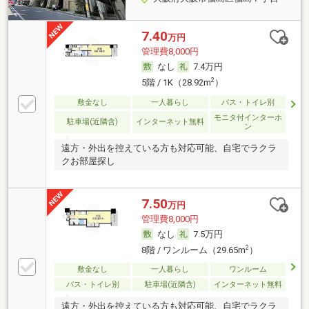
7.40
万円
管理費8,000円
なし
7.4万円
2
5階 / 1K（28.92m
）
敷金なし
一人暮らし
バス・トイレ別
モニタ付インターホ
駐車場(近隣含)
インターネット無料
ン
遠方・外出を控えている方も対応可能、自宅でラクラ
クお部屋探し
7.50
万円
管理費8,000円
なし
7.5万円
2
8階 / ワンルーム（29.65m
）
敷金なし
一人暮らし
ワンルーム
バス・トイレ別
駐車場(近隣含)
インターネット無料
遠方・外出を控えている方も対応可能、自宅でラクラ