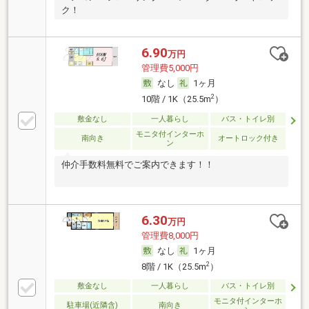
ク！
6.90
万円
管理費5,000円
なし
1ヶ月
2
10階 / 1K（25.5m
）
敷金なし
一人暮らし
バス・トイレ別
モニタ付インターホ
南向き
オートロック付き
ン
仲介手数料無料でご案内できます！！
6.30
万円
管理費8,000円
なし
1ヶ月
2
8階 / 1K（25.5m
）
敷金なし
一人暮らし
バス・トイレ別
モニタ付インターホ
駐車場(近隣含)
南向き