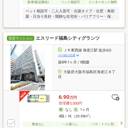
駐車場(近隣含)
ペット相談可
インターネット無料
ペット相談可・二人入居可・分譲タイプ・出窓・角部
屋・日当り良好・閑静な住宅街・バリアフリー・保証
人不要／代行 ・オール電化・初期費用カード決済可
エスリード福島シティグランツ
賃貸マンション
ＪＲ東西線 海老江駅 徒歩6分
その他の交通
築8年1ヶ月 / 9階建
大阪府大阪市福島区海老江８丁
目
6.90
万円
管理費5,000円
なし
1ヶ月
2
4階 / 1K（20.59m
）
敷金なし
一人暮らし
バス・トイレ別