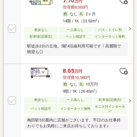
7.70
万円
管理費8,000円
なし
2ヶ月
2
14階 / 1K（23.92m
）
敷金なし
一人暮らし
バス・トイレ別
駐車場(近隣含)
ペット相談可
インターネット無料
駅徒歩2分の立地。5駅4沿線利用可能です！高層階で
眺望も◎
8.65
万円
管理費10,580円
なし
10万円
2
9階 / 1K（26.45m
）
敷金なし
一人暮らし
駐車場(近隣含)
モニタ付インターホ
ペット相談可
インターネット無料
ン
梅田駅5分圏内に店舗がございます。平日のお仕事終
わりでもお気軽にご来店お待ちしております♪