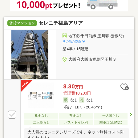
セレニテ福島アリア
賃貸マンション
地下鉄千日前線 玉川駅 徒歩5分
その他の交通
築4年 / 15階建
大阪府大阪市福島区玉川３
8.30
万円
管理費10,200円
なし
なし
2
7階 / 1LDK（28.46m
）
礼金なし
敷金なし
一人暮らし
二人暮らし
バス・トイレ別
駐車場(近隣含)
大人気のセレニテシリーズです。ネット無料コスト抑
えられます♪