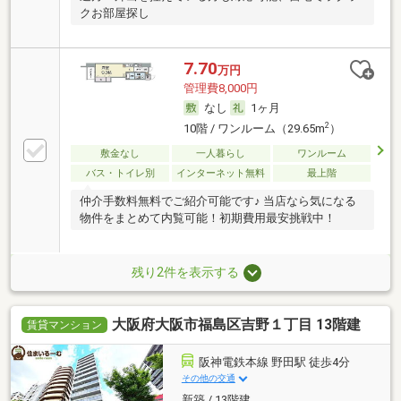
クお部屋探し
7.70
万円
管理費8,000円
なし
1ヶ月
2
10階 / ワンルーム（29.65m
）
敷金なし
一人暮らし
ワンルーム
バス・トイレ別
インターネット無料
最上階
仲介手数料無料でご紹介可能です♪ 当店なら気になる
物件をまとめて内覧可能！初期費用最安挑戦中！
残り2件を表示する
大阪府大阪市福島区吉野１丁目 13階建
賃貸マンション
阪神電鉄本線 野田駅 徒歩4分
その他の交通
新築 / 13階建