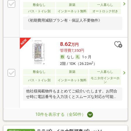
敷金なし
新築
一人暮らし
バス・トイレ別
インターネット無料
オートロック付き
《初期費用減額プラン有・保証人不要物件》
8.62
万円
管理費7,350円
なし
1ヶ月
2
2階 / 1DK（26.22m
）
敷金なし
新築
一人暮らし
モニタ付インターホ
バス・トイレ別
インターネット無料
ン
他社様掲載物件もまとめてご紹介いたします。お問合
せ時に電話番号を入力頂くとスムーズな対応が可能で
す。
10件を表示する（全50件）