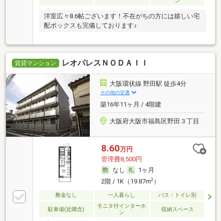
ン
洋室広々8.6帖ございます！不在がちの方には嬉しい宅
配ボックスも完備しております♪
レオパレスＮＯＤＡＩＩ
賃貸マンション
大阪環状線 野田駅 徒歩4分
その他の交通
築16年11ヶ月 / 4階建
大阪府大阪市福島区野田３丁目
8.60
万円
管理費8,500円
なし
1ヶ月
2
2階 / 1K（19.87m
）
敷金なし
一人暮らし
バス・トイレ別
モニタ付インターホ
駐車場(近隣含)
収納スペース
ン