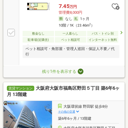
7.45
万円
管理費8,000円
なし
1ヶ月
2
10階 / 1K（23.46m
）
敷金なし
一人暮らし
バス・トイレ別
駐車場(近隣含)
ペット相談可
インターネット無料
ペット相談可・角部屋・管理人巡回・保証人不要／代
行
残り1件を表示する
大阪府大阪市福島区野田５丁目 築6年6ヶ
賃貸マンション
月 13階建
大阪環状線 野田駅 徒歩8分
その他の交通
築6年6ヶ月 / 13階建