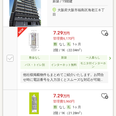
新築 / 15階建
大阪府大阪市福島区海老江８丁
目
7.29
万円
管理費6,170円
なし
1ヶ月
2
2階 / 1K（22.04m
）
敷金なし
新築
一人暮らし
モニタ付インターホ
バス・トイレ別
インターネット無料
ン
他社様掲載物件もまとめてご紹介いたします。お問合
せ時に電話番号を入力頂くとスムーズな対応が可能で
す。
7.29
万円
管理費5,960円
なし
1ヶ月
2
2階 / 1K（21.28m
）