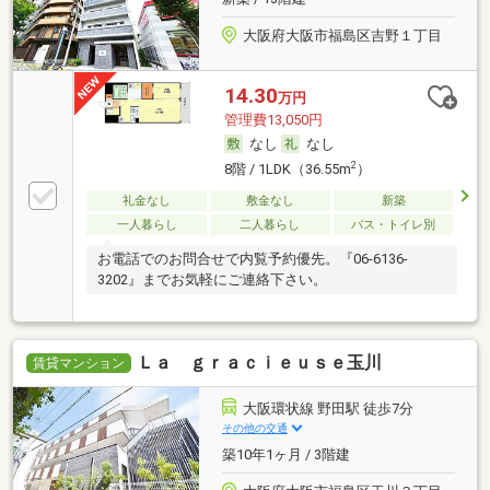
大阪府大阪市福島区吉野１丁目
14.30
万円
管理費13,050円
なし
なし
2
8階 / 1LDK（36.55m
）
礼金なし
敷金なし
新築
一人暮らし
二人暮らし
バス・トイレ別
お電話でのお問合せで内覧予約優先。『06-6136-
3202』までお気軽にご連絡下さい。
Ｌａ ｇｒａｃｉｅｕｓｅ玉川
賃貸マンション
大阪環状線 野田駅 徒歩7分
その他の交通
築10年1ヶ月 / 3階建