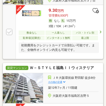
大阪府大阪市福島区玉川３丁目
9.30
万円
管理費8,000円
なし
15万円
2
3階 / 1DK（41.2m
）
敷金なし
一人暮らし
バス・トイレ別
駐車場(近隣含)
インターネット無料
最上階
初期費用をクレジットカードで分割払い可能です。ま
た、全物件オンライン内見も可能です。
Ｗ－ＳＴＹＬＥ福島ＩＩウィステリア
賃貸マンション
ＪＲ大阪環状線 野田駅 徒歩8分
その他の交通
築12年7ヶ月 / 11階建
大阪府大阪市福島区吉野５