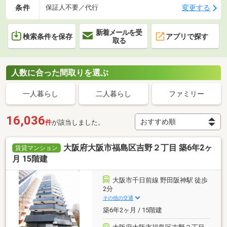
条件
変更する
保証人不要／代行
新着メールを受
検索条件を保存
アプリで探す
取る
人数に合った間取りを選ぶ
一人暮らし
二人暮らし
ファミリー
16,036
件
が該当しました。
大阪府大阪市福島区吉野２丁目 築6年2ヶ
賃貸マンション
月 15階建
大阪市千日前線 野田阪神駅 徒歩
2分
その他の交通
築6年2ヶ月 / 15階建