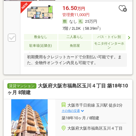
16.50
万円
管理費11,000円
なし
25万円
2
7階 / 2LDK（58.39m
）
敷金なし
二人暮らし
バス・トイレ別
モニタ付インターホ
駐車場(近隣含)
角部屋
ン
初期費用をクレジットカードで分割払い可能です。ま
た、全物件オンライン内見も可能です。
大阪府大阪市福島区玉川４丁目 築18年10
賃貸マンション
ヶ月 8階建
大阪市千日前線 玉川駅 徒歩2分
その他の交通
築18年10ヶ月 / 8階建
大阪府大阪市福島区玉川４丁目