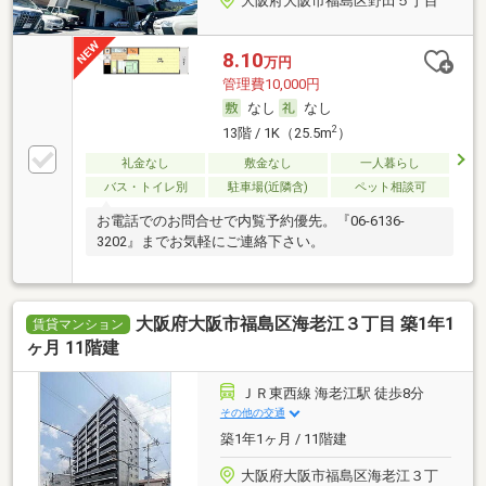
大阪府大阪市福島区野田５丁目
8.10
万円
管理費10,000円
なし
なし
2
13階 / 1K（25.5m
）
礼金なし
敷金なし
一人暮らし
バス・トイレ別
駐車場(近隣含)
ペット相談可
お電話でのお問合せで内覧予約優先。『06-6136-
3202』までお気軽にご連絡下さい。
大阪府大阪市福島区海老江３丁目 築1年1
賃貸マンション
ヶ月 11階建
ＪＲ東西線 海老江駅 徒歩8分
その他の交通
築1年1ヶ月 / 11階建
大阪府大阪市福島区海老江３丁