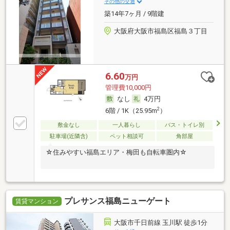
その他の交通
築14年7ヶ月 / 9階建
大阪府大阪市福島区福島３丁目
6.60
万円
管理費10,000円
なし
4万円
2
6階 / 1K（25.95m
）
敷金なし
一人暮らし
バス・トイレ別
駐車場(近隣含)
ペット相談可
角部屋
☆住みやすい福島エリア・梅田も自転車圏内☆
プレサンス福島ニューゲート
賃貸マンション
大阪市千日前線 玉川駅 徒歩1分