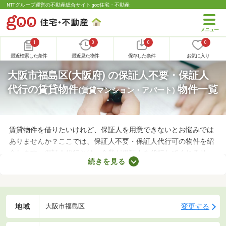
NTTグループ運営の不動産総合サイト goo住宅・不動産
1
0
0
0
最近検索した条件
最近見た物件
保存した条件
お気に入り
大阪市福島区(大阪府) の保証人不要・保証人
代行の賃貸物件
物件一覧
(賃貸マンション・アパート)
賃貸物件を借りたいけれど、保証人を用意できないとお悩みでは
ありませんか？ここでは、保証人不要・保証人代行可の物件を紹
介します。保証人代行とは、企業が保証人を代行してくれるサー
続きを見る
ビスです。保証人を用意できなくてもお部屋を借りられるので、
希望にあう物件を探せますよ。好みのお部屋を見つけて、充実し
た生活を送りましょう。
地域
変更する
大阪市福島区