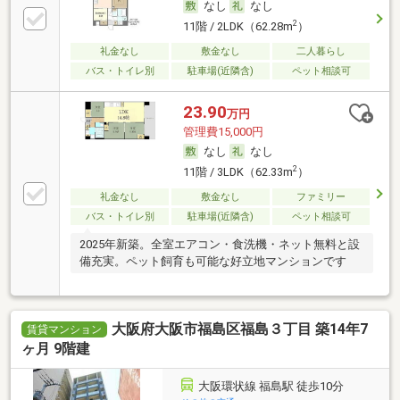
なし
なし
2
11階 / 2LDK（62.28m
）
礼金なし
敷金なし
二人暮らし
バス・トイレ別
駐車場(近隣含)
ペット相談可
23.90
万円
管理費15,000円
なし
なし
2
11階 / 3LDK（62.33m
）
礼金なし
敷金なし
ファミリー
バス・トイレ別
駐車場(近隣含)
ペット相談可
2025年新築。全室エアコン・食洗機・ネット無料と設
備充実。ペット飼育も可能な好立地マンションです
大阪府大阪市福島区福島３丁目 築14年7
賃貸マンション
ヶ月 9階建
大阪環状線 福島駅 徒歩10分