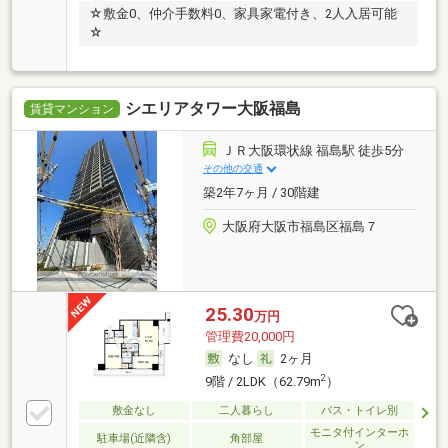
☆敷金0、仲介手数料0、家具家電付き、2人入居可能
☆
シエリアタワー大阪福島
賃貸マンション
ＪＲ大阪環状線 福島駅 徒歩5分
その他の交通
築2年7ヶ月 / 30階建
大阪府大阪市福島区福島７
25.30
万円
管理費20,000円
なし
2ヶ月
2
9階 / 2LDK（62.79m
）
敷金なし
二人暮らし
バス・トイレ別
モニタ付インターホ
駐車場(近隣含)
角部屋
ン