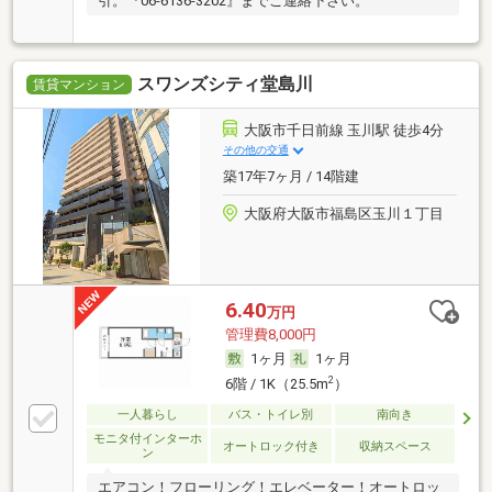
引。『06-6136-3202』までご連絡下さい。
スワンズシティ堂島川
賃貸マンション
大阪市千日前線 玉川駅 徒歩4分
その他の交通
築17年7ヶ月 / 14階建
大阪府大阪市福島区玉川１丁目
6.40
万円
管理費8,000円
1ヶ月
1ヶ月
2
6階 / 1K（25.5m
）
一人暮らし
バス・トイレ別
南向き
モニタ付インターホ
オートロック付き
収納スペース
ン
エアコン！フローリング！エレベーター！オートロッ