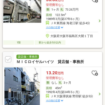
万円
管理費等なし
1ヶ月
73.26万円
2
面積
122.5m
1989年3月(築37年6ヶ月)
ＪＲ東西線 海老江駅 徒歩4分
その他の交通
大阪府大阪市福島区大開１丁目
1階
駅から徒歩5分以内
貸店舗・事務所
ＭＩＣロイヤルハイツ 貸店舗・事務所
13.20
万円
管理費等なし
なし
3ヶ月
2
面積
45m
1992年4月(築34年5ヶ月)
ＪＲ大阪環状線 野田駅 徒歩5分
その他の交通