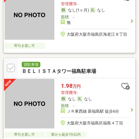
管理費等-
なし(1ヶ月)
なし
面積
-
無
大阪府大阪市福島区海老江８丁目
即引き渡し可
貸駐車場
ＢＥＬＩＳＴＡタワー福島駐車場
1.98
万円
管理費等-
なし
なし
面積
-
ＪＲ東西線 新福島駅 徒歩6分
大阪府大阪市福島区福島４丁目
即引き渡し可
駅から徒歩7分以内