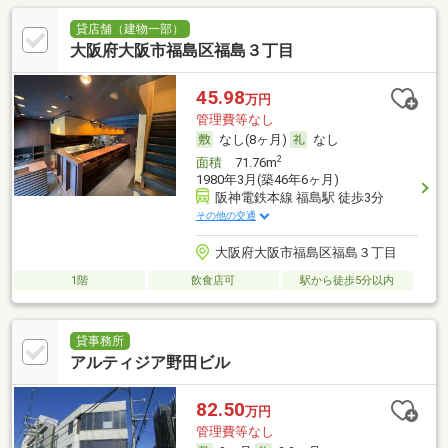
貸店舗（建物一部）
大阪府大阪市福島区福島３丁目
45.98
万円
管理費等なし
なし(8ヶ月)
なし
2
面積
71.76m
1980年3月(築46年6ヶ月)
阪神電鉄本線 福島駅 徒歩3分
その他の交通
大阪府大阪市福島区福島３丁目
1階
飲食店可
駅から徒歩5分以内
貸事務所
アルティジア野田ビル
82.50
万円
管理費等なし