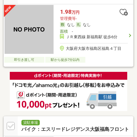
1.98
万円
管理費等-
なし
なし
面積
-
ＪＲ東西線 新福島駅 徒歩6分
大阪府大阪市福島区福島４丁目
即引き渡し可
駅から徒歩7分以内
貸駐車場
バイク：エスリードレジデンス大阪福島フロント