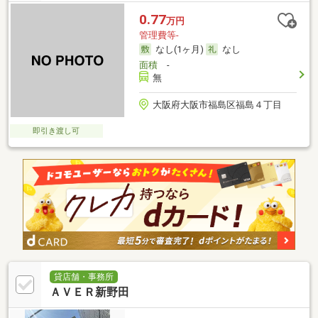
0.77
万円
管理費等-
なし(1ヶ月)
なし
面積
-
無
大阪府大阪市福島区福島４丁目
即引き渡し可
貸店舗・事務所
ＡＶＥＲ新野田