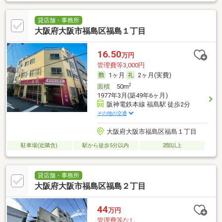
貸店舗・事務所
大阪府大阪市福島区福島１丁目
16.50
万円
管理費等3,000円
1ヶ月
2ヶ月(実費)
2
面積
50m
1977年3月(築49年6ヶ月)
阪神電鉄本線 福島駅 徒歩2分
その他の交通
大阪府大阪市福島区福島１丁目
駐車場(近隣含)
駅から徒歩5分以内
2階以上
貸店舗・事務所
大阪府大阪市福島区福島２丁目
44
万円
管理費等なし