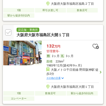
大阪府大阪市福島区福島２丁目
1階
即引き渡し可
飲食店可
駅から徒歩5分以内
貸店舗・事務所
大阪府大阪市福島区大開１丁目
132
万円
管理費等-
2ヶ月
3ヶ月
2
面積
226m
1983年12月(築42年9ヶ月)
大阪メトロ千日前線 野田阪神駅 徒
歩2分
その他の交通
大阪府大阪市福島区大開１丁目
1階
飲食店可
駅から徒歩5分以内
エレベーター