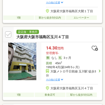
その他の交通
大阪府大阪市福島区大開１丁目
1階
駅から徒歩5分以内
エレベーター
貸店舗・事務所
大阪府大阪市福島区玉川４丁目
14.30
万円
管理費等-
なし
3ヶ月
2
面積
45m
1992年4月(築34年5ヶ月)
大阪メトロ千日前線 玉川駅 徒歩3
分
その他の交通
大阪府大阪市福島区玉川４丁目
1階
飲食店可
駅から徒歩5分以内