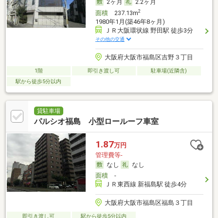
2ヶ月
2.2ヶ月
2
面積
237.13m
1980年1月(築46年8ヶ月)
ＪＲ大阪環状線 野田駅 徒歩3分
その他の交通
大阪府大阪市福島区吉野３丁目
1階
即引き渡し可
駐車場(近隣含)
駅から徒歩5分以内
貸駐車場
パルシオ福島 小型ロールーフ車室
1.87
万円
管理費等-
なし
なし
面積
-
ＪＲ東西線 新福島駅 徒歩4分
大阪府大阪市福島区福島３丁目
即引き渡し可
駅から徒歩5分以内