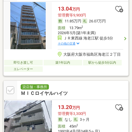
13.04
万円
管理費等9,900円
11.85万円
26.07万円
2
面積
13.79m
2026年5月(築1年未満)
ＪＲ東西線 海老江駅 徒歩5分
その他の交通
大阪府大阪市福島区海老江２丁目
即引き渡し可
築1年以内
駅から徒歩5分以内
エレベーター
貸店舗・事務所
ＭＩＣロイヤルハイツ
13.20
万円
管理費等3,300円
なし
3ヶ月
2
面積
45m
1992年4月(築34年5ヶ月)