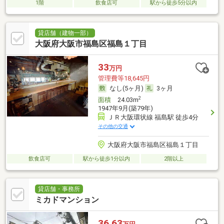
1階
飲食店可
駅から徒歩5分以内
貸店舗（建物一部）
大阪府大阪市福島区福島１丁目
33
万円
管理費等18,645円
なし(5ヶ月)
3ヶ月
2
面積
24.03m
1947年9月(築79年)
ＪＲ大阪環状線 福島駅 徒歩4分
その他の交通
大阪府大阪市福島区福島１丁目
飲食店可
駅から徒歩1分以内
2階以上
貸店舗・事務所
ミカドマンション
36.63