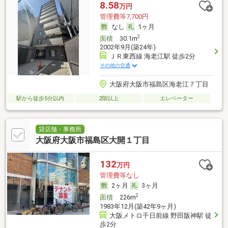
8.58
万円
管理費等7,700円
なし
1ヶ月
2
面積
30.1m
2002年9月(築24年)
ＪＲ東西線 海老江駅 徒歩2分
その他の交通
大阪府大阪市福島区海老江７丁目
駅から徒歩5分以内
2階以上
エレベーター
貸店舗・事務所
大阪府大阪市福島区大開１丁目
132
万円
管理費等なし
2ヶ月
3ヶ月
2
面積
226m
1983年12月(築42年9ヶ月)
大阪メトロ千日前線 野田阪神駅 徒
歩2分