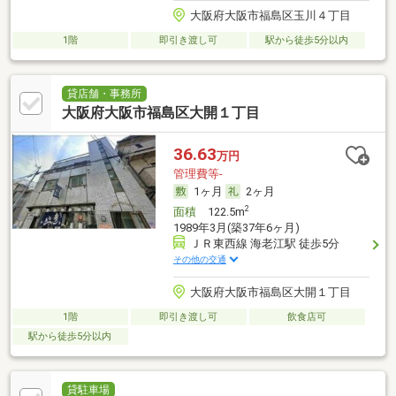
大阪府大阪市福島区玉川４丁目
1階
即引き渡し可
駅から徒歩5分以内
貸店舗・事務所
大阪府大阪市福島区大開１丁目
36.63
万円
管理費等-
1ヶ月
2ヶ月
2
面積
122.5m
1989年3月(築37年6ヶ月)
ＪＲ東西線 海老江駅 徒歩5分
その他の交通
大阪府大阪市福島区大開１丁目
1階
即引き渡し可
飲食店可
駅から徒歩5分以内
貸駐車場