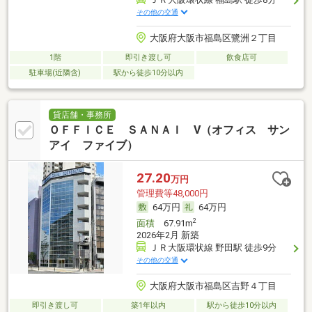
その他の交通
大阪府大阪市福島区鷺洲２丁目
1階
即引き渡し可
飲食店可
駐車場(近隣含)
駅から徒歩10分以内
貸店舗・事務所
ＯＦＦＩＣＥ ＳＡＮＡＩ Ⅴ（オフィス サン
アイ ファイブ）
27.20
万円
管理費等48,000円
64万円
64万円
2
面積
67.91m
2026年2月 新築
ＪＲ大阪環状線 野田駅 徒歩9分
その他の交通
大阪府大阪市福島区吉野４丁目
即引き渡し可
築1年以内
駅から徒歩10分以内