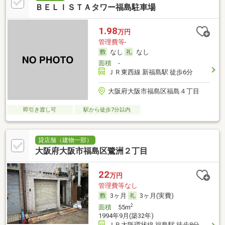
ＢＥＬＩＳＴＡタワー福島駐車場
1.98
万円
管理費等-
なし
なし
面積
-
ＪＲ東西線 新福島駅 徒歩6分
大阪府大阪市福島区福島４丁目
即引き渡し可
駅から徒歩7分以内
貸店舗（建物一部）
大阪府大阪市福島区鷺洲２丁目
22
万円
管理費等なし
3ヶ月
3ヶ月(実費)
2
面積
55m
1994年9月(築32年)
ＪＲ大阪環状線 福島駅 徒歩8分