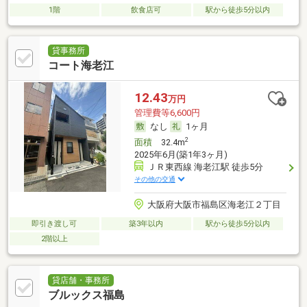
1階
飲食店可
駅から徒歩5分以内
貸事務所
コート海老江
12.43
万円
管理費等6,600円
なし
1ヶ月
2
面積
32.4m
2025年6月(築1年3ヶ月)
ＪＲ東西線 海老江駅 徒歩5分
その他の交通
大阪府大阪市福島区海老江２丁目
即引き渡し可
築3年以内
駅から徒歩5分以内
2階以上
貸店舗・事務所
ブルックス福島