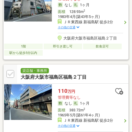
なし
1ヶ月
2
面積
128.93m
1983年4月(築43年5ヶ月)
ＪＲ東西線 新福島駅 徒歩2分
その他の交通
大阪府大阪市福島区福島２丁目
1階
即引き渡し可
飲食店可
駅から徒歩5分以内
貸店舗・事務所
大阪府大阪市福島区福島２丁目
110
万円
管理費等なし
なし
1ヶ月
2
面積
383.72m
1965年5月(築61年4ヶ月)
ＪＲ東西線 新福島駅 徒歩2分
その他の交通