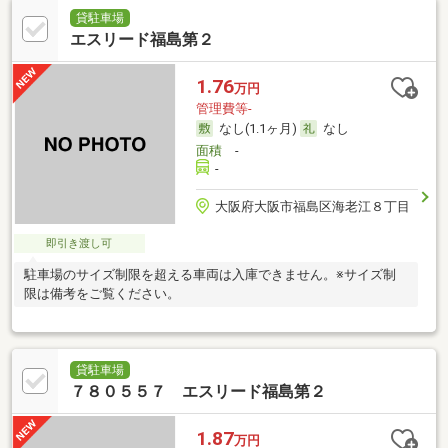
貸駐車場
エスリード福島第２
1.76
万円
管理費等-
なし(1.1ヶ月)
なし
面積
-
-
大阪府大阪市福島区海老江８丁目
即引き渡し可
駐車場のサイズ制限を超える車両は入庫できません。※サイズ制
限は備考をご覧ください。
貸駐車場
７８０５５７ エスリード福島第２
1.87
万円