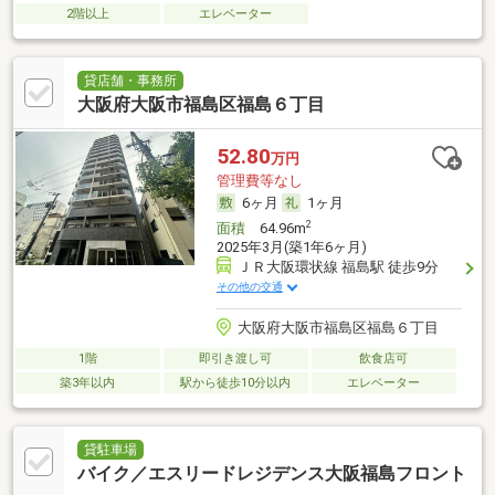
2階以上
エレベーター
貸店舗・事務所
大阪府大阪市福島区福島６丁目
52.80
万円
管理費等なし
6ヶ月
1ヶ月
2
面積
64.96m
2025年3月(築1年6ヶ月)
ＪＲ大阪環状線 福島駅 徒歩9分
その他の交通
大阪府大阪市福島区福島６丁目
1階
即引き渡し可
飲食店可
築3年以内
駅から徒歩10分以内
エレベーター
貸駐車場
バイク／エスリードレジデンス大阪福島フロント