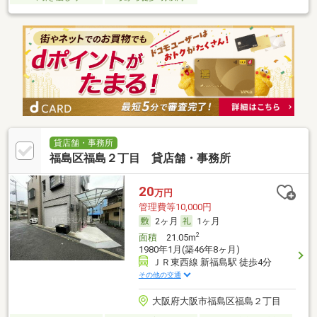
貸店舗・事務所
福島区福島２丁目 貸店舗・事務所
20
万円
管理費等10,000円
2ヶ月
1ヶ月
2
面積
21.05m
1980年1月(築46年8ヶ月)
ＪＲ東西線 新福島駅 徒歩4分
その他の交通
大阪府大阪市福島区福島２丁目