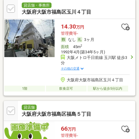
貸店舗・事務所
大阪府大阪市福島区玉川４丁目
14.30
万円
管理費等-
なし
3ヶ月
2
面積
45m
1992年4月(築34年5ヶ月)
大阪メトロ千日前線 玉川駅 徒歩3
分
その他の交通
大阪府大阪市福島区玉川４丁目
1階
飲食店可
駅から徒歩5分以内
貸店舗
大阪府大阪市福島区福島５丁目
66
万円
管理費等-