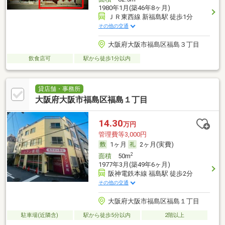
1980年1月(築46年8ヶ月)
ＪＲ東西線 新福島駅 徒歩1分
その他の交通
大阪府大阪市福島区福島３丁目
飲食店可
駅から徒歩1分以内
貸店舗・事務所
大阪府大阪市福島区福島１丁目
14.30
万円
管理費等3,000円
1ヶ月
2ヶ月(実費)
2
面積
50m
1977年3月(築49年6ヶ月)
阪神電鉄本線 福島駅 徒歩2分
その他の交通
大阪府大阪市福島区福島１丁目
駐車場(近隣含)
駅から徒歩5分以内
2階以上