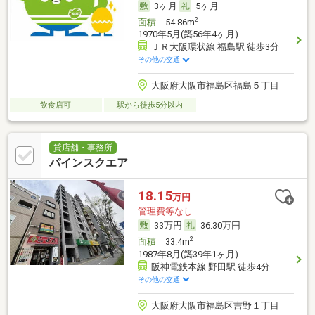
3ヶ月
5ヶ月
2
面積
54.86m
1970年5月(築56年4ヶ月)
ＪＲ大阪環状線 福島駅 徒歩3分
その他の交通
大阪府大阪市福島区福島５丁目
飲食店可
駅から徒歩5分以内
貸店舗・事務所
パインスクエア
18.15
万円
管理費等なし
33万円
36.30万円
2
面積
33.4m
1987年8月(築39年1ヶ月)
阪神電鉄本線 野田駅 徒歩4分
その他の交通
大阪府大阪市福島区吉野１丁目