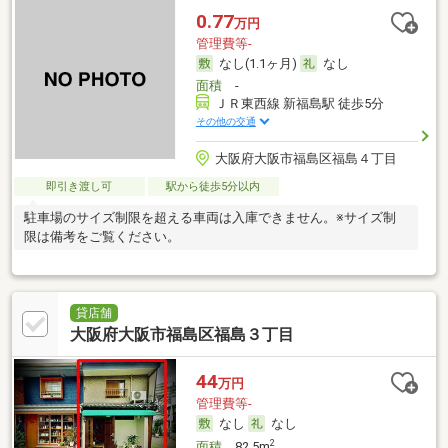
0.77
万円
管理費等-
なし(1.1ヶ月)
なし
面積
-
ＪＲ東西線 新福島駅 徒歩5分
その他の交通
大阪府大阪市福島区福島４丁目
即引き渡し可
駅から徒歩5分以内
駐車場のサイズ制限を超える車両は入庫できません。※サイズ制
限は備考をご覧ください。
貸店舗
大阪府大阪市福島区福島３丁目
44
万円
管理費等-
なし
なし
2
面積
82.5m