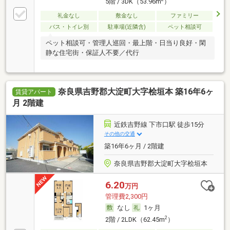
5階 / 3DK（53.96m
）
礼金なし
敷金なし
ファミリー
バス・トイレ別
駐車場(近隣含)
ペット相談可
ペット相談可・管理人巡回・最上階・日当り良好・閑
静な住宅街・保証人不要／代行
奈良県吉野郡大淀町大字桧垣本 築16年6ヶ
賃貸アパート
月 2階建
近鉄吉野線 下市口駅 徒歩15分
その他の交通
築16年6ヶ月 / 2階建
奈良県吉野郡大淀町大字桧垣本
6.20
万円
管理費2,300円
なし
1ヶ月
2
2階 / 2LDK（62.45m
）