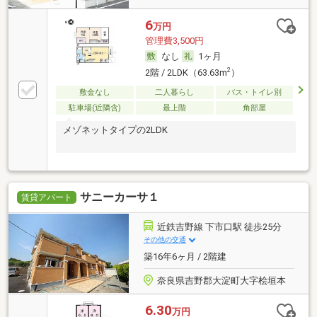
6
万円
管理費3,500円
なし
1ヶ月
2
2階 / 2LDK（63.63m
）
敷金なし
二人暮らし
バス・トイレ別
駐車場(近隣含)
最上階
角部屋
メゾネットタイプの2LDK
サニーカーサ１
賃貸アパート
近鉄吉野線 下市口駅 徒歩25分
その他の交通
築16年6ヶ月 / 2階建
奈良県吉野郡大淀町大字桧垣本
6.30
万円