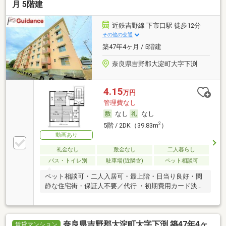
月 5階建
近鉄吉野線 下市口駅 徒歩12分
その他の交通
築47年4ヶ月 / 5階建
奈良県吉野郡大淀町大字下渕
4.15
万円
管理費なし
なし
なし
2
5階 / 2DK（39.83m
）
動画あり
礼金なし
敷金なし
二人暮らし
バス・トイレ別
駐車場(近隣含)
ペット相談可
ペット相談可・二人入居可・最上階・日当り良好・閑
静な住宅街・保証人不要／代行 ・初期費用カード決済
可
奈良県吉野郡大淀町大字下渕 築47年4ヶ
賃貸マンション