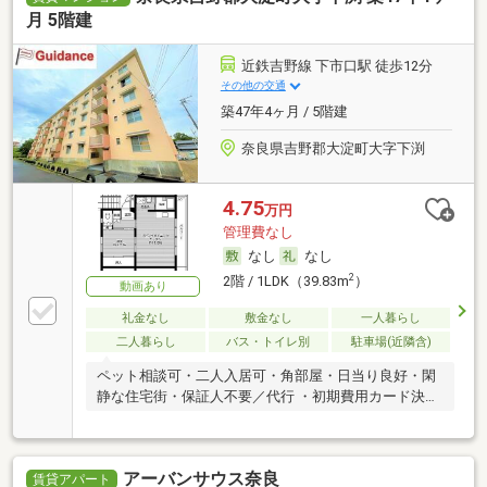
月 5階建
近鉄吉野線 下市口駅 徒歩12分
その他の交通
築47年4ヶ月 / 5階建
奈良県吉野郡大淀町大字下渕
4.75
万円
管理費なし
なし
なし
2
2階 / 1LDK（39.83m
）
動画あり
礼金なし
敷金なし
一人暮らし
二人暮らし
バス・トイレ別
駐車場(近隣含)
ペット相談可・二人入居可・角部屋・日当り良好・閑
静な住宅街・保証人不要／代行 ・初期費用カード決済
可
アーバンサウス奈良
賃貸アパート