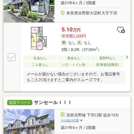
築21年6ヶ月 / 2階建
奈良県吉野郡大淀町大字下渕
5.10
万円
管理費2,200円
なし
なし
2
2階 / 2LDK（57.02m
）
礼金なし
敷金なし
更新料なし
二人暮らし
バス・トイレ別
駐車場(近隣含)
メールが届かない場合がございますので、お電話番号
もご入力頂けますとご案内がスムーズです。
サンセールＩＩＩ
賃貸アパート
近鉄吉野線 下市口駅 徒歩13分
その他の交通
築21年6ヶ月 / 2階建