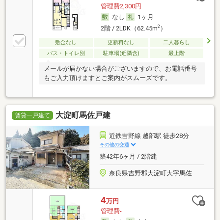
管理費2,300円
なし
1ヶ月
2
2階 / 2LDK（62.45m
）
敷金なし
更新料なし
二人暮らし
バス・トイレ別
駐車場(近隣含)
最上階
メールが届かない場合がございますので、お電話番号
もご入力頂けますとご案内がスムーズです。
大淀町馬佐戸建
賃貸一戸建て
近鉄吉野線 越部駅 徒歩28分
その他の交通
築42年6ヶ月 / 2階建
奈良県吉野郡大淀町大字馬佐
4
万円
管理費-