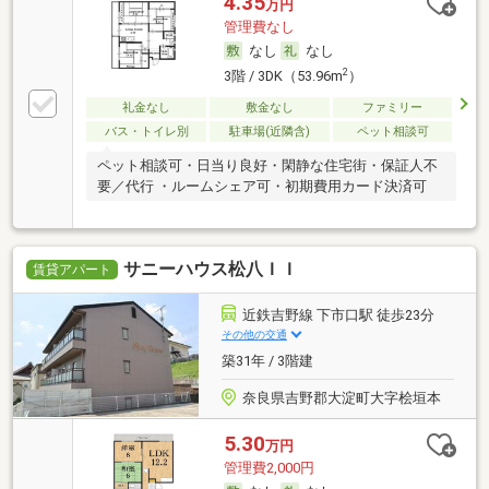
4.35
万円
管理費なし
なし
なし
2
3階 / 3DK（53.96m
）
礼金なし
敷金なし
ファミリー
バス・トイレ別
駐車場(近隣含)
ペット相談可
ペット相談可・日当り良好・閑静な住宅街・保証人不
要／代行 ・ルームシェア可・初期費用カード決済可
サニーハウス松八ＩＩ
賃貸アパート
近鉄吉野線 下市口駅 徒歩23分
その他の交通
築31年 / 3階建
奈良県吉野郡大淀町大字桧垣本
5.30
万円
管理費2,000円