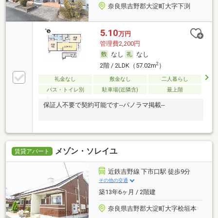
奈良県吉野郡大淀町大字下渕
5.10
万円
管理費2,200円
なし
なし
2
2階 / 2LDK（57.02m
）
礼金なし
敷金なし
二人暮らし
バス・トイレ別
駐車場(近隣含)
最上階
保証人不要で契約可能です--パノラマ掲載--
メゾン・ソレイユ
賃貸アパート
近鉄吉野線 下市口駅 徒歩9分
その他の交通
築13年6ヶ月 / 2階建
奈良県吉野郡大淀町大字桧垣本