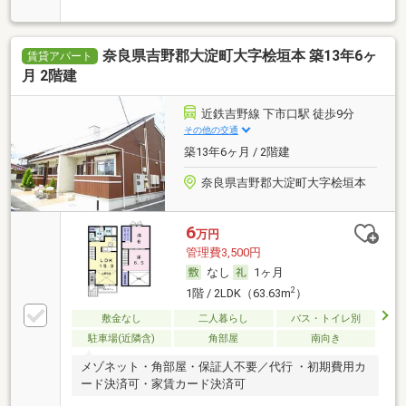
奈良県吉野郡大淀町大字桧垣本 築13年6ヶ
賃貸アパート
月 2階建
近鉄吉野線 下市口駅 徒歩9分
その他の交通
築13年6ヶ月 / 2階建
奈良県吉野郡大淀町大字桧垣本
6
万円
管理費3,500円
なし
1ヶ月
2
1階 / 2LDK（63.63m
）
敷金なし
二人暮らし
バス・トイレ別
駐車場(近隣含)
角部屋
南向き
メゾネット・角部屋・保証人不要／代行 ・初期費用カ
ード決済可・家賃カード決済可