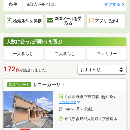
条件
変更する
保証人不要／代行
新着メールを受
検索条件を保存
アプリで探す
取る
人数に合った間取りを選ぶ
一人暮らし
二人暮らし
ファミリー
172
件
が該当しました。
サニーカーサＩ
賃貸アパート
近鉄吉野線 下市口駅 徒歩15分
その他の交通
築16年6ヶ月 / 2階建
奈良県吉野郡大淀町大字桧垣本