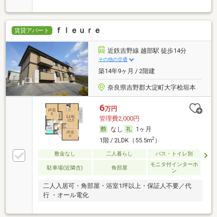
ｆｌｅｕｒｅ
賃貸アパート
近鉄吉野線 越部駅 徒歩14分
その他の交通
築14年9ヶ月 / 2階建
奈良県吉野郡大淀町大字桧垣本
6
万円
管理費2,000円
なし
1ヶ月
2
1階 / 2LDK（55.5m
）
敷金なし
二人暮らし
バス・トイレ別
モニタ付インターホ
駐車場(近隣含)
角部屋
ン
二人入居可・角部屋・浴室1坪以上・保証人不要／代
行 ・オール電化