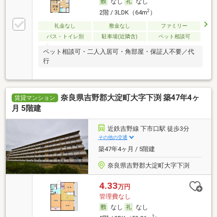
なし
なし
2
2階 / 3LDK（64m
）
礼金なし
敷金なし
ファミリー
バス・トイレ別
駐車場(近隣含)
ペット相談可
ペット相談可・二人入居可・角部屋・保証人不要／代
行
奈良県吉野郡大淀町大字下渕 築47年4ヶ
賃貸マンション
月 5階建
近鉄吉野線 下市口駅 徒歩3分
その他の交通
築47年4ヶ月 / 5階建
奈良県吉野郡大淀町大字下渕
4.33
万円
管理費なし
なし
なし
2