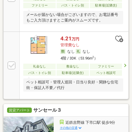
ファミリー
バス・トイレ別
駐車場(近隣含)
メールが届かない場合がございますので、お電話番号
もご入力頂けますとご案内がスムーズです。
4.21
万円
管理費なし
なし
なし
2
4階 / 3DK（53.96m
）
礼金なし
敷金なし
ファミリー
バス・トイレ別
駐車場(近隣含)
ペット相談可
ペット相談可・管理人巡回・日当り良好・閑静な住宅
街・保証人不要／代行
サンセール３
賃貸アパート
近鉄吉野線 下市口駅 徒歩9分
その他の交通