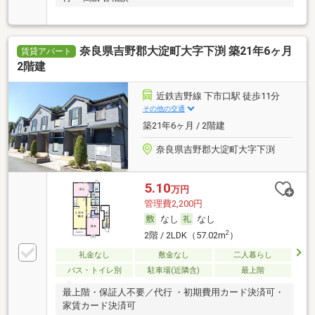
奈良県吉野郡大淀町大字下渕 築21年6ヶ月
賃貸アパート
2階建
近鉄吉野線 下市口駅 徒歩11分
その他の交通
築21年6ヶ月 / 2階建
奈良県吉野郡大淀町大字下渕
5.10
万円
管理費2,200円
なし
なし
2
2階 / 2LDK（57.02m
）
礼金なし
敷金なし
二人暮らし
バス・トイレ別
駐車場(近隣含)
最上階
最上階・保証人不要／代行 ・初期費用カード決済可・
家賃カード決済可