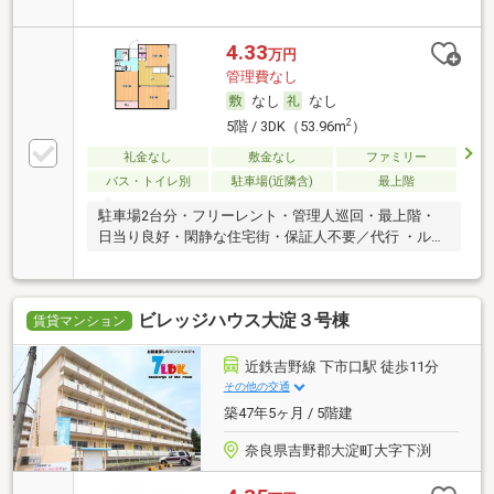
ード決済可
4.33
万円
管理費なし
なし
なし
2
5階 / 3DK（53.96m
）
礼金なし
敷金なし
ファミリー
バス・トイレ別
駐車場(近隣含)
最上階
駐車場2台分・フリーレント・管理人巡回・最上階・
日当り良好・閑静な住宅街・保証人不要／代行 ・ルー
ムシェア可
ビレッジハウス大淀３号棟
賃貸マンション
近鉄吉野線 下市口駅 徒歩11分
その他の交通
築47年5ヶ月 / 5階建
奈良県吉野郡大淀町大字下渕