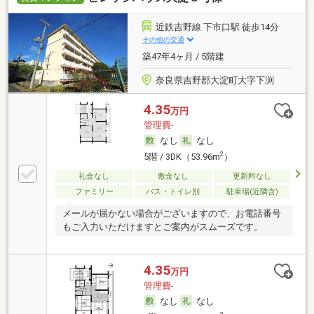
近鉄吉野線 下市口駅 徒歩14分
その他の交通
築47年4ヶ月 / 5階建
奈良県吉野郡大淀町大字下渕
4.35
万円
管理費-
なし
なし
2
5階 / 3DK（53.96m
）
礼金なし
敷金なし
更新料なし
ファミリー
バス・トイレ別
駐車場(近隣含)
メールが届かない場合がございますので、お電話番号
もご入力いただけますとご案内がスムーズです。
4.35
万円
管理費-
なし
なし