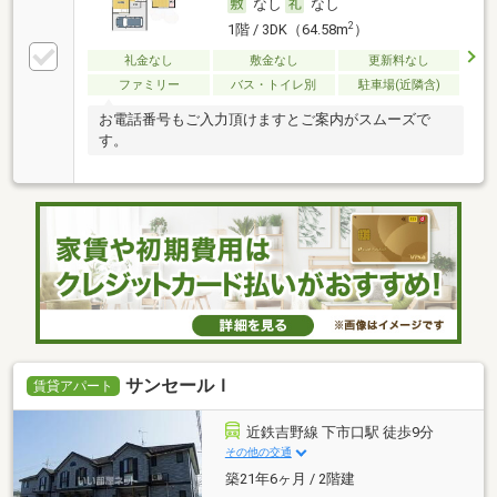
なし
なし
2
1階 / 3DK（64.58m
）
礼金なし
敷金なし
更新料なし
ファミリー
バス・トイレ別
駐車場(近隣含)
お電話番号もご入力頂けますとご案内がスムーズで
す。
サンセールＩ
賃貸アパート
近鉄吉野線 下市口駅 徒歩9分
その他の交通
築21年6ヶ月 / 2階建