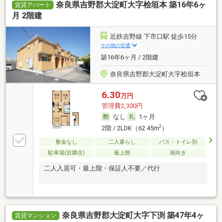
奈良県吉野郡大淀町大字桧垣本 築16年6ヶ
賃貸アパート
月 2階建
近鉄吉野線 下市口駅 徒歩15分
その他の交通
築16年6ヶ月 / 2階建
奈良県吉野郡大淀町大字桧垣本
6.30
万円
管理費2,300円
なし
1ヶ月
2
2階 / 2LDK（62.45m
）
敷金なし
二人暮らし
バス・トイレ別
駐車場(近隣含)
最上階
南向き
二人入居可・最上階・保証人不要／代行
奈良県吉野郡大淀町大字下渕 築47年4ヶ
賃貸マンション