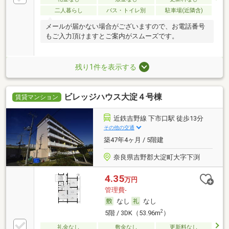
二人暮らし
バス・トイレ別
駐車場(近隣含)
メールが届かない場合がございますので、お電話番号
もご入力頂けますとご案内がスムーズです。
残り1件を表示する
ビレッジハウス大淀４号棟
賃貸マンション
近鉄吉野線 下市口駅 徒歩13分
その他の交通
築47年4ヶ月 / 5階建
奈良県吉野郡大淀町大字下渕
4.35
万円
管理費-
なし
なし
2
5階 / 3DK（53.96m
）
礼金なし
敷金なし
更新料なし