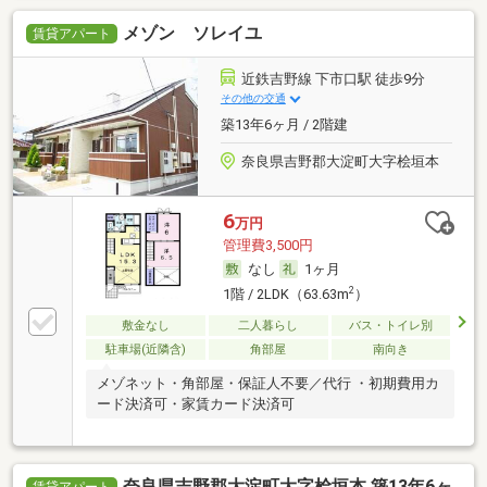
メゾン ソレイユ
賃貸アパート
近鉄吉野線 下市口駅 徒歩9分
その他の交通
築13年6ヶ月 / 2階建
奈良県吉野郡大淀町大字桧垣本
6
万円
管理費3,500円
なし
1ヶ月
2
1階 / 2LDK（63.63m
）
敷金なし
二人暮らし
バス・トイレ別
駐車場(近隣含)
角部屋
南向き
メゾネット・角部屋・保証人不要／代行 ・初期費用カ
ード決済可・家賃カード決済可
奈良県吉野郡大淀町大字桧垣本 築13年6ヶ
賃貸アパート