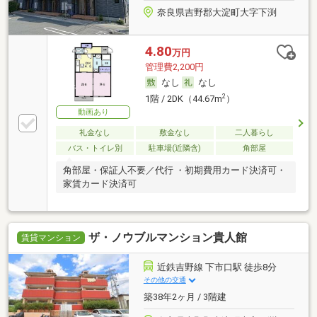
奈良県吉野郡大淀町大字下渕
4.80
万円
管理費2,200円
なし
なし
2
1階 / 2DK（44.67m
）
動画あり
礼金なし
敷金なし
二人暮らし
バス・トイレ別
駐車場(近隣含)
角部屋
角部屋・保証人不要／代行 ・初期費用カード決済可・
家賃カード決済可
ザ・ノウブルマンション貴人館
賃貸マンション
近鉄吉野線 下市口駅 徒歩8分
その他の交通
築38年2ヶ月 / 3階建