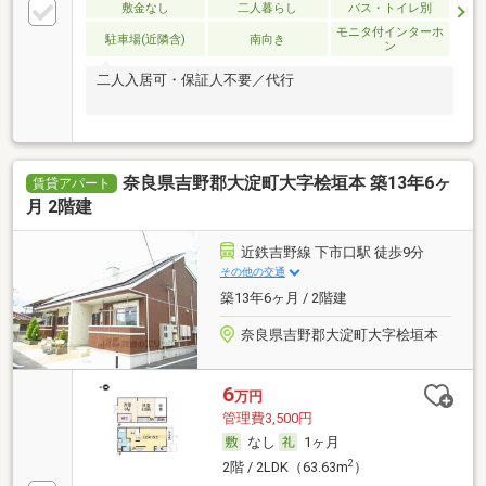
敷金なし
二人暮らし
バス・トイレ別
モニタ付インターホ
駐車場(近隣含)
南向き
ン
二人入居可・保証人不要／代行
奈良県吉野郡大淀町大字桧垣本 築13年6ヶ
賃貸アパート
月 2階建
近鉄吉野線 下市口駅 徒歩9分
その他の交通
築13年6ヶ月 / 2階建
奈良県吉野郡大淀町大字桧垣本
6
万円
管理費3,500円
なし
1ヶ月
2
2階 / 2LDK（63.63m
）