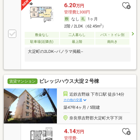
6.20
万円
管理費2,300円
なし
1ヶ月
2
2階 / 2LDK（62.45m
）
敷金なし
二人暮らし
バス・トイレ別
駐車場(近隣含)
最上階
南向き
大淀町の2LDK--パノラマ掲載--
ビレッジハウス大淀２号棟
賃貸マンション
近鉄吉野線 下市口駅 徒歩14分
その他の交通
築47年4ヶ月 / 5階建
奈良県吉野郡大淀町大字下渕
4.14
万円
管理費-