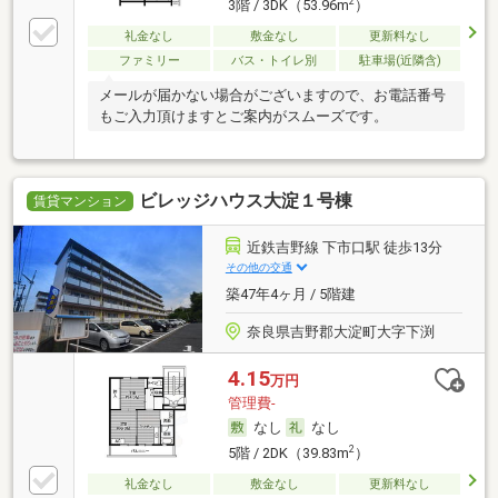
2
3階 / 3DK（53.96m
）
礼金なし
敷金なし
更新料なし
ファミリー
バス・トイレ別
駐車場(近隣含)
メールが届かない場合がございますので、お電話番号
もご入力頂けますとご案内がスムーズです。
ビレッジハウス大淀１号棟
賃貸マンション
近鉄吉野線 下市口駅 徒歩13分
その他の交通
築47年4ヶ月 / 5階建
奈良県吉野郡大淀町大字下渕
4.15
万円
管理費-
なし
なし
2
5階 / 2DK（39.83m
）
礼金なし
敷金なし
更新料なし