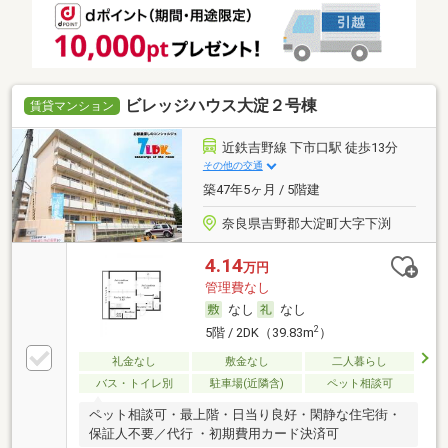
ビレッジハウス大淀２号棟
賃貸マンション
近鉄吉野線 下市口駅 徒歩13分
その他の交通
築47年5ヶ月 / 5階建
奈良県吉野郡大淀町大字下渕
4.14
万円
管理費なし
なし
なし
2
5階 / 2DK（39.83m
）
礼金なし
敷金なし
二人暮らし
バス・トイレ別
駐車場(近隣含)
ペット相談可
ペット相談可・最上階・日当り良好・閑静な住宅街・
保証人不要／代行 ・初期費用カード決済可