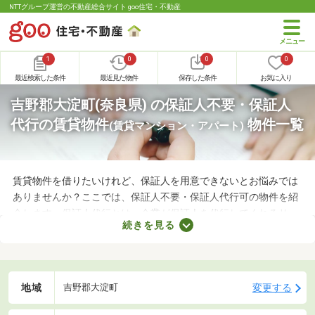
NTTグループ運営の不動産総合サイト goo住宅・不動産
1
0
0
0
最近検索した条件
最近見た物件
保存した条件
お気に入り
吉野郡大淀町(奈良県) の保証人不要・保証人
代行の賃貸物件
物件一覧
(賃貸マンション・アパート)
賃貸物件を借りたいけれど、保証人を用意できないとお悩みでは
ありませんか？ここでは、保証人不要・保証人代行可の物件を紹
介します。保証人代行とは、企業が保証人を代行してくれるサー
続きを見る
ビスです。保証人を用意できなくてもお部屋を借りられるので、
希望にあう物件を探せますよ。好みのお部屋を見つけて、充実し
た生活を送りましょう。
地域
変更する
吉野郡大淀町