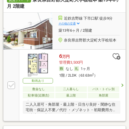
月 2階建
近鉄吉野線 下市口駅 徒歩9分
その他の交通
築13年6ヶ月 / 2階建
奈良県吉野郡大淀町大字桧垣本
6
万円
管理費3,500円
なし
1ヶ月
2
1階 / 2LDK（63.63m
）
動画あり
敷金なし
二人暮らし
バス・トイレ別
駐車場(近隣含)
最上階
角部屋
二人入居可・角部屋・最上階・日当り良好・閑静な住
宅街・保証人不要／代行 ・メゾネット・初期費用カー
ド決済可・家賃カード決済可