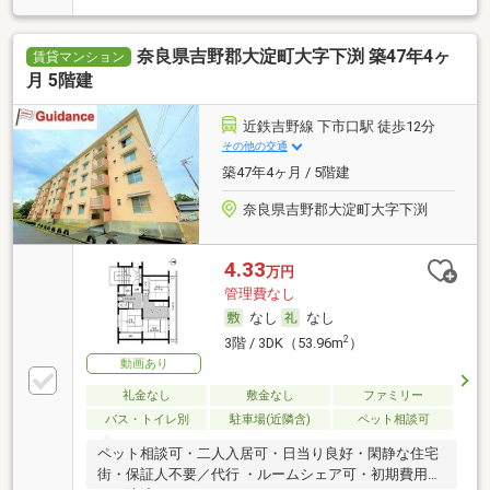
奈良県吉野郡大淀町大字下渕 築47年4ヶ
賃貸マンション
月 5階建
近鉄吉野線 下市口駅 徒歩12分
その他の交通
築47年4ヶ月 / 5階建
奈良県吉野郡大淀町大字下渕
4.33
万円
管理費なし
なし
なし
2
3階 / 3DK（53.96m
）
動画あり
礼金なし
敷金なし
ファミリー
バス・トイレ別
駐車場(近隣含)
ペット相談可
ペット相談可・二人入居可・日当り良好・閑静な住宅
街・保証人不要／代行 ・ルームシェア可・初期費用カ