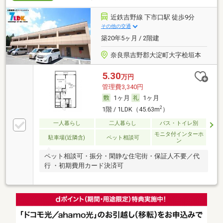
近鉄吉野線 下市口駅 徒歩9分
その他の交通
築20年5ヶ月 / 2階建
奈良県吉野郡大淀町大字桧垣本
5.30
万円
管理費3,340円
1ヶ月
1ヶ月
2
1階 / 1LDK（45.63m
）
一人暮らし
二人暮らし
バス・トイレ別
モニタ付インターホ
駐車場(近隣含)
ペット相談可
ン
ペット相談可・振分・閑静な住宅街・保証人不要／代
行 ・初期費用カード決済可