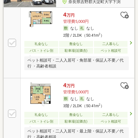
奈良県吉野郡大淀町大字下渕
4
万円
管理費5,000円
なし
なし
2
2階 / 2LDK（50.41m
）
礼金なし
敷金なし
二人暮らし
バス・トイレ別
駐車場(近隣含)
ペット相談可
ペット相談可・二人入居可・角部屋・保証人不要／代
行 ・高齢者相談
4
万円
管理費5,000円
なし
なし
2
3階 / 2LDK（50.41m
）
礼金なし
敷金なし
二人暮らし
バス・トイレ別
駐車場(近隣含)
ペット相談可
ペット相談可・二人入居可・最上階・保証人不要／代
行 ・高齢者相談