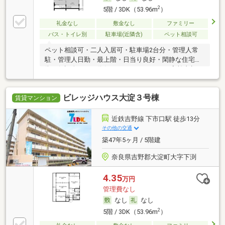
2
5階 / 3DK（53.96m
）
礼金なし
敷金なし
ファミリー
バス・トイレ別
駐車場(近隣含)
ペット相談可
ペット相談可・二人入居可・駐車場2台分・管理人常
駐・管理人日勤・最上階・日当り良好・閑静な住宅
街・保証人不要／代行 ・ルームシェア可・高齢者相
談・初期費用カード決済可
ビレッジハウス大淀３号棟
賃貸マンション
近鉄吉野線 下市口駅 徒歩13分
その他の交通
築47年5ヶ月 / 5階建
奈良県吉野郡大淀町大字下渕
4.35
万円
管理費なし
なし
なし
2
5階 / 3DK（53.96m
）