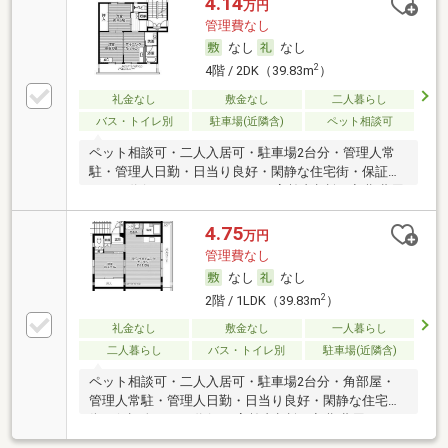
4.14
万円
管理費なし
なし
なし
2
4階 / 2DK（39.83m
）
礼金なし
敷金なし
二人暮らし
バス・トイレ別
駐車場(近隣含)
ペット相談可
ペット相談可・二人入居可・駐車場2台分・管理人常
駐・管理人日勤・日当り良好・閑静な住宅街・保証人
不要／代行 ・ルームシェア可・高齢者相談・初期費用
カード決済可
4.75
万円
管理費なし
なし
なし
2
2階 / 1LDK（39.83m
）
礼金なし
敷金なし
一人暮らし
二人暮らし
バス・トイレ別
駐車場(近隣含)
ペット相談可・二人入居可・駐車場2台分・角部屋・
管理人常駐・管理人日勤・日当り良好・閑静な住宅
街・保証人不要／代行 ・高齢者相談・初期費用カード
決済可