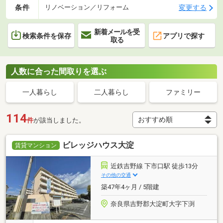
条件
変更する
リノベーション／リフォーム
新着メールを受
検索条件を保存
アプリで探す
取る
人数に合った間取りを選ぶ
一人暮らし
二人暮らし
ファミリー
114
件
が該当しました。
ビレッジハウス大淀
賃貸マンション
近鉄吉野線 下市口駅 徒歩13分
その他の交通
築47年4ヶ月 / 5階建
奈良県吉野郡大淀町大字下渕