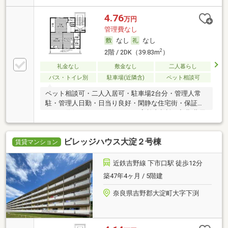
4.76
万円
管理費なし
なし
なし
2
2階 / 2DK（39.83m
）
礼金なし
敷金なし
二人暮らし
バス・トイレ別
駐車場(近隣含)
ペット相談可
ペット相談可・二人入居可・駐車場2台分・管理人常
駐・管理人日勤・日当り良好・閑静な住宅街・保証人
不要／代行 ・ルームシェア可・高齢者相談・初期費用
カード決済可
ビレッジハウス大淀２号棟
賃貸マンション
近鉄吉野線 下市口駅 徒歩12分
築47年4ヶ月 / 5階建
奈良県吉野郡大淀町大字下渕