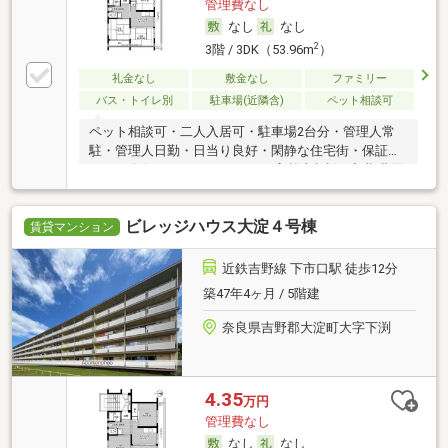
管理費なし
なし
なし
2
3階 / 3DK（53.96m
）
礼金なし
敷金なし
ファミリー
バス・トイレ別
駐車場(近隣含)
ペット相談可
ペット相談可・二人入居可・駐車場2台分・管理人常
駐・管理人日勤・日当り良好・閑静な住宅街・保証人
不要／代行 ・ルームシェア可・高齢者相談・初期費用
カード決済可
ビレッジハウス大淀４号棟
賃貸マンション
近鉄吉野線 下市口駅 徒歩12分
築47年4ヶ月 / 5階建
奈良県吉野郡大淀町大字下渕
4.35
万円
管理費なし
なし
なし