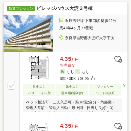
ビレッジハウス大淀３号棟
賃貸マンション
近鉄吉野線 下市口駅 徒歩12分
築47年4ヶ月 / 5階建
奈良県吉野郡大淀町大字下渕
4.35
万円
管理費なし
なし
なし
2
5階 / 3DK（53.96m
）
礼金なし
敷金なし
ファミリー
バス・トイレ別
駐車場(近隣含)
ペット相談可
ペット相談可・二人入居可・駐車場2台分・角部屋・
管理人常駐・管理人日勤・最上階・日当り良好・閑静
な住宅街・保証人不要／代行 ・高齢者相談・初期費用
カード決済可
4.35
万円