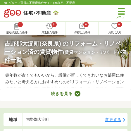
NTTグループ運営の不動産総合サイト goo住宅・不動産
1
0
0
0
最近検索した条件
最近見た物件
保存した条件
お気に入り
吉野郡大淀町(奈良県) のリフォーム・リノベ
ーション済の賃貸物件
物
(賃貸マンション・アパート)
件一覧
築年数が古くてもいいから、設備が新しくてきれいなお部屋に住
みたいと考える方におすすめなのがリフォーム・リノベーション
済物件です。設備や内装を新しくしている・ニーズにあった間取
続きを見る
りに変えているなど、住みやすさが格段にアップしていることが
魅力。ここで紹介するリフォーム・リノベーション済物件を見比
べて、気になるお部屋を見つけましょう。
地域
変更する
吉野郡大淀町