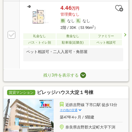
4.46
万円
管理費なし
なし
なし
2
2階 / 3DK（53.96m
）
礼金なし
敷金なし
ファミリー
バス・トイレ別
駐車場(近隣含)
ペット相談可
ペット相談可・二人入居可・角部屋
残り3件を表示する
ビレッジハウス大淀１号棟
賃貸マンション
近鉄吉野線 下市口駅 徒歩13分
その他の交通
築47年4ヶ月 / 5階建
奈良県吉野郡大淀町大字下渕