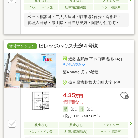
礼金なし
敷金なし
ファミリー
バス・トイレ別
駐車場(近隣含)
ペット相談可
ペット相談可・二人入居可・駐車場2台分・角部屋・
管理人日勤・最上階・日当り良好・閑静な住宅街・ル
ームシェア可・初期費用カード決済可
ビレッジハウス大淀４号棟
賃貸マンション
近鉄吉野線 下市口駅 徒歩14分
その他の交通
築47年5ヶ月 / 5階建
奈良県吉野郡大淀町大字下渕
4.35
万円
管理費なし
なし
なし
2
5階 / 3DK（53.96m
）
礼金なし
敷金なし
ファミリー
バス・トイレ別
駐車場(近隣含)
ペット相談可