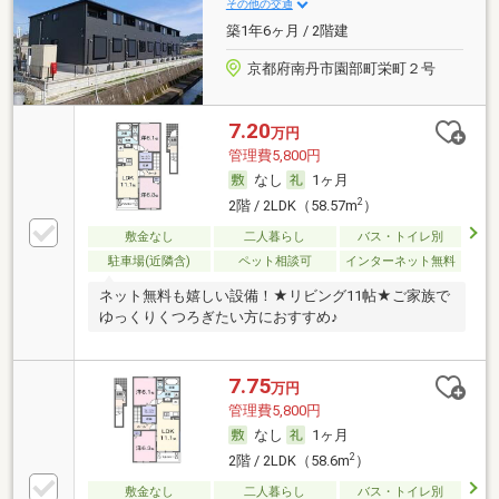
その他の交通
築1年6ヶ月 / 2階建
京都府南丹市園部町栄町２号
7.20
万円
管理費5,800円
なし
1ヶ月
2
2階 / 2LDK（58.57m
）
敷金なし
二人暮らし
バス・トイレ別
駐車場(近隣含)
ペット相談可
インターネット無料
ネット無料も嬉しい設備！★リビング11帖★ご家族で
ゆっくりくつろぎたい方におすすめ♪
7.75
万円
管理費5,800円
なし
1ヶ月
2
2階 / 2LDK（58.6m
）
敷金なし
二人暮らし
バス・トイレ別