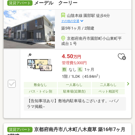
メーデル クーリー
賃貸アパート
山陰本線 園部駅 徒歩6分
その他の交通
築5年1ヶ月 / 2階建
京都府南丹市園部町小山東町平
成台１号
4.50
万円
管理費5,000円
なし
1ヶ月
2
1階 / 1LDK（45.84m
）
敷金なし
一人暮らし
二人暮らし
バス・トイレ別
駐車場(近隣含)
ペット相談可
【告知事項あり】敷地内駐車場もございます。--パノ
ラマ掲載--
京都府南丹市八木町八木鹿草 築16年7ヶ月
賃貸アパート