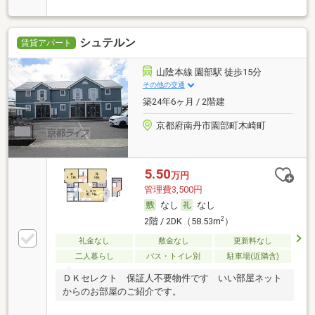
シュテルン
賃貸アパート
山陰本線 園部駅 徒歩15分
その他の交通
築24年6ヶ月 / 2階建
京都府南丹市園部町木崎町
5.50
万円
管理費3,500円
なし
なし
2
2階 / 2DK（58.53m
）
礼金なし
敷金なし
更新料なし
二人暮らし
バス・トイレ別
駐車場(近隣含)
ＤＫセレクト 保証人不要物件です いい部屋ネット
からのお部屋のご紹介です。