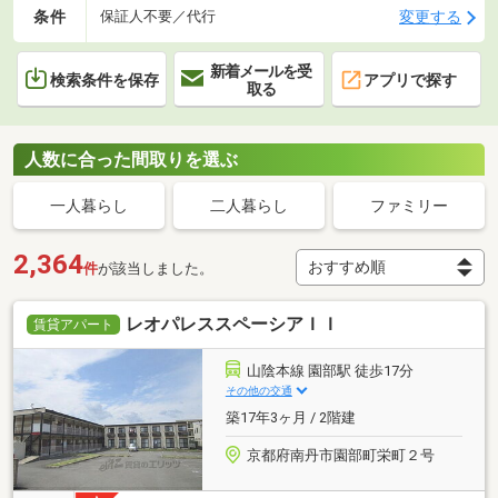
条件
変更する
保証人不要／代行
新着メールを受
検索条件を保存
アプリで探す
取る
人数に合った間取りを選ぶ
一人暮らし
二人暮らし
ファミリー
2,364
件
が該当しました。
レオパレススペーシアＩＩ
賃貸アパート
山陰本線 園部駅 徒歩17分
その他の交通
築17年3ヶ月 / 2階建
京都府南丹市園部町栄町２号