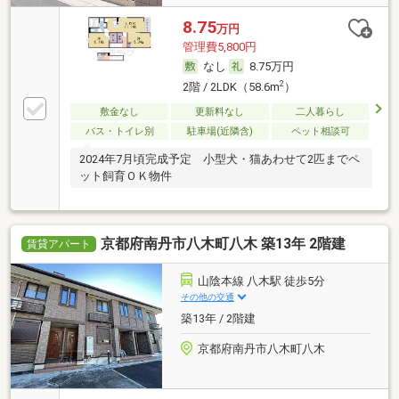
8.75
万円
管理費5,800円
なし
8.75万円
2
2階 / 2LDK（58.6m
）
敷金なし
更新料なし
二人暮らし
バス・トイレ別
駐車場(近隣含)
ペット相談可
2024年7月頃完成予定 小型犬・猫あわせて2匹までペ
ット飼育ＯＫ物件
京都府南丹市八木町八木 築13年 2階建
賃貸アパート
山陰本線 八木駅 徒歩5分
その他の交通
築13年 / 2階建
京都府南丹市八木町八木