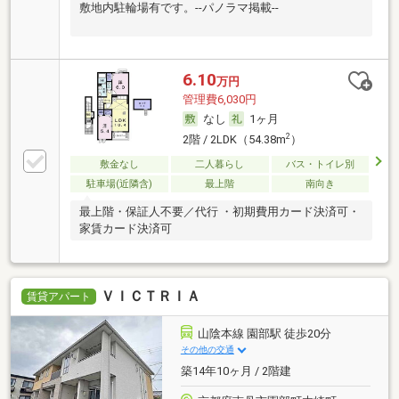
敷地内駐輪場有です。--パノラマ掲載--
6.10
万円
管理費6,030円
なし
1ヶ月
2
2階 / 2LDK（54.38m
）
敷金なし
二人暮らし
バス・トイレ別
駐車場(近隣含)
最上階
南向き
最上階・保証人不要／代行 ・初期費用カード決済可・
家賃カード決済可
ＶＩＣＴＲＩＡ
賃貸アパート
山陰本線 園部駅 徒歩20分
その他の交通
築14年10ヶ月 / 2階建