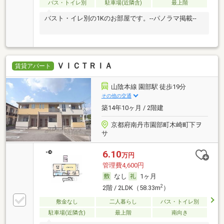
バス・トイレ別
駐車場(近隣含)
最上階
バスト・イレ別の1Kのお部屋です。--パノラマ掲載--
ＶＩＣＴＲＩＡ
賃貸アパート
山陰本線 園部駅 徒歩19分
その他の交通
築14年10ヶ月 / 2階建
京都府南丹市園部町木崎町下ヲ
サ
6.10
万円
管理費4,600円
なし
1ヶ月
2
2階 / 2LDK（58.33m
）
敷金なし
二人暮らし
バス・トイレ別
駐車場(近隣含)
最上階
南向き