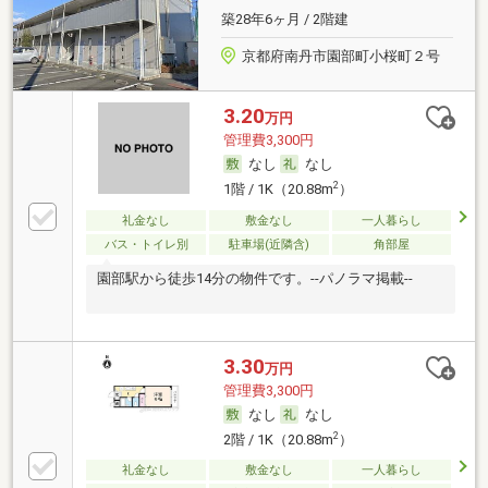
築28年6ヶ月 / 2階建
京都府南丹市園部町小桜町２号
3.20
万円
管理費3,300円
なし
なし
2
1階 / 1K（20.88m
）
礼金なし
敷金なし
一人暮らし
バス・トイレ別
駐車場(近隣含)
角部屋
園部駅から徒歩14分の物件です。--パノラマ掲載--
3.30
万円
管理費3,300円
なし
なし
2
2階 / 1K（20.88m
）
礼金なし
敷金なし
一人暮らし