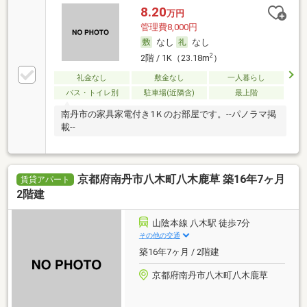
8.20
万円
管理費8,000円
なし
なし
2
2階 / 1K（23.18m
）
礼金なし
敷金なし
一人暮らし
バス・トイレ別
駐車場(近隣含)
最上階
南丹市の家具家電付き1Ｋのお部屋です。--パノラマ掲
載--
京都府南丹市八木町八木鹿草 築16年7ヶ月
賃貸アパート
2階建
山陰本線 八木駅 徒歩7分
その他の交通
築16年7ヶ月 / 2階建
京都府南丹市八木町八木鹿草