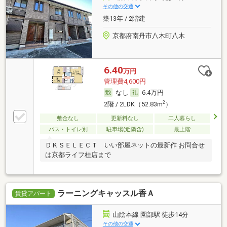
その他の交通
築13年 / 2階建
京都府南丹市八木町八木
6.40
万円
管理費4,600円
なし
6.4万円
2
2階 / 2LDK（52.83m
）
敷金なし
更新料なし
二人暮らし
バス・トイレ別
駐車場(近隣含)
最上階
ＤＫＳＥＬＥＣＴ いい部屋ネットの最新作 お問合せ
は京都ライフ桂店まで
ラーニングキャッスル香Ａ
賃貸アパート
山陰本線 園部駅 徒歩14分
その他の交通