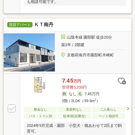
も相談可能です。
ＫＴ南丹
賃貸アパート
山陰本線 園部駅 徒歩20分
築2年 / 2階建
京都府南丹市園部町木崎町
7.45
万円
管理費5,200円
なし
7.45万円
2
2階 / 2LDK（59.5m
）
敷金なし
更新料なし
二人暮らし
バス・トイレ別
駐車場(近隣含)
ペット相談可
2024年9月完成・園部 小型犬・猫あわせて2匹まで飼
育可。