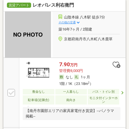
レオパレス利右衛門
賃貸アパート
山陰本線 八木駅 徒歩7分
その他の交通
築16年7ヶ月 / 2階建
京都府南丹市八木町八木鹿草
7.90
万円
管理費8,000円
なし
1ヶ月
2
1階 / 1K（23.18m
）
敷金なし
一人暮らし
バス・トイレ別
モニタ付インターホ
駐車場(近隣含)
南向き
ン
【南丹市園部エリアの家具家電付き賃貸】--パノラマ
掲載--