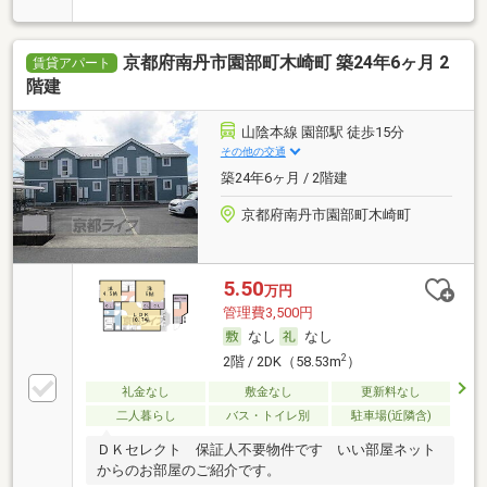
京都府南丹市園部町木崎町 築24年6ヶ月 2
賃貸アパート
階建
山陰本線 園部駅 徒歩15分
その他の交通
築24年6ヶ月 / 2階建
京都府南丹市園部町木崎町
5.50
万円
管理費3,500円
なし
なし
2
2階 / 2DK（58.53m
）
礼金なし
敷金なし
更新料なし
二人暮らし
バス・トイレ別
駐車場(近隣含)
ＤＫセレクト 保証人不要物件です いい部屋ネット
からのお部屋のご紹介です。