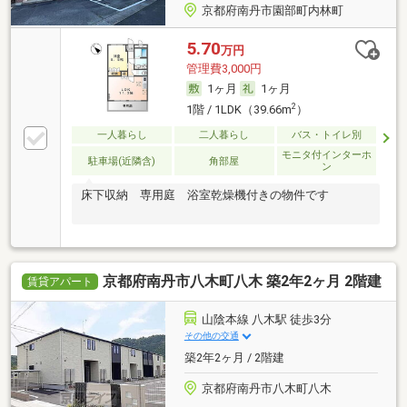
京都府南丹市園部町内林町
5.70
万円
管理費3,000円
1ヶ月
1ヶ月
2
1階 / 1LDK（39.66m
）
一人暮らし
二人暮らし
バス・トイレ別
モニタ付インターホ
駐車場(近隣含)
角部屋
ン
床下収納 専用庭 浴室乾燥機付きの物件です
京都府南丹市八木町八木 築2年2ヶ月 2階建
賃貸アパート
山陰本線 八木駅 徒歩3分
その他の交通
築2年2ヶ月 / 2階建
京都府南丹市八木町八木