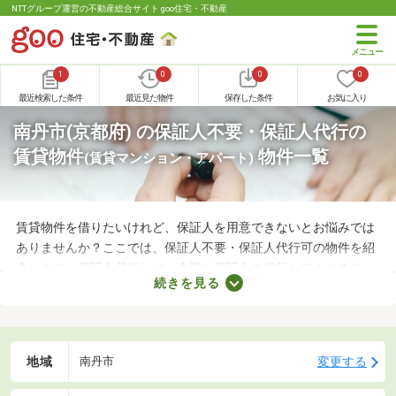
NTTグループ運営の不動産総合サイト goo住宅・不動産
1
0
0
0
最近検索した条件
最近見た物件
保存した条件
お気に入り
南丹市(京都府) の保証人不要・保証人代行の
賃貸物件
物件一覧
(賃貸マンション・アパート)
賃貸物件を借りたいけれど、保証人を用意できないとお悩みでは
ありませんか？ここでは、保証人不要・保証人代行可の物件を紹
介します。保証人代行とは、企業が保証人を代行してくれるサー
続きを見る
ビスです。保証人を用意できなくてもお部屋を借りられるので、
希望にあう物件を探せますよ。好みのお部屋を見つけて、充実し
た生活を送りましょう。
地域
変更する
南丹市