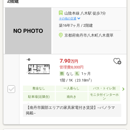
2階建
山陰本線 八木駅 徒歩7分
その他の交通
築16年7ヶ月 / 2階建
京都府南丹市八木町八木鹿草
7.90
万円
管理費8,000円
なし
1ヶ月
2
1階 / 1K（23.18m
）
敷金なし
一人暮らし
バス・トイレ別
モニタ付インターホ
駐車場(近隣含)
南向き
ン
【南丹市園部エリアの家具家電付き賃貸】--パノラマ
掲載--