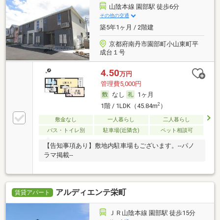
山陰本線 園部駅 徒歩6分
その他の交通
築5年1ヶ月 / 2階建
京都府南丹市園部町小山東町平
成台１号
4.50
万円
管理費5,000円
なし
1ヶ月
2
1階 / 1LDK（45.84m
）
敷金なし
一人暮らし
二人暮らし
バス・トイレ別
駐車場(近隣含)
ペット相談可
【告知事項あり】敷地内駐車場もございます。--パノ
ラマ掲載--
アルディエンテ栄町
賃貸アパート
ＪＲ山陰本線 園部駅 徒歩15分