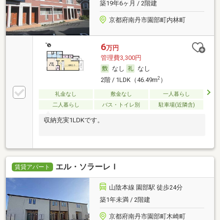
築19年6ヶ月 / 2階建
京都府南丹市園部町内林町
6
万円
管理費3,300円
なし
なし
2
2階 / 1LDK（46.49m
）
礼金なし
敷金なし
一人暮らし
二人暮らし
バス・トイレ別
駐車場(近隣含)
収納充実1LDKです。
エル・ソラーレＩ
賃貸アパート
山陰本線 園部駅 徒歩24分
築1年未満 / 2階建
京都府南丹市園部町木崎町