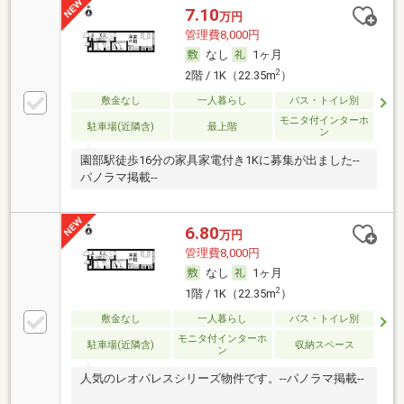
7.10
万円
管理費8,000円
なし
1ヶ月
2
2階 / 1K（22.35m
）
敷金なし
一人暮らし
バス・トイレ別
モニタ付インターホ
駐車場(近隣含)
最上階
ン
園部駅徒歩16分の家具家電付き1Kに募集が出ました--
パノラマ掲載--
6.80
万円
管理費8,000円
なし
1ヶ月
2
1階 / 1K（22.35m
）
敷金なし
一人暮らし
バス・トイレ別
モニタ付インターホ
駐車場(近隣含)
収納スペース
ン
人気のレオパレスシリーズ物件です。--パノラマ掲載--