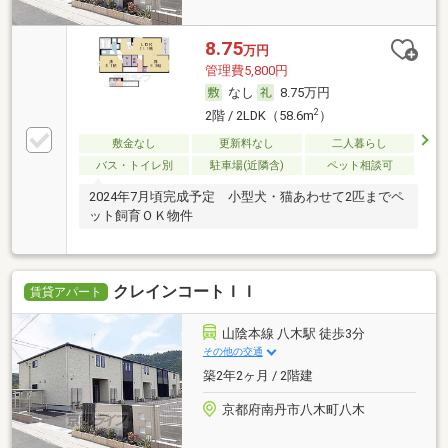
8.75
万円
管理費5,800円
なし
8.75万円
2
2階 / 2LDK（58.6m
）
敷金なし
更新料なし
二人暮らし
バス・トイレ別
駐車場(近隣含)
ペット相談可
2024年7月頃完成予定 小型犬・猫あわせて2匹までペ
ット飼育ＯＫ物件
クレインコートＩＩ
賃貸アパート
山陰本線 八木駅 徒歩3分
その他の交通
築2年2ヶ月 / 2階建
京都府南丹市八木町八木