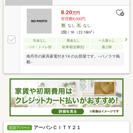
8.20
万円
管理費8,000円
なし
なし
2
2階 / 1K（23.18m
）
礼金なし
敷金なし
一人暮らし
バス・トイレ別
駐車場(近隣含)
最上階
南丹市の家具家電付き1Ｋのお部屋です。--パノラマ掲
載--
アーバンＣＩＴＹ２１
賃貸アパート