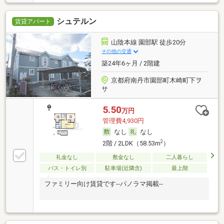
シュテルン
賃貸アパート
山陰本線 園部駅 徒歩20分
その他の交通
築24年6ヶ月 / 2階建
京都府南丹市園部町木崎町下ヲ
サ
5.50
万円
管理費4,930円
なし
なし
2
2階 / 2LDK（58.53m
）
礼金なし
敷金なし
二人暮らし
バス・トイレ別
駐車場(近隣含)
最上階
ファミリー向け賃貸です--パノラマ掲載--