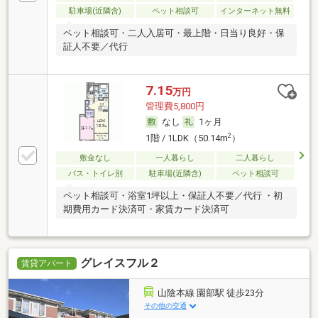
駐車場(近隣含)
ペット相談可
インターネット無料
ペット相談可・二人入居可・最上階・日当り良好・保
証人不要／代行
7.15
万円
管理費5,800円
なし
1ヶ月
2
1階 / 1LDK（50.14m
）
敷金なし
一人暮らし
二人暮らし
バス・トイレ別
駐車場(近隣含)
ペット相談可
ペット相談可・浴室1坪以上・保証人不要／代行 ・初
期費用カード決済可・家賃カード決済可
グレイスフル２
賃貸アパート
山陰本線 園部駅 徒歩23分
その他の交通