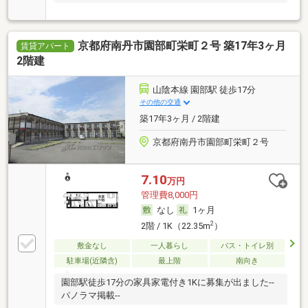
京都府南丹市園部町栄町２号 築17年3ヶ月
賃貸アパート
2階建
山陰本線 園部駅 徒歩17分
その他の交通
築17年3ヶ月 / 2階建
京都府南丹市園部町栄町２号
7.10
万円
管理費8,000円
なし
1ヶ月
2
2階 / 1K（22.35m
）
敷金なし
一人暮らし
バス・トイレ別
駐車場(近隣含)
最上階
南向き
園部駅徒歩17分の家具家電付き1Kに募集が出ました--
パノラマ掲載--