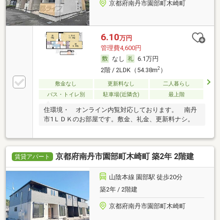
京都府南丹市園部町木崎町
6.10
万円
管理費4,600円
なし
6.1万円
2
2階 / 2LDK（54.38m
）
敷金なし
更新料なし
二人暮らし
バス・トイレ別
駐車場(近隣含)
最上階
住環境・ オンライン内覧対応しております。 南丹
市1ＬＤＫのお部屋です。敷金、礼金、更新料ナシ。
京都府南丹市園部町木崎町 築2年 2階建
賃貸アパート
山陰本線 園部駅 徒歩20分
築2年 / 2階建
京都府南丹市園部町木崎町