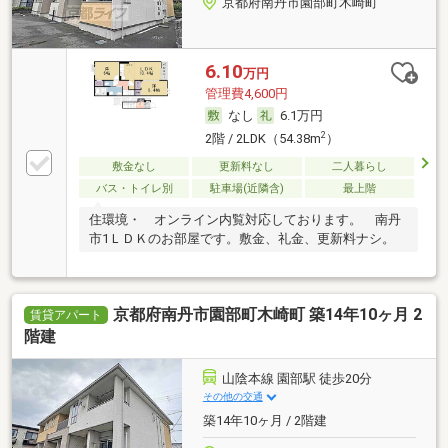
京都府南丹市園部町木崎町
6.10
万円
管理費4,600円
なし
6.1万円
2
2階 / 2LDK（54.38m
）
敷金なし
更新料なし
二人暮らし
バス・トイレ別
駐車場(近隣含)
最上階
住環境・ オンライン内覧対応しております。 南丹
市1ＬＤＫのお部屋です。敷金、礼金、更新料ナシ。
京都府南丹市園部町木崎町 築14年10ヶ月 2
賃貸アパート
階建
山陰本線 園部駅 徒歩20分
その他の交通
築14年10ヶ月 / 2階建