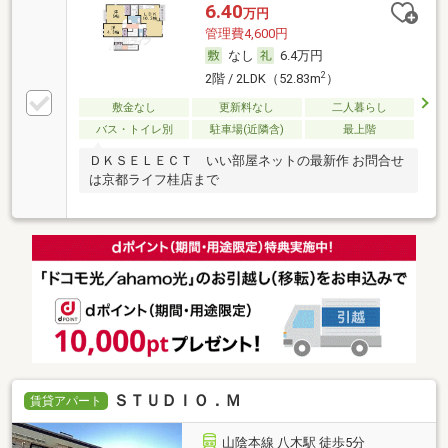
6.40
万円
管理費4,600円
なし
6.4万円
2
2階 / 2LDK（52.83m
）
敷金なし
更新料なし
二人暮らし
バス・トイレ別
駐車場(近隣含)
最上階
ＤＫＳＥＬＥＣＴ いい部屋ネットの最新作 お問合せ
は京都ライフ桂店まで
ＳＴＵＤＩＯ．Ｍ
賃貸アパート
山陰本線 八木駅 徒歩5分