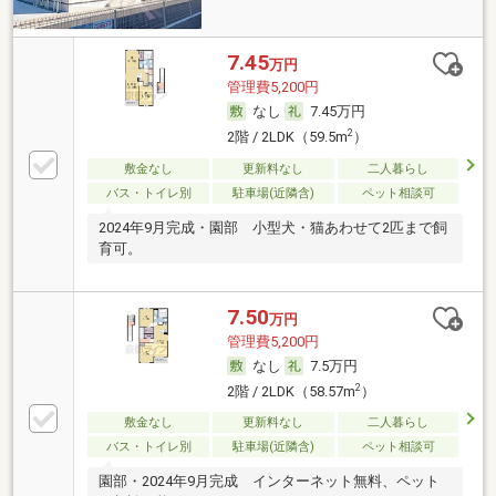
7.45
万円
管理費5,200円
なし
7.45万円
2
2階 / 2LDK（59.5m
）
敷金なし
更新料なし
二人暮らし
バス・トイレ別
駐車場(近隣含)
ペット相談可
2024年9月完成・園部 小型犬・猫あわせて2匹まで飼
育可。
7.50
万円
管理費5,200円
なし
7.5万円
2
2階 / 2LDK（58.57m
）
敷金なし
更新料なし
二人暮らし
バス・トイレ別
駐車場(近隣含)
ペット相談可
園部・2024年9月完成 インターネット無料、ペット