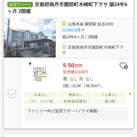
京都府南丹市園部町木崎町下ヲサ 築24年6
賃貸アパート
ヶ月 2階建
山陰本線 園部駅 徒歩20分
その他の交通
築24年6ヶ月 / 2階建
京都府南丹市園部町木崎町下ヲ
サ
5.50
万円
管理費4,930円
なし
なし
2
2階 / 2LDK（58.53m
）
礼金なし
敷金なし
二人暮らし
バス・トイレ別
駐車場(近隣含)
最上階
ファミリー向け賃貸です--パノラマ掲載--