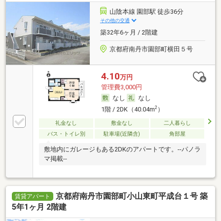
山陰本線 園部駅 徒歩36分
その他の交通
築32年6ヶ月 / 2階建
京都府南丹市園部町横田５号
4.10
万円
管理費3,000円
なし
なし
2
1階 / 2DK（40.04m
）
礼金なし
敷金なし
二人暮らし
バス・トイレ別
駐車場(近隣含)
角部屋
敷地内にガレージもある2DKのアパートです。--パノラ
マ掲載--
京都府南丹市園部町小山東町平成台１号 築
賃貸アパート
5年1ヶ月 2階建