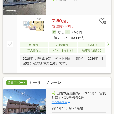
7.50
万円
管理費5,800円
なし
7.5万円
2
1階 / 1LDK（50.14m
）
敷金なし
更新料なし
一人暮らし
二人暮らし
バス・トイレ別
駐車場(近隣含)
2026年1月完成予定 ペット飼育可能物件 2026年1月
完成予定の物件のご紹介です。
カーサ ソラーレ
賃貸アパート
山陰本線 園部駅 バス14分/「曽我
谷口」バス停 停歩2分
その他の交通
築21年10ヶ月 / 2階建