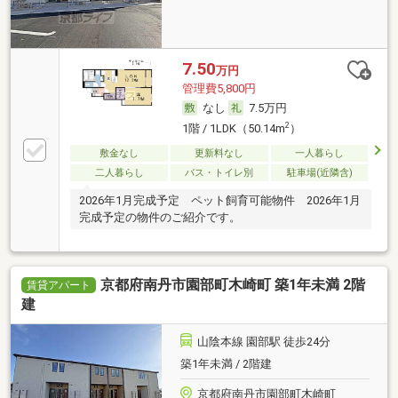
7.50
万円
管理費5,800円
なし
7.5万円
2
1階 / 1LDK（50.14m
）
敷金なし
更新料なし
一人暮らし
二人暮らし
バス・トイレ別
駐車場(近隣含)
2026年1月完成予定 ペット飼育可能物件 2026年1月
完成予定の物件のご紹介です。
京都府南丹市園部町木崎町 築1年未満 2階
賃貸アパート
建
山陰本線 園部駅 徒歩24分
築1年未満 / 2階建
京都府南丹市園部町木崎町