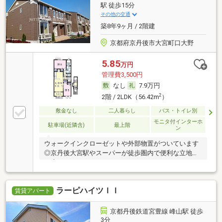
駅 徒歩15分
その他の交通
築8年9ヶ月 / 2階建
京都府京丹後市大宮町口大野
5.85
万円
管理費3,500円
なし
7.9万円
2
2階 / 2LDK（56.42m
）
敷金なし
二人暮らし
バス・トイレ別
モニタ付インターホ
駐車場(近隣含)
最上階
ン
ウォークインクローゼットや外部物置がついています
◎京丹後大宮駅やスーパーが徒歩圏内で便利な立地で
す◇
ラーピハイツＩＩ
賃貸アパート
京都丹後鉄道宮豊線 峰山駅 徒歩
3分