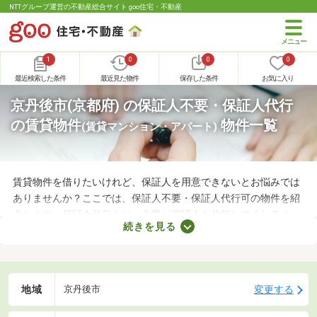
NTTグループ運営の不動産総合サイト goo住宅・不動産
1
0
0
0
最近検索した条件
最近見た物件
保存した条件
お気に入り
京丹後市(京都府) の保証人不要・保証人代行
の賃貸物件
物件一覧
(賃貸マンション・アパート)
賃貸物件を借りたいけれど、保証人を用意できないとお悩みでは
ありませんか？ここでは、保証人不要・保証人代行可の物件を紹
介します。保証人代行とは、企業が保証人を代行してくれるサー
続きを見る
ビスです。保証人を用意できなくてもお部屋を借りられるので、
希望にあう物件を探せますよ。好みのお部屋を見つけて、充実し
た生活を送りましょう。
地域
変更する
京丹後市