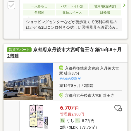
一人暮らし
バス・トイレ別
駐車場(近隣含)
角部屋
収納スペース
駐輪場
ショッピングセンターなどが徒歩近くて便利◎料理の
はかどる2口コンロ付き◇嬉しい照明器具も設置済み
＊
京都府京丹後市大宮町善王寺 築15年8ヶ月
賃貸アパート
2階建
京都丹後鉄道宮豊線 京丹後大宮
駅 徒歩37分
その他の交通
築15年8ヶ月 / 2階建
京都府京丹後市大宮町善王寺
6.70
万円
管理費2,300円
なし
8.7万円
2
2階 / 3LDK（73.75m
）