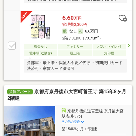
い♪
6.60
万円
管理費2,300円
なし
8.6万円
2
2階 / 3LDK（73.75m
）
敷金なし
ファミリー
バス・トイレ別
駐車場(近隣含)
最上階
角部屋
角部屋・最上階・保証人不要／代行 ・初期費用カード
決済可・家賃カード決済可
京都府京丹後市大宮町善王寺 築15年8ヶ月
賃貸アパート
2階建
京都丹後鉄道宮豊線 京丹後大宮
駅 徒歩37分
その他の交通
築15年8ヶ月 / 2階建