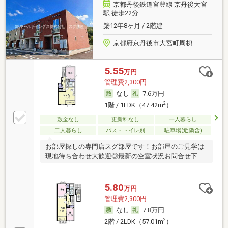
京都丹後鉄道宮豊線 京丹後大宮
駅 徒歩22分
築12年8ヶ月 / 2階建
京都府京丹後市大宮町周枳
5.55
万円
管理費2,300円
なし
7.6万円
2
1階 / 1LDK（47.42m
）
敷金なし
更新料なし
一人暮らし
二人暮らし
バス・トイレ別
駐車場(近隣含)
お部屋探しの専門店スグ部屋です！お部屋のご見学は
現地待ち合わせ大歓迎◎最新の空室状況お問合せ下さ
い♪
5.80
万円
管理費2,300円
なし
7.8万円
2
2階 / 2LDK（57.01m
）