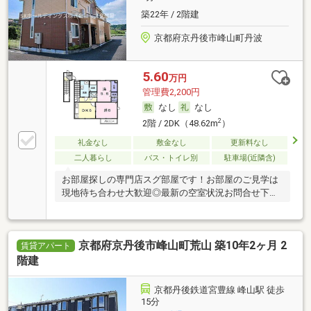
築22年 / 2階建
京都府京丹後市峰山町丹波
5.60
万円
管理費2,200円
なし
なし
2
2階 / 2DK（48.62m
）
礼金なし
敷金なし
更新料なし
二人暮らし
バス・トイレ別
駐車場(近隣含)
お部屋探しの専門店スグ部屋です！お部屋のご見学は
現地待ち合わせ大歓迎◎最新の空室状況お問合せ下さ
い♪
京都府京丹後市峰山町荒山 築10年2ヶ月 2
賃貸アパート
階建
京都丹後鉄道宮豊線 峰山駅 徒歩
15分