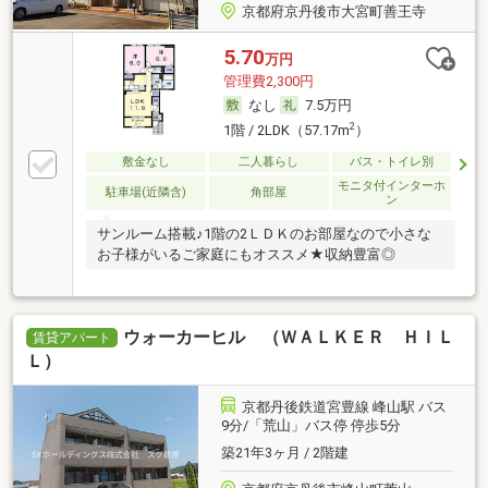
京都府京丹後市大宮町善王寺
5.70
万円
管理費2,300円
なし
7.5万円
2
1階 / 2LDK（57.17m
）
敷金なし
二人暮らし
バス・トイレ別
モニタ付インターホ
駐車場(近隣含)
角部屋
ン
サンルーム搭載♪1階の2ＬＤＫのお部屋なので小さな
お子様がいるご家庭にもオススメ★収納豊富◎
ウォーカーヒル （ＷＡＬＫＥＲ ＨＩＬ
賃貸アパート
Ｌ）
京都丹後鉄道宮豊線 峰山駅 バス
9分/「荒山」バス停 停歩5分
築21年3ヶ月 / 2階建