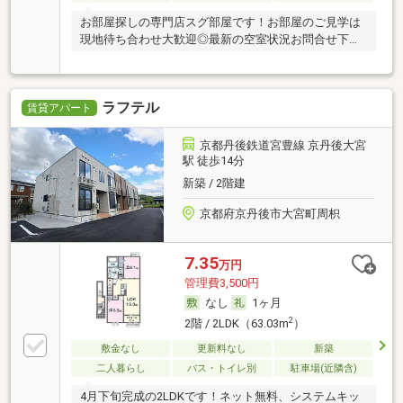
お部屋探しの専門店スグ部屋です！お部屋のご見学は
現地待ち合わせ大歓迎◎最新の空室状況お問合せ下さ
い♪
ラフテル
賃貸アパート
京都丹後鉄道宮豊線 京丹後大宮
駅 徒歩14分
新築 / 2階建
京都府京丹後市大宮町周枳
7.35
万円
管理費3,500円
なし
1ヶ月
2
2階 / 2LDK（63.03m
）
敷金なし
更新料なし
新築
二人暮らし
バス・トイレ別
駐車場(近隣含)
4月下旬完成の2LDKです！ネット無料、システムキッ