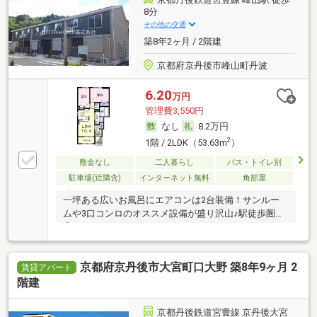
8分
その他の交通
築8年2ヶ月 / 2階建
京都府京丹後市峰山町丹波
6.20
万円
管理費3,550円
なし
8.2万円
2
1階 / 2LDK（53.63m
）
敷金なし
二人暮らし
バス・トイレ別
駐車場(近隣含)
インターネット無料
角部屋
一坪ある広いお風呂にエアコンは2台装備！サンルー
ムや3口コンロのオススメ設備が盛り沢山♪駅徒歩圏内
◎
京都府京丹後市大宮町口大野 築8年9ヶ月 2
賃貸アパート
階建
京都丹後鉄道宮豊線 京丹後大宮