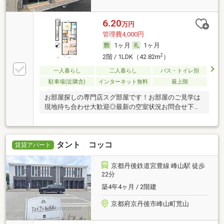
6.20
万円
管理費4,000円
1ヶ月
1ヶ月
2
2階 / 1LDK（42.82m
）
一人暮らし
二人暮らし
バス・トイレ別
駐車場(近隣含)
インターネット無料
最上階
お部屋探しの専門店スグ部屋です！お部屋のご見学は
現地待ち合わせ大歓迎◎最新の空室状況お問合せ下さ
い♪
タント コッコ
賃貸アパート
京都丹後鉄道宮豊線 峰山駅 徒歩
22分
築4年4ヶ月 / 2階建
京都府京丹後市峰山町荒山