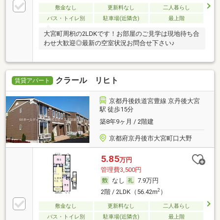
敷金なし
更新料なし
二人暮らし
バス・トイレ別
駐車場(近隣含)
最上階
大宮町周枳の2LDKです！お部屋のご見学は現地待ち合
わせ大歓迎◎最新の空室状況お問合せ下さい♪
クラール リヒト
賃貸アパート
京都丹後鉄道宮豊線 京丹後大宮
駅 徒歩15分
築8年9ヶ月 / 2階建
京都府京丹後市大宮町口大野
5.85
万円
管理費3,500円
なし
7.9万円
2
2階 / 2LDK（56.42m
）
敷金なし
更新料なし
二人暮らし
バス・トイレ別
駐車場(近隣含)
最上階