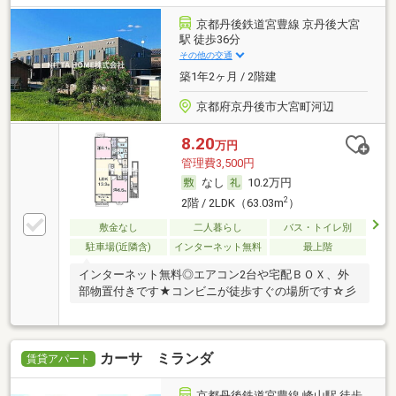
京都丹後鉄道宮豊線 京丹後大宮
駅 徒歩36分
その他の交通
築1年2ヶ月 / 2階建
京都府京丹後市大宮町河辺
8.20
万円
管理費3,500円
なし
10.2万円
2
2階 / 2LDK（63.03m
）
敷金なし
二人暮らし
バス・トイレ別
駐車場(近隣含)
インターネット無料
最上階
インターネット無料◎エアコン2台や宅配ＢＯＸ、外
部物置付きです★コンビニが徒歩すぐの場所です☆彡
カーサ ミランダ
賃貸アパート
京都丹後鉄道宮豊線 峰山駅 徒歩