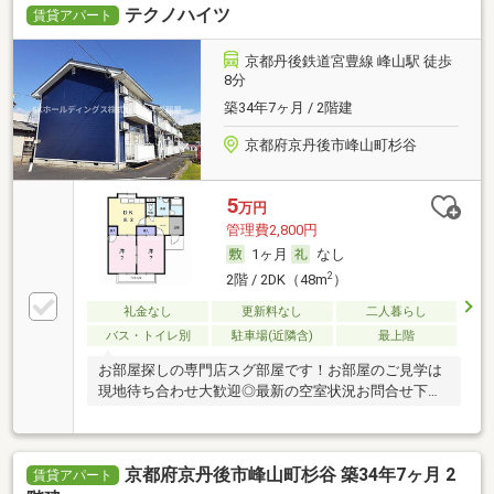
テクノハイツ
賃貸アパート
京都丹後鉄道宮豊線 峰山駅 徒歩
8分
築34年7ヶ月 / 2階建
京都府京丹後市峰山町杉谷
5
万円
管理費2,800円
1ヶ月
なし
2
2階 / 2DK（48m
）
礼金なし
更新料なし
二人暮らし
バス・トイレ別
駐車場(近隣含)
最上階
お部屋探しの専門店スグ部屋です！お部屋のご見学は
現地待ち合わせ大歓迎◎最新の空室状況お問合せ下さ
い♪
京都府京丹後市峰山町杉谷 築34年7ヶ月 2
賃貸アパート