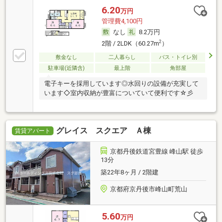
6.20
万円
管理費4,100円
なし
8.2万円
2
2階 / 2LDK（60.27m
）
敷金なし
二人暮らし
バス・トイレ別
駐車場(近隣含)
最上階
角部屋
電子キーを採用しています◎水回りの設備が充実して
います◇室内収納が豊富についていて便利です☆彡
グレイス スクエア Ａ棟
賃貸アパート
京都丹後鉄道宮豊線 峰山駅 徒歩
13分
築22年8ヶ月 / 2階建
京都府京丹後市峰山町荒山
5.60
万円