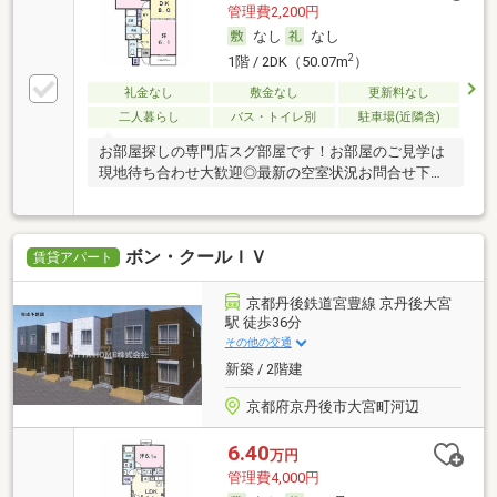
管理費2,200円
なし
なし
2
1階 / 2DK（50.07m
）
礼金なし
敷金なし
更新料なし
二人暮らし
バス・トイレ別
駐車場(近隣含)
お部屋探しの専門店スグ部屋です！お部屋のご見学は
現地待ち合わせ大歓迎◎最新の空室状況お問合せ下さ
い♪
ボン・クールＩＶ
賃貸アパート
京都丹後鉄道宮豊線 京丹後大宮
駅 徒歩36分
その他の交通
新築 / 2階建
京都府京丹後市大宮町河辺
6.40
万円
管理費4,000円