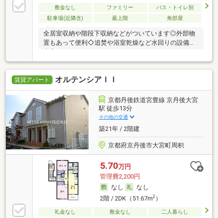
敷金なし
ファミリー
バス・トイレ別
駐車場(近隣含)
最上階
角部屋
全居室収納や階段下収納などがついています◎外部物
置もあって便利◇追焚や浴室乾燥など水回りの設備も
充実
オルテンシアＩＩ
賃貸アパート
京都丹後鉄道宮豊線 京丹後大宮
駅 徒歩13分
その他の交通
築21年 / 2階建
京都府京丹後市大宮町周枳
5.70
万円
管理費2,200円
なし
なし
2
2階 / 2DK（51.67m
）
礼金なし
敷金なし
二人暮らし