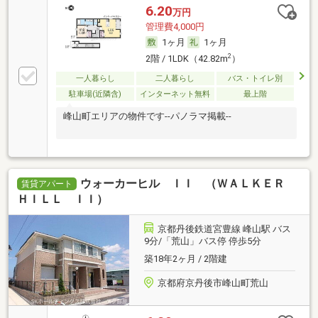
6.20
万円
管理費4,000円
1ヶ月
1ヶ月
2
2階 / 1LDK（42.82m
）
一人暮らし
二人暮らし
バス・トイレ別
駐車場(近隣含)
インターネット無料
最上階
峰山町エリアの物件です--パノラマ掲載--
ウォーカーヒル ＩＩ （ＷＡＬＫＥＲ
賃貸アパート
ＨＩＬＬ ＩＩ）
京都丹後鉄道宮豊線 峰山駅 バス
9分/「荒山」バス停 停歩5分
築18年2ヶ月 / 2階建
京都府京丹後市峰山町荒山