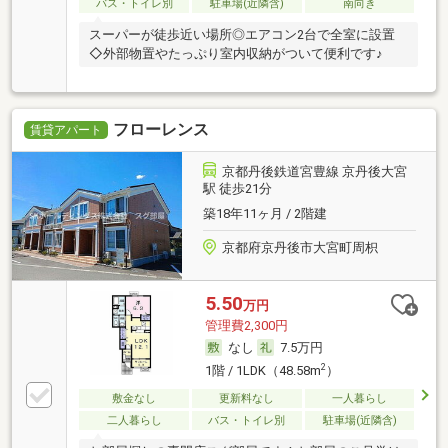
バス・トイレ別
駐車場(近隣含)
南向き
スーパーが徒歩近い場所◎エアコン2台で全室に設置
◇外部物置やたっぷり室内収納がついて便利です♪
フローレンス
賃貸アパート
京都丹後鉄道宮豊線 京丹後大宮
駅 徒歩21分
築18年11ヶ月 / 2階建
京都府京丹後市大宮町周枳
5.50
万円
管理費2,300円
なし
7.5万円
2
1階 / 1LDK（48.58m
）
敷金なし
更新料なし
一人暮らし
二人暮らし
バス・トイレ別
駐車場(近隣含)