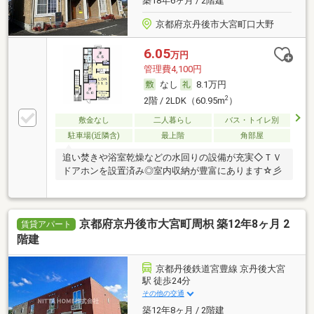
築18年6ヶ月 / 2階建
京都府京丹後市大宮町口大野
6.05
万円
管理費4,100円
なし
8.1万円
2
2階 / 2LDK（60.95m
）
敷金なし
二人暮らし
バス・トイレ別
駐車場(近隣含)
最上階
角部屋
追い焚きや浴室乾燥などの水回りの設備が充実◇ＴＶ
ドアホンを設置済み◎室内収納が豊富にあります☆彡
京都府京丹後市大宮町周枳 築12年8ヶ月 2
賃貸アパート
階建
京都丹後鉄道宮豊線 京丹後大宮
駅 徒歩24分
その他の交通
築12年8ヶ月 / 2階建