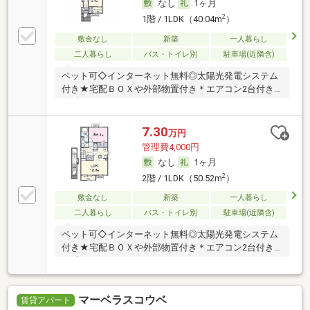
なし
1ヶ月
2
1階 / 1LDK（40.04m
）
敷金なし
新築
一人暮らし
二人暮らし
バス・トイレ別
駐車場(近隣含)
ペット可◇インターネット無料◎太陽光発電システム
付き★宅配ＢＯＸや外部物置付き＊エアコン2台付き
☆彡
7.30
万円
管理費4,000円
なし
1ヶ月
2
2階 / 1LDK（50.52m
）
敷金なし
新築
一人暮らし
二人暮らし
バス・トイレ別
駐車場(近隣含)
ペット可◇インターネット無料◎太陽光発電システム
付き★宅配ＢＯＸや外部物置付き＊エアコン2台付き
☆彡
マーベラスコウベ
賃貸アパート