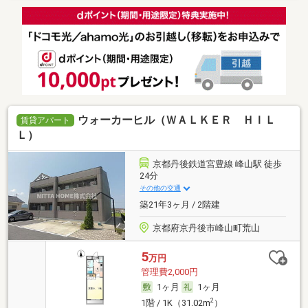
ウォーカーヒル（ＷＡＬＫＥＲ ＨＩＬ
賃貸アパート
Ｌ）
京都丹後鉄道宮豊線 峰山駅 徒歩
24分
その他の交通
築21年3ヶ月 / 2階建
京都府京丹後市峰山町荒山
5
万円
管理費2,000円
1ヶ月
1ヶ月
2
1階 / 1K（31.02m
）