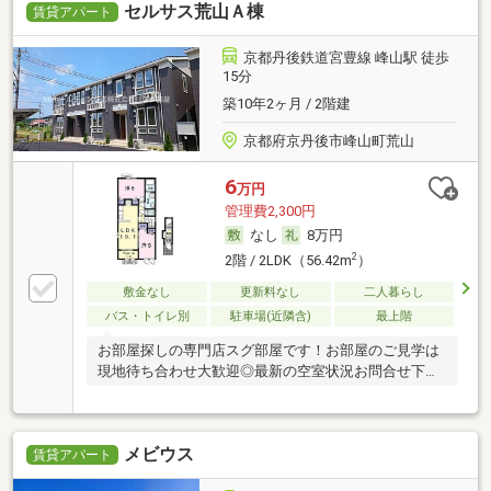
セルサス荒山Ａ棟
賃貸アパート
京都丹後鉄道宮豊線 峰山駅 徒歩
15分
築10年2ヶ月 / 2階建
京都府京丹後市峰山町荒山
6
万円
管理費2,300円
なし
8万円
2
2階 / 2LDK（56.42m
）
敷金なし
更新料なし
二人暮らし
バス・トイレ別
駐車場(近隣含)
最上階
お部屋探しの専門店スグ部屋です！お部屋のご見学は
現地待ち合わせ大歓迎◎最新の空室状況お問合せ下さ
い♪
メビウス
賃貸アパート