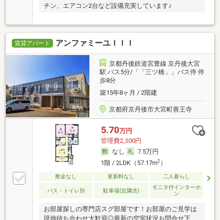
チン、エアコン2台など設備充実しています♪
アンファミーユＩＩＩ
賃貸アパート
京都丹後鉄道宮豊線 京丹後大宮
駅 バス5分/「「三ツ橋」」バス停 停
歩8分
築15年8ヶ月 / 2階建
京都府京丹後市大宮町善王寺
5.70
万円
管理費2,300円
なし
7.5万円
2
1階 / 2LDK（57.17m
）
敷金なし
更新料なし
二人暮らし
モニタ付インターホ
バス・トイレ別
駐車場(近隣含)
ン
お部屋探しの専門店スグ部屋です！お部屋のご見学は
現地待ち合わせ大歓迎◎最新の空室状況お問合せ下さ