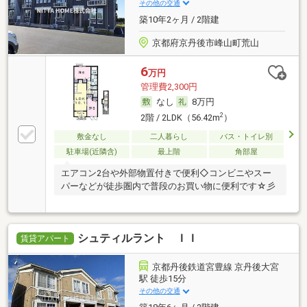
その他の交通
築10年2ヶ月 / 2階建
京都府京丹後市峰山町荒山
6
万円
管理費2,300円
なし
8万円
2
2階 / 2LDK（56.42m
）
敷金なし
二人暮らし
バス・トイレ別
駐車場(近隣含)
最上階
角部屋
エアコン2台や外部物置付きで便利◇コンビニやスー
パーなどが徒歩圏内で普段のお買い物に便利です☆彡
シュティルラント ＩＩ
賃貸アパート
京都丹後鉄道宮豊線 京丹後大宮
駅 徒歩15分
その他の交通