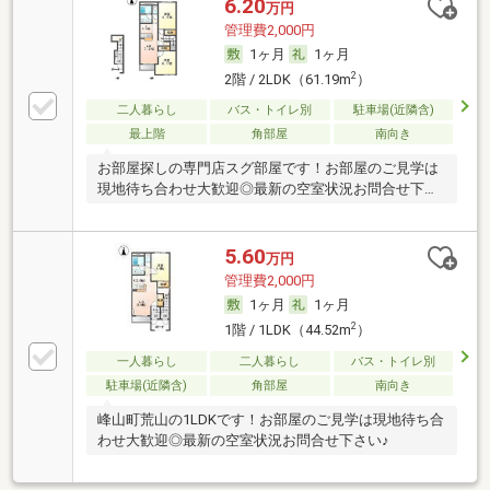
6.20
万円
管理費2,000円
1ヶ月
1ヶ月
2
2階 / 2LDK（61.19m
）
二人暮らし
バス・トイレ別
駐車場(近隣含)
最上階
角部屋
南向き
お部屋探しの専門店スグ部屋です！お部屋のご見学は
現地待ち合わせ大歓迎◎最新の空室状況お問合せ下さ
い♪
5.60
万円
管理費2,000円
1ヶ月
1ヶ月
2
1階 / 1LDK（44.52m
）
一人暮らし
二人暮らし
バス・トイレ別
駐車場(近隣含)
角部屋
南向き
峰山町荒山の1LDKです！お部屋のご見学は現地待ち合
わせ大歓迎◎最新の空室状況お問合せ下さい♪