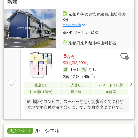
階建
京都丹後鉄道宮豊線 峰山駅 徒歩
8分
その他の交通
築34年7ヶ月 / 2階建
京都府京丹後市峰山町杉谷
5
万円
管理費2,800円
1ヶ月
なし
2
2階 / 2DK（48m
）
礼金なし
二人暮らし
バス・トイレ別
駐車場(近隣含)
最上階
角部屋
峰山駅やコンビニ、スーパーなどが徒歩近くて便利な
立地です◎独立洗面台がついていて身支度に便利です
★
ル シエル
賃貸アパート