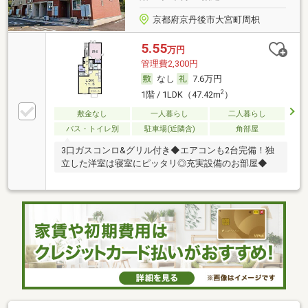
京都府京丹後市大宮町周枳
5.55
万円
管理費2,300円
なし
7.6万円
2
1階 / 1LDK（47.42m
）
敷金なし
一人暮らし
二人暮らし
バス・トイレ別
駐車場(近隣含)
角部屋
3口ガスコンロ&グリル付き◆エアコンも2台完備！独
立した洋室は寝室にピッタリ◎充実設備のお部屋◆