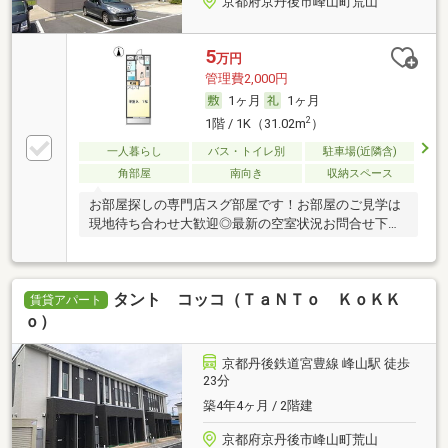
京都府京丹後市峰山町荒山
5
万円
管理費2,000円
1ヶ月
1ヶ月
2
1階 / 1K（31.02m
）
一人暮らし
バス・トイレ別
駐車場(近隣含)
角部屋
南向き
収納スペース
お部屋探しの専門店スグ部屋です！お部屋のご見学は
現地待ち合わせ大歓迎◎最新の空室状況お問合せ下さ
い♪
タント コッコ（ＴａＮＴｏ ＫｏＫＫ
賃貸アパート
ｏ）
京都丹後鉄道宮豊線 峰山駅 徒歩
23分
築4年4ヶ月 / 2階建
京都府京丹後市峰山町荒山