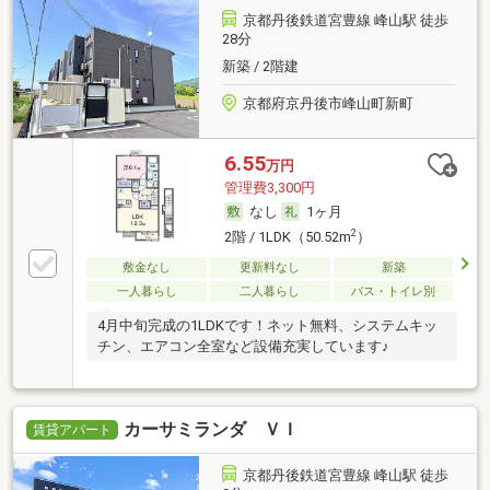
京都丹後鉄道宮豊線 峰山駅 徒歩
28分
新築 / 2階建
京都府京丹後市峰山町新町
6.55
万円
管理費3,300円
なし
1ヶ月
2
2階 / 1LDK（50.52m
）
敷金なし
更新料なし
新築
一人暮らし
二人暮らし
バス・トイレ別
4月中旬完成の1LDKです！ネット無料、システムキッ
チン、エアコン全室など設備充実しています♪
カーサミランダ ＶＩ
賃貸アパート
京都丹後鉄道宮豊線 峰山駅 徒歩