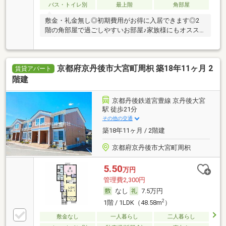
バス・トイレ別
最上階
角部屋
敷金・礼金無し◎初期費用がお得に入居できます◎2
階の角部屋で過ごしやすいお部屋♪家族様にもオスス
メ★
京都府京丹後市大宮町周枳 築18年11ヶ月 2
賃貸アパート
階建
京都丹後鉄道宮豊線 京丹後大宮
駅 徒歩21分
その他の交通
築18年11ヶ月 / 2階建
京都府京丹後市大宮町周枳
5.50
万円
管理費2,300円
なし
7.5万円
2
1階 / 1LDK（48.58m
）
敷金なし
一人暮らし
二人暮らし