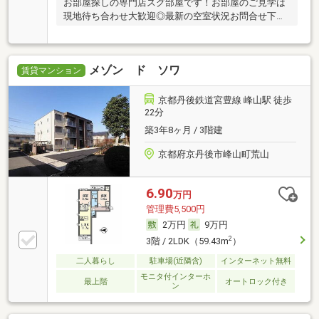
お部屋探しの専門店スグ部屋です！お部屋のご見学は
現地待ち合わせ大歓迎◎最新の空室状況お問合せ下さ
い♪
メゾン ド ソワ
賃貸マンション
京都丹後鉄道宮豊線 峰山駅 徒歩
22分
築3年8ヶ月 / 3階建
京都府京丹後市峰山町荒山
6.90
万円
管理費5,500円
2万円
9万円
2
3階 / 2LDK（59.43m
）
二人暮らし
駐車場(近隣含)
インターネット無料
モニタ付インターホ
最上階
オートロック付き
ン