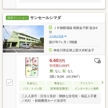
サンセールシマダ
賃貸マンション
ＪＲ御殿場線 相模金子駅 徒歩6
分
その他の交通
築27年7ヶ月 / 3階建
神奈川県足柄上郡大井町金子
6.60
万円
管理費3,000円
なし
なし
2
2階 / 3LDK（63.39m
）
礼金なし
敷金なし
ファミリー
バス・トイレ別
駐車場(近隣含)
インターネット無料
二人入居可・日当り良好・閑静な住宅街・保証人不要
／代行 ・初期費用カード決済可