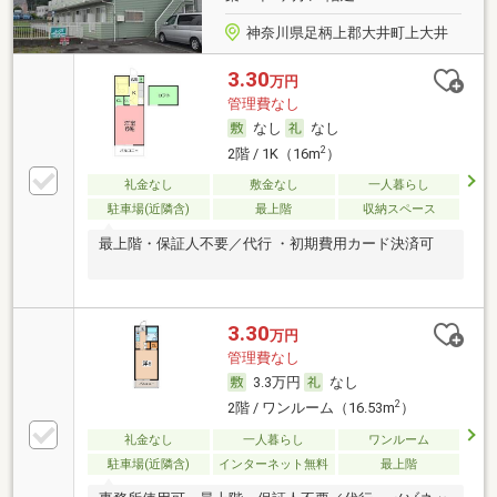
神奈川県足柄上郡大井町上大井
3.30
万円
管理費なし
なし
なし
2
2階 / 1K（16m
）
礼金なし
敷金なし
一人暮らし
駐車場(近隣含)
最上階
収納スペース
最上階・保証人不要／代行 ・初期費用カード決済可
3.30
万円
管理費なし
3.3万円
なし
2
2階 / ワンルーム（16.53m
）
礼金なし
一人暮らし
ワンルーム
駐車場(近隣含)
インターネット無料
最上階