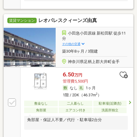
レオパレスクィーンズ由真
賃貸マンション
小田急小田原線 新松田駅 徒歩11
分
その他の交通
築30年8ヶ月 / 3階建
神奈川県足柄上郡大井町金手
6.50
万円
管理費5,500円
なし
1ヶ月
2
1階 / 2DK（46.37m
）
敷金なし
二人暮らし
駐車場(近隣含)
角部屋
エアコン付き
洗面所独立
角部屋・保証人不要／代行 ・駐車場2台分