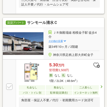
証人不要／代行 ・ルームシェア可
サンモール清水Ｃ
賃貸アパート
ＪＲ御殿場線 相模金子駅 徒歩4
分
その他の交通
築34年10ヶ月 / 2階建
神奈川県足柄上郡大井町金子
5.30
万円
管理費3,500円
なし
なし
2
1階 / 2LDK（48.6m
）
礼金なし
敷金なし
二人暮らし
バス・トイレ別
駐車場(近隣含)
インターネット無料
角部屋・保証人不要／代行 ・初期費用カード決済可