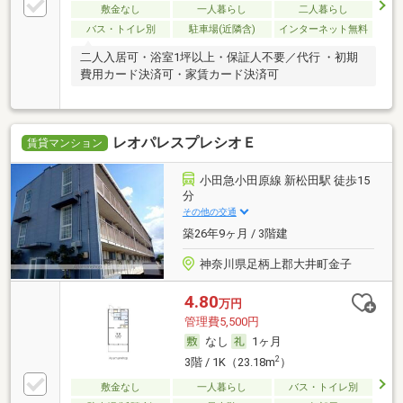
敷金なし
一人暮らし
二人暮らし
バス・トイレ別
駐車場(近隣含)
インターネット無料
二人入居可・浴室1坪以上・保証人不要／代行 ・初期
費用カード決済可・家賃カード決済可
レオパレスプレシオＥ
賃貸マンション
小田急小田原線 新松田駅 徒歩15
分
その他の交通
築26年9ヶ月 / 3階建
神奈川県足柄上郡大井町金子
4.80
万円
管理費5,500円
なし
1ヶ月
2
3階 / 1K（23.18m
）
敷金なし
一人暮らし
バス・トイレ別