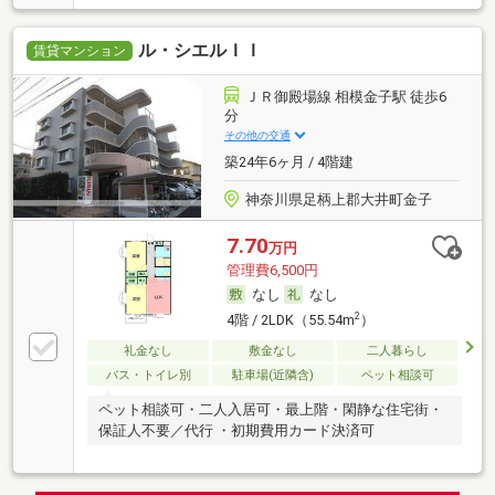
ル・シエルＩＩ
賃貸マンション
ＪＲ御殿場線 相模金子駅 徒歩6
分
その他の交通
築24年6ヶ月 / 4階建
神奈川県足柄上郡大井町金子
7.70
万円
管理費6,500円
なし
なし
2
4階 / 2LDK（55.54m
）
礼金なし
敷金なし
二人暮らし
バス・トイレ別
駐車場(近隣含)
ペット相談可
ペット相談可・二人入居可・最上階・閑静な住宅街・
保証人不要／代行 ・初期費用カード決済可