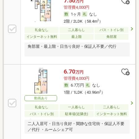
7.50
万円
管理費4,000円
1ヶ月
なし
2
2階 / 2LDK（58.4m
）
礼金なし
二人暮らし
バス・トイレ別
インターネット無料
最上階
角部屋
角部屋・最上階・日当り良好・保証人不要／代行
6.70
万円
管理費4,000円
6.7万円
なし
2
1階 / 1LDK（43.96m
）
動画あり
礼金なし
一人暮らし
二人暮らし
バス・トイレ別
駐車場(近隣含)
インターネット無料
二人入居可・日当り良好・閑静な住宅街・保証人不要
／代行 ・ルームシェア可