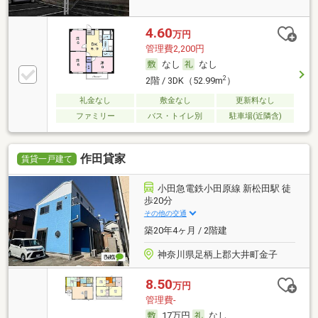
4.60
万円
管理費2,200円
なし
なし
2
2階 / 3DK（52.99m
）
礼金なし
敷金なし
更新料なし
ファミリー
バス・トイレ別
駐車場(近隣含)
作田貸家
賃貸一戸建て
小田急電鉄小田原線 新松田駅 徒
歩20分
その他の交通
築20年4ヶ月 / 2階建
神奈川県足柄上郡大井町金子
8.50
万円
管理費-
17万円
なし