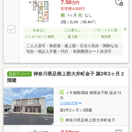
7.50
万円
管理費4,000円
1ヶ月
なし
2
2階 / 2LDK（58.4m
）
礼金なし
二人暮らし
バス・トイレ別
インターネット無料
最上階
角部屋
二人入居可・角部屋・最上階・日当り良好・閑静な住
宅街・保証人不要／代行 ・初期費用カード決済可
神奈川県足柄上郡大井町金子 築2年2ヶ月 2
賃貸アパート
階建
ＪＲ御殿場線 相模金子駅 徒歩13
分
その他の交通
築2年2ヶ月 / 2階建
神奈川県足柄上郡大井町金子