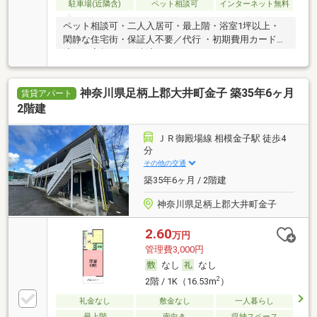
駐車場(近隣含)
ペット相談可
インターネット無料
ペット相談可・二人入居可・最上階・浴室1坪以上・
閑静な住宅街・保証人不要／代行 ・初期費用カード決
済可・家賃カード決済可
神奈川県足柄上郡大井町金子 築35年6ヶ月
賃貸アパート
2階建
ＪＲ御殿場線 相模金子駅 徒歩4
分
その他の交通
築35年6ヶ月 / 2階建
神奈川県足柄上郡大井町金子
2.60
万円
管理費3,000円
なし
なし
2
2階 / 1K（16.53m
）
礼金なし
敷金なし
一人暮らし
最上階
南向き
収納スペース