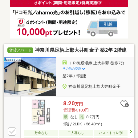
神奈川県足柄上郡大井町金子 築2年 2階建
賃貸アパート
ＪＲ御殿場線 上大井駅 徒歩7分
その他の交通
築2年 / 2階建
神奈川県足柄上郡大井町金子
8.20
万円
管理費4,100円
なし
8.2万円
2
2階 / 2LDK（56.48m
）
敷金なし
二人暮らし
バス・トイレ別