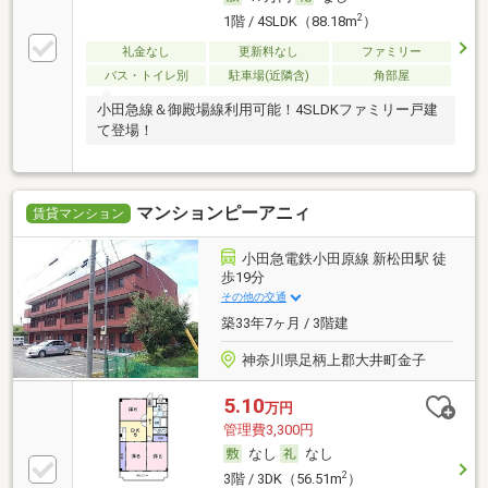
2
1階 / 4SLDK（88.18m
）
礼金なし
更新料なし
ファミリー
バス・トイレ別
駐車場(近隣含)
角部屋
小田急線＆御殿場線利用可能！4SLDKファミリー戸建
て登場！
マンションピーアニィ
賃貸マンション
小田急電鉄小田原線 新松田駅 徒
歩19分
その他の交通
築33年7ヶ月 / 3階建
神奈川県足柄上郡大井町金子
5.10
万円
管理費3,300円
なし
なし
2
3階 / 3DK（56.51m
）