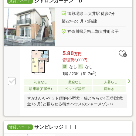
シトロンガーデン Ｄ
賃貸アパート
御殿場線 上大井駅 徒歩7分
築22年2ヶ月 / 2階建
神奈川県足柄上郡大井町金子
5.80
万円
管理費5,000円
なし
なし
2
1階 / 2DK（51.7m
）
礼金なし
敷金なし
二人暮らし
駐車場(近隣含)
ペット相談可
南向き
☆かわいいペット(室内小型犬・猫どちらか1匹/別途敷
金1ヶ月)と暮らせる積水ハウスのシャーメゾン♪/
サンビレッジＩＩＩ
賃貸アパート