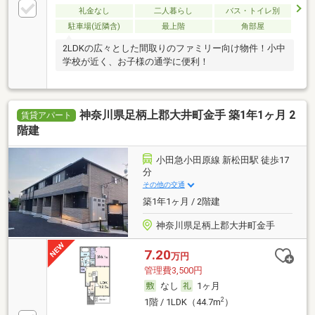
礼金なし
二人暮らし
バス・トイレ別
駐車場(近隣含)
最上階
角部屋
2LDKの広々とした間取りのファミリー向け物件！小中
学校が近く、お子様の通学に便利！
神奈川県足柄上郡大井町金手 築1年1ヶ月 2
賃貸アパート
階建
小田急小田原線 新松田駅 徒歩17
分
その他の交通
築1年1ヶ月 / 2階建
神奈川県足柄上郡大井町金手
7.20
万円
管理費3,500円
なし
1ヶ月
2
1階 / 1LDK（44.7m
）