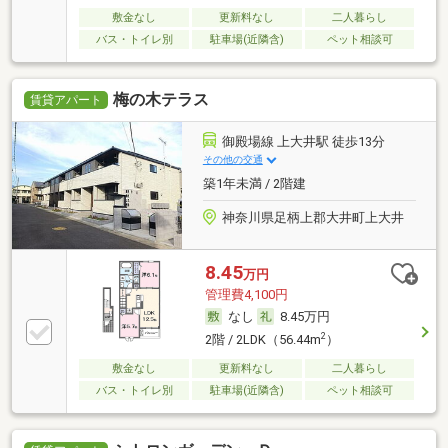
敷金なし
更新料なし
二人暮らし
バス・トイレ別
駐車場(近隣含)
ペット相談可
梅の木テラス
賃貸アパート
御殿場線 上大井駅 徒歩13分
その他の交通
築1年未満 / 2階建
神奈川県足柄上郡大井町上大井
8.45
万円
管理費4,100円
なし
8.45万円
2
2階 / 2LDK（56.44m
）
敷金なし
更新料なし
二人暮らし
バス・トイレ別
駐車場(近隣含)
ペット相談可