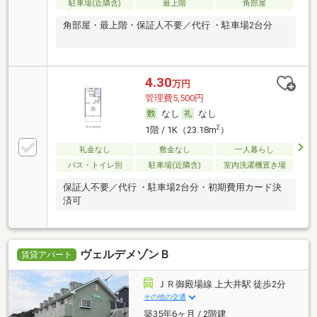
駐車場(近隣含)
最上階
角部屋
角部屋・最上階・保証人不要／代行 ・駐車場2台分
4.30
万円
管理費5,500円
なし
なし
2
1階 / 1K（23.18m
）
礼金なし
敷金なし
一人暮らし
バス・トイレ別
駐車場(近隣含)
室内洗濯機置き場
保証人不要／代行 ・駐車場2台分・初期費用カード決
済可
ヴェルデメゾンＢ
賃貸アパート
ＪＲ御殿場線 上大井駅 徒歩2分
その他の交通
築35年6ヶ月 / 2階建