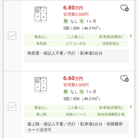
6.80
万円
管理費5,500円
なし
1ヶ月
2
2階 / 2DK（46.37m
）
敷金なし
二人暮らし
駐車場(近隣含)
角部屋
エアコン付き
洗面所独立
角部屋・保証人不要／代行 ・駐車場2台分
6.60
万円
管理費5,500円
なし
1ヶ月
2
3階 / 2DK（46.37m
）
敷金なし
二人暮らし
駐車場(近隣含)
最上階
収納スペース
室内洗濯機置き場
最上階・保証人不要／代行 ・駐車場2台分・初期費用
カード決済可