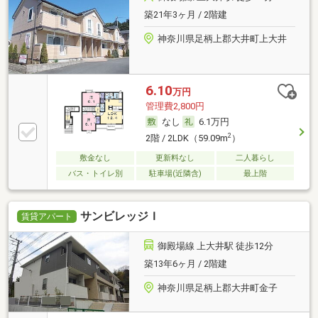
築21年3ヶ月 / 2階建
神奈川県足柄上郡大井町上大井
6.10
万円
管理費2,800円
なし
6.1万円
2
2階 / 2LDK（59.09m
）
敷金なし
更新料なし
二人暮らし
バス・トイレ別
駐車場(近隣含)
最上階
サンビレッジＩ
賃貸アパート
御殿場線 上大井駅 徒歩12分
築13年6ヶ月 / 2階建
神奈川県足柄上郡大井町金子