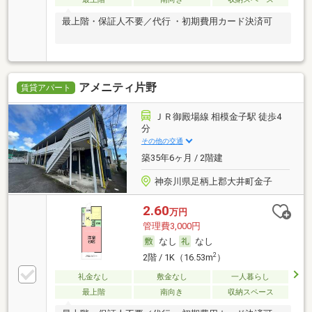
最上階・保証人不要／代行 ・初期費用カード決済可
アメニティ片野
賃貸アパート
ＪＲ御殿場線 相模金子駅 徒歩4
分
その他の交通
築35年6ヶ月 / 2階建
神奈川県足柄上郡大井町金子
2.60
万円
管理費3,000円
なし
なし
2
2階 / 1K（16.53m
）
礼金なし
敷金なし
一人暮らし
最上階
南向き
収納スペース