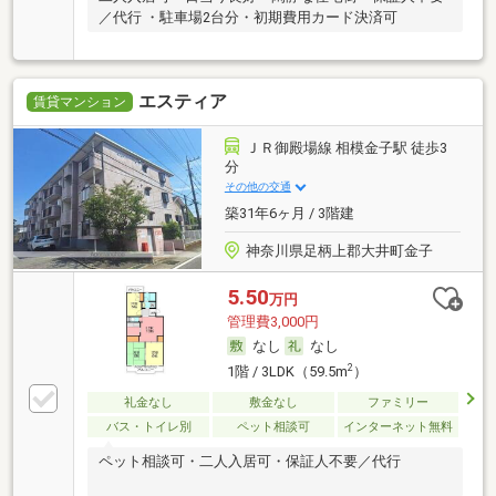
／代行 ・駐車場2台分・初期費用カード決済可
エスティア
賃貸マンション
ＪＲ御殿場線 相模金子駅 徒歩3
分
その他の交通
築31年6ヶ月 / 3階建
神奈川県足柄上郡大井町金子
5.50
万円
管理費3,000円
なし
なし
2
1階 / 3LDK（59.5m
）
礼金なし
敷金なし
ファミリー
バス・トイレ別
ペット相談可
インターネット無料
ペット相談可・二人入居可・保証人不要／代行