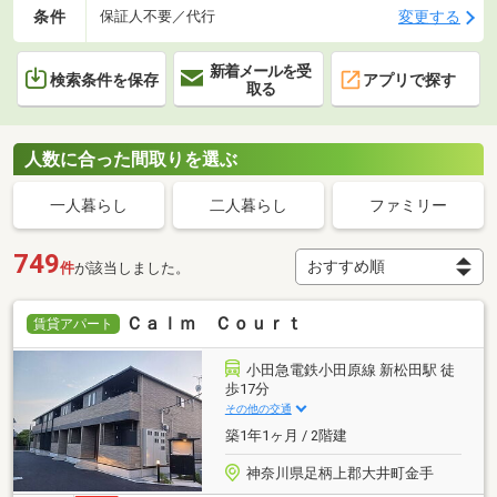
条件
変更する
保証人不要／代行
新着メールを受
検索条件を保存
アプリで探す
取る
人数に合った間取りを選ぶ
一人暮らし
二人暮らし
ファミリー
749
件
が該当しました。
Ｃａｌｍ Ｃｏｕｒｔ
賃貸アパート
小田急電鉄小田原線 新松田駅 徒
歩17分
その他の交通
築1年1ヶ月 / 2階建
神奈川県足柄上郡大井町金手