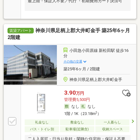
最上階・保証人不要／代行 ・初期費用カード決済可
神奈川県足柄上郡大井町金手 築25年6ヶ月
賃貸アパート
2階建
小田急小田原線 新松田駅 徒歩16
分
その他の交通
築25年6ヶ月 / 2階建
神奈川県足柄上郡大井町金手
3.90
万円
管理費5,500円
なし
なし
2
1階 / 1K（23.18m
）
礼金なし
敷金なし
一人暮らし
バス・トイレ別
駐車場(近隣含)
収納スペース
二人入居可・日当り良好・閑静な住宅街・保証人不要