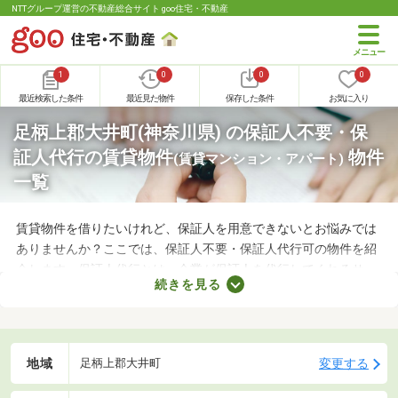
NTTグループ運営の不動産総合サイト goo住宅・不動産
1
0
0
0
最近検索した条件
最近見た物件
保存した条件
お気に入り
足柄上郡大井町(神奈川県) の保証人不要・保
証人代行の賃貸物件
物件
(賃貸マンション・アパート)
一覧
賃貸物件を借りたいけれど、保証人を用意できないとお悩みでは
ありませんか？ここでは、保証人不要・保証人代行可の物件を紹
介します。保証人代行とは、企業が保証人を代行してくれるサー
続きを見る
ビスです。保証人を用意できなくてもお部屋を借りられるので、
希望にあう物件を探せますよ。好みのお部屋を見つけて、充実し
た生活を送りましょう。
地域
変更する
足柄上郡大井町