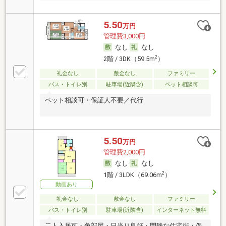
5.50
万円
管理費3,000円
なし
なし
2
2階 / 3DK（59.5m
）
礼金なし
敷金なし
ファミリー
バス・トイレ別
駐車場(近隣含)
ペット相談可
ペット相談可・保証人不要／代行
5.50
万円
管理費2,000円
なし
なし
2
1階 / 3LDK（69.06m
）
動画あり
礼金なし
敷金なし
ファミリー
バス・トイレ別
駐車場(近隣含)
インターネット無料
二人入居可・角部屋・日当り良好・閑静な住宅街・保