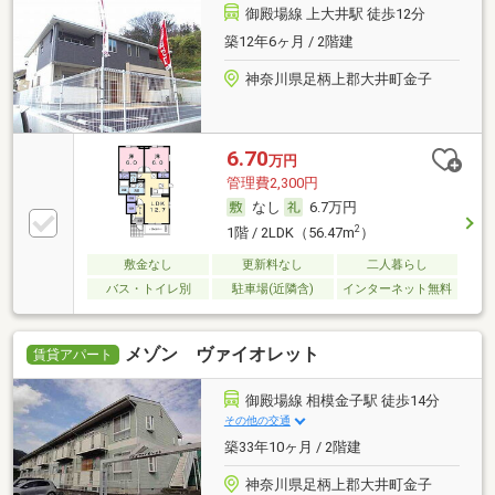
御殿場線 上大井駅 徒歩12分
築12年6ヶ月 / 2階建
神奈川県足柄上郡大井町金子
6.70
万円
管理費2,300円
なし
6.7万円
2
1階 / 2LDK（56.47m
）
敷金なし
更新料なし
二人暮らし
バス・トイレ別
駐車場(近隣含)
インターネット無料
メゾン ヴァイオレット
賃貸アパート
御殿場線 相模金子駅 徒歩14分
その他の交通
築33年10ヶ月 / 2階建
神奈川県足柄上郡大井町金子