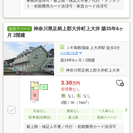
事務所使用可・最上階・保証人不要／代行 ・メゾネッ
ト・初期費用カード決済可・家賃カード決済可
神奈川県足柄上郡大井町上大井 築35年6ヶ
賃貸アパート
月 2階建
ＪＲ御殿場線 上大井駅 徒歩2分
その他の交通
築35年6ヶ月 / 2階建
神奈川県足柄上郡大井町上大井
3.30
万円
管理費なし
なし
なし
2
2階 / 1K（16m
）
礼金なし
敷金なし
一人暮らし
駐車場(近隣含)
最上階
収納スペース
最上階・保証人不要／代行 ・初期費用カード決済可