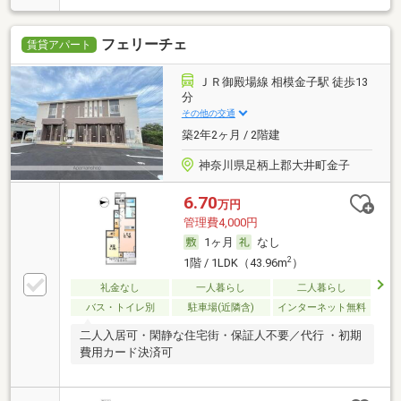
フェリーチェ
賃貸アパート
ＪＲ御殿場線 相模金子駅 徒歩13
分
その他の交通
築2年2ヶ月 / 2階建
神奈川県足柄上郡大井町金子
6.70
万円
管理費4,000円
1ヶ月
なし
2
1階 / 1LDK（43.96m
）
礼金なし
一人暮らし
二人暮らし
バス・トイレ別
駐車場(近隣含)
インターネット無料
二人入居可・閑静な住宅街・保証人不要／代行 ・初期
費用カード決済可