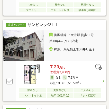
礼金なし
敷金なし
更新料なし
ファミリー
バス・トイレ別
駐車場(近隣含)
サンビレッジＩＩ
賃貸アパート
御殿場線 上大井駅 徒歩11分
築13年6ヶ月 / 3階建
神奈川県足柄上郡大井町金子
7.20
万円
管理費2,900円
なし
7.2万円
2
2階 / 2LDK（66.77m
）
敷金なし
更新料なし
二人暮らし
バス・トイレ別
駐車場(近隣含)
ペット相談可