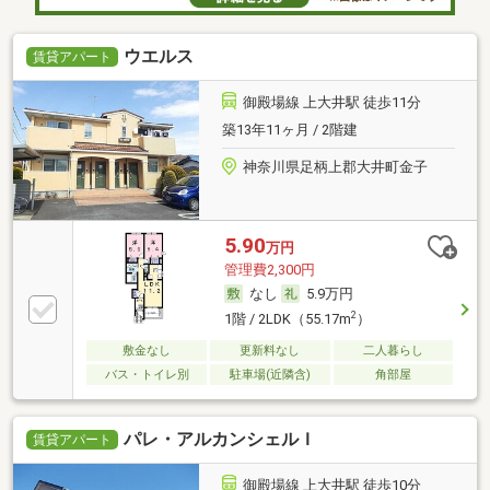
ウエルス
賃貸アパート
御殿場線 上大井駅 徒歩11分
築13年11ヶ月 / 2階建
神奈川県足柄上郡大井町金子
5.90
万円
管理費2,300円
なし
5.9万円
2
1階 / 2LDK（55.17m
）
敷金なし
更新料なし
二人暮らし
バス・トイレ別
駐車場(近隣含)
角部屋
パレ・アルカンシェルＩ
賃貸アパート
御殿場線 上大井駅 徒歩10分