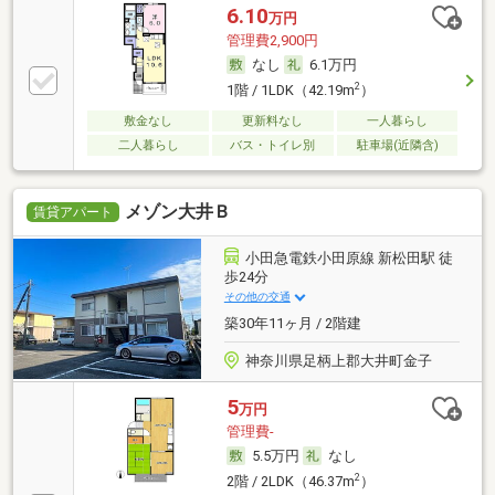
6.10
万円
管理費2,900円
なし
6.1万円
2
1階 / 1LDK（42.19m
）
敷金なし
更新料なし
一人暮らし
二人暮らし
バス・トイレ別
駐車場(近隣含)
メゾン大井Ｂ
賃貸アパート
小田急電鉄小田原線 新松田駅 徒
歩24分
その他の交通
築30年11ヶ月 / 2階建
神奈川県足柄上郡大井町金子
5
万円
管理費-
5.5万円
なし
2
2階 / 2LDK（46.37m
）