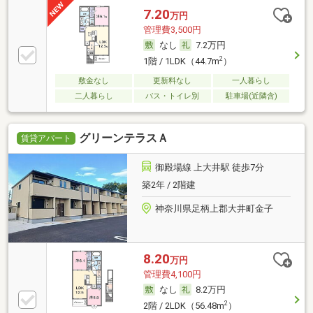
7.20
万円
管理費3,500円
なし
7.2万円
2
1階 / 1LDK（44.7m
）
敷金なし
更新料なし
一人暮らし
二人暮らし
バス・トイレ別
駐車場(近隣含)
グリーンテラスＡ
賃貸アパート
御殿場線 上大井駅 徒歩7分
築2年 / 2階建
神奈川県足柄上郡大井町金子
8.20
万円
管理費4,100円
なし
8.2万円
2
2階 / 2LDK（56.48m
）