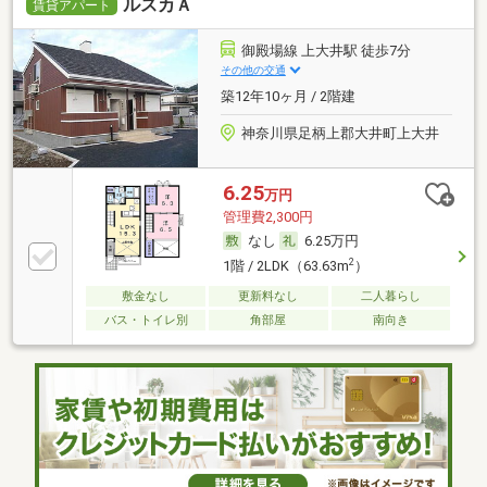
ルスカＡ
賃貸アパート
御殿場線 上大井駅 徒歩7分
その他の交通
築12年10ヶ月 / 2階建
神奈川県足柄上郡大井町上大井
6.25
万円
管理費2,300円
なし
6.25万円
2
1階 / 2LDK（63.63m
）
敷金なし
更新料なし
二人暮らし
バス・トイレ別
角部屋
南向き