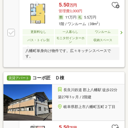
5.50
万円
管理費3,000円
11万円
5.5万円
2
1階 / ワンルーム（38m
）
更新料なし
一人暮らし
ワンルーム
モニタ付インターホ
バス・トイレ別
収納スペース
ン
八幡町単身向け物件です。広々キッチンスペースで
す。
コーポ匠 Ｄ棟
賃貸アパート
長良川鉄道 郡上八幡駅 徒歩22分
築27年1ヶ月 / 2階建
岐阜県郡上市八幡町五町２丁目
5.50
万円