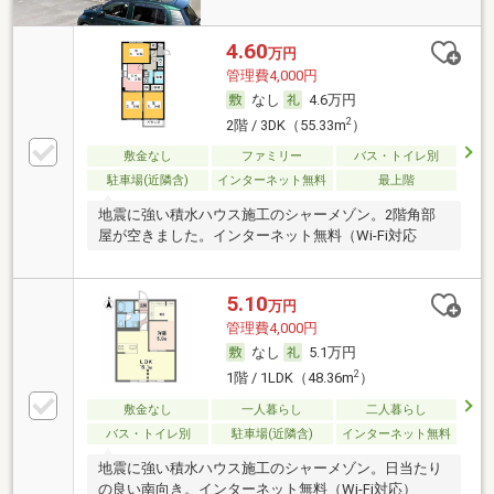
4.60
万円
管理費4,000円
なし
4.6万円
2
2階 / 3DK（55.33m
）
敷金なし
ファミリー
バス・トイレ別
駐車場(近隣含)
インターネット無料
最上階
地震に強い積水ハウス施工のシャーメゾン。2階角部
屋が空きました。インターネット無料（Wi-Fi対応
5.10
万円
管理費4,000円
なし
5.1万円
2
1階 / 1LDK（48.36m
）
敷金なし
一人暮らし
二人暮らし
バス・トイレ別
駐車場(近隣含)
インターネット無料
地震に強い積水ハウス施工のシャーメゾン。日当たり
の良い南向き。インターネット無料（Wi-Fi対応）