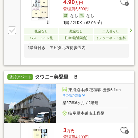
4.90
万円
管理費5,500円
なし
なし
2
1階 / 2LDK（62.06m
）
礼金なし
敷金なし
二人暮らし
バス・トイレ別
駐車場(近隣含)
インターネット無料
1階庭付き アピタ北方徒歩圏内
タウニ―美登里 Ｂ
賃貸アパート
東海道本線 穂積駅 徒歩6.1km
その他の交通
築37年6ヶ月 / 2階建
岐阜県本巣市上真桑
3
万円
管理費4,200円