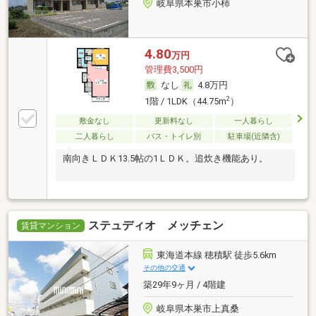
岐阜県本巣市小柿
4.80
万円
管理費3,500円
なし
4.8万円
2
1階 / 1LDK（44.75m
）
敷金なし
更新料なし
一人暮らし
二人暮らし
バス・トイレ別
駐車場(近隣含)
南向きＬＤＫ13.5帖の1ＬＤＫ。追炊き機能あり。
ステュディオ メッチェン
賃貸マンション
東海道本線 穂積駅 徒歩5.6km
その他の交通
築29年9ヶ月 / 4階建
岐阜県本巣市上真桑