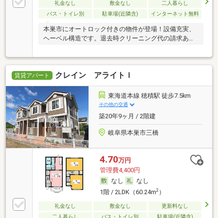
礼金なし
敷金なし
二人暮らし
バス・トイレ別
駐車場(近隣含)
インターネット無料
本巣市にオートロック付きの物件が登場！設備充実、
ヘーベル構造です。退去時クリーニング代の請求あ
り。
クレイン アライトＩ
賃貸アパート
東海道本線 穂積駅 徒歩7.5km
その他の交通
築20年9ヶ月 / 2階建
岐阜県本巣市三橋
4.70
万円
管理費4,400円
なし
なし
2
1階 / 2LDK（60.24m
）
礼金なし
敷金なし
更新料なし
二人暮らし
バス・トイレ別
駐車場(近隣含)