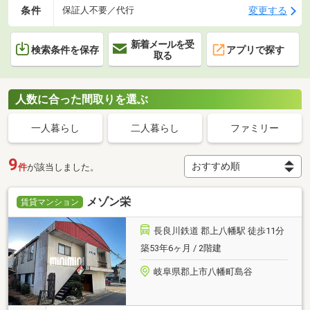
条件
変更する
保証人不要／代行
新着メールを受
検索条件を保存
アプリで探す
取る
人数に合った間取りを選ぶ
一人暮らし
二人暮らし
ファミリー
9
件
が該当しました。
メゾン栄
賃貸マンション
長良川鉄道 郡上八幡駅 徒歩11分
築53年6ヶ月 / 2階建
岐阜県郡上市八幡町島谷