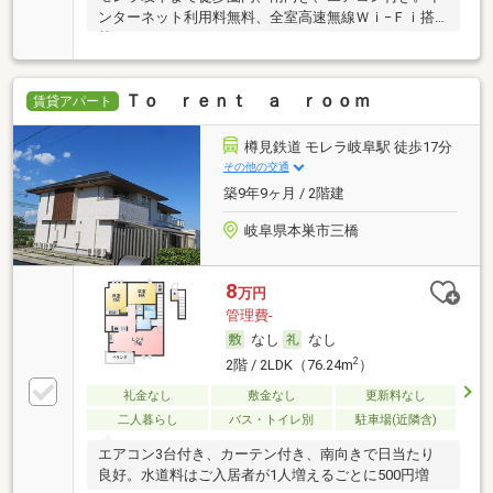
ンターネット利用料無料、全室高速無線Ｗｉ−Ｆｉ搭
載
Ｔｏ ｒｅｎｔ ａ ｒｏｏｍ
賃貸アパート
樽見鉄道 モレラ岐阜駅 徒歩17分
その他の交通
築9年9ヶ月 / 2階建
岐阜県本巣市三橋
8
万円
管理費-
なし
なし
2
2階 / 2LDK（76.24m
）
礼金なし
敷金なし
更新料なし
二人暮らし
バス・トイレ別
駐車場(近隣含)
エアコン3台付き、カーテン付き、南向きで日当たり
良好。水道料はご入居者が1人増えるごとに500円増