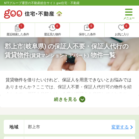
NTTグループ運営の不動産総合サイト goo住宅・不動産
1
0
0
0
最近検索した条件
最近見た物件
保存した条件
お気に入り
郡上市(岐阜県) の保証人不要・保証人代行の
賃貸物件
物件一覧
(賃貸マンション・アパート)
賃貸物件を借りたいけれど、保証人を用意できないとお悩みでは
ありませんか？ここでは、保証人不要・保証人代行可の物件を紹
介します。保証人代行とは、企業が保証人を代行してくれるサー
続きを見る
ビスです。保証人を用意できなくてもお部屋を借りられるので、
希望にあう物件を探せますよ。好みのお部屋を見つけて、充実し
た生活を送りましょう。
地域
変更する
郡上市