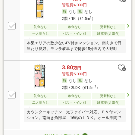
管理費4,000円
なし
なし
2
2階 / 1K（31.5m
）
礼金なし
敷金なし
更新料なし
一人暮らし
バス・トイレ別
駐車場(近隣含)
本巣エリアの数少ないEV付きマンション。南向きで日
当たり良好。モレラ岐阜まで徒歩15分圏内で大野町
3.80
万円
管理費5,000円
なし
なし
2
2階 / 2LDK（61.5m
）
礼金なし
敷金なし
更新料なし
二人暮らし
バス・トイレ別
駐車場(近隣含)
カウンターキッチン、光ファイバー対応、ＥＶ付マン
ション。南向き角部屋、16帖のＬＤＫ。オール洋間で