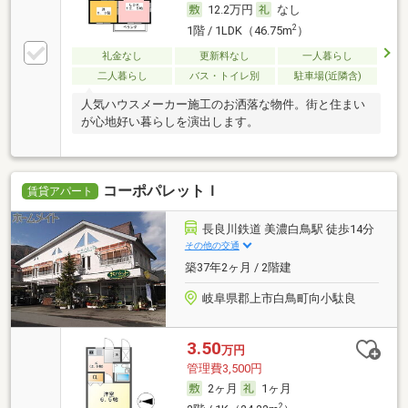
12.2万円
なし
2
1階 / 1LDK（46.75m
）
礼金なし
更新料なし
一人暮らし
二人暮らし
バス・トイレ別
駐車場(近隣含)
人気ハウスメーカー施工のお洒落な物件。街と住まい
が心地好い暮らしを演出します。
コーポパレットＩ
賃貸アパート
長良川鉄道 美濃白鳥駅 徒歩14分
その他の交通
築37年2ヶ月 / 2階建
岐阜県郡上市白鳥町向小駄良
3.50
万円
管理費3,500円
2ヶ月
1ヶ月
2