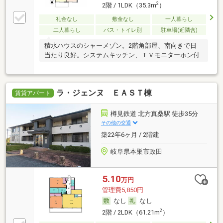
2
2階 / 1LDK（35.3m
）
礼金なし
敷金なし
一人暮らし
二人暮らし
バス・トイレ別
駐車場(近隣含)
積水ハウスのシャーメゾン。2階角部屋、南向きで日
当たり良好。システムキッチン、ＴＶモニターホン付
ラ・ジェンヌ ＥＡＳＴ棟
賃貸アパート
樽見鉄道 北方真桑駅 徒歩35分
その他の交通
築22年6ヶ月 / 2階建
岐阜県本巣市政田
5.10
万円
管理費5,850円
なし
なし
2
2階 / 2LDK（61.21m
）