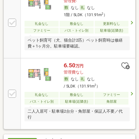
管理費-
なし
なし
2
1階 / 5LDK（131.91m
）
礼金なし
敷金なし
更新料なし
ファミリー
バス・トイレ別
駐車場(近隣含)
ペット飼育可（犬、猫合計2匹）ペット飼育時は修繕
費＋1ヶ月分。駐車場要確認。
6.50
万円
管理費なし
なし
なし
2
/ 5LDK（131.91m
）
礼金なし
敷金なし
ファミリー
バス・トイレ別
駐車場(近隣含)
角部屋
二人入居可・駐車場2台分・角部屋・保証人不要／代
行