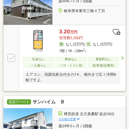
築30年7ヶ月 / 2階建
岐阜県本巣市三橋４丁目
3.20
万円
管理費3,500円
なし(5万円)
なし(5万円)
2
1階 / 1K（28m
）
礼金なし
敷金なし
更新料なし
一人暮らし
バス・トイレ別
駐車場(近隣含)
エアコン、洗面化粧台付きの1Ｋ、南向きで広々洋間8
帖ですよ。
サンハイム Ｂ
賃貸アパート
樽見鉄道 北方真桑駅 徒歩36分
その他の交通
築29年3ヶ月 / 2階建