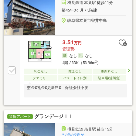
樽見鉄道 本巣駅 徒歩11分
築45年3ヶ月 / 5階建
岐阜県本巣市曽井中島
3.51
万円
管理費-
なし
なし
2
4階 / 3DK（53.96m
）
礼金なし
敷金なし
更新料なし
ファミリー
バス・トイレ別
駐車場(近隣含)
敷金0礼金0更新料0 保証会社不要
グランデージＩＩ
賃貸アパート
樽見鉄道 糸貫駅 徒歩15分
その他の交通