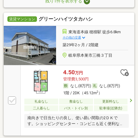
残り1件を表示する
グリーンハイツタカハシ
賃貸マンション
東海道本線 穂積駅 徒歩6.8km
その他の交通
築29年2ヶ月 / 2階建
岐阜県本巣市三橋３丁目
4.50
万円
管理費3,500円
なし(8万円)
なし(8万円)
2
1階 / 2DK（45.12m
）
礼金なし
敷金なし
更新料なし
二人暮らし
バス・トイレ別
駐車場(近隣含)
南向きで日当たりの良し、使い易い間取の2ＤＫで
す。ショッピングセンター・コンビニも近く便利なエ
リアで