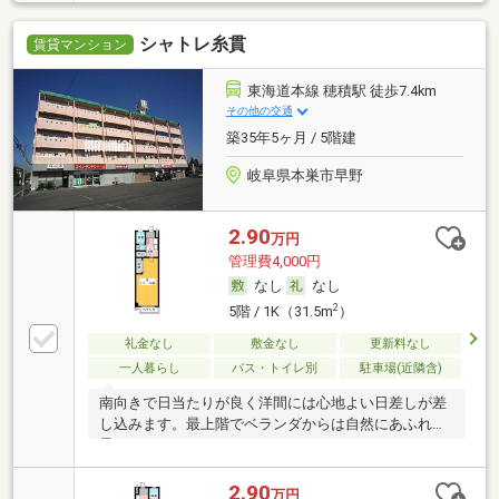
シャトレ糸貫
賃貸マンション
東海道本線 穂積駅 徒歩7.4km
その他の交通
築35年5ヶ月 / 5階建
岐阜県本巣市早野
2.90
万円
管理費4,000円
なし
なし
2
5階 / 1K（31.5m
）
礼金なし
敷金なし
更新料なし
一人暮らし
バス・トイレ別
駐車場(近隣含)
南向きで日当たりが良く洋間には心地よい日差しが差
し込みます。最上階でベランダからは自然にあふれた
景
2.90
万円