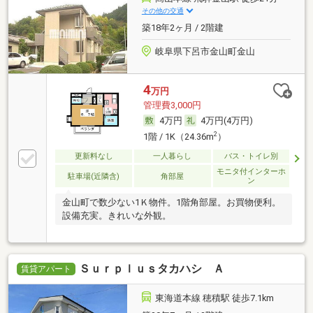
その他の交通
築18年2ヶ月 / 2階建
岐阜県下呂市金山町金山
4
万円
管理費3,000円
4万円
4万円(4万円)
2
1階 / 1K（24.36m
）
更新料なし
一人暮らし
バス・トイレ別
モニタ付インターホ
駐車場(近隣含)
角部屋
ン
金山町で数少ない1Ｋ物件。1階角部屋。お買物便利。
設備充実。きれいな外観。
Ｓｕｒｐｌｕｓタカハシ Ａ
賃貸アパート
東海道本線 穂積駅 徒歩7.1km