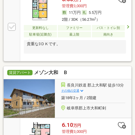
管理費3,000円
11万円
5.5万円
2
2階 / 3DK（56.27m
）
更新料なし
ファミリー
バス・トイレ別
駐車場(近隣含)
最上階
南向き
貴重な3ＤＫです。
メゾン大和 Ｂ
賃貸アパート
長良川鉄道 郡上大和駅 徒歩13分
その他の交通
築18年2ヶ月 / 2階建
岐阜県郡上市大和町剣
6.10
万円
管理費3,000円