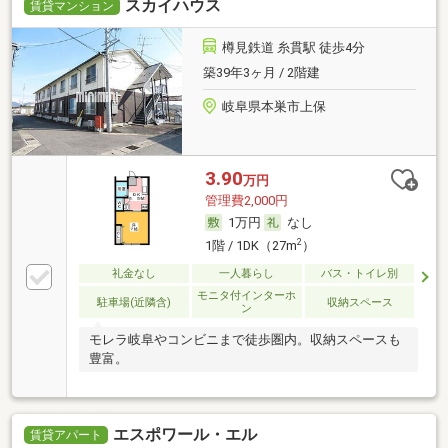
スカイハウス
賃貸マンション
樽見鉄道 糸貫駅 徒歩4分
築39年3ヶ月 / 2階建
岐阜県本巣市上保
3.90
万円
管理費2,000円
1万円
なし
2
1階 / 1DK（27m
）
礼金なし
一人暮らし
バス・トイレ別
モニタ付インターホ
駐車場(近隣含)
収納スペース
ン
モレラ岐阜やコンビニまで徒歩圏内。収納スペースも
豊富。
エスポワール・エル
賃貸アパート