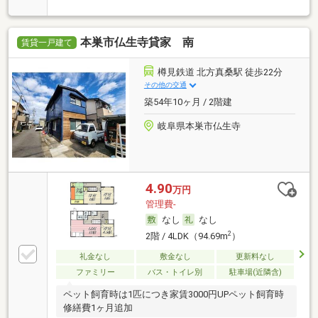
本巣市仏生寺貸家 南
賃貸一戸建て
樽見鉄道 北方真桑駅 徒歩22分
その他の交通
築54年10ヶ月 / 2階建
岐阜県本巣市仏生寺
4.90
万円
管理費-
なし
なし
2
2階 / 4LDK（94.69m
）
礼金なし
敷金なし
更新料なし
ファミリー
バス・トイレ別
駐車場(近隣含)
ペット飼育時は1匹につき家賃3000円UPペット飼育時
修繕費1ヶ月追加