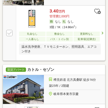
3.40
万円
管理費2,000円
なし
なし
2
3階 / 1K（24.86m
）
礼金なし
敷金なし
更新料なし
一人暮らし
バス・トイレ別
駐車場(近隣含)
温水洗浄便座、ＴＶモニターホン、照明器具、エアコ
ン付き
カトル・セゾン
賃貸アパート
樽見鉄道 北方真桑駅 徒歩16分
築25年 / 2階建
岐阜県本巣市宗慶