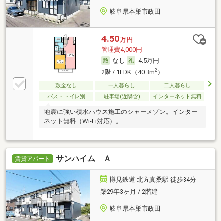
岐阜県本巣市政田
4.50
万円
管理費4,000円
なし
4.5万円
2
2階 / 1LDK（40.3m
）
敷金なし
一人暮らし
二人暮らし
バス・トイレ別
駐車場(近隣含)
インターネット無料
地震に強い積水ハウス施工のシャーメゾン。インター
ネット無料（Wi-Fi対応）。
サンハイム Ａ
賃貸アパート
樽見鉄道 北方真桑駅 徒歩34分
築29年3ヶ月 / 2階建
岐阜県本巣市政田