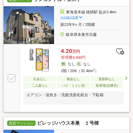
東海道本線 穂積駅 徒歩5.4km
その他の交通
築22年9ヶ月 / 2階建
岐阜県本巣市宗慶
4.20
万円
管理費4,400円
なし
なし
2
2階 / 2DK（52.46m
）
礼金なし
敷金なし
更新料なし
二人暮らし
バス・トイレ別
駐車場(近隣含)
エアコン・追炊き・洗髪洗面化粧台・下駄箱
ビレッジハウス本巣 １号棟
賃貸マンション