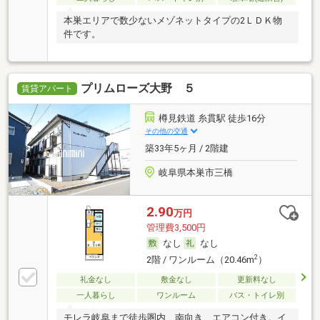
本巣エリアで数少ないメゾネットタイプの2ＬＤＫ物
件です。
プリムローズ大野 ５
賃貸アパート
樽見鉄道 糸貫駅 徒歩16分
その他の交通
築33年5ヶ月 / 2階建
岐阜県本巣市三橋
2.90
万円
管理費3,500円
なし
なし
2
2階 / ワンルーム（20.46m
）
礼金なし
敷金なし
更新料なし
一人暮らし
ワンルーム
バス・トイレ別
モレラ岐阜まで徒歩圏内、南向き、エアコン付き。イ