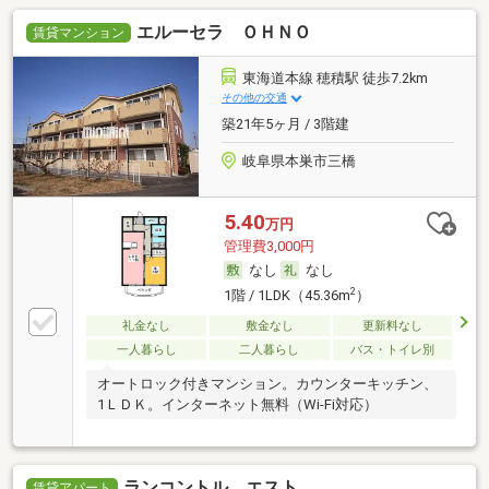
エルーセラ ＯＨＮＯ
賃貸マンション
東海道本線 穂積駅 徒歩7.2km
その他の交通
築21年5ヶ月 / 3階建
岐阜県本巣市三橋
5.40
万円
管理費3,000円
なし
なし
2
1階 / 1LDK（45.36m
）
礼金なし
敷金なし
更新料なし
一人暮らし
二人暮らし
バス・トイレ別
オートロック付きマンション。カウンターキッチン、
1ＬＤＫ。インターネット無料（Wi-Fi対応）
ランコントル．エスト
賃貸アパート