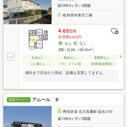
築29年6ヶ月 / 2階建
岐阜県本巣市三橋
4.65
万円
管理費4,620円
なし
なし
2
2階 / 2LDK（58.53m
）
礼金なし
敷金なし
更新料なし
二人暮らし
バス・トイレ別
駐車場(近隣含)
南向きで日当たり良好、設備も充実してますよ。
アムール Ｂ
賃貸アパート
樽見鉄道 北方真桑駅 徒歩27分
築15年6ヶ月 / 2階建