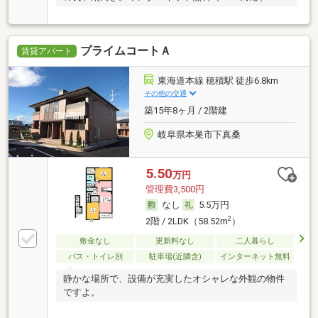
プライムコートＡ
賃貸アパート
東海道本線 穂積駅 徒歩6.8km
その他の交通
築15年8ヶ月 / 2階建
岐阜県本巣市下真桑
5.50
万円
管理費3,500円
なし
5.5万円
2
2階 / 2LDK（58.52m
）
敷金なし
更新料なし
二人暮らし
バス・トイレ別
駐車場(近隣含)
インターネット無料
静かな場所で、設備が充実したオシャレな外観の物件
ですよ。