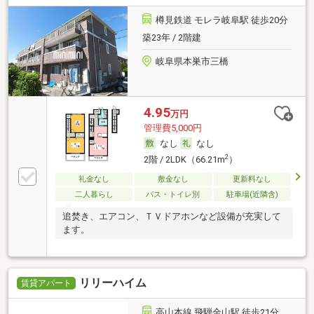
樽見鉄道 モレラ岐阜駅 徒歩20分
築23年 / 2階建
岐阜県本巣市三橋
4.95
万円
管理費5,000円
なし
なし
2
2階 / 2LDK（66.21m
）
礼金なし
敷金なし
更新料なし
二人暮らし
バス・トイレ別
駐車場(近隣含)
追焚き、エアコン、ＴＶドアホンなど設備が充実して
ます。
リリーハイム
賃貸アパート
高山本線 飛騨金山駅 徒歩21分