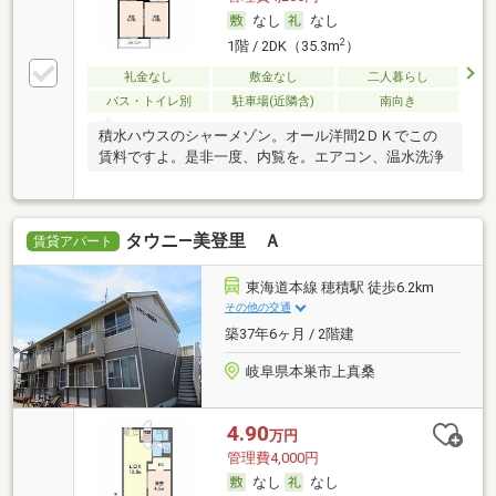
なし
なし
2
1階 / 2DK（35.3m
）
礼金なし
敷金なし
二人暮らし
バス・トイレ別
駐車場(近隣含)
南向き
積水ハウスのシャーメゾン。オール洋間2ＤＫでこの
賃料ですよ。是非一度、内覧を。エアコン、温水洗浄
タウニ―美登里 Ａ
賃貸アパート
東海道本線 穂積駅 徒歩6.2km
その他の交通
築37年6ヶ月 / 2階建
岐阜県本巣市上真桑
4.90
万円
管理費4,000円
なし
なし