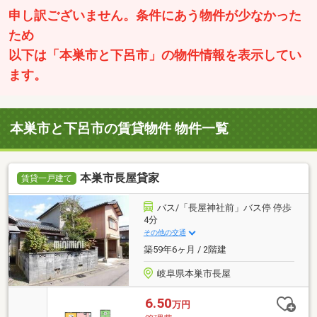
申し訳ございません。条件にあう物件が少なかった
ため
以下は「本巣市と下呂市」の物件情報を表示してい
ます。
本巣市と下呂市の賃貸物件 物件一覧
本巣市長屋貸家
賃貸一戸建て
バス/「長屋神社前」バス停 停歩
4分
その他の交通
築59年6ヶ月 / 2階建
岐阜県本巣市長屋
6.50
万円