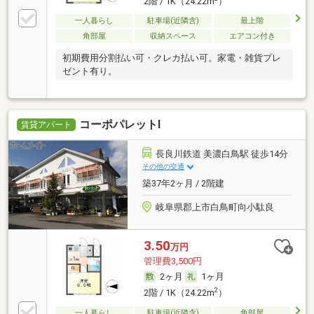
2階 / 1K（24.22m
）
一人暮らし
駐車場(近隣含)
最上階
角部屋
収納スペース
エアコン付き
初期費用分割払い可・クレカ払い可。家電・雑貨プレ
ゼント有り。
コーポパレットⅠ
賃貸アパート
長良川鉄道 美濃白鳥駅 徒歩14分
その他の交通
築37年2ヶ月 / 2階建
岐阜県郡上市白鳥町向小駄良
3.50
万円
管理費3,500円
2ヶ月
1ヶ月
2
2階 / 1K（24.22m
）
一人暮らし
駐車場(近隣含)
角部屋